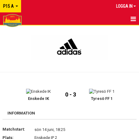
P15 A
LOGGA IN
HEM
NYHETER
KALENDER
MATCHER
TRUPPEN
0 - 3
KONTAKT
Enskede IK
Tyresö FF 1
INFORMATION
Matchstart:
sön 14 juni, 18:25
Plats:
Enskede IP 2