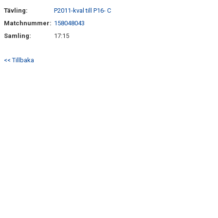
Tävling:
P2011-kval till P16- C
Matchnummer:
158048043
Samling:
17:15
<< Tillbaka