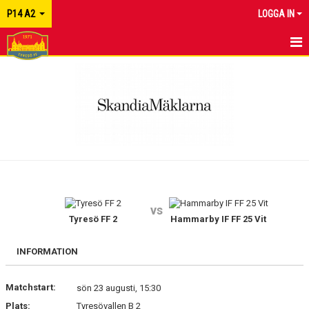
P14 A2
LOGGA IN
HEM
NYHETER
KALENDER
MATCHER
TRUPPEN
vs
KONTAKT
Tyresö FF 2
Hammarby IF FF 25 Vit
INFORMATION
Matchstart:
sön 23 augusti, 15:30
Plats:
Tyresövallen B 2