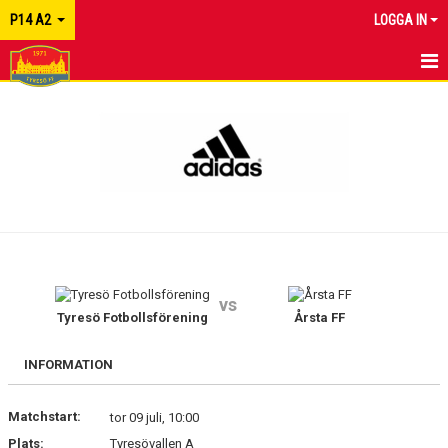
P14 A2
LOGGA IN
HEM
NYHETER
KALENDER
MATCHER
TRUPPEN
vs
KONTAKT
Tyresö Fotbollsförening
Årsta FF
INFORMATION
Matchstart:
tor 09 juli, 10:00
Plats:
Tyresövallen A