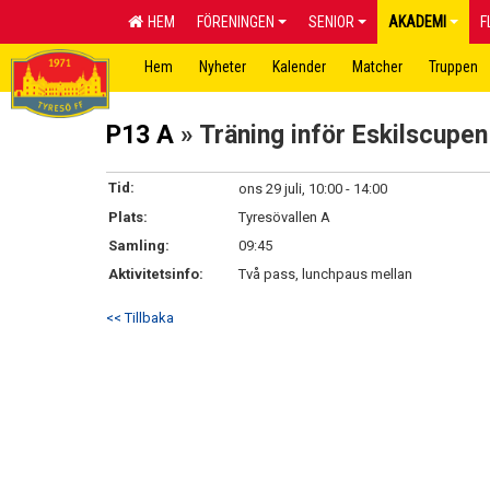
HEM
FÖRENINGEN
SENIOR
AKADEMI
F
Hem
Nyheter
Kalender
Matcher
Truppen
P13 A
» Träning inför Eskilscupen
Tid:
ons 29 juli, 10:00 - 14:00
Plats:
Tyresövallen A
Samling:
09:45
Aktivitetsinfo:
Två pass, lunchpaus mellan
<< Tillbaka