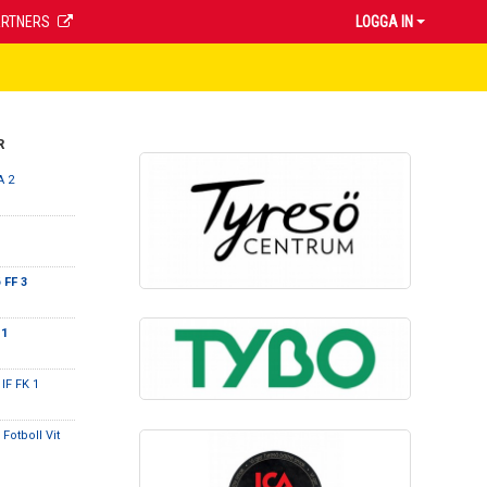
ARTNERS
LOGGA IN
R
A 2
 FF 3
 1
IF FK 1
 Fotboll Vit