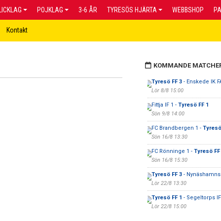
LICKLAG
POJKLAG
3-6 ÅR
TYRESÖS HJÄRTA
WEBBSHOP
P
Kontakt
KOMMANDE MATCHE
Tyresö FF 3
- Enskede IK F
Lör 8/8 15:00
Fittja IF 1 -
Tyresö FF 1
Sön 9/8 14:00
FC Brandbergen 1 -
Tyresö
Sön 16/8 13:30
FC Rönninge 1 -
Tyresö FF
Sön 16/8 15:30
Tyresö FF 3
- Nynäshamns 
Lör 22/8 13:30
Tyresö FF 1
- Segeltorps IF
Lör 22/8 15:00