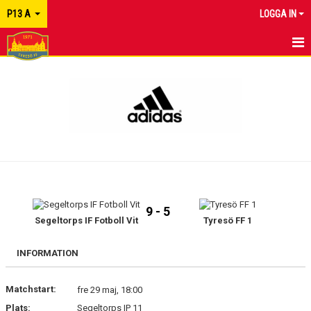
P13 A
LOGGA IN
HEM
NYHETER
KALENDER
MATCHER
TRUPPEN
9 - 5
KONTAKT
Segeltorps IF Fotboll Vit
Tyresö FF 1
INFORMATION
Matchstart:
fre 29 maj, 18:00
Plats:
Segeltorps IP 11