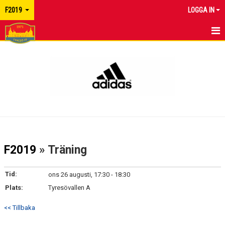
F2019
LOGGA IN
HEM
NYHETER
KALENDER
MATCHER
TRUPPEN
F2019
» Träning
BILDGALLERI
Tid:
ons 26 augusti, 17:30 - 18:30
DOKUMENT
Plats:
Tyresövallen A
KONTAKT
<< Tillbaka