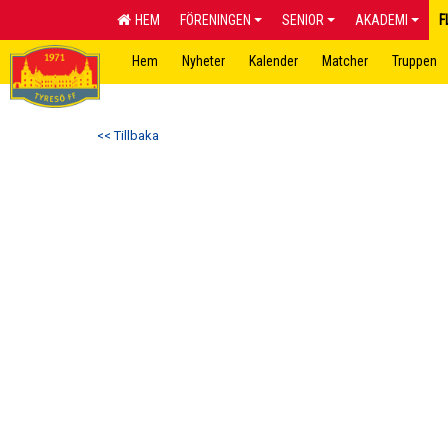
HEM
FÖRENINGEN
SENIOR
AKADEMI
F
Hem
Nyheter
Kalender
Matcher
Truppen
<< Tillbaka