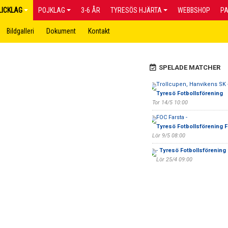
LICKLAG
POJKLAG
3-6 ÅR
TYRESÖS HJÄRTA
WEBBSHOP
P
Bildgalleri
Dokument
Kontakt
SPELADE MATCHER
Trollcupen, Hanvikens SK 
Tyresö Fotbollsförening
Tor 14/5 10:00
FOC Farsta -
Tyresö Fotbollsförening 
Lör 9/5 08:00
-
Tyresö Fotbollsförening
Lör 25/4 09:00