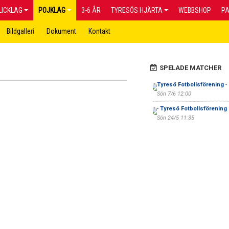
LICKLAG
POJKLAG
3-6 ÅR
TYRESÖS HJÄRTA
WEBBSHOP
P
Bildgalleri
Dokument
Kontakt
SPELADE MATCHER
Tyresö Fotbollsförening
-
Sön 7/6 12:00
-
Tyresö Fotbollsförening
Sön 24/5 11:35