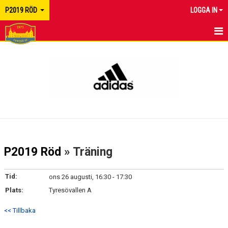
P2019 RÖD
LOGGA IN
HEM
NYHETER
KALENDER
MATCHER
TRUPPEN
P2019 Röd
» Träning
BILDGALLERI
Tid:
ons 26 augusti, 16:30 - 17:30
DOKUMENT
Plats:
Tyresövallen A
KONTAKT
<< Tillbaka