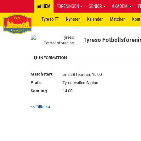
HEM
FÖRENINGEN
SENIOR
AKADEMI
F
Tyresö FF
Nyheter
Kalender
Matcher
Kont
Tyresö Fotbollsföreni
INFORMATION
Matchstart:
ons 28 februari, 15:00
Plats:
Tyresövallen A-plan
Samling:
14:00
<< Tillbaka