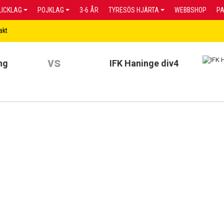
LICKLAG
POJKLAG
3-6 ÅR
TYRESÖS HJÄRTA
WEBBSHOP
P
akt
vs
ng
IFK Haninge div4