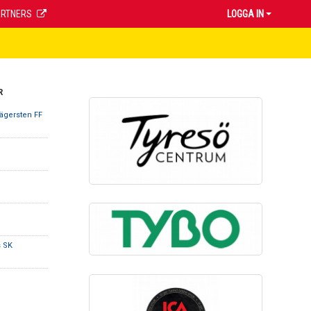
ARTNERS
LOGGA IN
R
ägersten FF
s SK