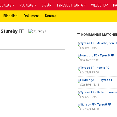
LICKLAG
POJKLAG
3-6 ÅR
TYRESÖS HJÄRTA
WEBBSHOP
P
Bildgalleri
Dokument
Kontakt
Stureby FF
KOMMANDE MATCHE
Tyresö FF
- Mälarhöjden-H
Lör 8/8 13:00
Norsborg FC -
Tyresö FF
Sön 16/8 15:00
Tyresö FF
- Nacka FC
Lör 22/8 13:00
Huddinge IF -
Tyresö FF
Sön 30/8 15:15
Tyresö FF
- Stallarholmen
Lör 5/9 13:00
Stureby FF -
Tyresö FF
Lör 12/9 14:00