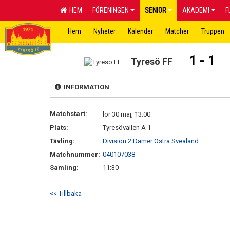
HEM
FÖRENINGEN
SENIOR
AKADEMI
F
Hem
Nyheter
Kalender
Matcher
Truppen
1 - 1
Tyresö FF
INFORMATION
Matchstart:
lör 30 maj, 13:00
Plats:
Tyresövallen A 1
Tävling:
Division 2 Damer Östra Svealand
Matchnummer:
040107038
Samling:
11:30
<< Tillbaka