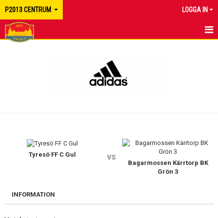
P2013 CENTRUM
LOGGA IN
HEM
NYHETER
KALENDER
MATCHER
TRUPPEN
BILDGALLERI
Tyresö FF C Gul
vs
Bagarmossen Kärrtorp BK
Grön 3
DOKUMENT
INFORMATION
KONTAKT