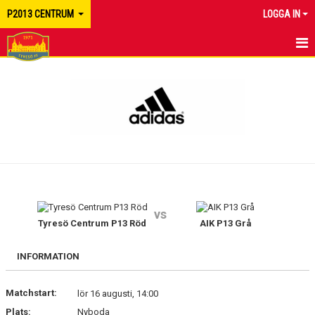
P2013 CENTRUM
LOGGA IN
HEM
NYHETER
KALENDER
MATCHER
TRUPPEN
vs
BILDGALLERI
Tyresö Centrum P13 Röd
AIK P13 Grå
DOKUMENT
INFORMATION
KONTAKT
Matchstart:
lör 16 augusti, 14:00
Plats:
Nyboda