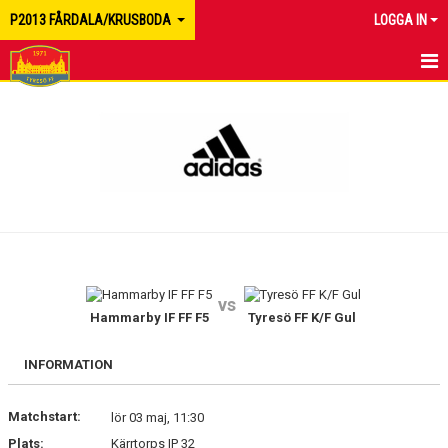
P2013 FÅRDALA/KRUSBODA
LOGGA IN
HEM
NYHETER
KALENDER
MATCHER
TRUPPEN
vs
BILDGALLERI
Hammarby IF FF F5
Tyresö FF K/F Gul
DOKUMENT
INFORMATION
KONTAKT
Matchstart:
lör 03 maj, 11:30
Plats:
Kärrtorps IP 32