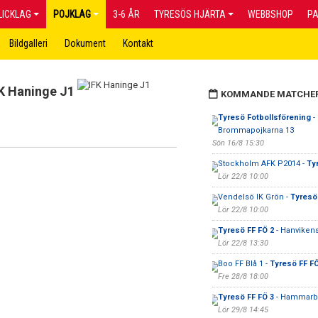
LICKLAG
POJKLAG
3-6 ÅR
TYRESÖS HJÄRTA
WEBBSHOP
P
Bildgalleri
Dokument
Kontakt
K Haninge J1
KOMMANDE MATCHE
Tyresö Fotbollsförening
-
Brommapojkarna 13
Sön 16/8 15:30
Stockholm AFK P2014 -
Ty
Lör 22/8 10:00
Vendelsö IK Grön -
Tyresö
Lör 22/8 10:00
Tyresö FF FÖ 2
- Hanviken
Lör 22/8 13:30
Boo FF Blå 1 -
Tyresö FF FÖ
Fre 28/8 18:00
Tyresö FF FÖ 3
- Hammarby 
Lör 29/8 14:45