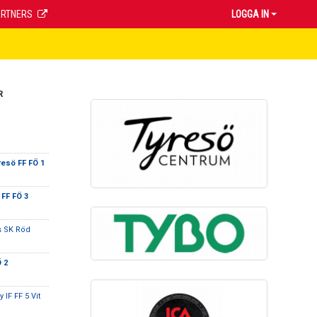
ARTNERS
LOGGA IN
R
resö FF FÖ 1
 FF FÖ 3
s SK Röd
 2
IF FF 5 Vit