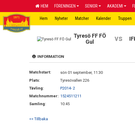
HEM
FÖRENINGEN
SENIOR
AKADEMI
F
Hem
Nyheter
Matcher
Kalender
Truppen
Tyresö FF FÖ
vs
IF
Gul
INFORMATION
Matchstart:
sön 01 september, 11:30
Plats:
Tyresövallen 226
Tävling:
P2014- 2
Matchnummer:
1524511211
Samling:
10:45
<< Tillbaka