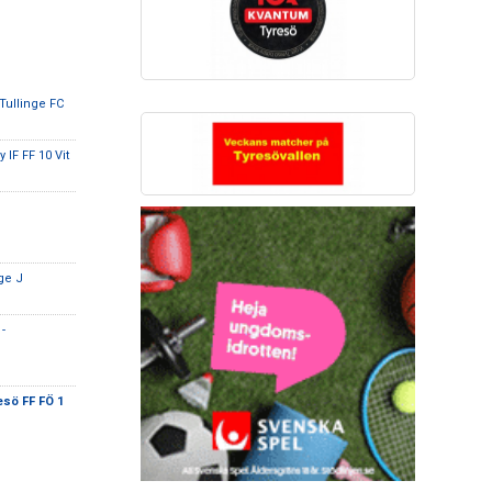
 Tullinge FC
IF FF 10 Vit
ge J
-
esö FF FÖ 1