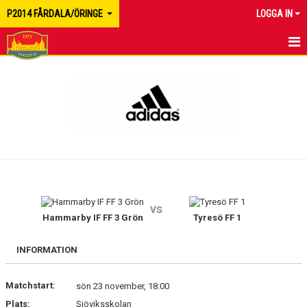
P2014 FÅRDALA/ÖRINGE
LOGGA IN
HEM
NYHETER
MATCHER
KALENDER
TRUPPEN
vs
BILDGALLERI
Hammarby IF FF 3 Grön
Tyresö FF 1
DOKUMENT
INFORMATION
KONTAKT
Matchstart:
sön 23 november, 18:00
Plats:
Sjöviksskolan