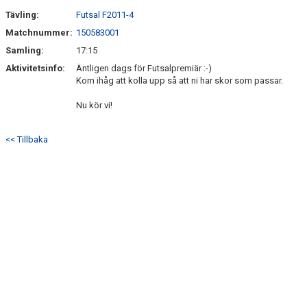
Tävling:
Futsal F2011-4
Matchnummer:
150583001
Samling:
17:15
Aktivitetsinfo:
Äntligen dags för Futsalpremiär :-)
Kom ihåg att kolla upp så att ni har skor som passar.
Nu kör vi!
<< Tillbaka