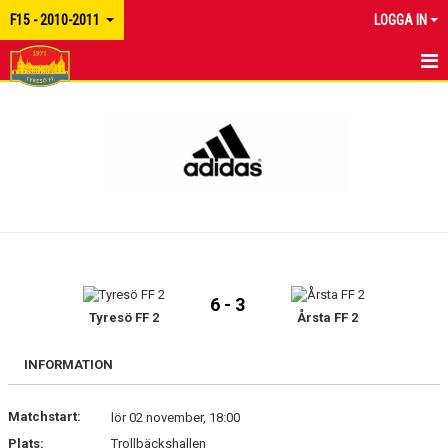
F15 - 2010-2011
LOGGA IN
HEM
NYHETER
KALENDER
MATCHER
TRUPPEN
6 - 3
BILDGALLERI
Tyresö FF 2
Årsta FF 2
DOKUMENT
INFORMATION
KONTAKT
Matchstart:
lör 02 november, 18:00
Plats:
Trollbäckshallen