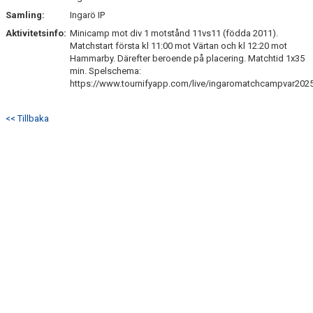
Samling:
Ingarö IP
Aktivitetsinfo:
Minicamp mot div 1 motstånd 11vs11 (födda 2011).
Matchstart första kl 11:00 mot Värtan och kl 12:20 mot
Hammarby. Därefter beroende på placering. Matchtid 1x35
min. Spelschema:
https://www.tournifyapp.com/live/ingaromatchcampvar202
<< Tillbaka