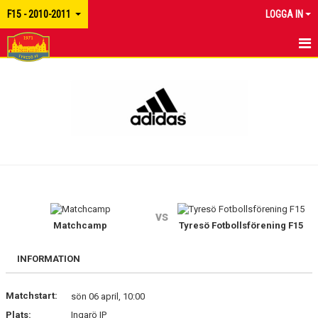
F15 - 2010-2011
LOGGA IN
HEM
NYHETER
KALENDER
MATCHER
TRUPPEN
vs
BILDGALLERI
Matchcamp
Tyresö Fotbollsförening F15
DOKUMENT
INFORMATION
KONTAKT
Matchstart:
sön 06 april, 10:00
Plats:
Ingarö IP