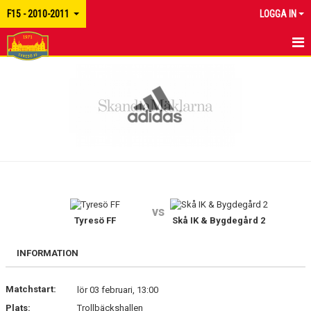
F15 - 2010-2011
LOGGA IN
HEM
NYHETER
KALENDER
MATCHER
TRUPPEN
vs
BILDGALLERI
Tyresö FF
Skå IK & Bygdegård 2
DOKUMENT
INFORMATION
KONTAKT
Matchstart:
lör 03 februari, 13:00
Plats:
Trollbäckshallen