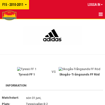
F15 - 2010-2011
LOGGA IN
HEM
NYHETER
KALENDER
MATCHER
TRUPPEN
vs
BILDGALLERI
Tyresö FF 1
Skogås-Trångsunds FF Röd
DOKUMENT
INFORMATION
KONTAKT
Matchstart:
sön 01 juni,
Plats:
Tyresövallen B 2