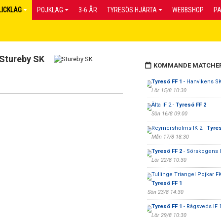
LICKLAG
POJKLAG
3-6 ÅR
TYRESÖS HJÄRTA
WEBBSHOP
P
Stureby SK
KOMMANDE MATCHE
Tyresö FF 1
- Hanvikens SK
Lör 15/8 10:30
Älta IF 2 -
Tyresö FF 2
Sön 16/8 09:00
Reymersholms IK 2 -
Tyres
Mån 17/8 18:30
Tyresö FF 2
- Sörskogens I
Lör 22/8 10:30
Tullinge Triangel Pojkar FK
Tyresö FF 1
Sön 23/8 14:30
Tyresö FF 1
- Rågsveds IF 
Lör 29/8 10:30