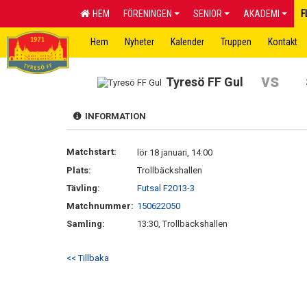
HEM
FÖRENINGEN
SENIOR
AKADEMI
F
Hem
Nyheter
Kalender
Truppen
Kontakt
vs
Tyresö FF Gul
INFORMATION
Matchstart:
lör 18 januari, 14:00
Plats:
Trollbäckshallen
Tävling:
Futsal F2013-3
Matchnummer:
150622050
Samling:
13:30, Trollbäckshallen
<< Tillbaka