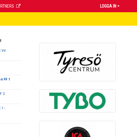
ARTNERS
LOGGA IN
R
 Vit
ö FF 1
F 2
 1 -
1