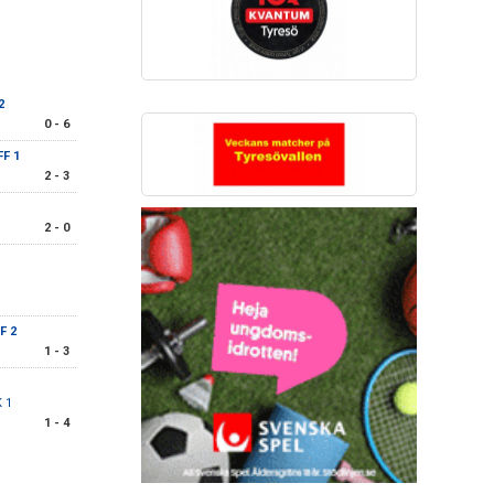
2
0 - 6
FF 1
2 - 3
2 - 0
F 2
1 - 3
K 1
1 - 4