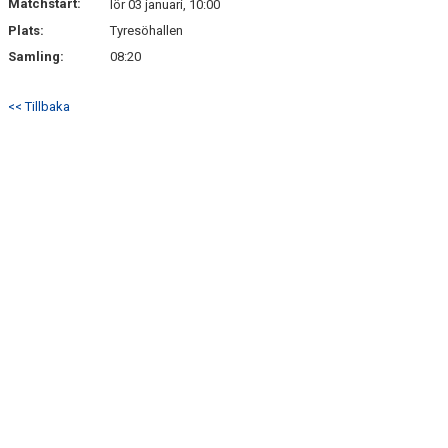
Matchstart:
lör 03 januari, 10:00
Plats:
Tyresöhallen
Samling:
08:20
<< Tillbaka