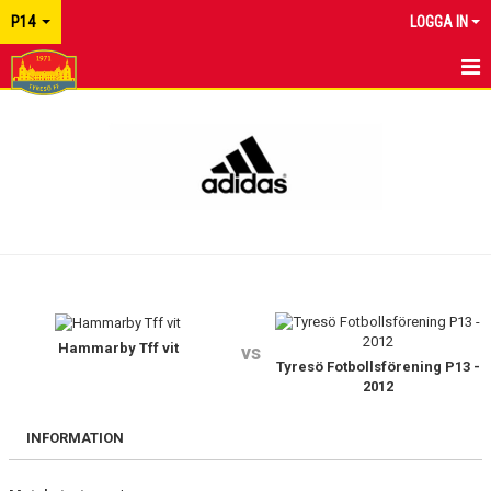
P14
LOGGA IN
HEM
NYHETER
MATCHER
KALENDER
TRUPPEN
BILDGALLERI
Hammarby Tff vit
vs
Tyresö Fotbollsförening P13 -
2012
DOKUMENT
INFORMATION
KONTAKT