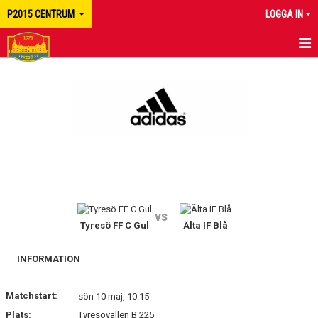
P2015 CENTRUM
LOGGA IN
HEM
NYHETER
KALENDER
MATCHER
TRUPPEN
vs
BILDGALLERI
Tyresö FF C Gul
Älta IF Blå
DOKUMENT
INFORMATION
KONTAKT
Matchstart:
sön 10 maj, 10:15
Plats:
Tyresövallen B 225