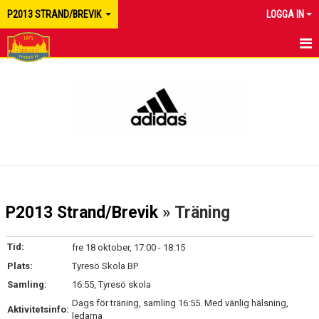
P2013 STRAND/BREVIK
LOGGA IN
HEM
NYHETER
KALENDER
MATCHER
TRUPPEN
P2013 Strand/Brevik
» Träning
BILDGALLERI
Tid:
fre 18 oktober, 17:00 - 18:15
DOKUMENT
Plats:
Tyresö Skola BP
Samling:
16:55, Tyresö skola
KONTAKT
Dags för träning, samling 16:55. Med vänlig hälsning,
Aktivitetsinfo:
ledarna