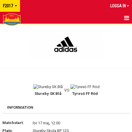
F2017
LOGGA IN
HEM
NYHETER
KALENDER
MATCHER
TRUPPEN
vs
BILDGALLERI
Stureby SK Blå
Tyresö FF Röd
DOKUMENT
INFORMATION
KONTAKT
Matchstart:
lör 17 maj, 12:00
Plats:
Stureby Skola BP 125