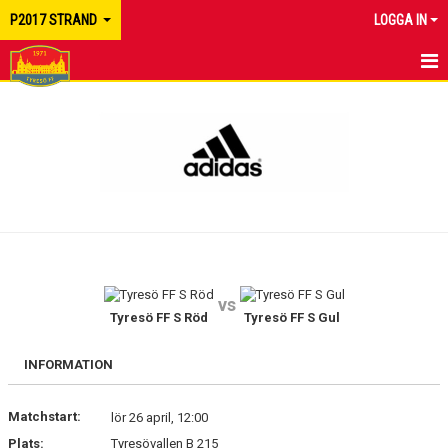
P2017 STRAND
LOGGA IN
HEM
KALENDER
MATCHER
TRUPPEN
KONTAKT
vs
Tyresö FF S Röd
Tyresö FF S Gul
INFORMATION
Matchstart:
lör 26 april, 12:00
Plats:
Tyresövallen B 215