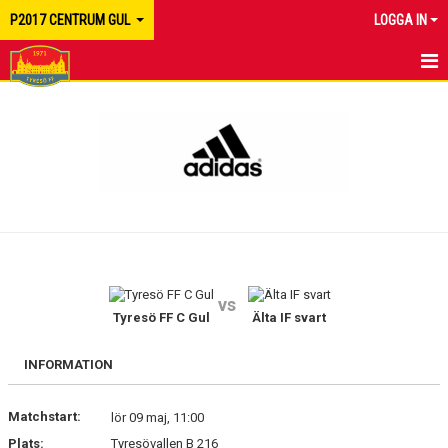
P2017 CENTRUM GUL
LOGGA IN
HEM
NYHETER
KALENDER
MATCHER
TRUPPEN
vs
BILDGALLERI
Tyresö FF C Gul
Älta IF svart
DOKUMENT
INFORMATION
KONTAKT
Matchstart:
lör 09 maj, 11:00
Plats:
Tyresövallen B 216