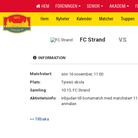
HEM
FÖRENINGEN
SENIOR
AKADEMI
F
Hem
Nyheter
Kalender
Matcher
Truppen
vs
FC Strand
INFORMATION
Matchstart:
sön 16 november, 11:00
Plats:
Tyresö skola
Samling:
10:15, FC Strand
Aktivitetsinfo:
Inbjudan till bortamatch med matchstart 11:00
anmälan.
<< Tillbaka