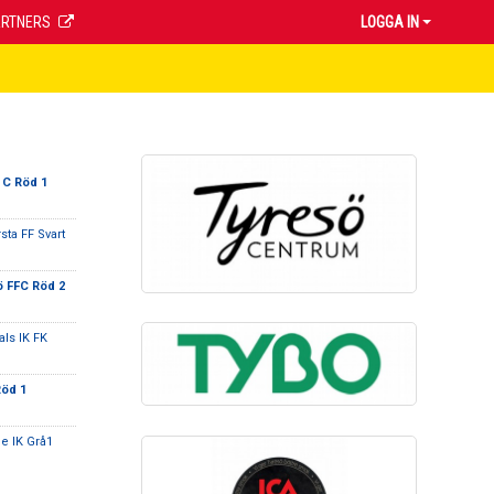
ARTNERS
LOGGA IN
 C Röd 1
sta FF Svart
 FFC Röd 2
ls IK FK
Röd 1
e IK Grå1