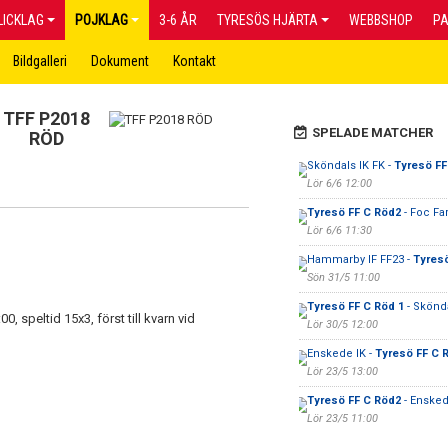
LICKLAG
POJKLAG
3-6 ÅR
TYRESÖS HJÄRTA
WEBBSHOP
P
Bildgalleri
Dokument
Kontakt
TFF P2018
SPELADE MATCHER
RÖD
Sköndals IK FK -
Tyresö FF
Lör 6/6 12:00
Tyresö FF C Röd2
- Foc Far
Lör 6/6 11:30
Hammarby IF FF23 -
Tyresö
Sön 31/5 11:00
Tyresö FF C Röd 1
- Skönda
, speltid 15x3, först till kvarn vid
Lör 30/5 12:00
Enskede IK -
Tyresö FF C 
Lör 23/5 13:00
Tyresö FF C Röd2
- Ensked
Lör 23/5 11:00