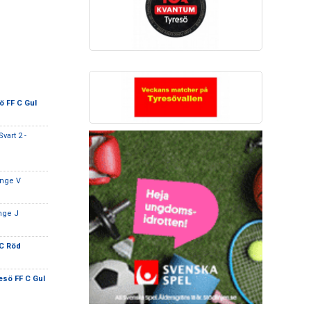
ö FF C Gul
art 2 -
inge V
nge J
 C Röd
esö FF C Gul