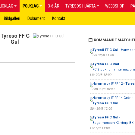
LICKLAG
POJKLAG
3-6 ÅR
TYRESÖS HJÄRTA
WEBBSHOP
P
Bildgalleri
Dokument
Kontakt
Tyresö FF C
KOMMANDE MATCHE
Gul
Tyresö FF C Gul
- Hanvike
Lör 22/8 11:00
Tyresö FF C Röd
-
FC Stockholm Internazion
Lör 22/8 12:00
Hammarby IF FF 12 -
Tyres
Sön 30/8 10:00
Hammarby IF FF 14 Grön -
Tyresö FF C Gul
Sön 30/8 12:00
Tyresö FF C Gul
-
Bagarmossen Kärrtorp BK 
Lör 5/9 11:00