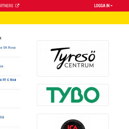
ARTNERS
LOGGA IN
R
ns SK Rosa
ale
ö FF C Röd
Blå