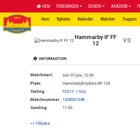
HEM
FÖRENINGEN
SENIOR
AKADEMI
F
Hem
Nyheter
Kalender
Matcher
Truppen
Hammarby IF FF
vs
12
INFORMATION
Matchstart:
sön 07 juni, 12:00
Plats:
Hammarbyhöjdens BP 126
Tävling:
P2017- 1 GUL
Matchnummer:
1528501348
Samling:
11:30
<< Tillbaka