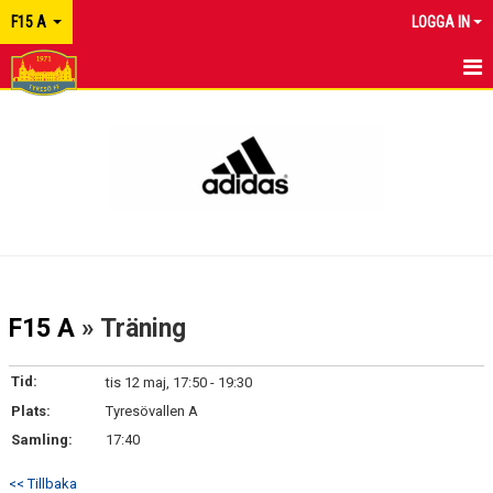
F15 A
LOGGA IN
HEM
NYHETER
KALENDER
MATCHER
TRUPPEN
F15 A
» Träning
KONTAKT
Tid:
tis 12 maj, 17:50 - 19:30
Plats:
Tyresövallen A
Samling:
17:40
<< Tillbaka