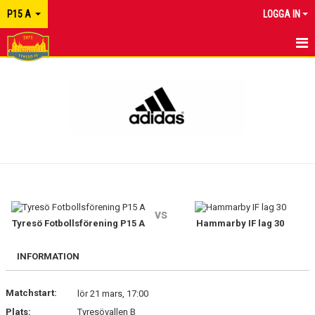
P15 A
LOGGA IN
HEM
NYHETER
KALENDER
MATCHER
TRUPPEN
vs
KONTAKT
Tyresö Fotbollsförening P15 A
Hammarby IF lag 30
INFORMATION
Matchstart:
lör 21 mars, 17:00
Plats:
Tyresövallen B