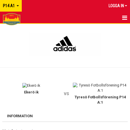
P14 A1
LOGGA IN
HEM
NYHETER
KALENDER
MATCHER
TRUPPEN
KONTAKT
Ekerö ik
vs
Tyresö Fotbollsförening P14
A:1
INFORMATION