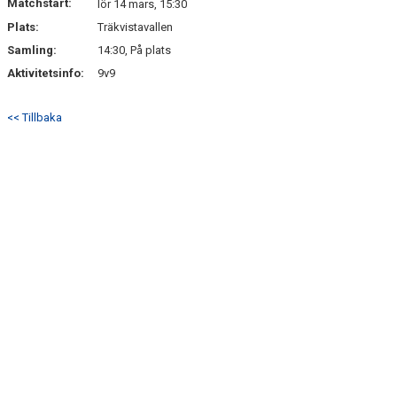
Matchstart:
lör 14 mars, 15:30
Plats:
Träkvistavallen
Samling:
14:30, På plats
Aktivitetsinfo:
9v9
<< Tillbaka