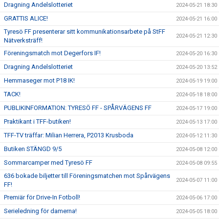
Dragning Andelslotteriet
2024-05-21 18:30
GRATTIS ALICE!
2024-05-21 16:00
Tyresö FF presenterar sitt kommunikationsarbete på StFF
2024-05-21 12:30
Nätverksträff!
Föreningsmatch mot Degerfors IF!
2024-05-20 16:30
Dragning Andelslotteriet
2024-05-20 13:52
Hemmaseger mot P18 IK!
2024-05-19 19:00
TACK!
2024-05-18 18:00
PUBLIKINFORMATION: TYRESÖ FF - SPÅRVÄGENS FF
2024-05-17 19:00
Praktikant i TFF-butiken!
2024-05-13 17:00
TFF-TV träffar: Milian Herrera, P2013 Krusboda
2024-05-12 11:30
Butiken STÄNGD 9/5
2024-05-08 12:00
Sommarcamper med Tyresö FF
2024-05-08 09:55
636 bokade biljetter till Föreningsmatchen mot Spårvägens
2024-05-07 11:00
FF!
Premiär för Drive-In Fotboll!
2024-05-06 17:00
Serieledning för damerna!
2024-05-05 18:00