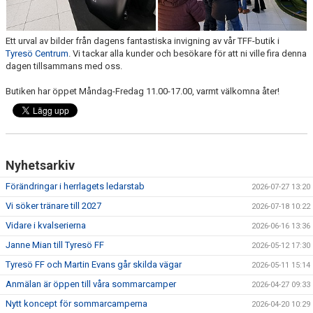
Ett urval av bilder från dagens fantastiska invigning av vår TFF-butik i
Tyresö Centrum
. Vi tackar alla kunder och besökare för att ni ville fira denna
dagen tillsammans med oss.
Butiken har öppet Måndag-Fredag 11.00-17.00, varmt välkomna åter!
Nyhetsarkiv
Förändringar i herrlagets ledarstab
2026-07-27 13:20
Vi söker tränare till 2027
2026-07-18 10:22
Vidare i kvalserierna
2026-06-16 13:36
Janne Mian till Tyresö FF
2026-05-12 17:30
Tyresö FF och Martin Evans går skilda vägar
2026-05-11 15:14
Anmälan är öppen till våra sommarcamper
2026-04-27 09:33
Nytt koncept för sommarcamperna
2026-04-20 10:29