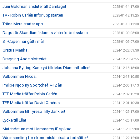
Juni Goldman ansluter till Damlaget
2025-01-14 17:00
TV - Robin Carlén inför uppstarten
2025-01-12 19:25
Träna Mera startar upp
2025-01-10 11:30
Dags för Skandiamäklarnas vinterfotbollsskola
2025-01-09 08:00
ST-Cupen har gått i mål
2025-01-09 07:00
Grattis Marika!
2024-12-22 09:30
Dragning Andelslotteriet
2024-12-20 20:55
Johanna Rytting Kaneryd tilldelas Diamantbollen!
2024-12-18 18:00
Välkommen Nikos!
2024-12-15 10:55
Philipe Njoo ny Sportchef 7-12 år!
2024-12-05 17:13
TFF Media träffar Robin Carlén
2024-12-02 15:20
TFF Media träffar David Othérus
2024-12-01 10:30
Välkommen till Tyresö Tilly Jankler!
2024-11-29 17:00
Lycka till Ella!
2024-11-25 17:00
Matchdatum mot Hammarby IF spikad!
2024-11-23 09:00
Vår insamling för ekonomiskt utsatta fortsätter!
2024-11-22 12:00