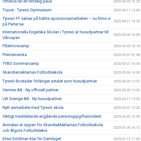
Othérus tar en tillfällig paus
2025-05-02 16:23
Tryout - Tyresö Gymnasium
2025-04-17 12:00
Tyresö FF satsar på bättre sponsorsamarbeten – nu finns vi
2025-04-11 16:23
på Parter.se
Internationella Engelska Skolan i Tyresö är huvudpartner till
2025-04-04 16:00
Vårcupen
Påsklovscamp
2025-04-03 10:18
Premiärvecka
2025-03-31 01:48
TYBO Sommarcamp
2025-03-27 16:55
Skandiamäklarnas Fotbollsskola
2025-03-26 14:05
Tyresö Bostäder förlänger avtalet som huvudpartner
2025-03-20 13:37
Värmex AB - Ny officiell partner
2025-03-20 13:35
LW Sverige AB - Ny huvudpartner
2025-03-17 13:55
Nytt samarbete med Tyresö skola
2025-03-07 12:26
Viktigt meddelande angående personuppgiftsincident
2025-02-05 16:39
Anmälan är öppen för SkandiaMäklarnas Fotbollsskola
2025-01-26 16:12
och Älgots Fotbollslekis
Elise Goldman klar för Damlaget
2025-01-15 17:00