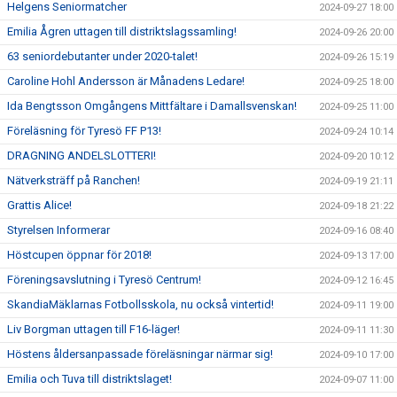
Helgens Seniormatcher
2024-09-27 18:00
Emilia Ågren uttagen till distriktslagssamling!
2024-09-26 20:00
63 seniordebutanter under 2020-talet!
2024-09-26 15:19
Caroline Hohl Andersson är Månadens Ledare!
2024-09-25 18:00
Ida Bengtsson Omgångens Mittfältare i Damallsvenskan!
2024-09-25 11:00
Föreläsning för Tyresö FF P13!
2024-09-24 10:14
DRAGNING ANDELSLOTTERI!
2024-09-20 10:12
Nätverksträff på Ranchen!
2024-09-19 21:11
Grattis Alice!
2024-09-18 21:22
Styrelsen Informerar
2024-09-16 08:40
Höstcupen öppnar för 2018!
2024-09-13 17:00
Föreningsavslutning i Tyresö Centrum!
2024-09-12 16:45
SkandiaMäklarnas Fotbollsskola, nu också vintertid!
2024-09-11 19:00
Liv Borgman uttagen till F16-läger!
2024-09-11 11:30
Höstens åldersanpassade föreläsningar närmar sig!
2024-09-10 17:00
Emilia och Tuva till distriktslaget!
2024-09-07 11:00