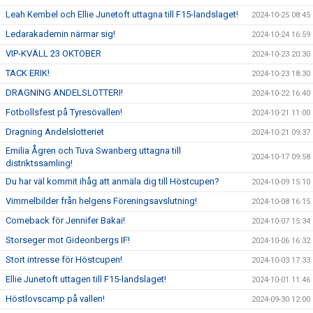
Leah Kembel och Ellie Junetoft uttagna till F15-landslaget!
2024-10-25 08:45
Ledarakademin närmar sig!
2024-10-24 16:59
VIP-KVÄLL 23 OKTOBER
2024-10-23 20:30
TACK ERIK!
2024-10-23 18:30
DRAGNING ANDELSLOTTERI!
2024-10-22 16:40
Fotbollsfest på Tyresövallen!
2024-10-21 11:00
Dragning Andelslotteriet
2024-10-21 09:37
Emilia Ågren och Tuva Swanberg uttagna till
2024-10-17 09:58
distriktssamling!
Du har väl kommit ihåg att anmäla dig till Höstcupen?
2024-10-09 15:10
Vimmelbilder från helgens Föreningsavslutning!
2024-10-08 16:15
Comeback för Jennifer Bakai!
2024-10-07 15:34
Storseger mot Gideonbergs IF!
2024-10-06 16:32
Stort intresse för Höstcupen!
2024-10-03 17:33
Ellie Junetoft uttagen till F15-landslaget!
2024-10-01 11:46
Höstlovscamp på vallen!
2024-09-30 12:00