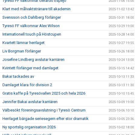
Tyresö FF välkomnar Gerardo Espejo
2025-11-06 15:00
Klart med målvaktstränare till akademin
2025-11-02 13:42
Svensson och Dahlberg förlänger
2025-10-31 18:00
Tyresö FF välkomnar Alex Wilson
2025-10-29 19:00
Internationell touch på Höstcupen
2025-10-28 14:00
Kvartett lämnar herrlaget
2025-10-27 19:55
Liv Borgman förlänger
2025-10-26 18:00
Josefine Lindberg avslutar karriären
2025-10-24 13:00
Kvintett förlänger med damlaget
2025-10-15 14:42
Bakai tackades av
2025-10-13 11:33
Damlaget klara för division 2
2025-10-13 11:30
Gratis kaffe på Tyresövallen 2025 och hela 2026
2025-10-10 15:45
Jennifer Bakai avslutar karriären
2025-10-09 19:00
Välbesökt föreningsavslutning i Tyresö Centrum
2025-10-06 10:10
Herrlaget bärgade seriesegern efter stor dramatik
2025-10-05 23:36
Ny sportslig organisation 2026
2025-10-02 18:00