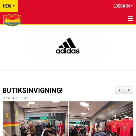
HEM
LOGGA IN
TYRESÖ FF
NYHETER
KALENDER
MATCHER
KONTAKT
BUTIKSINVIGNING!
<
>
2024-01-31 19:47