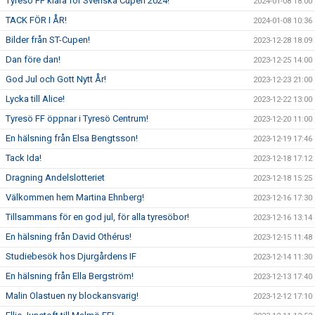
Tyresö FF klara för Svenska Cupen 2024!
2024-01-08 18:00
TACK FÖR I ÅR!
2024-01-08 10:36
Bilder från ST-Cupen!
2023-12-28 18:09
Dan före dan!
2023-12-25 14:00
God Jul och Gott Nytt År!
2023-12-23 21:00
Lycka till Alice!
2023-12-22 13:00
Tyresö FF öppnar i Tyresö Centrum!
2023-12-20 11:00
En hälsning från Elsa Bengtsson!
2023-12-19 17:46
Tack Ida!
2023-12-18 17:12
Dragning Andelslotteriet
2023-12-18 15:25
Välkommen hem Martina Ehnberg!
2023-12-16 17:30
Tillsammans för en god jul, för alla tyresöbor!
2023-12-16 13:14
En hälsning från David Othérus!
2023-12-15 11:48
Studiebesök hos Djurgårdens IF
2023-12-14 11:30
En hälsning från Ella Bergström!
2023-12-13 17:40
Malin Olastuen ny blockansvarig!
2023-12-12 17:10