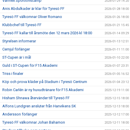
Värmex Sportlovscamp
2026-01-29 14:20
Anis Abdulkader är klar för Tyresö FF
2026-01-28 18:00
Tyresö FF välkomnar Oliver Romano
2026-01-26 18:00
Klubbchef till Tyresö FF
2026-01-21 15:45
Tyresö FF kallar till årsmöte den 12 mars 2026 kl 18:00
2026-01-14 09:29
Styrelsen informerar
2026-01-13 12:51
Cernjul förlänger
2026-01-11 11:00
ST-Cupen är i mål
2026-01-10 22:00
Guld i ST-Cupen för F15 Akademi
2026-01-07 23:31
Triss i finaler
2026-01-05 16:52
Köp och prova kläder på Stadium i Tyresö Centrum
2026-01-04 23:12
Robin Carlén är ny huvudtränare för F15 Akademi
2025-12-19 11:00
Hisham Shnawa återvänder till Tyresö FF
2025-12-15 18:00
Alfons Lundgren ansluter från Hanvikens SK
2025-12-13 18:00
Andersson förlänger
2025-12-12 17:00
Tyresö FF välkomnar Johan Bahamon
2025-12-11 18:00