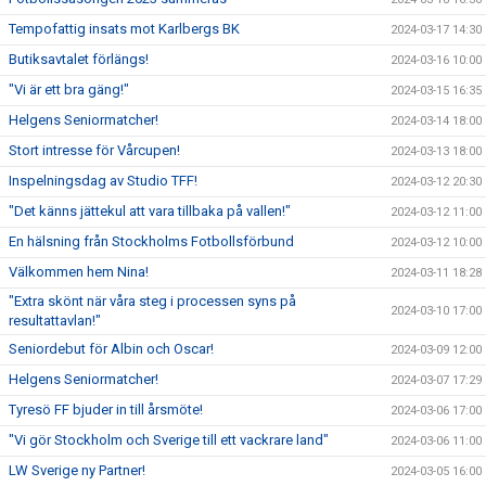
Tempofattig insats mot Karlbergs BK
2024-03-17 14:30
Butiksavtalet förlängs!
2024-03-16 10:00
"Vi är ett bra gäng!"
2024-03-15 16:35
Helgens Seniormatcher!
2024-03-14 18:00
Stort intresse för Vårcupen!
2024-03-13 18:00
Inspelningsdag av Studio TFF!
2024-03-12 20:30
"Det känns jättekul att vara tillbaka på vallen!"
2024-03-12 11:00
En hälsning från Stockholms Fotbollsförbund
2024-03-12 10:00
Välkommen hem Nina!
2024-03-11 18:28
"Extra skönt när våra steg i processen syns på
2024-03-10 17:00
resultattavlan!"
Seniordebut för Albin och Oscar!
2024-03-09 12:00
Helgens Seniormatcher!
2024-03-07 17:29
Tyresö FF bjuder in till årsmöte!
2024-03-06 17:00
"Vi gör Stockholm och Sverige till ett vackrare land"
2024-03-06 11:00
LW Sverige ny Partner!
2024-03-05 16:00