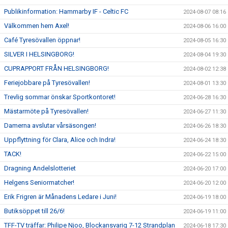
Publikinformation: Hammarby IF - Celtic FC
2024-08-07 08:16
Välkommen hem Axel!
2024-08-06 16:00
Café Tyresövallen öppnar!
2024-08-05 16:30
SILVER I HELSINGBORG!
2024-08-04 19:30
CUPRAPPORT FRÅN HELSINGBORG!
2024-08-02 12:38
Feriejobbare på Tyresövallen!
2024-08-01 13:30
Trevlig sommar önskar Sportkontoret!
2024-06-28 16:30
Mästarmöte på Tyresövallen!
2024-06-27 11:30
Damerna avslutar vårsäsongen!
2024-06-26 18:30
Uppflyttning för Clara, Alice och Indra!
2024-06-24 18:30
TACK!
2024-06-22 15:00
Dragning Andelslotteriet
2024-06-20 17:00
Helgens Seniormatcher!
2024-06-20 12:00
Erik Frigren är Månadens Ledare i Juni!
2024-06-19 18:00
Butiksöppet till 26/6!
2024-06-19 11:00
TFF-TV träffar: Philipe Njoo, Blockansvarig 7-12 Strandplan
2024-06-18 17:30