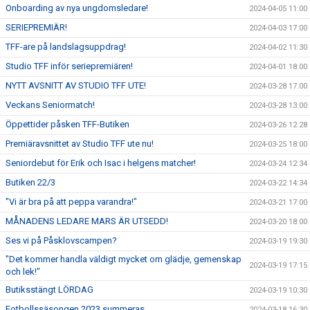
Onboarding av nya ungdomsledare!
2024-04-05 11:00
SERIEPREMIÄR!
2024-04-03 17:00
TFF-are på landslagsuppdrag!
2024-04-02 11:30
Studio TFF inför seriepremiären!
2024-04-01 18:00
NYTT AVSNITT AV STUDIO TFF UTE!
2024-03-28 17:00
Veckans Seniormatch!
2024-03-28 13:00
Öppettider påsken TFF-Butiken
2024-03-26 12:28
Premiäravsnittet av Studio TFF ute nu!
2024-03-25 18:00
Seniordebut för Erik och Isac i helgens matcher!
2024-03-24 12:34
Butiken 22/3
2024-03-22 14:34
"Vi är bra på att peppa varandra!"
2024-03-21 17:00
MÅNADENS LEDARE MARS ÄR UTSEDD!
2024-03-20 18:00
Ses vi på Påsklovscampen?
2024-03-19 19:30
"Det kommer handla väldigt mycket om glädje, gemenskap
2024-03-19 17:15
och lek!"
Butiksstängt LÖRDAG
2024-03-19 10:30
Fotbollssäsongen 2023 summeras
2024-03-18 16:30