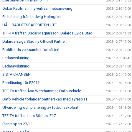
Ellie Junetoft till Malmö FF!
2023-12-11 12:52
Oskar Kaufmann ny verksamhetsansvarig
2023-12-10 17:00
En hälsning från Ludwig Holmgren!
2023-12-09 15:00
HÅLLBARHETSRAPPORTEN UTE!
2023-12-08 17:50
TFF-TV träffar: Oscar Magnusson, Dalarös Eviga Städ
2023-12-08 11:33
Dalarös Eviga Städ ny Officiell Partner!
2023-12-07 17:00
Profilfritids verksamhet fortsätter!
2023-12-06 17:00
Ledaravslutning!
2023-12-05 08:41
Ledaravslutning!
2023-12-02 15:00
SISTA CHANSEN!
2023-12-01 17:00
Föreläsning för F2011!
2023-11-30 18:00
TFF-TV träffar: Åsa Westhammar, Dafo Vehicle
2023-11-30 11:30
Dafo Vehicle förlänger partnerskap med Tyresö FF
2023-11-29 17:00
Utvärdering och planering av fotbollsskolan!
2023-11-28 18:00
TFF-TV träffar: Lars Sörhus, F17
2023-11-27 17:00
Planrapport 27/11
2023-11-27 12:50