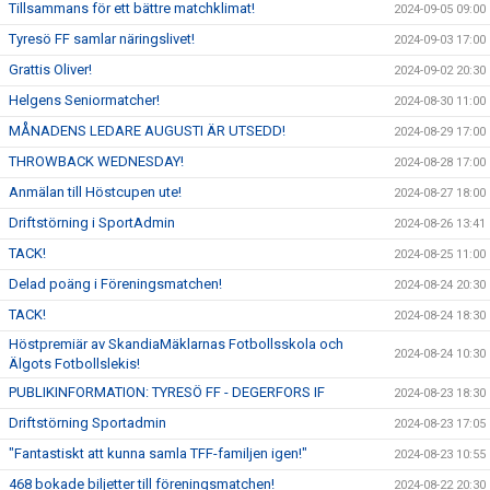
Tillsammans för ett bättre matchklimat!
2024-09-05 09:00
Tyresö FF samlar näringslivet!
2024-09-03 17:00
Grattis Oliver!
2024-09-02 20:30
Helgens Seniormatcher!
2024-08-30 11:00
MÅNADENS LEDARE AUGUSTI ÄR UTSEDD!
2024-08-29 17:00
THROWBACK WEDNESDAY!
2024-08-28 17:00
Anmälan till Höstcupen ute!
2024-08-27 18:00
Driftstörning i SportAdmin
2024-08-26 13:41
TACK!
2024-08-25 11:00
Delad poäng i Föreningsmatchen!
2024-08-24 20:30
TACK!
2024-08-24 18:30
Höstpremiär av SkandiaMäklarnas Fotbollsskola och
2024-08-24 10:30
Älgots Fotbollslekis!
PUBLIKINFORMATION: TYRESÖ FF - DEGERFORS IF
2024-08-23 18:30
Driftstörning Sportadmin
2024-08-23 17:05
"Fantastiskt att kunna samla TFF-familjen igen!"
2024-08-23 10:55
468 bokade biljetter till föreningsmatchen!
2024-08-22 20:30