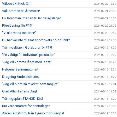
Välbesökt Kick-Off!
2024-02-22 12:30
Välkommen till Årsmötet!
2024-02-21 20:00
Liv Borgman uttagen till landslagsläger!
2024-02-21 16:00
Föreläsning för F17!
2024-02-20 21:02
"Vi ska vinna matcher!"
2024-02-20 16:56
Du har väl inte missat sportlovets höjdpunkt?
2024-02-19 17:30
Träningsläger i Göteborg för F17!
2024-02-19 11:00
"En väldigt fin individuell prestation"
2024-02-18 16:30
"Jag vill komma långt med laget!"
2024-02-18 09:40
Helgens Seniormatcher!
2024-02-16 16:31
Dragning Andelslotteriet
2024-02-16 14:20
"Jag vill bidra så mycket som möjligt!"
2024-02-15 17:04
Glad Alla Hjärtans Dag!
2024-02-14 11:34
Träningsplan STÄNGD 13/2
2024-02-13 15:20
Bra värdemätare för seniorlagen
2024-02-12 18:00
Alice Bergström, från Tyresö mot Europa!
2024-02-11 10:00