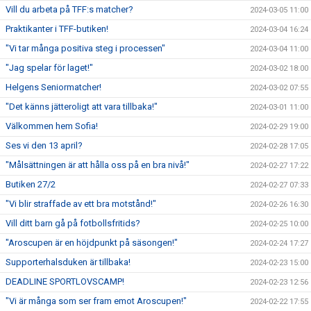
Vill du arbeta på TFF:s matcher?
2024-03-05 11:00
Praktikanter i TFF-butiken!
2024-03-04 16:24
"Vi tar många positiva steg i processen"
2024-03-04 11:00
"Jag spelar för laget!"
2024-03-02 18:00
Helgens Seniormatcher!
2024-03-02 07:55
"Det känns jätteroligt att vara tillbaka!"
2024-03-01 11:00
Välkommen hem Sofia!
2024-02-29 19:00
Ses vi den 13 april?
2024-02-28 17:05
"Målsättningen är att hålla oss på en bra nivå!"
2024-02-27 17:22
Butiken 27/2
2024-02-27 07:33
"Vi blir straffade av ett bra motstånd!"
2024-02-26 16:30
Vill ditt barn gå på fotbollsfritids?
2024-02-25 10:00
"Aroscupen är en höjdpunkt på säsongen!"
2024-02-24 17:27
Supporterhalsduken är tillbaka!
2024-02-23 15:00
DEADLINE SPORTLOVSCAMP!
2024-02-23 12:56
"Vi är många som ser fram emot Aroscupen!"
2024-02-22 17:55