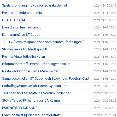
Spelarutbildning i fokus på ledarakademin!
2024-11-12 21:12
Premiär för ledarakademin!
2024-11-11 19:56
GLAD FARS DAG!
2024-11-10 09:00
Föräldraträffen närmar sig!
2024-11-08 14:21
Domaranmälan ST-Cupen
2024-11-08 13:29
TFF-TV: "Mycket spännande som händer i föreningen!"
2024-11-07 16:50
Stort intresse för Idrottsprofil!
2024-11-07 11:00
Premiär Vinterfotbollsskolan
2024-11-05 11:00
Informationsträff, Tyresö Fotbollsgymnasium
2024-11-02 13:17
Nästa vecka börjar Träna Mera - vinter
2024-11-01 16:27
Samarbete mellan ST-Cupen och Stockholm Football Cup!
2024-11-01 10:00
Fotbollsgymnasium på Tyresö Gymnasium!
2024-10-30 18:00
Tävlingsdebut för Mathilde Sörhus-Jordanger!
2024-10-30 13:15
Stötta Tyresö FF, handla på ICA Kvantum!
2024-10-29 08:24
PARTNERERBJUDANDE
2024-10-27 09:15
Föreningslivet bjuder in till föräldraträff!
2024-10-25 15:54