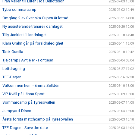
Från Vallen till Eliten | Ida Bengtsson
2025-07-03 10:00
Tybo sommarcamp
2025-07-02 10:49
Omgång 2 av Svenska Cupen är lottad
2025-06-21 14:00
Ny assisterande tränare i damlaget
2025-06-20 10:00
Tilly Jankler till landslaget
2025-06-18 14:48
Klara Grahn går på föräldraledighet
2025-06-11 16:09
Tack Gunilla
2025-06-10 10:42
Tjejcamp | Av tjejer - För tjejer
2025-06-04 08:04
Lottdragning
2025-05-27 17:02
TFF-Dagen
2025-05-16 07:38
Välkommen hem - Emma Selldén
2025-05-10 18:00
VIP-Kväll på Länna Sport
2025-05-09 10:00
Sommarcamp på Tyresövallen
2025-05-07 14:05
Jumpyard-Disco
2025-05-04 13:00
Årets första matchcamp på Tyresövallen
2025-05-03 15:10
TFF-Dagen - Save the date
2025-05-03 14:04