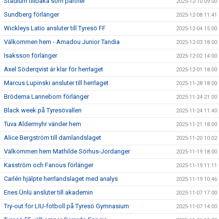
Stadium tillbaka som partner
2025-12-10 09:00
Sundberg förlänger
2025-12-08 11:41
Wickleys Latio ansluter till Tyresö FF
2025-12-04 15:00
Välkommen hem - Amadou Junior Tandia
2025-12-03 18:00
Isaksson förlänger
2025-12-02 14:00
Axel Söderqvist är klar för herrlaget
2025-12-01 18:00
Marcus Lupinski ansluter till herrlaget
2025-11-28 18:00
Bröderna Lanneborn förlänger
2025-11-24 21:00
Black week på Tyresövallen
2025-11-24 11:40
Tuva Aldermyhr vänder hem
2025-11-21 18:00
Alice Bergström till damlandslaget
2025-11-20 10:02
Välkommen hem Mathilde Sörhus-Jordanger
2025-11-19 18:00
Kasström och Fanous förlänger
2025-11-19 11:11
Carlén hjälpte herrlandslaget med analys
2025-11-19 10:46
Enes Ünlü ansluter till akademin
2025-11-07 17:00
Try-out för LIU-fotboll på Tyresö Gymnasium
2025-11-07 14:00