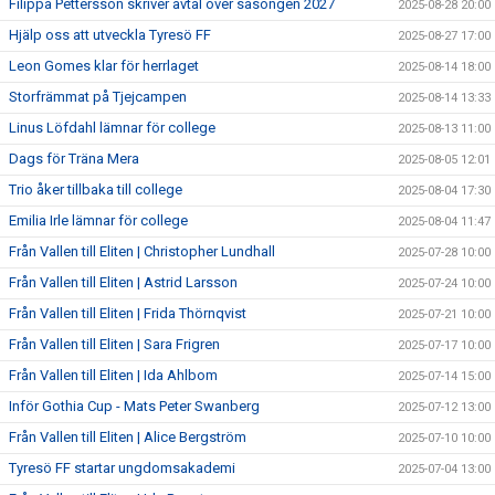
Filippa Pettersson skriver avtal över säsongen 2027
2025-08-28 20:00
Hjälp oss att utveckla Tyresö FF
2025-08-27 17:00
Leon Gomes klar för herrlaget
2025-08-14 18:00
Storfrämmat på Tjejcampen
2025-08-14 13:33
Linus Löfdahl lämnar för college
2025-08-13 11:00
Dags för Träna Mera
2025-08-05 12:01
Trio åker tillbaka till college
2025-08-04 17:30
Emilia Irle lämnar för college
2025-08-04 11:47
Från Vallen till Eliten | Christopher Lundhall
2025-07-28 10:00
Från Vallen till Eliten | Astrid Larsson
2025-07-24 10:00
Från Vallen till Eliten | Frida Thörnqvist
2025-07-21 10:00
Från Vallen till Eliten | Sara Frigren
2025-07-17 10:00
Från Vallen till Eliten | Ida Ahlbom
2025-07-14 15:00
Inför Gothia Cup - Mats Peter Swanberg
2025-07-12 13:00
Från Vallen till Eliten | Alice Bergström
2025-07-10 10:00
Tyresö FF startar ungdomsakademi
2025-07-04 13:00