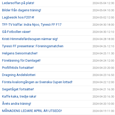
Ledarsoffan på plats!
2024-05-04 12:30
Bilder från dagens träning!
2024-05-04 10:30
Lagbesök hos F2014!
2024-05-02 12:00
TFF-TV träffar: Indra Njoo, Tyresö FF F17
2024-04-30 18:00
Gå-Fotbollen växer!
2024-04-30 12:10
Kristi Himmelsfärdscupen närmar sig!
2024-04-28 18:00
Tyresö FF presenterar: Föreningsmatchen
2024-04-26 12:10
Helgens Seniormatcher!
2024-04-25 11:30
Föreläsning för Damlaget!
2024-04-24 12:00
Profilfritids fortsätter!
2024-04-23 20:00
Dragning Andelslotteri
2024-04-23 16:50
Första kvalomgången av Svenska Cupen lottad!
2024-04-22 12:00
Segertåget fortsätter!
2024-04-21 16:30
Kaffe kaka, tredje raka!
2024-04-20 16:30
Årets andra träning!
2024-04-20 10:00
MÅNADENS LEDARE APRIL ÄR UTSEDD!
2024-04-19 11:00