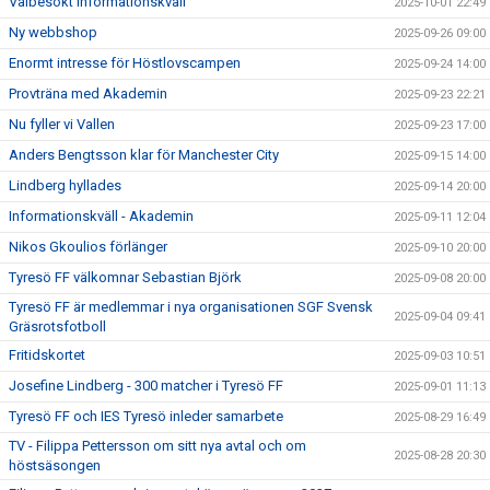
Välbesökt informationskväll
2025-10-01 22:49
Ny webbshop
2025-09-26 09:00
Enormt intresse för Höstlovscampen
2025-09-24 14:00
Provträna med Akademin
2025-09-23 22:21
Nu fyller vi Vallen
2025-09-23 17:00
Anders Bengtsson klar för Manchester City
2025-09-15 14:00
Lindberg hyllades
2025-09-14 20:00
Informationskväll - Akademin
2025-09-11 12:04
Nikos Gkoulios förlänger
2025-09-10 20:00
Tyresö FF välkomnar Sebastian Björk
2025-09-08 20:00
Tyresö FF är medlemmar i nya organisationen SGF Svensk
2025-09-04 09:41
Gräsrotsfotboll
Fritidskortet
2025-09-03 10:51
Josefine Lindberg - 300 matcher i Tyresö FF
2025-09-01 11:13
Tyresö FF och IES Tyresö inleder samarbete
2025-08-29 16:49
TV - Filippa Pettersson om sitt nya avtal och om
2025-08-28 20:30
höstsäsongen