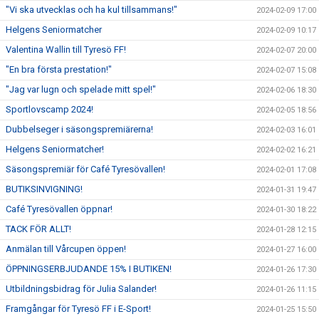
"Vi ska utvecklas och ha kul tillsammans!"
2024-02-09 17:00
Helgens Seniormatcher
2024-02-09 10:17
Valentina Wallin till Tyresö FF!
2024-02-07 20:00
"En bra första prestation!"
2024-02-07 15:08
"Jag var lugn och spelade mitt spel!"
2024-02-06 18:30
Sportlovscamp 2024!
2024-02-05 18:56
Dubbelseger i säsongspremiärerna!
2024-02-03 16:01
Helgens Seniormatcher!
2024-02-02 16:21
Säsongspremiär för Café Tyresövallen!
2024-02-01 17:08
BUTIKSINVIGNING!
2024-01-31 19:47
Café Tyresövallen öppnar!
2024-01-30 18:22
TACK FÖR ALLT!
2024-01-28 12:15
Anmälan till Vårcupen öppen!
2024-01-27 16:00
ÖPPNINGSERBJUDANDE 15% I BUTIKEN!
2024-01-26 17:30
Utbildningsbidrag för Julia Salander!
2024-01-26 11:15
Framgångar för Tyresö FF i E-Sport!
2024-01-25 15:50