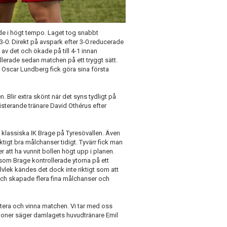
de i högt tempo. Laget tog snabbt
0. Direkt på avspark efter 3-0 reducerade
 av det och ökade på till 4-1 innan
llerade sedan matchen på ett tryggt sätt.
h Oscar Lundberg fick göra sina första
en. Blir extra skönt när det syns tydligt på
sisterande tränare David Othérus efter
klassiska IK Brage på Tyresövallen. Även
tigt bra målchanser tidigt. Tyvärr fick man
r att ha vunnit bollen högt upp i planen.
som Brage kontrollerade ytorna på ett
alvlek kändes det dock inte riktigt som att
l och skapade flera fina målchanser och
ttera och vinna matchen. Vi tar med oss
ationer säger damlagets huvudtränare Emil