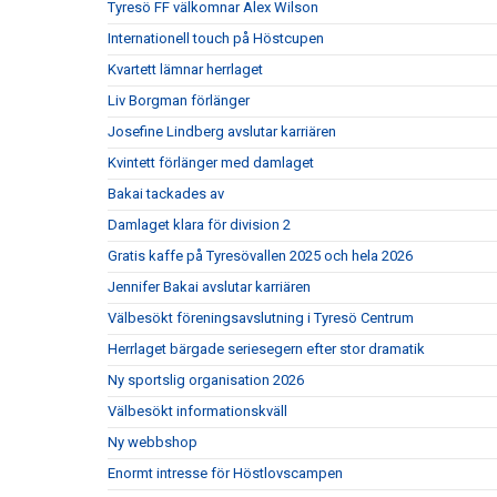
Tyresö FF välkomnar Alex Wilson
Internationell touch på Höstcupen
Kvartett lämnar herrlaget
Liv Borgman förlänger
Josefine Lindberg avslutar karriären
Kvintett förlänger med damlaget
Bakai tackades av
Damlaget klara för division 2
Gratis kaffe på Tyresövallen 2025 och hela 2026
Jennifer Bakai avslutar karriären
Välbesökt föreningsavslutning i Tyresö Centrum
Herrlaget bärgade seriesegern efter stor dramatik
Ny sportslig organisation 2026
Välbesökt informationskväll
Ny webbshop
Enormt intresse för Höstlovscampen