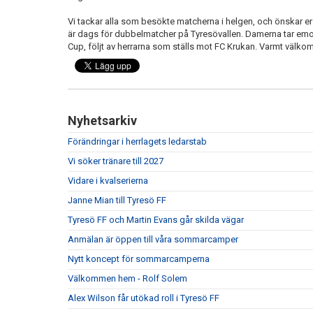
Vi tackar alla som besökte matcherna i helgen, och önskar er
är dags för dubbelmatcher på Tyresövallen. Damerna tar emo
Cup, följt av herrarna som ställs mot FC Krukan. Varmt välko
Nyhetsarkiv
Förändringar i herrlagets ledarstab
Vi söker tränare till 2027
Vidare i kvalserierna
Janne Mian till Tyresö FF
Tyresö FF och Martin Evans går skilda vägar
Anmälan är öppen till våra sommarcamper
Nytt koncept för sommarcamperna
Välkommen hem - Rolf Solem
Alex Wilson får utökad roll i Tyresö FF