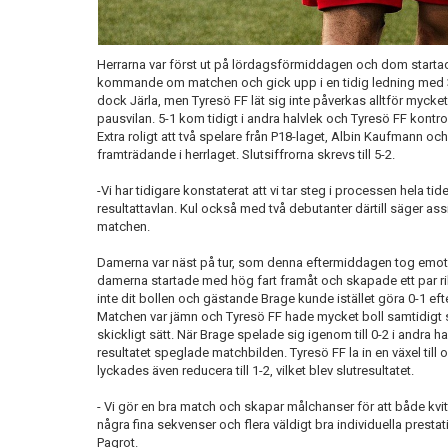
Herrarna var först ut på lördagsförmiddagen och dom starta
kommande om matchen och gick upp i en tidig ledning med 3-
dock Järla, men Tyresö FF lät sig inte påverkas alltför mycket
pausvilan. 5-1 kom tidigt i andra halvlek och Tyresö FF kontro
Extra roligt att två spelare från P18-laget, Albin Kaufmann oc
framträdande i herrlaget. Slutsiffrorna skrevs till 5-2.
-Vi har tidigare konstaterat att vi tar steg i processen hela tid
resultattavlan. Kul också med två debutanter därtill säger as
matchen.
Damerna var näst på tur, som denna eftermiddagen tog emot 
damerna startade med hög fart framåt och skapade ett par rik
inte dit bollen och gästande Brage kunde istället göra 0-1 efte
Matchen var jämn och Tyresö FF hade mycket boll samtidigt 
skickligt sätt. När Brage spelade sig igenom till 0-2 i andra h
resultatet speglade matchbilden. Tyresö FF la in en växel til
lyckades även reducera till 1-2, vilket blev slutresultatet.
- Vi gör en bra match och skapar målchanser för att både kvi
några fina sekvenser och flera väldigt bra individuella prest
Pagrot.