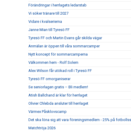
Förändringar i herrlagets ledarstab
Vi söker tränare till 2027
Vidare i kvalserierna
Janne Mian till Tyresö FF
Tyresö FF och Martin Evans går skilda vägar
Anmälan är öppen till våra sommarcamper
Nytt koncept för sommarcamperna
Välkommen hem - Rolf Solem
Alex Wilson får utökad roll i Tyresö FF
Tyresö FF omorganiserar
Se seniorlagen gratis – Bli medlem!
Atish Ballchand är klar för herrlaget
Olivier Chlebda ansluter till herrlaget
Värmex Påsklovscamp
Det ska löna sig att vara föreningsmedlem - 25% på fotbolls
Matchtröja 2026