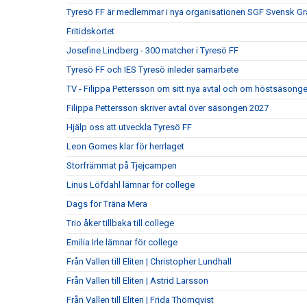
Tyresö FF är medlemmar i nya organisationen SGF Svensk Gr
Fritidskortet
Josefine Lindberg - 300 matcher i Tyresö FF
Tyresö FF och IES Tyresö inleder samarbete
TV - Filippa Pettersson om sitt nya avtal och om höstsäsong
Filippa Pettersson skriver avtal över säsongen 2027
Hjälp oss att utveckla Tyresö FF
Leon Gomes klar för herrlaget
Storfrämmat på Tjejcampen
Linus Löfdahl lämnar för college
Dags för Träna Mera
Trio åker tillbaka till college
Emilia Irle lämnar för college
Från Vallen till Eliten | Christopher Lundhall
Från Vallen till Eliten | Astrid Larsson
Från Vallen till Eliten | Frida Thörnqvist