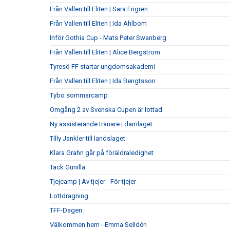
Från Vallen till Eliten | Sara Frigren
Från Vallen till Eliten | Ida Ahlbom
Inför Gothia Cup - Mats Peter Swanberg
Från Vallen till Eliten | Alice Bergström
Tyresö FF startar ungdomsakademi
Från Vallen till Eliten | Ida Bengtsson
Tybo sommarcamp
Omgång 2 av Svenska Cupen är lottad
Ny assisterande tränare i damlaget
Tilly Jankler till landslaget
Klara Grahn går på föräldraledighet
Tack Gunilla
Tjejcamp | Av tjejer - För tjejer
Lottdragning
TFF-Dagen
Välkommen hem - Emma Selldén