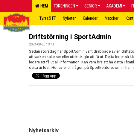
HEM
FÖRENINGEN
SENIOR
AKADEMI
F
Tyresö FF
Nyheter
Kalender
Matcher
Kont
Driftstörning i SportAdmin
2024-08-26 13:41
Sedan i torsdag har SportAdmin varit drabbade av en driftstö
att varken kallelser eller utskick går att få ut. Detta leder så k
ledare att få ut all information. Kan vara bra att ha detta i å
detta är löst. Hör av er till någon på Sportkontoret om ni har 
Nyhetsarkiv