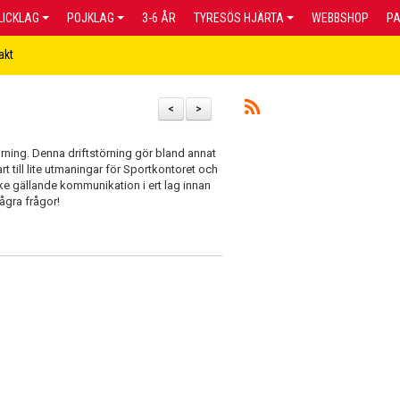
LICKLAG
POJKLAG
3-6 ÅR
TYRESÖS HJÄRTA
WEBBSHOP
P
akt
<
>
rning. Denna driftstörning gör bland annat
lart till lite utmaningar för Sportkontoret och
tanke gällande kommunikation i ert lag innan
några frågor!