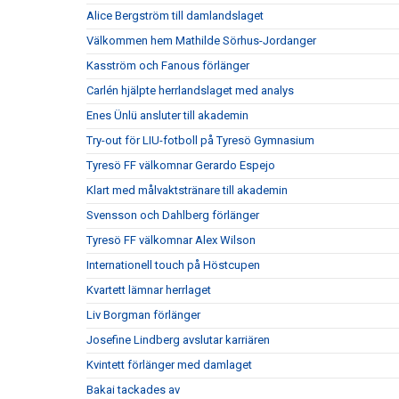
Alice Bergström till damlandslaget
Välkommen hem Mathilde Sörhus-Jordanger
Kasström och Fanous förlänger
Carlén hjälpte herrlandslaget med analys
Enes Ünlü ansluter till akademin
Try-out för LIU-fotboll på Tyresö Gymnasium
Tyresö FF välkomnar Gerardo Espejo
Klart med målvaktstränare till akademin
Svensson och Dahlberg förlänger
Tyresö FF välkomnar Alex Wilson
Internationell touch på Höstcupen
Kvartett lämnar herrlaget
Liv Borgman förlänger
Josefine Lindberg avslutar karriären
Kvintett förlänger med damlaget
Bakai tackades av