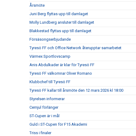
Årsmöte
Juni Berg flyttas upp till damlaget
Molly Lundberg ansluter till damlaget
Blakkestad flyttas upp till damlaget
Försäsongserbjudande
Tyresö FF och Office Network återupptar samarbetet
Värmex Sportlovscamp
Anis Abdulkader är klar för Tyresö FF
Tyresö FF välkomnar Oliver Romano
Klubbchef till Tyresö FF
Tyresö FF kallar till årsmöte den 12 mars 2026 kl 18:00
Styrelsen informerar
Cernjul förlänger
ST-Cupen är i mål
Guld i ST-Cupen för F15 Akademi
Triss i finaler