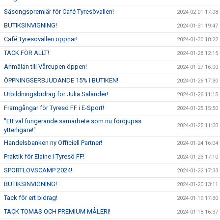
Säsongspremiär för Café Tyresövallen!
2024-02-01 17:08
BUTIKSINVIGNING!
2024-01-31 19:47
Café Tyresövallen öppnar!
2024-01-30 18:22
TACK FÖR ALLT!
2024-01-28 12:15
Anmälan till Vårcupen öppen!
2024-01-27 16:00
ÖPPNINGSERBJUDANDE 15% I BUTIKEN!
2024-01-26 17:30
Utbildningsbidrag för Julia Salander!
2024-01-26 11:15
Framgångar för Tyresö FF i E-Sport!
2024-01-25 15:50
"Ett väl fungerande samarbete som nu fördjupas
2024-01-25 11:00
ytterligare!"
Handelsbanken ny Officiell Partner!
2024-01-24 16:04
Praktik för Elaine i Tyresö FF!
2024-01-23 17:10
SPORTLOVSCAMP 2024!
2024-01-22 17:33
BUTIKSINVIGNING!
2024-01-20 13:11
Tack för ert bidrag!
2024-01-19 17:30
TACK TOMAS OCH PREMIUM MÅLERI!
2024-01-18 16:37