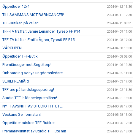
Öppettider 12/4
2024-04-12 11:30
TILLSAMMANS MOT BARNCANCER!
2024-04-11 12:30
TFF-Butiken på vallen!
2024-04-11 08:31
TFF-TV träffar: Jamie Lenander, Tyresö FF P14
2024-04-09 17:00
TFF-TV träffar: Emilia Ågren, Tyresö FF F15
2024-04-08 17:00
VÅRCUPEN
2024-04-08 10:30
Öppettider TFF-Butik
2024-04-08 08:00
Premiärseger mot Segeltorp!
2024-04-06 19:30
Onboarding av nya ungdomsledare!
2024-04-05 11:00
SERIEPREMIÄR!
2024-04-03 17:00
TFF-are på landslagsuppdrag!
2024-04-02 11:30
Studio TFF inför seriepremiären!
2024-04-01 18:00
NYTT AVSNITT AV STUDIO TFF UTE!
2024-03-28 17:00
Veckans Seniormatch!
2024-03-28 13:00
Öppettider påsken TFF-Butiken
2024-03-26 12:28
Premiäravsnittet av Studio TFF ute nu!
2024-03-25 18:00