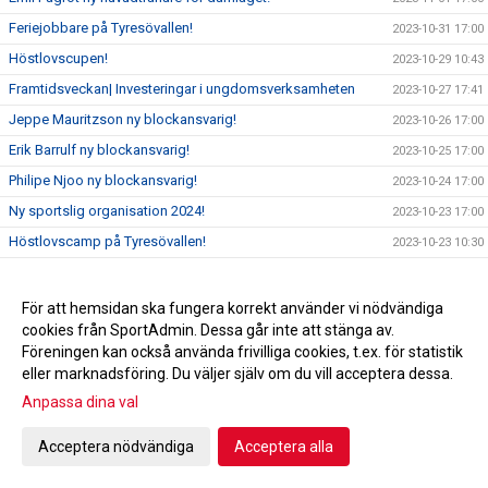
Feriejobbare på Tyresövallen!
2023-10-31 17:00
Höstlovscupen!
2023-10-29 10:43
Framtidsveckan| Investeringar i ungdomsverksamheten
2023-10-27 17:41
Jeppe Mauritzson ny blockansvarig!
2023-10-26 17:00
Erik Barrulf ny blockansvarig!
2023-10-25 17:00
Philipe Njoo ny blockansvarig!
2023-10-24 17:00
Ny sportslig organisation 2024!
2023-10-23 17:00
Höstlovscamp på Tyresövallen!
2023-10-23 10:30
FRAMTIDSVECKAN!
2023-10-22 19:30
TFF-arkivet: Kvalklassikern mot IK Oddevold!
2023-10-20 07:30
För att hemsidan ska fungera korrekt använder vi nödvändiga
cookies från SportAdmin. Dessa går inte att stänga av.
FOTBOLLSSKOLAN 2024!
2023-10-19 17:00
Föreningen kan också använda frivilliga cookies, t.ex. för statistik
Vinnare Tipspromenad
2023-10-18 16:25
eller marknadsföring. Du väljer själv om du vill acceptera dessa.
Månadens Ledare Oktober utsedd!
2023-10-17 11:30
Anpassa dina val
Dragning Andelslotteri
2023-10-16 16:30
Acceptera nödvändiga
Acceptera alla
Tyresö FF hedrar Bosse Furugårds minne!
2023-10-13 17:00
Tyresö FF har sorg
2023-10-12 17:51