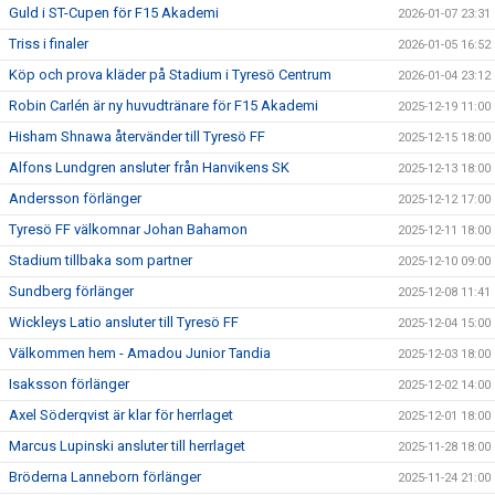
Guld i ST-Cupen för F15 Akademi
2026-01-07 23:31
Triss i finaler
2026-01-05 16:52
Köp och prova kläder på Stadium i Tyresö Centrum
2026-01-04 23:12
Robin Carlén är ny huvudtränare för F15 Akademi
2025-12-19 11:00
Hisham Shnawa återvänder till Tyresö FF
2025-12-15 18:00
Alfons Lundgren ansluter från Hanvikens SK
2025-12-13 18:00
Andersson förlänger
2025-12-12 17:00
Tyresö FF välkomnar Johan Bahamon
2025-12-11 18:00
Stadium tillbaka som partner
2025-12-10 09:00
Sundberg förlänger
2025-12-08 11:41
Wickleys Latio ansluter till Tyresö FF
2025-12-04 15:00
Välkommen hem - Amadou Junior Tandia
2025-12-03 18:00
Isaksson förlänger
2025-12-02 14:00
Axel Söderqvist är klar för herrlaget
2025-12-01 18:00
Marcus Lupinski ansluter till herrlaget
2025-11-28 18:00
Bröderna Lanneborn förlänger
2025-11-24 21:00