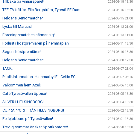
Tillbaka på vinnarspåret!
2024-08-18 18:30
TFF-TV träffar: Ella Bergström, Tyresö FF Dam
2024-08-16 16:20
Helgens Seniormatcher
2024-08-15 21:00
Lycka till Marcus!
2024-08-13 21:00
Föreningsmatchen närmar sig!
2024-08-13 11:00
Förlust i höstpremiären på hemmaplan
2024-08-11 18:30
Seger i höstpremiären!
2024-08-10 18:30
Helgens Seniormatcher!
2024-08-08 17:30
TACK!
2024-08-07 21:04
Publikinformation: Hammarby IF - Celtic FC
2024-08-07 08:16
Välkommen hem Axel!
2024-08-06 16:00
Café Tyresövallen öppnar!
2024-08-05 16:30
SILVER I HELSINGBORG!
2024-08-04 19:30
CUPRAPPORT FRÅN HELSINGBORG!
2024-08-02 12:38
Feriejobbare på Tyresövallen!
2024-08-01 13:30
Trevlig sommar önskar Sportkontoret!
2024-06-28 16:30