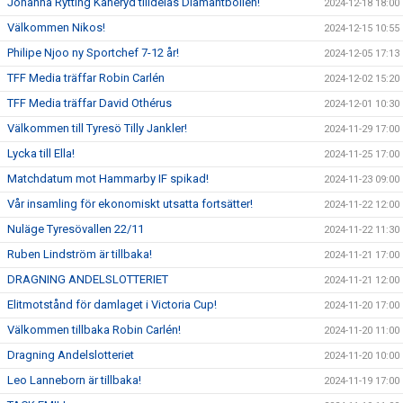
Johanna Rytting Kaneryd tilldelas Diamantbollen!
2024-12-18 18:00
Välkommen Nikos!
2024-12-15 10:55
Philipe Njoo ny Sportchef 7-12 år!
2024-12-05 17:13
TFF Media träffar Robin Carlén
2024-12-02 15:20
TFF Media träffar David Othérus
2024-12-01 10:30
Välkommen till Tyresö Tilly Jankler!
2024-11-29 17:00
Lycka till Ella!
2024-11-25 17:00
Matchdatum mot Hammarby IF spikad!
2024-11-23 09:00
Vår insamling för ekonomiskt utsatta fortsätter!
2024-11-22 12:00
Nuläge Tyresövallen 22/11
2024-11-22 11:30
Ruben Lindström är tillbaka!
2024-11-21 17:00
DRAGNING ANDELSLOTTERIET
2024-11-21 12:00
Elitmotstånd för damlaget i Victoria Cup!
2024-11-20 17:00
Välkommen tillbaka Robin Carlén!
2024-11-20 11:00
Dragning Andelslotteriet
2024-11-20 10:00
Leo Lanneborn är tillbaka!
2024-11-19 17:00