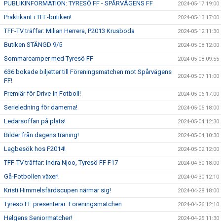
PUBLIKINFORMATION: TYRESÖ FF - SPÅRVÄGENS FF
2024-05-17 19:00
Praktikant i TFF-butiken!
2024-05-13 17:00
TFF-TV träffar: Milian Herrera, P2013 Krusboda
2024-05-12 11:30
Butiken STÄNGD 9/5
2024-05-08 12:00
Sommarcamper med Tyresö FF
2024-05-08 09:55
636 bokade biljetter till Föreningsmatchen mot Spårvägens
2024-05-07 11:00
FF!
Premiär för Drive-In Fotboll!
2024-05-06 17:00
Serieledning för damerna!
2024-05-05 18:00
Ledarsoffan på plats!
2024-05-04 12:30
Bilder från dagens träning!
2024-05-04 10:30
Lagbesök hos F2014!
2024-05-02 12:00
TFF-TV träffar: Indra Njoo, Tyresö FF F17
2024-04-30 18:00
Gå-Fotbollen växer!
2024-04-30 12:10
Kristi Himmelsfärdscupen närmar sig!
2024-04-28 18:00
Tyresö FF presenterar: Föreningsmatchen
2024-04-26 12:10
Helgens Seniormatcher!
2024-04-25 11:30