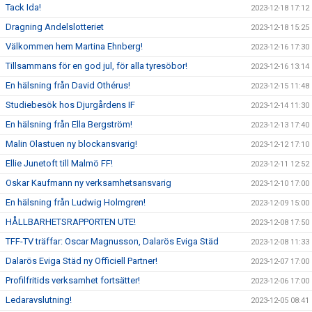
Tack Ida!
2023-12-18 17:12
Dragning Andelslotteriet
2023-12-18 15:25
Välkommen hem Martina Ehnberg!
2023-12-16 17:30
Tillsammans för en god jul, för alla tyresöbor!
2023-12-16 13:14
En hälsning från David Othérus!
2023-12-15 11:48
Studiebesök hos Djurgårdens IF
2023-12-14 11:30
En hälsning från Ella Bergström!
2023-12-13 17:40
Malin Olastuen ny blockansvarig!
2023-12-12 17:10
Ellie Junetoft till Malmö FF!
2023-12-11 12:52
Oskar Kaufmann ny verksamhetsansvarig
2023-12-10 17:00
En hälsning från Ludwig Holmgren!
2023-12-09 15:00
HÅLLBARHETSRAPPORTEN UTE!
2023-12-08 17:50
TFF-TV träffar: Oscar Magnusson, Dalarös Eviga Städ
2023-12-08 11:33
Dalarös Eviga Städ ny Officiell Partner!
2023-12-07 17:00
Profilfritids verksamhet fortsätter!
2023-12-06 17:00
Ledaravslutning!
2023-12-05 08:41