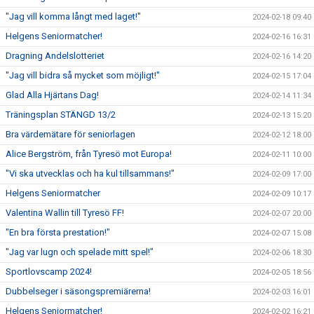
"Jag vill komma långt med laget!"
2024-02-18 09:40
Helgens Seniormatcher!
2024-02-16 16:31
Dragning Andelslotteriet
2024-02-16 14:20
"Jag vill bidra så mycket som möjligt!"
2024-02-15 17:04
Glad Alla Hjärtans Dag!
2024-02-14 11:34
Träningsplan STÄNGD 13/2
2024-02-13 15:20
Bra värdemätare för seniorlagen
2024-02-12 18:00
Alice Bergström, från Tyresö mot Europa!
2024-02-11 10:00
"Vi ska utvecklas och ha kul tillsammans!"
2024-02-09 17:00
Helgens Seniormatcher
2024-02-09 10:17
Valentina Wallin till Tyresö FF!
2024-02-07 20:00
"En bra första prestation!"
2024-02-07 15:08
"Jag var lugn och spelade mitt spel!"
2024-02-06 18:30
Sportlovscamp 2024!
2024-02-05 18:56
Dubbelseger i säsongspremiärerna!
2024-02-03 16:01
Helgens Seniormatcher!
2024-02-02 16:21