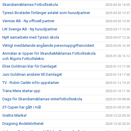
Skandiamäklarnas Fotbollsskola
2025-03-26 14:05
Tyresö Bostäder förlänger avtalet som huvudpartner
2025-03-20 13:37
Värmex AB - Ny officiell partner
2025-03-20 13:35
LW Sverige AB - Ny huvudpartner
2025-03-17 13:55
Nytt samarbete med Tyresö skola
2025-03-07 12:26
Viktigt meddelande angående personuppgiftsincident
2025-02-05 16:39
Anmälan är öppen för SkandiaMäklarnas Fotbollsskola
2025-01-26 16:12
och Älgots Fotbollslekis
Elise Goldman klar för Damlaget
2025-01-15 17:00
Juni Goldman ansluter till Damlaget
2025-01-14 17:00
TV - Robin Carlén inför uppstarten
2025-01-12 19:25
Träna Mera startar upp
2025-01-10 11:30
Dags för Skandiamäklarnas vinterfotbollsskola
2025-01-09 08:00
ST-Cupen har gått i mål
2025-01-09 07:00
Grattis Marika!
2024-12-22 09:30
Dragning Andelslotteriet
2024-12-20 20:55