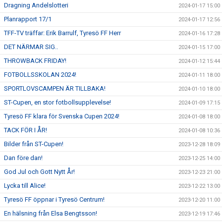
Dragning Andelslotteri
2024-01-17 15:00
Planrapport 17/1
2024-01-17 12:56
TFF-TV träffar: Erik Barrulf, Tyresö FF Herr
2024-01-16 17:28
DET NÄRMAR SIG..
2024-01-15 17:00
THROWBACK FRIDAY!
2024-01-12 15:44
FOTBOLLSSKOLAN 2024!
2024-01-11 18:00
SPORTLOVSCAMPEN ÄR TILLBAKA!
2024-01-10 18:00
ST-Cupen, en stor fotbollsupplevelse!
2024-01-09 17:15
Tyresö FF klara för Svenska Cupen 2024!
2024-01-08 18:00
TACK FÖR I ÅR!
2024-01-08 10:36
Bilder från ST-Cupen!
2023-12-28 18:09
Dan före dan!
2023-12-25 14:00
God Jul och Gott Nytt År!
2023-12-23 21:00
Lycka till Alice!
2023-12-22 13:00
Tyresö FF öppnar i Tyresö Centrum!
2023-12-20 11:00
En hälsning från Elsa Bengtsson!
2023-12-19 17:46