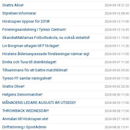
Grattis Alice!
2024-09-18 21:22
Styrelsen Informerar
2024-09-16 08:40
Höstcupen öppnar för 2018!
2024-09-13 17:00
Föreningsavslutning i Tyresö Centrum!
2024-09-12 16:45
SkandiaMäklarnas Fotbollsskola, nu också vintertid!
2024-09-11 19:00
Liv Borgman uttagen till F16-läger!
2024-09-11 11:30
Höstens åldersanpassade föreläsningar närmar sig!
2024-09-10 17:00
Emilia och Tuva till distriktslaget!
2024-09-07 11:00
Tillsammans för ett bättre matchklimat!
2024-09-05 09:00
Tyresö FF samlar näringslivet!
2024-09-03 17:00
Grattis Oliver!
2024-09-02 20:30
Helgens Seniormatcher!
2024-08-30 11:00
MÅNADENS LEDARE AUGUSTI ÄR UTSEDD!
2024-08-29 17:00
THROWBACK WEDNESDAY!
2024-08-28 17:00
Anmälan till Höstcupen ute!
2024-08-27 18:00
Driftstörning i SportAdmin
2024-08-26 13:41