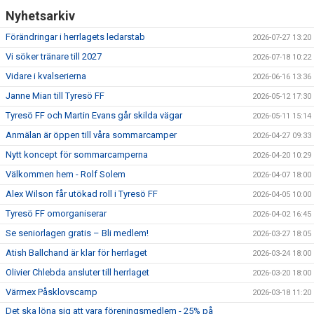
Nyhetsarkiv
Förändringar i herrlagets ledarstab
2026-07-27 13:20
Vi söker tränare till 2027
2026-07-18 10:22
Vidare i kvalserierna
2026-06-16 13:36
Janne Mian till Tyresö FF
2026-05-12 17:30
Tyresö FF och Martin Evans går skilda vägar
2026-05-11 15:14
Anmälan är öppen till våra sommarcamper
2026-04-27 09:33
Nytt koncept för sommarcamperna
2026-04-20 10:29
Välkommen hem - Rolf Solem
2026-04-07 18:00
Alex Wilson får utökad roll i Tyresö FF
2026-04-05 10:00
Tyresö FF omorganiserar
2026-04-02 16:45
Se seniorlagen gratis – Bli medlem!
2026-03-27 18:05
Atish Ballchand är klar för herrlaget
2026-03-24 18:00
Olivier Chlebda ansluter till herrlaget
2026-03-20 18:00
Värmex Påsklovscamp
2026-03-18 11:20
Det ska löna sig att vara föreningsmedlem - 25% på