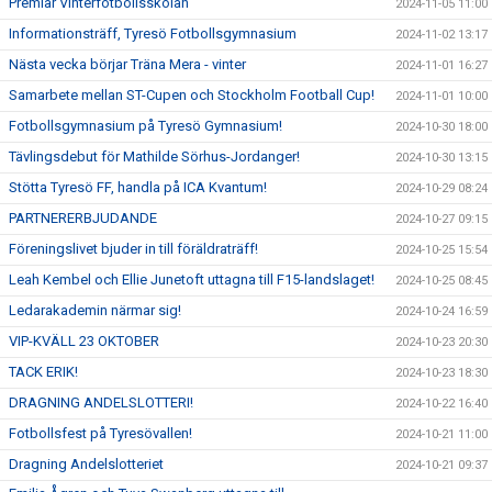
Premiär Vinterfotbollsskolan
2024-11-05 11:00
Informationsträff, Tyresö Fotbollsgymnasium
2024-11-02 13:17
Nästa vecka börjar Träna Mera - vinter
2024-11-01 16:27
Samarbete mellan ST-Cupen och Stockholm Football Cup!
2024-11-01 10:00
Fotbollsgymnasium på Tyresö Gymnasium!
2024-10-30 18:00
Tävlingsdebut för Mathilde Sörhus-Jordanger!
2024-10-30 13:15
Stötta Tyresö FF, handla på ICA Kvantum!
2024-10-29 08:24
PARTNERERBJUDANDE
2024-10-27 09:15
Föreningslivet bjuder in till föräldraträff!
2024-10-25 15:54
Leah Kembel och Ellie Junetoft uttagna till F15-landslaget!
2024-10-25 08:45
Ledarakademin närmar sig!
2024-10-24 16:59
VIP-KVÄLL 23 OKTOBER
2024-10-23 20:30
TACK ERIK!
2024-10-23 18:30
DRAGNING ANDELSLOTTERI!
2024-10-22 16:40
Fotbollsfest på Tyresövallen!
2024-10-21 11:00
Dragning Andelslotteriet
2024-10-21 09:37