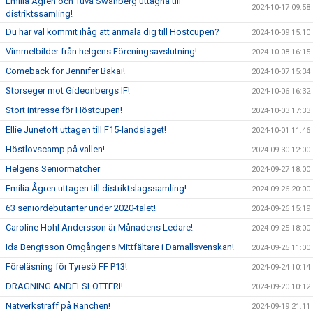
Emilia Ågren och Tuva Swanberg uttagna till
2024-10-17 09:58
distriktssamling!
Du har väl kommit ihåg att anmäla dig till Höstcupen?
2024-10-09 15:10
Vimmelbilder från helgens Föreningsavslutning!
2024-10-08 16:15
Comeback för Jennifer Bakai!
2024-10-07 15:34
Storseger mot Gideonbergs IF!
2024-10-06 16:32
Stort intresse för Höstcupen!
2024-10-03 17:33
Ellie Junetoft uttagen till F15-landslaget!
2024-10-01 11:46
Höstlovscamp på vallen!
2024-09-30 12:00
Helgens Seniormatcher
2024-09-27 18:00
Emilia Ågren uttagen till distriktslagssamling!
2024-09-26 20:00
63 seniordebutanter under 2020-talet!
2024-09-26 15:19
Caroline Hohl Andersson är Månadens Ledare!
2024-09-25 18:00
Ida Bengtsson Omgångens Mittfältare i Damallsvenskan!
2024-09-25 11:00
Föreläsning för Tyresö FF P13!
2024-09-24 10:14
DRAGNING ANDELSLOTTERI!
2024-09-20 10:12
Nätverksträff på Ranchen!
2024-09-19 21:11