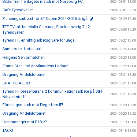
Bilder från herrlagets match mot Norsborg FC!
2024-06-01 18:00
Café Tyresövallen!
2024-06-01 09:10
Planeringsarbetet för ST-Cupen 2024/2025 är igång!
2024-05-29 17:30
TFF-TV träffar: Malin Olastuen, Blockansvarig 7-12
2024-05-28 18:20
Tyresövallen
Tyresö FF, en viktig arbetsgivare för unga!
2024-05-27 16:00
Samarbetet fortsätter!
2024-05-25 17:00
Helgens Seniormatcher!
2024-05-23 11:00
Emma Granlund är Månadens Ledare!
2024-05-22 12:00
Dragning Andelslotteriet
2024-05-21 18:30
GRATTIS ALICE!
2024-05-21 16:00
Tyresö FF presenterar sitt kommunikationsarbete på StFF
2024-05-21 12:30
Nätverksträff!
Föreningsmatch mot Degerfors IF!
2024-05-20 16:30
Dragning Andelslotteriet
2024-05-20 13:52
Hemmaseger mot P18 IK!
2024-05-19 19:00
TACK!
2024-05-18 18:00