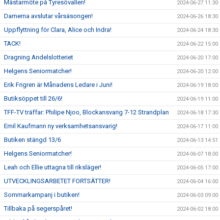
Mästarmöte på Tyresövallen!
2024-06-27 11:30
Damerna avslutar vårsäsongen!
2024-06-26 18:30
Uppflyttning för Clara, Alice och Indra!
2024-06-24 18:30
TACK!
2024-06-22 15:00
Dragning Andelslotteriet
2024-06-20 17:00
Helgens Seniormatcher!
2024-06-20 12:00
Erik Frigren är Månadens Ledare i Juni!
2024-06-19 18:00
Butiksöppet till 26/6!
2024-06-19 11:00
TFF-TV träffar: Philipe Njoo, Blockansvarig 7-12 Strandplan
2024-06-18 17:30
Emil Kaufmann ny verksamhetsansvarig!
2024-06-17 11:00
Butiken stängd 13/6
2024-06-13 14:51
Helgens Seniormatcher!
2024-06-07 18:00
Leah och Ellie uttagna till riksläger!
2024-06-05 17:00
UTVECKLINGSARBETET FORTSÄTTER!
2024-06-04 16:00
Sommarkampanj i butiken!
2024-06-03 09:00
Tillbaka på segerspåret!
2024-06-02 18:00