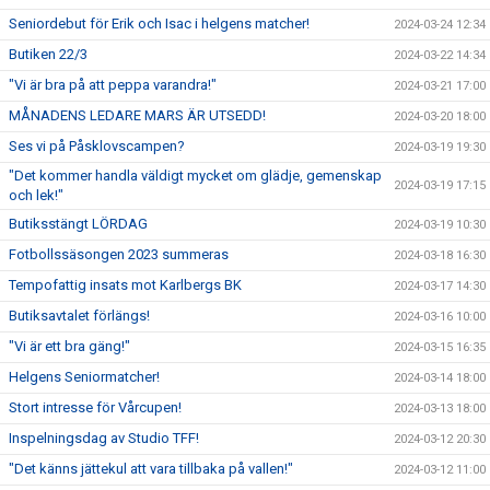
Seniordebut för Erik och Isac i helgens matcher!
2024-03-24 12:34
Butiken 22/3
2024-03-22 14:34
"Vi är bra på att peppa varandra!"
2024-03-21 17:00
MÅNADENS LEDARE MARS ÄR UTSEDD!
2024-03-20 18:00
Ses vi på Påsklovscampen?
2024-03-19 19:30
"Det kommer handla väldigt mycket om glädje, gemenskap
2024-03-19 17:15
och lek!"
Butiksstängt LÖRDAG
2024-03-19 10:30
Fotbollssäsongen 2023 summeras
2024-03-18 16:30
Tempofattig insats mot Karlbergs BK
2024-03-17 14:30
Butiksavtalet förlängs!
2024-03-16 10:00
"Vi är ett bra gäng!"
2024-03-15 16:35
Helgens Seniormatcher!
2024-03-14 18:00
Stort intresse för Vårcupen!
2024-03-13 18:00
Inspelningsdag av Studio TFF!
2024-03-12 20:30
"Det känns jättekul att vara tillbaka på vallen!"
2024-03-12 11:00