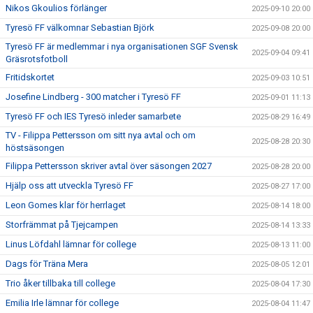
Nikos Gkoulios förlänger
2025-09-10 20:00
Tyresö FF välkomnar Sebastian Björk
2025-09-08 20:00
Tyresö FF är medlemmar i nya organisationen SGF Svensk
2025-09-04 09:41
Gräsrotsfotboll
Fritidskortet
2025-09-03 10:51
Josefine Lindberg - 300 matcher i Tyresö FF
2025-09-01 11:13
Tyresö FF och IES Tyresö inleder samarbete
2025-08-29 16:49
TV - Filippa Pettersson om sitt nya avtal och om
2025-08-28 20:30
höstsäsongen
Filippa Pettersson skriver avtal över säsongen 2027
2025-08-28 20:00
Hjälp oss att utveckla Tyresö FF
2025-08-27 17:00
Leon Gomes klar för herrlaget
2025-08-14 18:00
Storfrämmat på Tjejcampen
2025-08-14 13:33
Linus Löfdahl lämnar för college
2025-08-13 11:00
Dags för Träna Mera
2025-08-05 12:01
Trio åker tillbaka till college
2025-08-04 17:30
Emilia Irle lämnar för college
2025-08-04 11:47