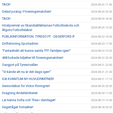
TACK!
2024-08-25 11:00
Delad poäng i Föreningsmatchen!
2024-08-24 20:30
TACK!
2024-08-24 18:30
Höstpremiär av SkandiaMäklarnas Fotbollsskola och
2024-08-24 10:30
Älgots Fotbollslekis!
PUBLIKINFORMATION: TYRESÖ FF - DEGERFORS IF
2024-08-23 18:30
Driftstörning Sportadmin
2024-08-23 17:05
"Fantastiskt att kunna samla TFF-familjen igen!"
2024-08-23 10:55
468 bokade biljetter till föreningsmatchen!
2024-08-22 20:30
Oavgjort på Tyresövallen
2024-08-21 22:00
"Vi kände att nu är det dags igen!"
2024-08-21 21:30
ICA KVANTUM NY HUVUDPARTNER!
2024-08-21 17:10
Seniordebut för Victor Rönngren!
2024-08-20 20:30
Dragning Andelslotteriet
2024-08-20 17:00
Lär känna Sofia och Thea i damlaget!
2024-08-19 15:00
Segertåget fortsätter!
2024-08-18 20:33