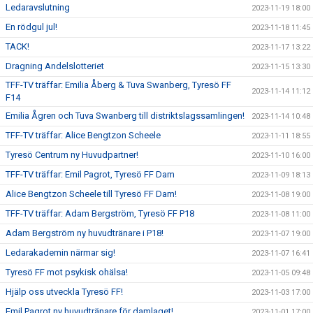
Ledaravslutning
2023-11-19 18:00
En rödgul jul!
2023-11-18 11:45
TACK!
2023-11-17 13:22
Dragning Andelslotteriet
2023-11-15 13:30
TFF-TV träffar: Emilia Åberg & Tuva Swanberg, Tyresö FF
2023-11-14 11:12
F14
Emilia Ågren och Tuva Swanberg till distriktslagssamlingen!
2023-11-14 10:48
TFF-TV träffar: Alice Bengtzon Scheele
2023-11-11 18:55
Tyresö Centrum ny Huvudpartner!
2023-11-10 16:00
TFF-TV träffar: Emil Pagrot, Tyresö FF Dam
2023-11-09 18:13
Alice Bengtzon Scheele till Tyresö FF Dam!
2023-11-08 19:00
TFF-TV träffar: Adam Bergström, Tyresö FF P18
2023-11-08 11:00
Adam Bergström ny huvudtränare i P18!
2023-11-07 19:00
Ledarakademin närmar sig!
2023-11-07 16:41
Tyresö FF mot psykisk ohälsa!
2023-11-05 09:48
Hjälp oss utveckla Tyresö FF!
2023-11-03 17:00
Emil Pagrot ny huvudtränare för damlaget!
2023-11-01 17:00