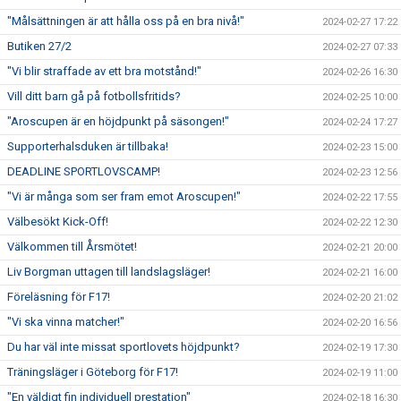
"Målsättningen är att hålla oss på en bra nivå!"
2024-02-27 17:22
Butiken 27/2
2024-02-27 07:33
"Vi blir straffade av ett bra motstånd!"
2024-02-26 16:30
Vill ditt barn gå på fotbollsfritids?
2024-02-25 10:00
"Aroscupen är en höjdpunkt på säsongen!"
2024-02-24 17:27
Supporterhalsduken är tillbaka!
2024-02-23 15:00
DEADLINE SPORTLOVSCAMP!
2024-02-23 12:56
"Vi är många som ser fram emot Aroscupen!"
2024-02-22 17:55
Välbesökt Kick-Off!
2024-02-22 12:30
Välkommen till Årsmötet!
2024-02-21 20:00
Liv Borgman uttagen till landslagsläger!
2024-02-21 16:00
Föreläsning för F17!
2024-02-20 21:02
"Vi ska vinna matcher!"
2024-02-20 16:56
Du har väl inte missat sportlovets höjdpunkt?
2024-02-19 17:30
Träningsläger i Göteborg för F17!
2024-02-19 11:00
"En väldigt fin individuell prestation"
2024-02-18 16:30