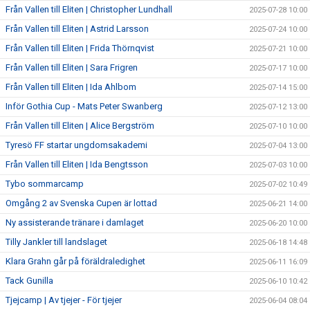
Från Vallen till Eliten | Christopher Lundhall
2025-07-28 10:00
Från Vallen till Eliten | Astrid Larsson
2025-07-24 10:00
Från Vallen till Eliten | Frida Thörnqvist
2025-07-21 10:00
Från Vallen till Eliten | Sara Frigren
2025-07-17 10:00
Från Vallen till Eliten | Ida Ahlbom
2025-07-14 15:00
Inför Gothia Cup - Mats Peter Swanberg
2025-07-12 13:00
Från Vallen till Eliten | Alice Bergström
2025-07-10 10:00
Tyresö FF startar ungdomsakademi
2025-07-04 13:00
Från Vallen till Eliten | Ida Bengtsson
2025-07-03 10:00
Tybo sommarcamp
2025-07-02 10:49
Omgång 2 av Svenska Cupen är lottad
2025-06-21 14:00
Ny assisterande tränare i damlaget
2025-06-20 10:00
Tilly Jankler till landslaget
2025-06-18 14:48
Klara Grahn går på föräldraledighet
2025-06-11 16:09
Tack Gunilla
2025-06-10 10:42
Tjejcamp | Av tjejer - För tjejer
2025-06-04 08:04