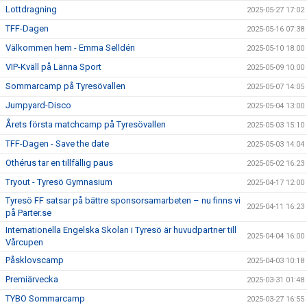
Lottdragning
2025-05-27 17:02
TFF-Dagen
2025-05-16 07:38
Välkommen hem - Emma Selldén
2025-05-10 18:00
VIP-Kväll på Länna Sport
2025-05-09 10:00
Sommarcamp på Tyresövallen
2025-05-07 14:05
Jumpyard-Disco
2025-05-04 13:00
Årets första matchcamp på Tyresövallen
2025-05-03 15:10
TFF-Dagen - Save the date
2025-05-03 14:04
Othérus tar en tillfällig paus
2025-05-02 16:23
Tryout - Tyresö Gymnasium
2025-04-17 12:00
Tyresö FF satsar på bättre sponsorsamarbeten – nu finns vi
2025-04-11 16:23
på Parter.se
Internationella Engelska Skolan i Tyresö är huvudpartner till
2025-04-04 16:00
Vårcupen
Påsklovscamp
2025-04-03 10:18
Premiärvecka
2025-03-31 01:48
TYBO Sommarcamp
2025-03-27 16:55