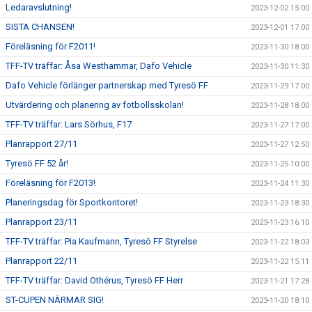
Ledaravslutning!
2023-12-02 15:00
SISTA CHANSEN!
2023-12-01 17:00
Föreläsning för F2011!
2023-11-30 18:00
TFF-TV träffar: Åsa Westhammar, Dafo Vehicle
2023-11-30 11:30
Dafo Vehicle förlänger partnerskap med Tyresö FF
2023-11-29 17:00
Utvärdering och planering av fotbollsskolan!
2023-11-28 18:00
TFF-TV träffar: Lars Sörhus, F17
2023-11-27 17:00
Planrapport 27/11
2023-11-27 12:50
Tyresö FF 52 år!
2023-11-25 10:00
Föreläsning för F2013!
2023-11-24 11:30
Planeringsdag för Sportkontoret!
2023-11-23 18:30
Planrapport 23/11
2023-11-23 16:10
TFF-TV träffar: Pia Kaufmann, Tyresö FF Styrelse
2023-11-22 18:03
Planrapport 22/11
2023-11-22 15:11
TFF-TV träffar: David Othérus, Tyresö FF Herr
2023-11-21 17:28
ST-CUPEN NÄRMAR SIG!
2023-11-20 18:10