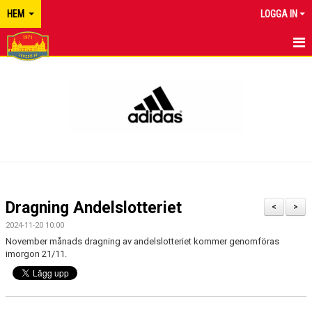
HEM
LOGGA IN
TYRESÖ FF
NYHETER
KALENDER
MATCHER
KONTAKT
Dragning Andelslotteriet
<
>
2024-11-20 10:00
November månads dragning av andelslotteriet kommer genomföras
imorgon 21/11.