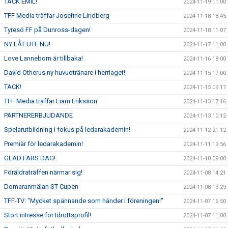
TACK EMIL!
2024-11-19 11:00
TFF Media träffar Josefine Lindberg
2024-11-18 18:45
Tyresö FF på Dunross-dagen!
2024-11-18 11:07
NY LÅT UTE NU!
2024-11-17 11:00
Love Lanneborn är tillbaka!
2024-11-16 18:00
David Otherus ny huvudtränare i herrlaget!
2024-11-15 17:00
TACK!
2024-11-15 09:17
TFF Media träffar Liam Eriksson
2024-11-13 17:16
PARTNERERBJUDANDE
2024-11-13 10:12
Spelarutbildning i fokus på ledarakademin!
2024-11-12 21:12
Premiär för ledarakademin!
2024-11-11 19:56
GLAD FARS DAG!
2024-11-10 09:00
Föräldraträffen närmar sig!
2024-11-08 14:21
Domaranmälan ST-Cupen
2024-11-08 13:29
TFF-TV: "Mycket spännande som händer i föreningen!"
2024-11-07 16:50
Stort intresse för Idrottsprofil!
2024-11-07 11:00