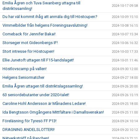
Emilia Ågren och Tuva Swanberg uttagna till
2024-10-17 09:58
distriktssamling!
Du har väl kommit ihåg att anmäla dig till Höstcupen?
2024-10-09 15:10
Vimmelbilder från helgens Föreningsavslutning!
2024-10-08 16:15
Comeback för Jennifer Bakai!
2024-10-07 15:34
Storseger mot Gideonbergs IF!
2024-10-06 16:32
Stort intresse för Höstcupen!
2024-10-03 17:33
Ellie Junetoft uttagen till F15-landslaget!
2024-10-01 11:46
Höstlovscamp på vallen!
2024-09-30 12:00
Helgens Seniormatcher
2024-09-27 18:00
Emilia Ågren uttagen till distriktslagssamling!
2024-09-26 20:00
63 seniordebutanter under 2020-talet!
2024-09-26 15:19
Caroline Hohl Andersson är Månadens Ledare!
2024-09-25 18:00
Ida Bengtsson Omgångens Mittfältare i Damallsvenskan!
2024-09-25 11:00
Föreläsning för Tyresö FF P13!
2024-09-24 10:14
DRAGNING ANDELSLOTTERI!
2024-09-20 10:12
Nätverksträff på Ranchen!
2024-09-19 21:11