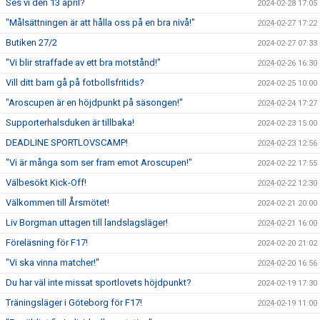
Ses vi den 13 april?
2024-02-28 17:05
"Målsättningen är att hålla oss på en bra nivå!"
2024-02-27 17:22
Butiken 27/2
2024-02-27 07:33
"Vi blir straffade av ett bra motstånd!"
2024-02-26 16:30
Vill ditt barn gå på fotbollsfritids?
2024-02-25 10:00
"Aroscupen är en höjdpunkt på säsongen!"
2024-02-24 17:27
Supporterhalsduken är tillbaka!
2024-02-23 15:00
DEADLINE SPORTLOVSCAMP!
2024-02-23 12:56
"Vi är många som ser fram emot Aroscupen!"
2024-02-22 17:55
Välbesökt Kick-Off!
2024-02-22 12:30
Välkommen till Årsmötet!
2024-02-21 20:00
Liv Borgman uttagen till landslagsläger!
2024-02-21 16:00
Föreläsning för F17!
2024-02-20 21:02
"Vi ska vinna matcher!"
2024-02-20 16:56
Du har väl inte missat sportlovets höjdpunkt?
2024-02-19 17:30
Träningsläger i Göteborg för F17!
2024-02-19 11:00