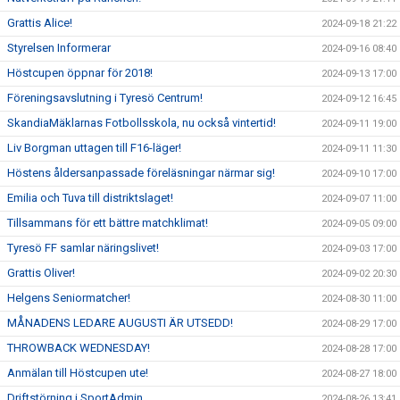
Grattis Alice!
2024-09-18 21:22
Styrelsen Informerar
2024-09-16 08:40
Höstcupen öppnar för 2018!
2024-09-13 17:00
Föreningsavslutning i Tyresö Centrum!
2024-09-12 16:45
SkandiaMäklarnas Fotbollsskola, nu också vintertid!
2024-09-11 19:00
Liv Borgman uttagen till F16-läger!
2024-09-11 11:30
Höstens åldersanpassade föreläsningar närmar sig!
2024-09-10 17:00
Emilia och Tuva till distriktslaget!
2024-09-07 11:00
Tillsammans för ett bättre matchklimat!
2024-09-05 09:00
Tyresö FF samlar näringslivet!
2024-09-03 17:00
Grattis Oliver!
2024-09-02 20:30
Helgens Seniormatcher!
2024-08-30 11:00
MÅNADENS LEDARE AUGUSTI ÄR UTSEDD!
2024-08-29 17:00
THROWBACK WEDNESDAY!
2024-08-28 17:00
Anmälan till Höstcupen ute!
2024-08-27 18:00
Driftstörning i SportAdmin
2024-08-26 13:41