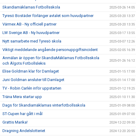
Skandiamäklarnas Fotbollsskola
2025-03-26 14:05
Tyresö Bostäder förlänger avtalet som huvudpartner
2025-03-20 13:37
Värmex AB - Ny officiell partner
2025-03-20 13:35
LW Sverige AB - Ny huvudpartner
2025-03-17 13:55
Nytt samarbete med Tyresö skola
2025-03-07 12:26
Viktigt meddelande angående personuppgiftsincident
2025-02-05 16:39
Anmälan är öppen för SkandiaMäklarnas Fotbollsskola
2025-01-26 16:12
och Älgots Fotbollslekis
Elise Goldman klar för Damlaget
2025-01-15 17:00
Juni Goldman ansluter till Damlaget
2025-01-14 17:00
TV - Robin Carlén inför uppstarten
2025-01-12 19:25
Träna Mera startar upp
2025-01-10 11:30
Dags för Skandiamäklarnas vinterfotbollsskola
2025-01-09 08:00
ST-Cupen har gått i mål
2025-01-09 07:00
Grattis Marika!
2024-12-22 09:30
Dragning Andelslotteriet
2024-12-20 20:55