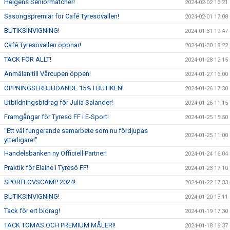
Helgens Seniormatcher!
2024-02-02 16:21
Säsongspremiär för Café Tyresövallen!
2024-02-01 17:08
BUTIKSINVIGNING!
2024-01-31 19:47
Café Tyresövallen öppnar!
2024-01-30 18:22
TACK FÖR ALLT!
2024-01-28 12:15
Anmälan till Vårcupen öppen!
2024-01-27 16:00
ÖPPNINGSERBJUDANDE 15% I BUTIKEN!
2024-01-26 17:30
Utbildningsbidrag för Julia Salander!
2024-01-26 11:15
Framgångar för Tyresö FF i E-Sport!
2024-01-25 15:50
"Ett väl fungerande samarbete som nu fördjupas
2024-01-25 11:00
ytterligare!"
Handelsbanken ny Officiell Partner!
2024-01-24 16:04
Praktik för Elaine i Tyresö FF!
2024-01-23 17:10
SPORTLOVSCAMP 2024!
2024-01-22 17:33
BUTIKSINVIGNING!
2024-01-20 13:11
Tack för ert bidrag!
2024-01-19 17:30
TACK TOMAS OCH PREMIUM MÅLERI!
2024-01-18 16:37