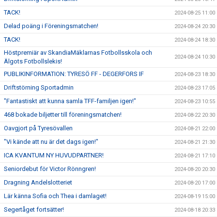
TACK!
2024-08-25 11:00
Delad poäng i Föreningsmatchen!
2024-08-24 20:30
TACK!
2024-08-24 18:30
Höstpremiär av SkandiaMäklarnas Fotbollsskola och
2024-08-24 10:30
Älgots Fotbollslekis!
PUBLIKINFORMATION: TYRESÖ FF - DEGERFORS IF
2024-08-23 18:30
Driftstörning Sportadmin
2024-08-23 17:05
"Fantastiskt att kunna samla TFF-familjen igen!"
2024-08-23 10:55
468 bokade biljetter till föreningsmatchen!
2024-08-22 20:30
Oavgjort på Tyresövallen
2024-08-21 22:00
"Vi kände att nu är det dags igen!"
2024-08-21 21:30
ICA KVANTUM NY HUVUDPARTNER!
2024-08-21 17:10
Seniordebut för Victor Rönngren!
2024-08-20 20:30
Dragning Andelslotteriet
2024-08-20 17:00
Lär känna Sofia och Thea i damlaget!
2024-08-19 15:00
Segertåget fortsätter!
2024-08-18 20:33