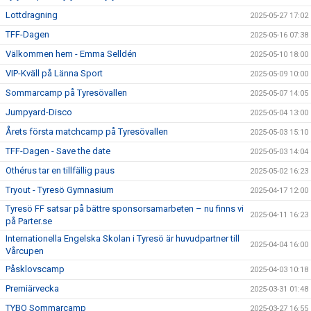
Lottdragning
2025-05-27 17:02
TFF-Dagen
2025-05-16 07:38
Välkommen hem - Emma Selldén
2025-05-10 18:00
VIP-Kväll på Länna Sport
2025-05-09 10:00
Sommarcamp på Tyresövallen
2025-05-07 14:05
Jumpyard-Disco
2025-05-04 13:00
Årets första matchcamp på Tyresövallen
2025-05-03 15:10
TFF-Dagen - Save the date
2025-05-03 14:04
Othérus tar en tillfällig paus
2025-05-02 16:23
Tryout - Tyresö Gymnasium
2025-04-17 12:00
Tyresö FF satsar på bättre sponsorsamarbeten – nu finns vi
2025-04-11 16:23
på Parter.se
Internationella Engelska Skolan i Tyresö är huvudpartner till
2025-04-04 16:00
Vårcupen
Påsklovscamp
2025-04-03 10:18
Premiärvecka
2025-03-31 01:48
TYBO Sommarcamp
2025-03-27 16:55