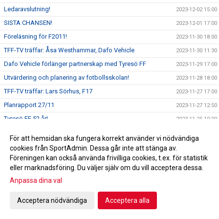
Ledaravslutning!
2023-12-02 15:00
SISTA CHANSEN!
2023-12-01 17:00
Föreläsning för F2011!
2023-11-30 18:00
TFF-TV träffar: Åsa Westhammar, Dafo Vehicle
2023-11-30 11:30
Dafo Vehicle förlänger partnerskap med Tyresö FF
2023-11-29 17:00
Utvärdering och planering av fotbollsskolan!
2023-11-28 18:00
TFF-TV träffar: Lars Sörhus, F17
2023-11-27 17:00
Planrapport 27/11
2023-11-27 12:50
Tyresö FF 52 år!
2023-11-25 10:00
Föreläsning för F2013!
2023-11-24 11:30
För att hemsidan ska fungera korrekt använder vi nödvändiga
Planeringsdag för Sportkontoret!
2023-11-23 18:30
cookies från SportAdmin. Dessa går inte att stänga av.
Föreningen kan också använda frivilliga cookies, t.ex. för statistik
Planrapport 23/11
2023-11-23 16:10
eller marknadsföring. Du väljer själv om du vill acceptera dessa.
TFF-TV träffar: Pia Kaufmann, Tyresö FF Styrelse
2023-11-22 18:03
Anpassa dina val
Planrapport 22/11
2023-11-22 15:11
Acceptera nödvändiga
Acceptera alla
TFF-TV träffar: David Othérus, Tyresö FF Herr
2023-11-21 17:28
ST-CUPEN NÄRMAR SIG!
2023-11-20 18:10