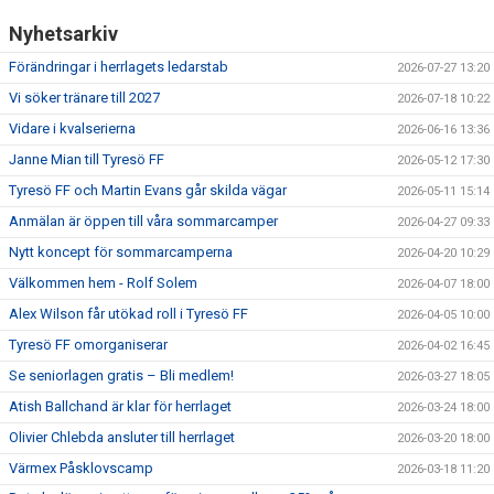
Nyhetsarkiv
Förändringar i herrlagets ledarstab
2026-07-27 13:20
Vi söker tränare till 2027
2026-07-18 10:22
Vidare i kvalserierna
2026-06-16 13:36
Janne Mian till Tyresö FF
2026-05-12 17:30
Tyresö FF och Martin Evans går skilda vägar
2026-05-11 15:14
Anmälan är öppen till våra sommarcamper
2026-04-27 09:33
Nytt koncept för sommarcamperna
2026-04-20 10:29
Välkommen hem - Rolf Solem
2026-04-07 18:00
Alex Wilson får utökad roll i Tyresö FF
2026-04-05 10:00
Tyresö FF omorganiserar
2026-04-02 16:45
Se seniorlagen gratis – Bli medlem!
2026-03-27 18:05
Atish Ballchand är klar för herrlaget
2026-03-24 18:00
Olivier Chlebda ansluter till herrlaget
2026-03-20 18:00
Värmex Påsklovscamp
2026-03-18 11:20