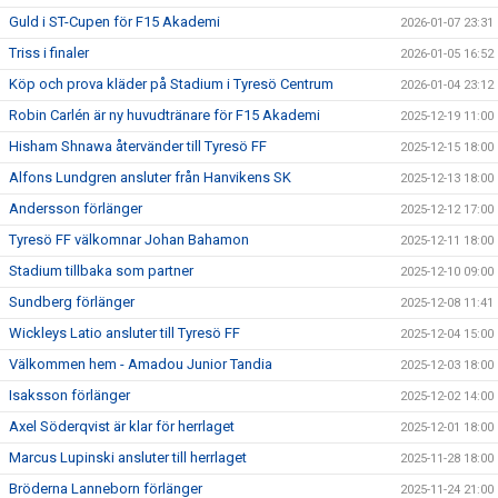
Guld i ST-Cupen för F15 Akademi
2026-01-07 23:31
Triss i finaler
2026-01-05 16:52
Köp och prova kläder på Stadium i Tyresö Centrum
2026-01-04 23:12
Robin Carlén är ny huvudtränare för F15 Akademi
2025-12-19 11:00
Hisham Shnawa återvänder till Tyresö FF
2025-12-15 18:00
Alfons Lundgren ansluter från Hanvikens SK
2025-12-13 18:00
Andersson förlänger
2025-12-12 17:00
Tyresö FF välkomnar Johan Bahamon
2025-12-11 18:00
Stadium tillbaka som partner
2025-12-10 09:00
Sundberg förlänger
2025-12-08 11:41
Wickleys Latio ansluter till Tyresö FF
2025-12-04 15:00
Välkommen hem - Amadou Junior Tandia
2025-12-03 18:00
Isaksson förlänger
2025-12-02 14:00
Axel Söderqvist är klar för herrlaget
2025-12-01 18:00
Marcus Lupinski ansluter till herrlaget
2025-11-28 18:00
Bröderna Lanneborn förlänger
2025-11-24 21:00