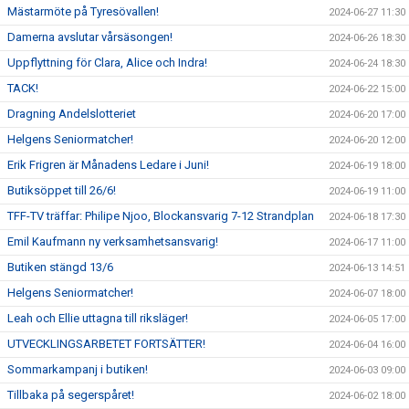
Mästarmöte på Tyresövallen!
2024-06-27 11:30
Damerna avslutar vårsäsongen!
2024-06-26 18:30
Uppflyttning för Clara, Alice och Indra!
2024-06-24 18:30
TACK!
2024-06-22 15:00
Dragning Andelslotteriet
2024-06-20 17:00
Helgens Seniormatcher!
2024-06-20 12:00
Erik Frigren är Månadens Ledare i Juni!
2024-06-19 18:00
Butiksöppet till 26/6!
2024-06-19 11:00
TFF-TV träffar: Philipe Njoo, Blockansvarig 7-12 Strandplan
2024-06-18 17:30
Emil Kaufmann ny verksamhetsansvarig!
2024-06-17 11:00
Butiken stängd 13/6
2024-06-13 14:51
Helgens Seniormatcher!
2024-06-07 18:00
Leah och Ellie uttagna till riksläger!
2024-06-05 17:00
UTVECKLINGSARBETET FORTSÄTTER!
2024-06-04 16:00
Sommarkampanj i butiken!
2024-06-03 09:00
Tillbaka på segerspåret!
2024-06-02 18:00