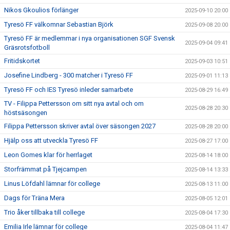
Nikos Gkoulios förlänger
2025-09-10 20:00
Tyresö FF välkomnar Sebastian Björk
2025-09-08 20:00
Tyresö FF är medlemmar i nya organisationen SGF Svensk
2025-09-04 09:41
Gräsrotsfotboll
Fritidskortet
2025-09-03 10:51
Josefine Lindberg - 300 matcher i Tyresö FF
2025-09-01 11:13
Tyresö FF och IES Tyresö inleder samarbete
2025-08-29 16:49
TV - Filippa Pettersson om sitt nya avtal och om
2025-08-28 20:30
höstsäsongen
Filippa Pettersson skriver avtal över säsongen 2027
2025-08-28 20:00
Hjälp oss att utveckla Tyresö FF
2025-08-27 17:00
Leon Gomes klar för herrlaget
2025-08-14 18:00
Storfrämmat på Tjejcampen
2025-08-14 13:33
Linus Löfdahl lämnar för college
2025-08-13 11:00
Dags för Träna Mera
2025-08-05 12:01
Trio åker tillbaka till college
2025-08-04 17:30
Emilia Irle lämnar för college
2025-08-04 11:47