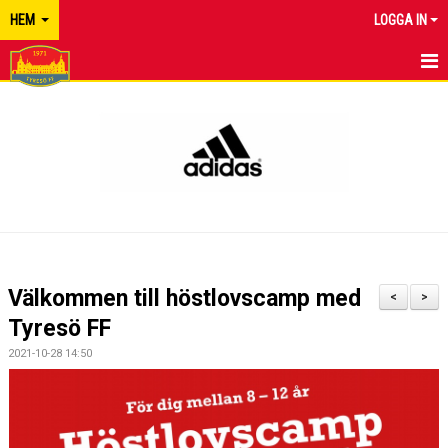
HEM
LOGGA IN
TYRESÖ FF
NYHETER
KALENDER
MATCHER
KONTAKT
Välkommen till höstlovscamp med
<
>
Tyresö FF
2021-10-28 14:50