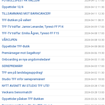
FOTBOLLSFEST PÅ VALLEN!
2024-04-12 17:00
Öppettider 12/4
2024-04-12 11:30
TILLSAMMANS MOT BARNCANCER!
2024-04-11 12:30
TFF-Butiken på vallen!
2024-04-11 08:31
TFF-TV träffar: Jamie Lenander, Tyresö FF P14
2024-04-09 17:00
TFF-TV träffar: Emilia Ågren, Tyresö FF F15
2024-04-08 17:00
VÅRCUPEN
2024-04-08 10:30
Öppettider TFF-Butik
2024-04-08 08:00
Premiärseger mot Segeltorp!
2024-04-06 19:30
Onboarding av nya ungdomsledare!
2024-04-05 11:00
SERIEPREMIÄR!
2024-04-03 17:00
TFF-are på landslagsuppdrag!
2024-04-02 11:30
Studio TFF inför seriepremiären!
2024-04-01 18:00
NYTT AVSNITT AV STUDIO TFF UTE!
2024-03-28 17:00
Veckans Seniormatch!
2024-03-28 13:00
Öppettider påsken TFF-Butiken
2024-03-26 12:28