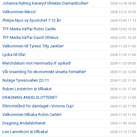
Johanna Rytting Kaneryd tilldelas Diamantbollen!
2024-12-18 18:00
Välkommen Nikos!
2024-12-15 10:55
Philipe Njoo ny Sportchef 7-12 år!
2024-12-05 17:13
TFF Media träffar Robin Carlén
2024-12-02 15:20
TFF Media träffar David Othérus
2024-12-01 10:30
Välkommen till Tyresö Tilly Jankler!
2024-11-29 17:00
Lycka till Ella!
2024-11-25 17:00
Matchdatum mot Hammarby IF spikad!
2024-11-23 09:00
Vår insamling för ekonomiskt utsatta fortsätter!
2024-11-22 12:00
Nuläge Tyresövallen 22/11
2024-11-22 11:30
Ruben Lindström är tillbaka!
2024-11-21 17:00
DRAGNING ANDELSLOTTERIET
2024-11-21 12:00
Elitmotstånd för damlaget i Victoria Cup!
2024-11-20 17:00
Välkommen tillbaka Robin Carlén!
2024-11-20 11:00
Dragning Andelslotteriet
2024-11-20 10:00
Leo Lanneborn är tillbaka!
2024-11-19 17:00