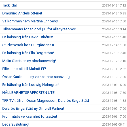
Tack Ida!
2023-12-18 17:12
Dragning Andelslotteriet
2023-12-18 15:25
Välkommen hem Martina Ehnberg!
2023-12-16 17:30
Tillsammans för en god jul, för alla tyresöbor!
2023-12-16 13:14
En hälsning från David Othérus!
2023-12-15 11:48
Studiebesök hos Djurgårdens IF
2023-12-14 11:30
En hälsning från Ella Bergström!
2023-12-13 17:40
Malin Olastuen ny blockansvarig!
2023-12-12 17:10
Ellie Junetoft till Malmö FF!
2023-12-11 12:52
Oskar Kaufmann ny verksamhetsansvarig
2023-12-10 17:00
En hälsning från Ludwig Holmgren!
2023-12-09 15:00
HÅLLBARHETSRAPPORTEN UTE!
2023-12-08 17:50
TFF-TV träffar: Oscar Magnusson, Dalarös Eviga Städ
2023-12-08 11:33
Dalarös Eviga Städ ny Officiell Partner!
2023-12-07 17:00
Profilfritids verksamhet fortsätter!
2023-12-06 17:00
Ledaravslutning!
2023-12-05 08:41