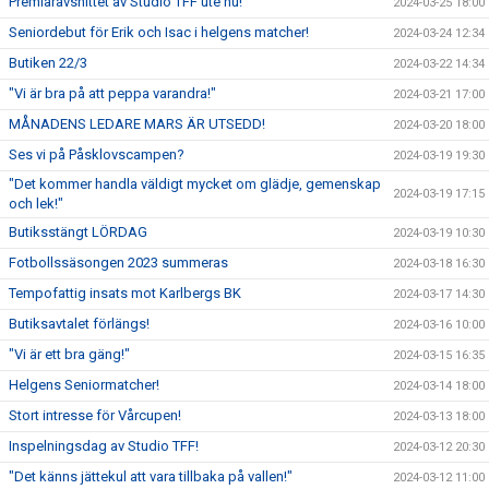
Premiäravsnittet av Studio TFF ute nu!
2024-03-25 18:00
Seniordebut för Erik och Isac i helgens matcher!
2024-03-24 12:34
Butiken 22/3
2024-03-22 14:34
"Vi är bra på att peppa varandra!"
2024-03-21 17:00
MÅNADENS LEDARE MARS ÄR UTSEDD!
2024-03-20 18:00
Ses vi på Påsklovscampen?
2024-03-19 19:30
"Det kommer handla väldigt mycket om glädje, gemenskap
2024-03-19 17:15
och lek!"
Butiksstängt LÖRDAG
2024-03-19 10:30
Fotbollssäsongen 2023 summeras
2024-03-18 16:30
Tempofattig insats mot Karlbergs BK
2024-03-17 14:30
Butiksavtalet förlängs!
2024-03-16 10:00
"Vi är ett bra gäng!"
2024-03-15 16:35
Helgens Seniormatcher!
2024-03-14 18:00
Stort intresse för Vårcupen!
2024-03-13 18:00
Inspelningsdag av Studio TFF!
2024-03-12 20:30
"Det känns jättekul att vara tillbaka på vallen!"
2024-03-12 11:00