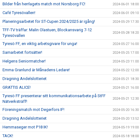
Bilder från herrlagets match mot Norsborg FC!
2024-06-01 18:00
Café Tyresövallen!
2024-06-01 09:10
Planeringsarbetet för ST-Cupen 2024/2025 är igång!
2024-05-29 17:30
TFF-TV träffar: Malin Olastuen, Blockansvarig 7-12
2024-05-28 18:20
Tyresövallen
Tyresö FF, en viktig arbetsgivare för unga!
2024-05-27 16:00
Samarbetet fortsätter!
2024-05-25 17:00
Helgens Seniormatcher!
2024-05-23 11:00
Emma Granlund är Månadens Ledare!
2024-05-22 12:00
Dragning Andelslotteriet
2024-05-21 18:30
GRATTIS ALICE!
2024-05-21 16:00
Tyresö FF presenterar sitt kommunikationsarbete på StFF
2024-05-21 12:30
Nätverksträff!
Föreningsmatch mot Degerfors IF!
2024-05-20 16:30
Dragning Andelslotteriet
2024-05-20 13:52
Hemmaseger mot P18 IK!
2024-05-19 19:00
TACK!
2024-05-18 18:00