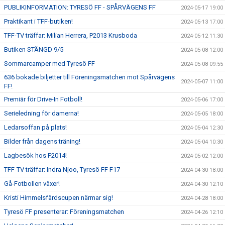
PUBLIKINFORMATION: TYRESÖ FF - SPÅRVÄGENS FF
2024-05-17 19:00
Praktikant i TFF-butiken!
2024-05-13 17:00
TFF-TV träffar: Milian Herrera, P2013 Krusboda
2024-05-12 11:30
Butiken STÄNGD 9/5
2024-05-08 12:00
Sommarcamper med Tyresö FF
2024-05-08 09:55
636 bokade biljetter till Föreningsmatchen mot Spårvägens
2024-05-07 11:00
FF!
Premiär för Drive-In Fotboll!
2024-05-06 17:00
Serieledning för damerna!
2024-05-05 18:00
Ledarsoffan på plats!
2024-05-04 12:30
Bilder från dagens träning!
2024-05-04 10:30
Lagbesök hos F2014!
2024-05-02 12:00
TFF-TV träffar: Indra Njoo, Tyresö FF F17
2024-04-30 18:00
Gå-Fotbollen växer!
2024-04-30 12:10
Kristi Himmelsfärdscupen närmar sig!
2024-04-28 18:00
Tyresö FF presenterar: Föreningsmatchen
2024-04-26 12:10