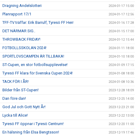
Dragning Andelslotteri
2024-01-17 15:00
Planrapport 17/1
2024-01-17 12:56
TFF-TV träffar: Erik Barrulf, Tyresö FF Herr
2024-01-16 17:28
DET NÄRMAR SIG..
2024-01-15 17:00
THROWBACK FRIDAY!
2024-01-12 15:44
FOTBOLLSSKOLAN 2024!
2024-01-11 18:00
SPORTLOVSCAMPEN ÄR TILLBAKA!
2024-01-10 18:00
ST-Cupen, en stor fotbollsupplevelse!
2024-01-09 17:15
Tyresö FF klara för Svenska Cupen 2024!
2024-01-08 18:00
TACK FÖR I ÅR!
2024-01-08 10:36
Bilder från ST-Cupen!
2023-12-28 18:09
Dan före dan!
2023-12-25 14:00
God Jul och Gott Nytt År!
2023-12-23 21:00
Lycka till Alice!
2023-12-22 13:00
Tyresö FF öppnar i Tyresö Centrum!
2023-12-20 11:00
En hälsning från Elsa Bengtsson!
2023-12-19 17:46