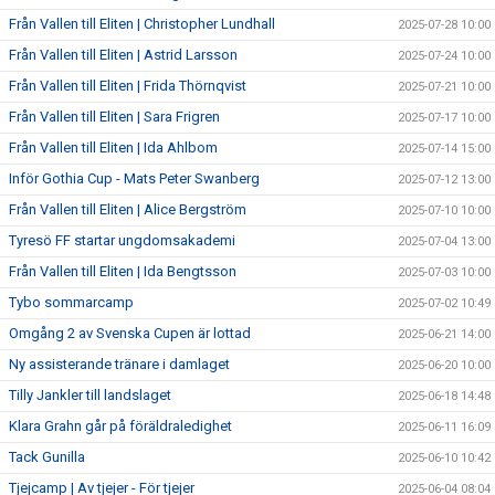
Från Vallen till Eliten | Christopher Lundhall
2025-07-28 10:00
Från Vallen till Eliten | Astrid Larsson
2025-07-24 10:00
Från Vallen till Eliten | Frida Thörnqvist
2025-07-21 10:00
Från Vallen till Eliten | Sara Frigren
2025-07-17 10:00
Från Vallen till Eliten | Ida Ahlbom
2025-07-14 15:00
Inför Gothia Cup - Mats Peter Swanberg
2025-07-12 13:00
Från Vallen till Eliten | Alice Bergström
2025-07-10 10:00
Tyresö FF startar ungdomsakademi
2025-07-04 13:00
Från Vallen till Eliten | Ida Bengtsson
2025-07-03 10:00
Tybo sommarcamp
2025-07-02 10:49
Omgång 2 av Svenska Cupen är lottad
2025-06-21 14:00
Ny assisterande tränare i damlaget
2025-06-20 10:00
Tilly Jankler till landslaget
2025-06-18 14:48
Klara Grahn går på föräldraledighet
2025-06-11 16:09
Tack Gunilla
2025-06-10 10:42
Tjejcamp | Av tjejer - För tjejer
2025-06-04 08:04