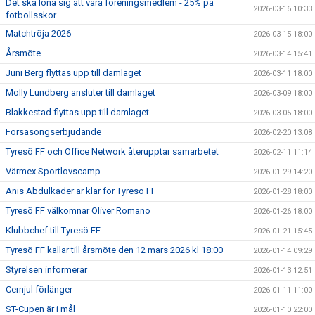
Det ska löna sig att vara föreningsmedlem - 25% på
2026-03-16 10:33
fotbollsskor
Matchtröja 2026
2026-03-15 18:00
Årsmöte
2026-03-14 15:41
Juni Berg flyttas upp till damlaget
2026-03-11 18:00
Molly Lundberg ansluter till damlaget
2026-03-09 18:00
Blakkestad flyttas upp till damlaget
2026-03-05 18:00
Försäsongserbjudande
2026-02-20 13:08
Tyresö FF och Office Network återupptar samarbetet
2026-02-11 11:14
Värmex Sportlovscamp
2026-01-29 14:20
Anis Abdulkader är klar för Tyresö FF
2026-01-28 18:00
Tyresö FF välkomnar Oliver Romano
2026-01-26 18:00
Klubbchef till Tyresö FF
2026-01-21 15:45
Tyresö FF kallar till årsmöte den 12 mars 2026 kl 18:00
2026-01-14 09:29
Styrelsen informerar
2026-01-13 12:51
Cernjul förlänger
2026-01-11 11:00
ST-Cupen är i mål
2026-01-10 22:00