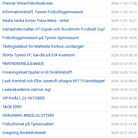
Premiär Vinterfotbollsskolan
2024-11-05 11:00
Informationsträff, Tyresö Fotbollsgymnasium
2024-11-02 13:17
Nästa vecka börjar Träna Mera - vinter
2024-11-01 16:27
Samarbete mellan ST-Cupen och Stockholm Football Cup!
2024-11-01 10:00
Fotbollsgymnasium på Tyresö Gymnasium!
2024-10-30 18:00
Tävlingsdebut för Mathilde Sörhus-Jordanger!
2024-10-30 13:15
Stötta Tyresö FF, handla på ICA Kvantum!
2024-10-29 08:24
PARTNERERBJUDANDE
2024-10-27 09:15
Föreningslivet bjuder in till föräldraträff!
2024-10-25 15:54
Leah Kembel och Ellie Junetoft uttagna till F15-landslaget!
2024-10-25 08:45
Ledarakademin närmar sig!
2024-10-24 16:59
VIP-KVÄLL 23 OKTOBER
2024-10-23 20:30
TACK ERIK!
2024-10-23 18:30
DRAGNING ANDELSLOTTERI!
2024-10-22 16:40
Fotbollsfest på Tyresövallen!
2024-10-21 11:00
Dragning Andelslotteriet
2024-10-21 09:37