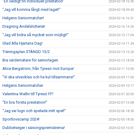
"En väldigt fin individuell prestation"
2024-02-18 16:30
"Jag vill komma långt med laget!"
2024-02-18 09:40
Helgens Seniormatcher!
2024-02-16 16:31
Dragning Andelslotteriet
2024-02-16 14:20
"Jag vill bidra så mycket som möjligt!"
2024-02-15 17:04
Glad Alla Hjärtans Dag!
2024-02-14 11:34
Träningsplan STÄNGD 13/2
2024-02-13 15:20
Bra värdemätare för seniorlagen
2024-02-12 18:00
Alice Bergström, från Tyresö mot Europa!
2024-02-11 10:00
"Vi ska utvecklas och ha kul tillsammans!"
2024-02-09 17:00
Helgens Seniormatcher
2024-02-09 10:17
Valentina Wallin till Tyresö FF!
2024-02-07 20:00
"En bra första prestation!"
2024-02-07 15:08
"Jag var lugn och spelade mitt spel!"
2024-02-06 18:30
Sportlovscamp 2024!
2024-02-05 18:56
Dubbelseger i säsongspremiärerna!
2024-02-03 16:01