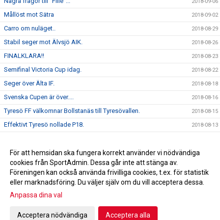
Några frågor till "Fille"...
2018-09-06
Mållöst mot Sätra
2018-09-02
Carro om nuläget..
2018-08-29
Stabil seger mot Älvsjö AIK.
2018-08-26
FINALKLARA!!
2018-08-23
Semifinal Victoria Cup idag.
2018-08-22
Seger över Älta IF.
2018-08-18
Svenska Cupen är över....
2018-08-16
Tyresö FF välkomnar Bollstanäs till Tyresövallen.
2018-08-15
Effektivt Tyresö nollade P18.
2018-08-13
Seger över DFK Värmbol.
2018-08-06
Seger mot AIK.
För att hemsidan ska fungera korrekt använder vi nödvändiga
2018-02-03
cookies från SportAdmin. Dessa går inte att stänga av.
Ida " Bengan " Bengtsson är klar för 2020 !
2010-12-11
Föreningen kan också använda frivilliga cookies, t.ex. för statistik
eller marknadsföring. Du väljer själv om du vill acceptera dessa.
Anpassa dina val
Cookie-inställningar
Gå till Webbversion
Acceptera nödvändiga
Acceptera alla