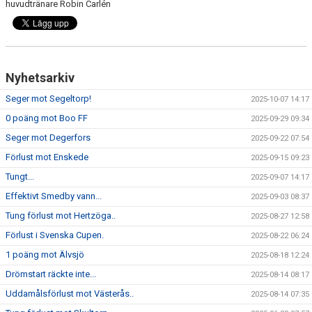
huvudtränare Robin Carlén
Nyhetsarkiv
Seger mot Segeltorp!
2025-10-07 14:17
0 poäng mot Boo FF
2025-09-29 09:34
Seger mot Degerfors
2025-09-22 07:54
Förlust mot Enskede
2025-09-15 09:23
Tungt...
2025-09-07 14:17
Effektivt Smedby vann...
2025-09-03 08:37
Tung förlust mot Hertzöga..
2025-08-27 12:58
Förlust i Svenska Cupen.
2025-08-22 06:24
1 poäng mot Älvsjö
2025-08-18 12:24
Drömstart räckte inte...
2025-08-14 08:17
Uddamålsförlust mot Västerås..
2025-08-14 07:35