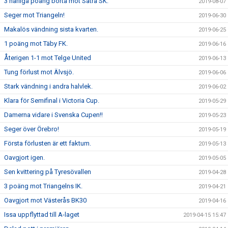
3 härliga poäng borta mot Sätra SK.
2019-08-07
Seger mot Triangeln!
2019-06-30
Makalös vändning sista kvarten.
2019-06-25
1 poäng mot Täby FK.
2019-06-16
Återigen 1-1 mot Telge United
2019-06-13
Tung förlust mot Älvsjö.
2019-06-06
Stark vändning i andra halvlek.
2019-06-02
Klara för Semifinal i Victoria Cup.
2019-05-29
Damerna vidare i Svenska Cupen!!
2019-05-23
Seger över Örebro!
2019-05-19
Första förlusten är ett faktum.
2019-05-13
Oavgjort igen.
2019-05-05
Sen kvittering på Tyresövallen
2019-04-28
3 poäng mot Triangelns IK.
2019-04-21
Oavgjort mot Västerås BK30
2019-04-16
Issa uppflyttad till A-laget
2019-04-15 15:47