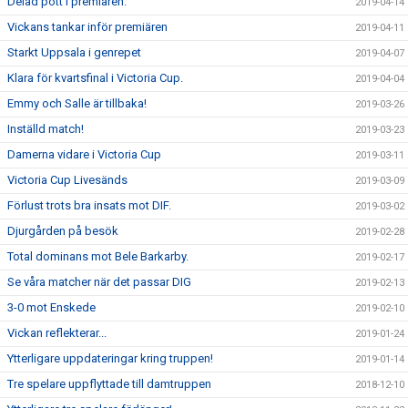
Delad pott i premiären.
2019-04-14
Vickans tankar inför premiären
2019-04-11
Starkt Uppsala i genrepet
2019-04-07
Klara för kvartsfinal i Victoria Cup.
2019-04-04
Emmy och Salle är tillbaka!
2019-03-26
Inställd match!
2019-03-23
Damerna vidare i Victoria Cup
2019-03-11
Victoria Cup Livesänds
2019-03-09
Förlust trots bra insats mot DIF.
2019-03-02
Djurgården på besök
2019-02-28
Total dominans mot Bele Barkarby.
2019-02-17
Se våra matcher när det passar DIG
2019-02-13
3-0 mot Enskede
2019-02-10
Vickan reflekterar...
2019-01-24
Ytterligare uppdateringar kring truppen!
2019-01-14
Tre spelare uppflyttade till damtruppen
2018-12-10