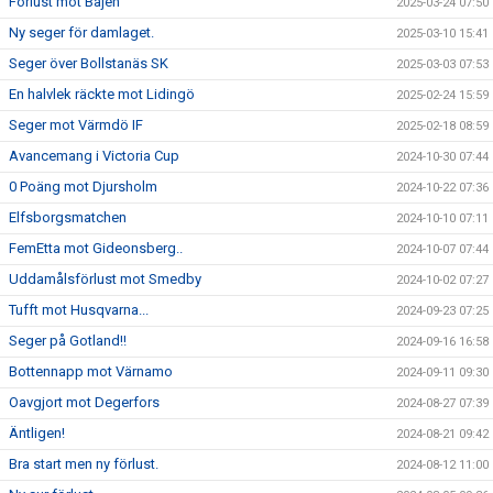
Förlust mot Bajen
2025-03-24 07:50
Ny seger för damlaget.
2025-03-10 15:41
Seger över Bollstanäs SK
2025-03-03 07:53
En halvlek räckte mot Lidingö
2025-02-24 15:59
Seger mot Värmdö IF
2025-02-18 08:59
Avancemang i Victoria Cup
2024-10-30 07:44
0 Poäng mot Djursholm
2024-10-22 07:36
Elfsborgsmatchen
2024-10-10 07:11
FemEtta mot Gideonsberg..
2024-10-07 07:44
Uddamålsförlust mot Smedby
2024-10-02 07:27
Tufft mot Husqvarna...
2024-09-23 07:25
Seger på Gotland!!
2024-09-16 16:58
Bottennapp mot Värnamo
2024-09-11 09:30
Oavgjort mot Degerfors
2024-08-27 07:39
Äntligen!
2024-08-21 09:42
Bra start men ny förlust.
2024-08-12 11:00