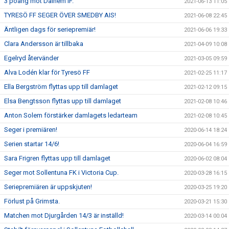
3 poäng mot Dalhem IF.
2021-06-13 11:05
TYRESÖ FF SEGER ÖVER SMEDBY AIS!
2021-06-08 22:45
Äntligen dags för seriepremiär!
2021-06-06 19:33
Clara Andersson är tillbaka
2021-04-09 10:08
Egelryd återvänder
2021-03-05 09:59
Alva Lodén klar för Tyresö FF
2021-02-25 11:17
Ella Bergström flyttas upp till damlaget
2021-02-12 09:15
Elsa Bengtsson flyttas upp till damlaget
2021-02-08 10:46
Anton Solem förstärker damlagets ledarteam
2021-02-08 10:45
Seger i premiären!
2020-06-14 18:24
Serien startar 14/6!
2020-06-04 16:59
Sara Frigren flyttas upp till damlaget
2020-06-02 08:04
Seger mot Sollentuna FK i Victoria Cup.
2020-03-28 16:15
Seriepremiären är uppskjuten!
2020-03-25 19:20
Förlust på Grimsta.
2020-03-21 15:30
Matchen mot Djurgården 14/3 är inställd!
2020-03-14 00:04