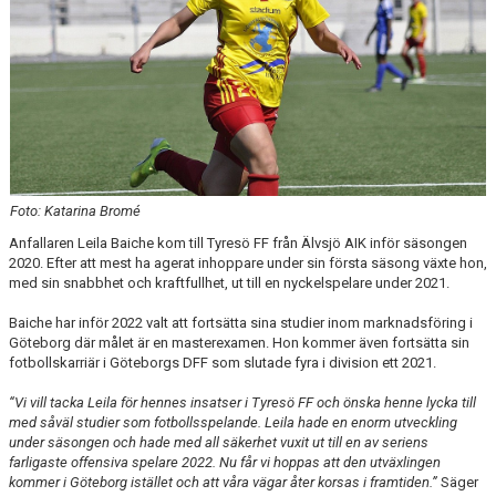
Foto: Katarina Bromé
Anfallaren Leila Baiche kom till Tyresö FF från Älvsjö AIK inför säsongen
2020. Efter att mest ha agerat inhoppare under sin första säsong växte hon,
med sin snabbhet och kraftfullhet, ut till en nyckelspelare under 2021.
Baiche har inför 2022 valt att fortsätta sina studier inom marknadsföring i
Göteborg där målet är en masterexamen. Hon kommer även fortsätta sin
fotbollskarriär i Göteborgs DFF som slutade fyra i division ett 2021.
“Vi vill tacka Leila för hennes insatser i Tyresö FF och önska henne lycka till
med såväl studier som fotbollsspelande. Leila hade en enorm utveckling
under säsongen och hade med all säkerhet vuxit ut till en av seriens
farligaste offensiva spelare 2022. Nu får vi hoppas att den utväxlingen
kommer i Göteborg istället och att våra vägar åter korsas i framtiden.”
Säger