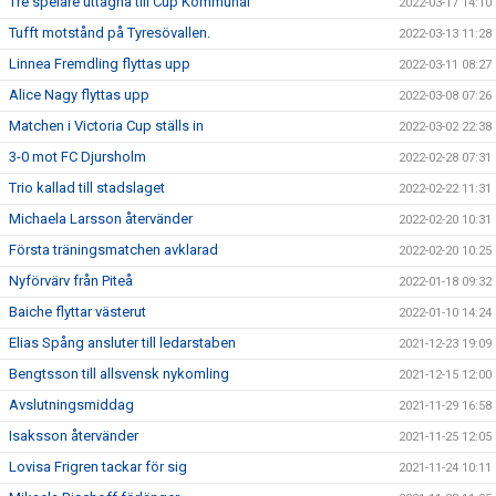
Tre spelare uttagna till Cup Kommunal
2022-03-17 14:10
Tufft motstånd på Tyresövallen.
2022-03-13 11:28
Linnea Fremdling flyttas upp
2022-03-11 08:27
Alice Nagy flyttas upp
2022-03-08 07:26
Matchen i Victoria Cup ställs in
2022-03-02 22:38
3-0 mot FC Djursholm
2022-02-28 07:31
Trio kallad till stadslaget
2022-02-22 11:31
Michaela Larsson återvänder
2022-02-20 10:31
Första träningsmatchen avklarad
2022-02-20 10:25
Nyförvärv från Piteå
2022-01-18 09:32
Baiche flyttar västerut
2022-01-10 14:24
Elias Spång ansluter till ledarstaben
2021-12-23 19:09
Bengtsson till allsvensk nykomling
2021-12-15 12:00
Avslutningsmiddag
2021-11-29 16:58
Isaksson återvänder
2021-11-25 12:05
Lovisa Frigren tackar för sig
2021-11-24 10:11