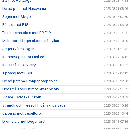
2-2 mot Hertzöga
2023-08-28 14:53
Delad pott mot Husqvarna.
2023-08-21 08:26
Seger mot Älvsjö!
2023-08-15 07:30
Förlust mot P18...
2023-08-07 03:28
Träningsmatchen mot BP F19
2023-07-30 14:22
Malmborg lägger skorna på hyllan
2023-07-02 10:30
Seger i vårepilogen
2023-07-01 21:25
Kämpaseger mot Enskede.
2023-06-22 14:12
Klassmål mot Kenty!
2023-06-19 07:02
1 poäng mot BK30.
2023-06-12 07:12
Delad pott på Grönpepparparken!
2023-06-05 22:00
Uddamålsförlust mot Smedby AIS.
2023-05-29 14:51
Vidare i Svenska Cupen
2023-05-29 13:53
Strandh och Tyresö FF går skilda vägar
2023-05-26 10:18
0 poäng mot Segeltorp!
2023-05-22 13:44
Drömstart mot Degerfors!
2023-05-15 07:16