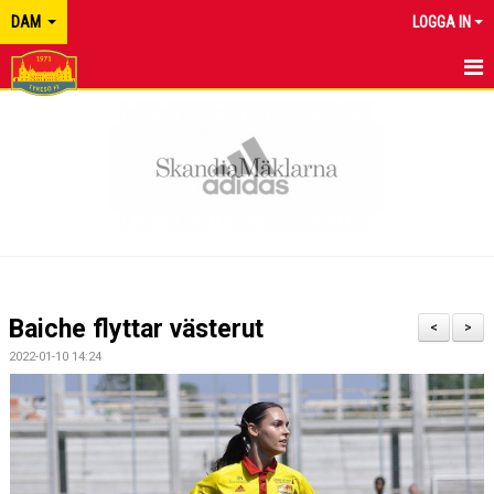
DAM
LOGGA IN
HEM
NYHETER
KALENDER
MATCHER
TRUPPEN
Baiche flyttar västerut
<
>
BILDGALLERI
2022-01-10 14:24
DOKUMENT
KONTAKT