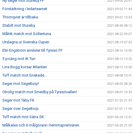
Ny seger mot Stureby FF
2021-09-05 20:41
Förstärkning i ledarteamet
2021-09-02 11:44
Thörnqvist är tillbaka
2021-09-01 13:54
Stabilt mot Stureby.
2021-08-30 08:12
Målrik match mot Sollentuna.
2021-08-22 09:07
Utslagna ur Svenska Cupen.
2021-08-19 07:42
Elin Engström ansluter till Tyresö FF
2021-08-16 10:00
3 poäng mot IK Tun
2021-08-15 13:25
Lina Bogg korsar Atlanten
2021-08-15 10:00
Tuff match mot Enskede...
2021-08-08 10:31
Seger mot Segeltorp!
2021-08-05 08:20
Otrolig match mot Smedby på Tyresövallen!
2021-08-01 10:33
Seger mot Täby FK
2021-07-25 21:37
Seger över Segeltorp.
2021-07-01 11:59
Tuff match mot Sätra SK.
2021-06-24 12:41
Målkalas och 6 målgörare i hemmapremiären.
2021-06-20 21:50