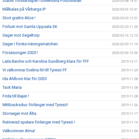
Stabilt försvarsspel i Sollentuna Fotbollshall
2020-03-08 14:37
Målkalas på Vårbergs IP
2020-03-05 10:41
Stort grattis Alice !
2020-03-03 12:31
Förlust mot Gamla Uppsala SK
2020-02-23 11:20
Seger mot Segeltorp
2020-02-16 12:10
Seger i första träningsmatchen.
2020-02-09 11:19
Försäsongen 2020 !
2020-02-04 10:36
Leila Baiche och Karolina Sundberg klara för TFF
2019-12-11
Vi välkomnar Evelina Ihl till Tyresö FF
2019-11-29
Ida Ahlbom klar för 2020
2019-11-28
Tack Maria
2019-11-28
Frida till Bajen !
2019-11-28
Mittbacksduo förlänger med Tyresö!
2019-11-26
Storseger mot Älta.
2019-11-17
Rutinerad spelare förlänger med Tyresö !
2019-11-14
Välkommen Alma!
2019-11-04