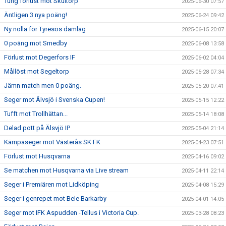
Tung förlust mot Skultorp
2025-06-30 07:57
Äntligen 3 nya poäng!
2025-06-24 09:42
Ny nolla för Tyresös damlag
2025-06-15 20:07
0 poäng mot Smedby
2025-06-08 13:58
Förlust mot Degerfors IF
2025-06-02 04:04
Mållöst mot Segeltorp
2025-05-28 07:34
Jämn match men 0 poäng.
2025-05-20 07:41
Seger mot Älvsjö i Svenska Cupen!
2025-05-15 12:22
Tufft mot Trollhättan...
2025-05-14 18:08
Delad pott på Älsvjö IP
2025-05-04 21:14
Kämpaseger mot Västerås SK FK
2025-04-23 07:51
Förlust mot Husqvarna
2025-04-16 09:02
Se matchen mot Husqvarna via Live stream
2025-04-11 22:14
Seger i Premiären mot Lidköping
2025-04-08 15:29
Seger i genrepet mot Bele Barkarby
2025-04-01 14:05
Seger mot IFK Aspudden -Tellus i Victoria Cup.
2025-03-28 08:23