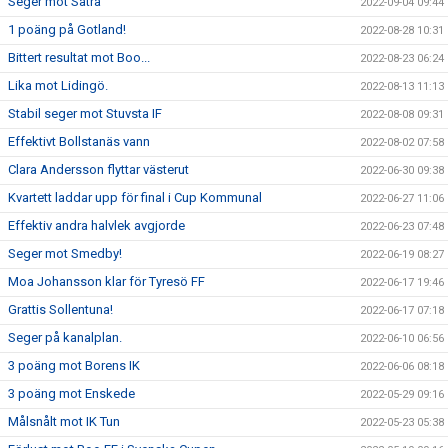
Seger mot Sätra
2022-09-04 09:44
1 poäng på Gotland!
2022-08-28 10:31
Bittert resultat mot Boo...
2022-08-23 06:24
Lika mot Lidingö.
2022-08-13 11:13
Stabil seger mot Stuvsta IF
2022-08-08 09:31
Effektivt Bollstanäs vann
2022-08-02 07:58
Clara Andersson flyttar västerut
2022-06-30 09:38
Kvartett laddar upp för final i Cup Kommunal
2022-06-27 11:06
Effektiv andra halvlek avgjorde
2022-06-23 07:48
Seger mot Smedby!
2022-06-19 08:27
Moa Johansson klar för Tyresö FF
2022-06-17 19:46
Grattis Sollentuna!
2022-06-17 07:18
Seger på kanalplan.
2022-06-10 06:56
3 poäng mot Borens IK
2022-06-06 08:18
3 poäng mot Enskede
2022-05-29 09:16
Målsnålt mot IK Tun
2022-05-23 05:38