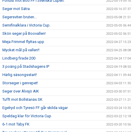
Förlust mot Boo FF i Svenska Cupen.
2022-05-19 09:16
Seger mot Sätra
2022-05-16 07:37
Segersviten bruten...
2022-05-08 21:51
Semifinalklara i Victoria Cup.
2022-05-05 06:44
Skön seger på Boovallen!
2022-05-02 06:51
Meja Frimmel flyttas upp
2022-04-27 15:23
Mycket mål på vallen!!
2022-04-25 08:08
Lindberg firade 200
2022-04-24 17:04
3 poäng på Stadshagens IP
2022-04-19 08:50
Härlig säsongsstart!
2022-04-11 09:44
Storseger i genrepet!
2022-04-03 11:35
Seger över Älvsjö AIK
2022-03-30 07:51
Tufft mot Bollstanäs SK
2022-03-27 11:21
Egelryd och Tyresö FF går skilda vägar
2022-03-24 10:35
Speldag klar för Victoria Cup
2022-03-22 12:18
6-1 mot Täby FK
2022-03-20 10:56