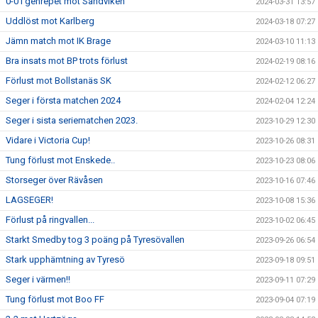
0-0 i genrepet mot Sandviken
2024-03-31 13:57
Uddlöst mot Karlberg
2024-03-18 07:27
Jämn match mot IK Brage
2024-03-10 11:13
Bra insats mot BP trots förlust
2024-02-19 08:16
Förlust mot Bollstanäs SK
2024-02-12 06:27
Seger i första matchen 2024
2024-02-04 12:24
Seger i sista seriematchen 2023.
2023-10-29 12:30
Vidare i Victoria Cup!
2023-10-26 08:31
Tung förlust mot Enskede..
2023-10-23 08:06
Storseger över Rävåsen
2023-10-16 07:46
LAGSEGER!
2023-10-08 15:36
Förlust på ringvallen...
2023-10-02 06:45
Starkt Smedby tog 3 poäng på Tyresövallen
2023-09-26 06:54
Stark upphämtning av Tyresö
2023-09-18 09:51
Seger i värmen!!
2023-09-11 07:29
Tung förlust mot Boo FF
2023-09-04 07:19