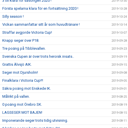
3 till klara för säsongen 2020 !
2019-10-30
Första spelarna klara för en fortsättning 2020 !
2019-10-28
Silly season !
2019-10-24
Vickan sammanfattar sitt år som huvudtränare !
2019-10-14
Straffar avgjorde Victoria Cup!
2019-10-07
Knapp seger över P18.
2019-09-28
Tre poäng på Tibblevallen.
2019-09-23
Svenska Cupen är över trots heroisk insats..
2019-09-19
Grattis Älvsjö AIK.
2019-09-15
Seger mot Djursholm!
2019-09-08
Finalklara i Victoria Cup!!!
2019-09-05
Säkra poäng mot Enskede IK.
2019-09-01
Målrikt på vallen.
2019-08-25
0 poäng mot Örebro SK.
2019-08-19
LAGSEGER MOT BAJEN!
2019-08-15
Imponerande seger trots tidig utvisning.
2019-08-11