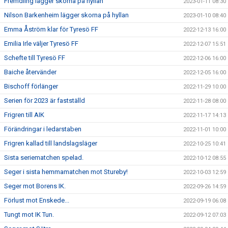
Fremdling lägger skorna på hyllan
2023-01-11 08:30
Nilson Barkenheim lägger skorna på hyllan
2023-01-10 08:40
Emma Åström klar för Tyresö FF
2022-12-13 16:00
Emilia Irle väljer Tyresö FF
2022-12-07 15:51
Schefte till Tyresö FF
2022-12-06 16:00
Baiche återvänder
2022-12-05 16:00
Bischoff förlänger
2022-11-29 10:00
Serien för 2023 är fastställd
2022-11-28 08:00
Frigren till AIK
2022-11-17 14:13
Förändringar i ledarstaben
2022-11-01 10:00
Frigren kallad till landslagsläger
2022-10-25 10:41
Sista seriematchen spelad.
2022-10-12 08:55
Seger i sista hemmamatchen mot Stureby!
2022-10-03 12:59
Seger mot Borens IK.
2022-09-26 14:59
Förlust mot Enskede...
2022-09-19 06:08
Tungt mot IK Tun.
2022-09-12 07:03