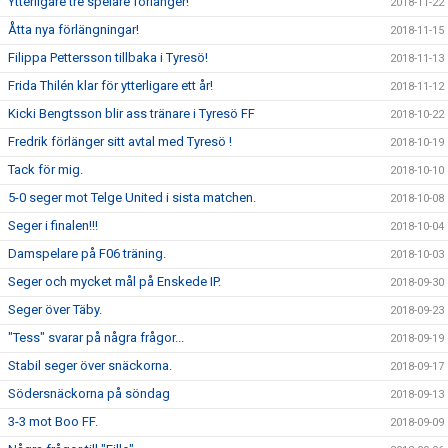
Ytterligare tre spelare förlänger!
2018-11-22
Åtta nya förlängningar!
2018-11-15
Filippa Pettersson tillbaka i Tyresö!
2018-11-13
Frida Thilén klar för ytterligare ett år!
2018-11-12
Kicki Bengtsson blir ass tränare i Tyresö FF
2018-10-22
Fredrik förlänger sitt avtal med Tyresö !
2018-10-19
Tack för mig.
2018-10-10
5-0 seger mot Telge United i sista matchen.
2018-10-08
Seger i finalen!!!
2018-10-04
Damspelare på F06 träning.
2018-10-03
Seger och mycket mål på Enskede IP.
2018-09-30
Seger över Täby.
2018-09-23
"Tess" svarar på några frågor...
2018-09-19
Stabil seger över snäckorna.
2018-09-17
Södersnäckorna på söndag
2018-09-13
3-3 mot Boo FF.
2018-09-09