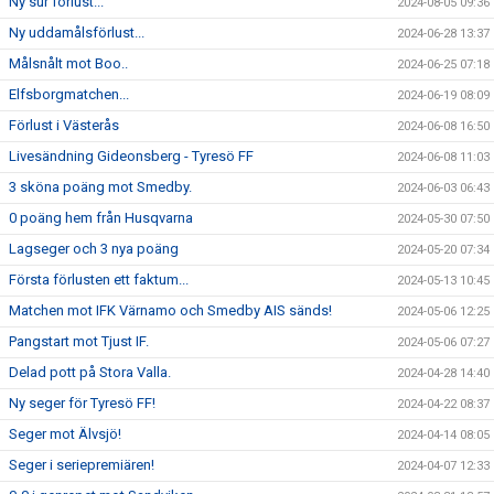
Ny sur förlust...
2024-08-05 09:36
Ny uddamålsförlust...
2024-06-28 13:37
Målsnålt mot Boo..
2024-06-25 07:18
Elfsborgmatchen...
2024-06-19 08:09
Förlust i Västerås
2024-06-08 16:50
Livesändning Gideonsberg - Tyresö FF
2024-06-08 11:03
3 sköna poäng mot Smedby.
2024-06-03 06:43
0 poäng hem från Husqvarna
2024-05-30 07:50
Lagseger och 3 nya poäng
2024-05-20 07:34
Första förlusten ett faktum...
2024-05-13 10:45
Matchen mot IFK Värnamo och Smedby AIS sänds!
2024-05-06 12:25
Pangstart mot Tjust IF.
2024-05-06 07:27
Delad pott på Stora Valla.
2024-04-28 14:40
Ny seger för Tyresö FF!
2024-04-22 08:37
Seger mot Älvsjö!
2024-04-14 08:05
Seger i seriepremiären!
2024-04-07 12:33