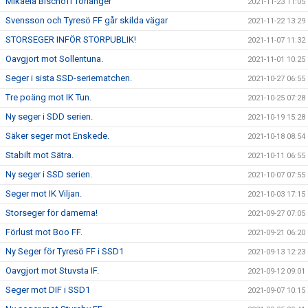
Mikaela Bischoff förlänger
2021-11-23 11:05
Svensson och Tyresö FF går skilda vägar
2021-11-22 13:29
STORSEGER INFÖR STORPUBLIK!
2021-11-07 11:32
Oavgjort mot Sollentuna.
2021-11-01 10:25
Seger i sista SSD-seriematchen.
2021-10-27 06:55
Tre poäng mot IK Tun.
2021-10-25 07:28
Ny seger i SDD serien.
2021-10-19 15:28
Säker seger mot Enskede.
2021-10-18 08:54
Stabilt mot Sätra.
2021-10-11 06:55
Ny seger i SSD serien.
2021-10-07 07:55
Seger mot IK Viljan.
2021-10-03 17:15
Storseger för damerna!
2021-09-27 07:05
Förlust mot Boo FF.
2021-09-21 06:20
Ny Seger för Tyresö FF i SSD1
2021-09-13 12:23
Oavgjort mot Stuvsta IF.
2021-09-12 09:01
Seger mot DIF i SSD1
2021-09-07 10:15