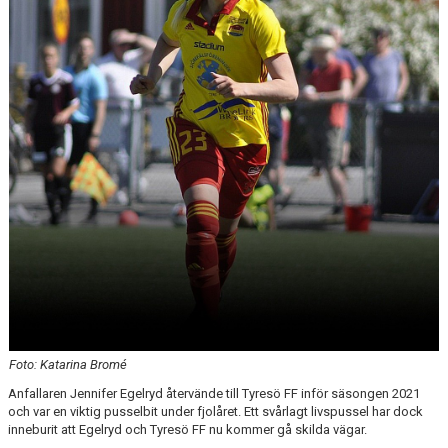
Foto: Katarina Bromé
Anfallaren Jennifer Egelryd återvände till Tyresö FF inför säsongen 2021
och var en viktig pusselbit under fjolåret. Ett svårlagt livspussel har dock
inneburit att Egelryd och Tyresö FF nu kommer gå skilda vägar.