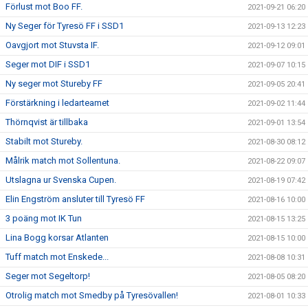
Förlust mot Boo FF.
2021-09-21 06:20
Ny Seger för Tyresö FF i SSD1
2021-09-13 12:23
Oavgjort mot Stuvsta IF.
2021-09-12 09:01
Seger mot DIF i SSD1
2021-09-07 10:15
Ny seger mot Stureby FF
2021-09-05 20:41
Förstärkning i ledarteamet
2021-09-02 11:44
Thörnqvist är tillbaka
2021-09-01 13:54
Stabilt mot Stureby.
2021-08-30 08:12
Målrik match mot Sollentuna.
2021-08-22 09:07
Utslagna ur Svenska Cupen.
2021-08-19 07:42
Elin Engström ansluter till Tyresö FF
2021-08-16 10:00
3 poäng mot IK Tun
2021-08-15 13:25
Lina Bogg korsar Atlanten
2021-08-15 10:00
Tuff match mot Enskede...
2021-08-08 10:31
Seger mot Segeltorp!
2021-08-05 08:20
Otrolig match mot Smedby på Tyresövallen!
2021-08-01 10:33