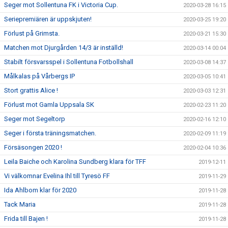
Seger mot Sollentuna FK i Victoria Cup.
2020-03-28 16:15
Seriepremiären är uppskjuten!
2020-03-25 19:20
Förlust på Grimsta.
2020-03-21 15:30
Matchen mot Djurgården 14/3 är inställd!
2020-03-14 00:04
Stabilt försvarsspel i Sollentuna Fotbollshall
2020-03-08 14:37
Målkalas på Vårbergs IP
2020-03-05 10:41
Stort grattis Alice !
2020-03-03 12:31
Förlust mot Gamla Uppsala SK
2020-02-23 11:20
Seger mot Segeltorp
2020-02-16 12:10
Seger i första träningsmatchen.
2020-02-09 11:19
Försäsongen 2020 !
2020-02-04 10:36
Leila Baiche och Karolina Sundberg klara för TFF
2019-12-11
Vi välkomnar Evelina Ihl till Tyresö FF
2019-11-29
Ida Ahlbom klar för 2020
2019-11-28
Tack Maria
2019-11-28
Frida till Bajen !
2019-11-28