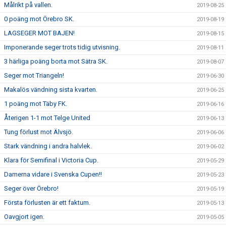
Målrikt på vallen.
2019-08-25
0 poäng mot Örebro SK.
2019-08-19
LAGSEGER MOT BAJEN!
2019-08-15
Imponerande seger trots tidig utvisning.
2019-08-11
3 härliga poäng borta mot Sätra SK.
2019-08-07
Seger mot Triangeln!
2019-06-30
Makalös vändning sista kvarten.
2019-06-25
1 poäng mot Täby FK.
2019-06-16
Återigen 1-1 mot Telge United
2019-06-13
Tung förlust mot Älvsjö.
2019-06-06
Stark vändning i andra halvlek.
2019-06-02
Klara för Semifinal i Victoria Cup.
2019-05-29
Damerna vidare i Svenska Cupen!!
2019-05-23
Seger över Örebro!
2019-05-19
Första förlusten är ett faktum.
2019-05-13
Oavgjort igen.
2019-05-05