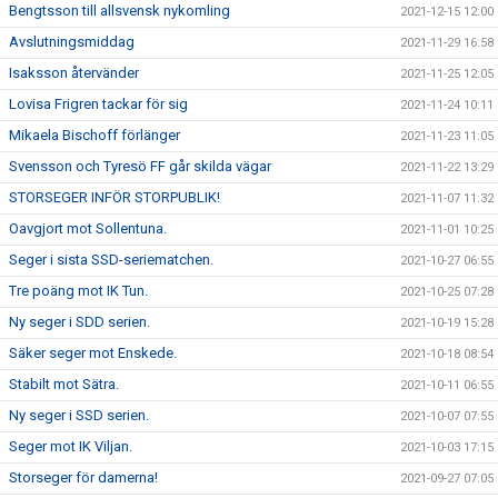
Bengtsson till allsvensk nykomling
2021-12-15 12:00
Avslutningsmiddag
2021-11-29 16:58
Isaksson återvänder
2021-11-25 12:05
Lovisa Frigren tackar för sig
2021-11-24 10:11
Mikaela Bischoff förlänger
2021-11-23 11:05
Svensson och Tyresö FF går skilda vägar
2021-11-22 13:29
STORSEGER INFÖR STORPUBLIK!
2021-11-07 11:32
Oavgjort mot Sollentuna.
2021-11-01 10:25
Seger i sista SSD-seriematchen.
2021-10-27 06:55
Tre poäng mot IK Tun.
2021-10-25 07:28
Ny seger i SDD serien.
2021-10-19 15:28
Säker seger mot Enskede.
2021-10-18 08:54
Stabilt mot Sätra.
2021-10-11 06:55
Ny seger i SSD serien.
2021-10-07 07:55
Seger mot IK Viljan.
2021-10-03 17:15
Storseger för damerna!
2021-09-27 07:05