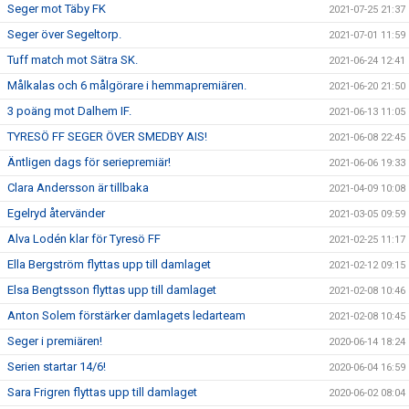
Seger mot Täby FK
2021-07-25 21:37
Seger över Segeltorp.
2021-07-01 11:59
Tuff match mot Sätra SK.
2021-06-24 12:41
Målkalas och 6 målgörare i hemmapremiären.
2021-06-20 21:50
3 poäng mot Dalhem IF.
2021-06-13 11:05
TYRESÖ FF SEGER ÖVER SMEDBY AIS!
2021-06-08 22:45
Äntligen dags för seriepremiär!
2021-06-06 19:33
Clara Andersson är tillbaka
2021-04-09 10:08
Egelryd återvänder
2021-03-05 09:59
Alva Lodén klar för Tyresö FF
2021-02-25 11:17
Ella Bergström flyttas upp till damlaget
2021-02-12 09:15
Elsa Bengtsson flyttas upp till damlaget
2021-02-08 10:46
Anton Solem förstärker damlagets ledarteam
2021-02-08 10:45
Seger i premiären!
2020-06-14 18:24
Serien startar 14/6!
2020-06-04 16:59
Sara Frigren flyttas upp till damlaget
2020-06-02 08:04