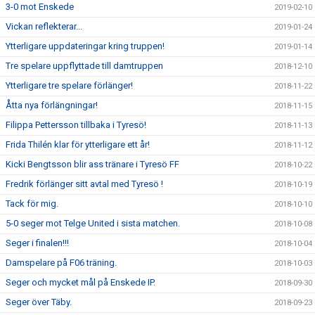
3-0 mot Enskede
2019-02-10
Vickan reflekterar...
2019-01-24
Ytterligare uppdateringar kring truppen!
2019-01-14
Tre spelare uppflyttade till damtruppen
2018-12-10
Ytterligare tre spelare förlänger!
2018-11-22
Åtta nya förlängningar!
2018-11-15
Filippa Pettersson tillbaka i Tyresö!
2018-11-13
Frida Thilén klar för ytterligare ett år!
2018-11-12
Kicki Bengtsson blir ass tränare i Tyresö FF
2018-10-22
Fredrik förlänger sitt avtal med Tyresö !
2018-10-19
Tack för mig.
2018-10-10
5-0 seger mot Telge United i sista matchen.
2018-10-08
Seger i finalen!!!
2018-10-04
Damspelare på F06 träning.
2018-10-03
Seger och mycket mål på Enskede IP.
2018-09-30
Seger över Täby.
2018-09-23