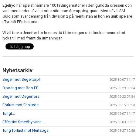
Egelryd har spelat närmare 100 tävlingsmatcher i den gulröda dressen och
varit med under såväl storhetstid som återuppbyggnad. Med såväl SM-
Guld som avancemang från division 2 på meritlistan är hon en unik spelare
i Tyresö FFs historia.
Vi vill tacka Jennifer för hennes tid i föreningen och önskar henne stort
lycka till med framtida utmaningar.
Nyhetsarkiv
Seger mot Segeltorp!
2025-10-07 14:17
0 poäng mot Boo FF
2025-09-29 09:34
Seger mot Degerfors
2025-09-22 07:54
Förlust mot Enskede
2025-09-15 09:23
Tungt...
2025-09-07 14:17
Effektivt Smedby vann...
2025-09-03 08:37
Tung förlust mot Hertzöga..
2025-08-27 12:58