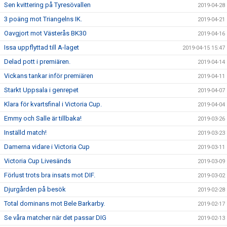
Sen kvittering på Tyresövallen
2019-04-28
3 poäng mot Triangelns IK.
2019-04-21
Oavgjort mot Västerås BK30
2019-04-16
Issa uppflyttad till A-laget
2019-04-15 15:47
Delad pott i premiären.
2019-04-14
Vickans tankar inför premiären
2019-04-11
Starkt Uppsala i genrepet
2019-04-07
Klara för kvartsfinal i Victoria Cup.
2019-04-04
Emmy och Salle är tillbaka!
2019-03-26
Inställd match!
2019-03-23
Damerna vidare i Victoria Cup
2019-03-11
Victoria Cup Livesänds
2019-03-09
Förlust trots bra insats mot DIF.
2019-03-02
Djurgården på besök
2019-02-28
Total dominans mot Bele Barkarby.
2019-02-17
Se våra matcher när det passar DIG
2019-02-13