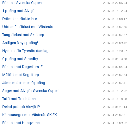
Förlust i Svenska Cupen.
2025-08-22 06:24
1 poäng mot Älvsjö
2025-08-18 12:24
Drömstart räckte inte...
2025-08-14 08:17
Uddamålsförlust mot Västerås..
2025-08-14 07:35
Tung förlust mot Skultorp
2025-06-30 07:57
Äntligen 3 nya poäng!
2025-06-24 09:42
Ny nolla för Tyresös damlag
2025-06-15 20:07
0 poäng mot Smedby
2025-06-08 13:58
Förlust mot Degerfors IF
2025-06-02 04:04
Mållöst mot Segeltorp
2025-05-28 07:34
Jämn match men 0 poäng.
2025-05-20 07:41
Seger mot Älvsjö i Svenska Cupen!
2025-05-15 12:22
Tufft mot Trollhättan...
2025-05-14 18:08
Delad pott på Älsvjö IP
2025-05-04 21:14
Kämpaseger mot Västerås SK FK
2025-04-23 07:51
Förlust mot Husqvarna
2025-04-16 09:02