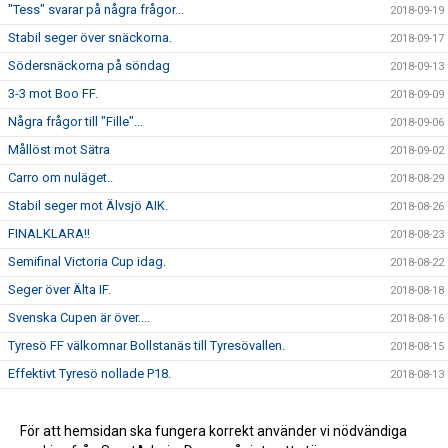
"Tess" svarar på några frågor...
2018-09-19
Stabil seger över snäckorna.
2018-09-17
Södersnäckorna på söndag
2018-09-13
3-3 mot Boo FF.
2018-09-09
Några frågor till "Fille"...
2018-09-06
Mållöst mot Sätra
2018-09-02
Carro om nuläget..
2018-08-29
Stabil seger mot Älvsjö AIK.
2018-08-26
FINALKLARA!!
2018-08-23
Semifinal Victoria Cup idag.
2018-08-22
Seger över Älta IF.
2018-08-18
Svenska Cupen är över....
2018-08-16
Tyresö FF välkomnar Bollstanäs till Tyresövallen.
2018-08-15
Effektivt Tyresö nollade P18.
2018-08-13
Seger över DFK Värmbol.
2018-08-06
Seger mot AIK.
För att hemsidan ska fungera korrekt använder vi nödvändiga
2018-02-03