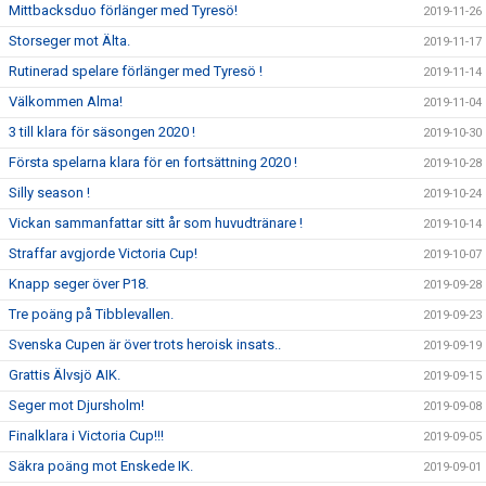
Mittbacksduo förlänger med Tyresö!
2019-11-26
Storseger mot Älta.
2019-11-17
Rutinerad spelare förlänger med Tyresö !
2019-11-14
Välkommen Alma!
2019-11-04
3 till klara för säsongen 2020 !
2019-10-30
Första spelarna klara för en fortsättning 2020 !
2019-10-28
Silly season !
2019-10-24
Vickan sammanfattar sitt år som huvudtränare !
2019-10-14
Straffar avgjorde Victoria Cup!
2019-10-07
Knapp seger över P18.
2019-09-28
Tre poäng på Tibblevallen.
2019-09-23
Svenska Cupen är över trots heroisk insats..
2019-09-19
Grattis Älvsjö AIK.
2019-09-15
Seger mot Djursholm!
2019-09-08
Finalklara i Victoria Cup!!!
2019-09-05
Säkra poäng mot Enskede IK.
2019-09-01