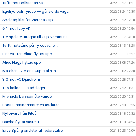
Tufft mot Bollstanäs SK
2022-03-27 11:21
Egelryd och Tyresö FF går skilda vägar
2022-03-24 10:35
Speldag klar för Victoria Cup
2022-03-22 12:18
6-1 mot Täby FK
2022-03-20 10:56
Tre spelare uttagna till Cup Kommunal
2022-03-17 14:10
Tufft motstånd på Tyresövallen.
2022-03-13 11:28
Linnea Fremdling flyttas upp
2022-03-11 08:27
Alice Nagy flyttas upp
2022-03-08 07:26
Matchen i Victoria Cup ställs in
2022-03-02 22:38
3-0 mot FC Djursholm
2022-02-28 07:31
Trio kallad till stadslaget
2022-02-22 11:31
Michaela Larsson återvänder
2022-02-20 10:31
Första träningsmatchen avklarad
2022-02-20 10:25
Nyförvärv från Piteå
2022-01-18 09:32
Baiche flyttar västerut
2022-01-10 14:24
Elias Spång ansluter till ledarstaben
2021-12-23 19:09