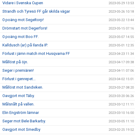
Vidare i Svenska Cupen
2023-05-29 13:53
Strandh och Tyresö FF går skilda vägar
2023-05-26 10:18
0 poäng mot Segeltorp!
2023-05-22 13:44
Drömstart mot Degerfors!
2023-05-15 07:16
0 poäng mot Boo FF.
2023-05-07 14:55
Kalldusch (ar) på Ilanda IP.
2023-05-01 12:35
Förlust i jämn match mot Husqvarna FF
2023-04-23 11:34
Mållöst på öjn.
2023-04-17 09:38
Seger i premiären!
2023-04-11 07:06
Förlust i genrepet...
2023-04-02 15:01
Mållöst mot Sandviken.
2023-03-27 08:20
Oavgjort mot Täby.
2023-03-20 06:26
Målsnålt på vallen.
2023-03-12 11:11
Elin Engström lämnar
2023-03-10 16:00
Seger mot Bele Barkarby.
2023-03-05 11:10
Oavgjort mot Smedby
2023-02-25 19:52