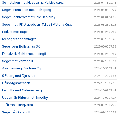
Se matchen mot Husqvarna via Live stream
2025-04-11 22:14
Seger i Premiären mot Lidköping
2025-04-08 15:29
Seger i genrepet mot Bele Barkarby
2025-04-01 14:05
Seger mot IFK Aspudden -Tellus i Victoria Cup.
2025-03-28 08:23
Förlust mot Bajen
2025-03-24 07:50
Ny seger för damlaget.
2025-03-10 15:41
Seger över Bollstanäs SK
2025-03-03 07:53
En halvlek räckte mot Lidingö
2025-02-24 15:59
Seger mot Värmdö IF
2025-02-18 08:59
Avancemang i Victoria Cup
2024-10-30 07:44
0 Poäng mot Djursholm
2024-10-22 07:36
Elfsborgsmatchen
2024-10-10 07:11
FemEtta mot Gideonsberg..
2024-10-07 07:44
Uddamålsförlust mot Smedby
2024-10-02 07:27
Tufft mot Husqvarna...
2024-09-23 07:25
Seger på Gotland!!
2024-09-16 16:58