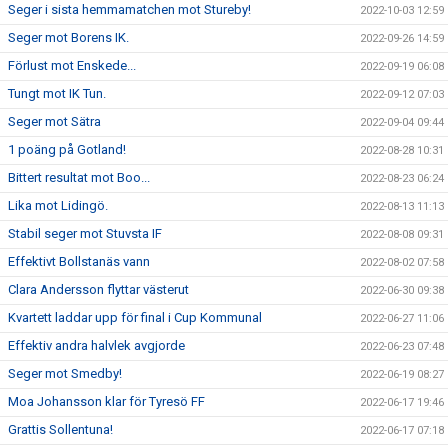
Seger i sista hemmamatchen mot Stureby!
2022-10-03 12:59
Seger mot Borens IK.
2022-09-26 14:59
Förlust mot Enskede...
2022-09-19 06:08
Tungt mot IK Tun.
2022-09-12 07:03
Seger mot Sätra
2022-09-04 09:44
1 poäng på Gotland!
2022-08-28 10:31
Bittert resultat mot Boo...
2022-08-23 06:24
Lika mot Lidingö.
2022-08-13 11:13
Stabil seger mot Stuvsta IF
2022-08-08 09:31
Effektivt Bollstanäs vann
2022-08-02 07:58
Clara Andersson flyttar västerut
2022-06-30 09:38
Kvartett laddar upp för final i Cup Kommunal
2022-06-27 11:06
Effektiv andra halvlek avgjorde
2022-06-23 07:48
Seger mot Smedby!
2022-06-19 08:27
Moa Johansson klar för Tyresö FF
2022-06-17 19:46
Grattis Sollentuna!
2022-06-17 07:18