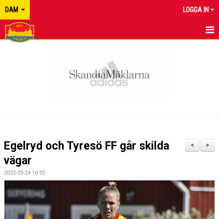
DAM
LOGGA IN
HEM
NYHETER
KALENDER
MATCHER
TRUPPEN
Egelryd och Tyresö FF går skilda
<
>
BILDGALLERI
vägar
2022-03-24 10:35
DOKUMENT
KONTAKT