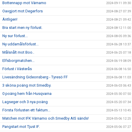
Bottennapp mot Värnamo
2024-09-11 09:30
Oavgjort mot Degerfors
2024-08-27 07:39
Äntligen!
2024-08-21 09:42
Bra start men ny förlust.
2024-08-12 11:00
Ny sur förlust...
2024-08-05 09:36
Ny uddamålsförlust...
2024-06-28 13:37
Målsnålt mot Boo..
2024-06-25 07:18
Elfsborgmatchen...
2024-06-19 08:09
Förlust i Västerås
2024-06-08 16:50
Livesändning Gideonsberg - Tyresö FF
2024-06-08 11:03
3 sköna poäng mot Smedby.
2024-06-03 06:43
0 poäng hem från Husqvarna
2024-05-30 07:50
Lagseger och 3 nya poäng
2024-05-20 07:34
Första förlusten ett faktum...
2024-05-13 10:45
Matchen mot IFK Värnamo och Smedby AIS sänds!
2024-05-06 12:25
Pangstart mot Tjust IF.
2024-05-06 07:27