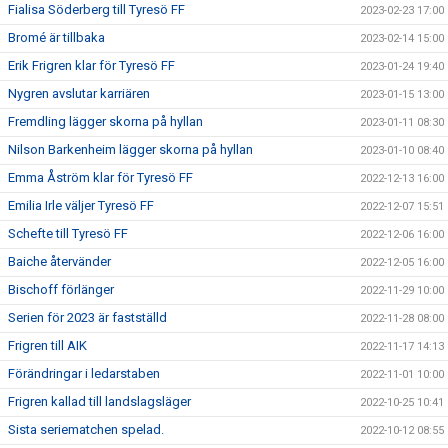
Fialisa Söderberg till Tyresö FF
2023-02-23 17:00
Bromé är tillbaka
2023-02-14 15:00
Erik Frigren klar för Tyresö FF
2023-01-24 19:40
Nygren avslutar karriären
2023-01-15 13:00
Fremdling lägger skorna på hyllan
2023-01-11 08:30
Nilson Barkenheim lägger skorna på hyllan
2023-01-10 08:40
Emma Åström klar för Tyresö FF
2022-12-13 16:00
Emilia Irle väljer Tyresö FF
2022-12-07 15:51
Schefte till Tyresö FF
2022-12-06 16:00
Baiche återvänder
2022-12-05 16:00
Bischoff förlänger
2022-11-29 10:00
Serien för 2023 är fastställd
2022-11-28 08:00
Frigren till AIK
2022-11-17 14:13
Förändringar i ledarstaben
2022-11-01 10:00
Frigren kallad till landslagsläger
2022-10-25 10:41
Sista seriematchen spelad.
2022-10-12 08:55