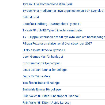
Tyresö FF välkomnar Sebastian Björk
Tyresö FF är medlemmar i nya organisationen SGF Svensk Gr
Fritidskortet
Josefine Lindberg - 300 matcher i Tyresö FF
Tyresö FF och IES Tyresö inleder samarbete
TV - Filippa Pettersson om sitt nya avtal och om höstsäsong
Filippa Pettersson skriver avtal över säsongen 2027
Hjälp oss att utveckla Tyresö FF
Leon Gomes klar för herrlaget
Storfrämmat på Tjejcampen
Linus Löfdahl lämnar för college
Dags för Träna Mera
Trio åker tillbaka till college
Emilia Irle lämnar för college
Från Vallen till Eliten | Christopher Lundhall
Från Vallen till Eliten | Astrid Larsson