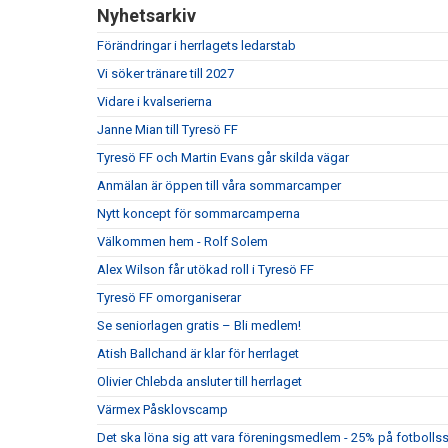
Nyhetsarkiv
Förändringar i herrlagets ledarstab
Vi söker tränare till 2027
Vidare i kvalserierna
Janne Mian till Tyresö FF
Tyresö FF och Martin Evans går skilda vägar
Anmälan är öppen till våra sommarcamper
Nytt koncept för sommarcamperna
Välkommen hem - Rolf Solem
Alex Wilson får utökad roll i Tyresö FF
Tyresö FF omorganiserar
Se seniorlagen gratis – Bli medlem!
Atish Ballchand är klar för herrlaget
Olivier Chlebda ansluter till herrlaget
Värmex Påsklovscamp
Det ska löna sig att vara föreningsmedlem - 25% på fotbolls