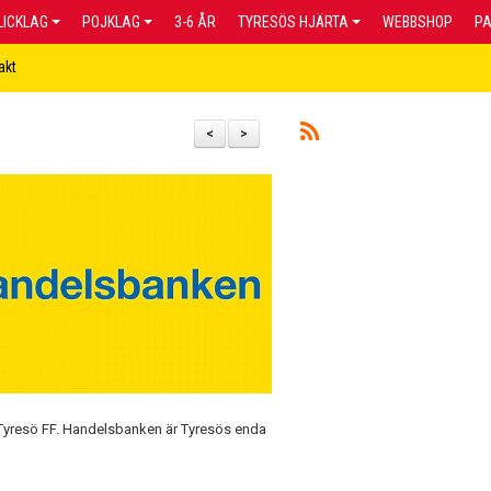
LICKLAG
POJKLAG
3-6 ÅR
TYRESÖS HJÄRTA
WEBBSHOP
P
akt
<
>
l Tyresö FF. Handelsbanken är Tyresös enda