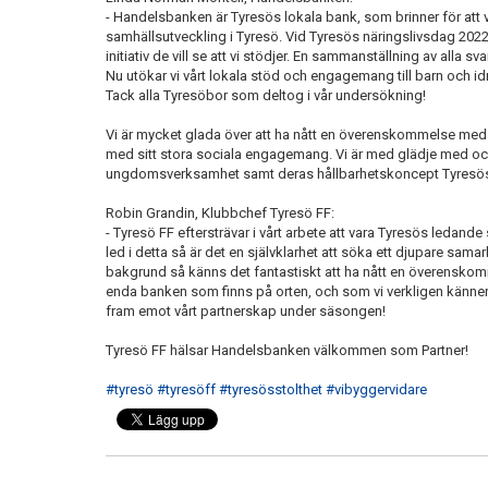
- Handelsbanken är Tyresös lokala bank, som brinner för att v
samhällsutveckling i Tyresö. Vid Tyresös näringslivsdag 2022
initiativ de vill se att vi stödjer. En sammanställning av alla
Nu utökar vi vårt lokala stöd och engagemang till barn och 
Tack alla Tyresöbor som deltog i vår undersökning!
Vi är mycket glada över att ha nått en överenskommelse med 
med sitt stora sociala engagemang. Vi är med glädje med oc
ungdomsverksamhet samt deras hållbarhetskoncept Tyresö
Robin Grandin, Klubbchef Tyresö FF:
- Tyresö FF eftersträvar i vårt arbete att vara Tyresös ledand
led i detta så är det en självklarhet att söka ett djupare sa
bakgrund så känns det fantastiskt att ha nått en överens
enda banken som finns på orten, och som vi verkligen känner b
fram emot vårt partnerskap under säsongen!
Tyresö FF hälsar Handelsbanken välkommen som Partner!
#tyresö
#tyresöff
#tyresösstolthet
#vibyggervidare