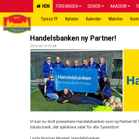
HEM
FÖRENINGEN
SENIOR
AKADEMI
F
Tyresö FF
Nyheter
Kalender
Matcher
Kont
Handelsbanken ny Partner!
2023-03-19 10:48
Vi kan nu stolt presentera Handelsbanken som ny Partner til
lokala bank, det självklara valet för alla Tyresöbor!
Linda Norman Monteil, Handelsbanken: