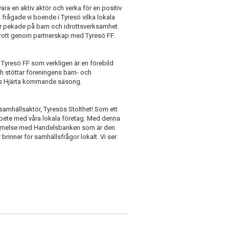
ara en aktiv aktör och verka för en positiv
 frågade vi boende i Tyresö vilka lokala
 svar pekade på barn och idrottsverksamhet.
idrott genom partnerskap med Tyresö FF.
Tyresö FF som verkligen är en förebild
h stöttar föreningens barn- och
s Hjärta kommande säsong.
e samhällsaktör, Tyresös Stolthet! Som ett
marbete med våra lokala företag. Med denna
kommelse med Handelsbanken som är den
rinner för samhällsfrågor lokalt. Vi ser