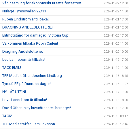
Vår insamling för ekonomiskt utsatta fortsätter!
2024-11-22 12:00
Nuläge Tyresövallen 22/11
2024-11-22 11:30
Ruben Lindström är tillbaka!
2024-11-21 17:00
DRAGNING ANDELSLOTTERIET
2024-11-21 12:00
Elitmotstånd för damlaget i Victoria Cup!
2024-11-20 17:00
Välkommen tillbaka Robin Carlén!
2024-11-20 11:00
Dragning Andelslotteriet
2024-11-20 10:00
Leo Lanneborn är tillbaka!
2024-11-19 17:00
TACK EMIL!
2024-11-19 11:00
TFF Media träffar Josefine Lindberg
2024-11-18 18:45
Tyresö FF på Dunross-dagen!
2024-11-18 11:07
NY LÅT UTE NU!
2024-11-17 11:00
Love Lanneborn är tillbaka!
2024-11-16 18:00
David Otherus ny huvudtränare i herrlaget!
2024-11-15 17:00
TACK!
2024-11-15 09:17
TFF Media träffar Liam Eriksson
2024-11-13 17:16