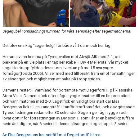
Segerjubel i omklädningsrummen för våra seniorlag efter segermatcherna!
Det blev en riktig "seger-helg" för både vårt dam- och herrlag.
Herrarna vann hemma på Tyresövallen mot Älvsjö AIK med 2-1, och
parkerar på en 5:e plats i en tajt serietabell i Div 4 Mellersta. Vår mycket
unga Herrtrupp fylldes dessutom i veckan på med 5 nya yngre
förmågor(födda 2006). Vi ser med med tillförsikt fram emot fortsättningen
av säsongen och möjligheten att haka på i toppstriden.
Damerna reste till Värmland för bortamöte mot Degerfors IF på klassiska
Stora Valla. Damerna fick efter några tyngre insatser till en fin prestation
och vann matchen med 2-0. Laget fick en väldigt bra start där Elsa
Bengtsson fick till en kanonträff utanför straffområdet, och gav gästande
Tyresö ledningen redan efter 30 sekunder. Segern ger råg i ryggen och
lovar gott inför fortsättningen av Division 1, som i år är en betydligt tuffare
serie än tidigare, när 6 serier till denna säsongen slogs ihop till 3 serier.
Se Elsa Bengtssons kanonträff mot Degerfors IF här>>