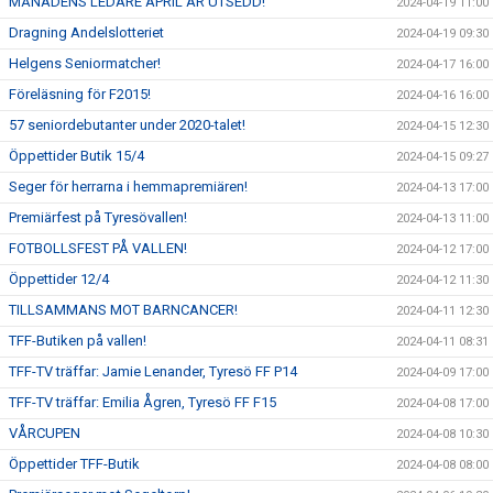
MÅNADENS LEDARE APRIL ÄR UTSEDD!
2024-04-19 11:00
Dragning Andelslotteriet
2024-04-19 09:30
Helgens Seniormatcher!
2024-04-17 16:00
Föreläsning för F2015!
2024-04-16 16:00
57 seniordebutanter under 2020-talet!
2024-04-15 12:30
Öppettider Butik 15/4
2024-04-15 09:27
Seger för herrarna i hemmapremiären!
2024-04-13 17:00
Premiärfest på Tyresövallen!
2024-04-13 11:00
FOTBOLLSFEST PÅ VALLEN!
2024-04-12 17:00
Öppettider 12/4
2024-04-12 11:30
TILLSAMMANS MOT BARNCANCER!
2024-04-11 12:30
TFF-Butiken på vallen!
2024-04-11 08:31
TFF-TV träffar: Jamie Lenander, Tyresö FF P14
2024-04-09 17:00
TFF-TV träffar: Emilia Ågren, Tyresö FF F15
2024-04-08 17:00
VÅRCUPEN
2024-04-08 10:30
Öppettider TFF-Butik
2024-04-08 08:00