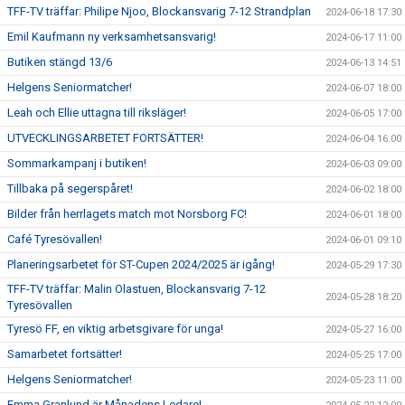
TFF-TV träffar: Philipe Njoo, Blockansvarig 7-12 Strandplan
2024-06-18 17:30
Emil Kaufmann ny verksamhetsansvarig!
2024-06-17 11:00
Butiken stängd 13/6
2024-06-13 14:51
Helgens Seniormatcher!
2024-06-07 18:00
Leah och Ellie uttagna till riksläger!
2024-06-05 17:00
UTVECKLINGSARBETET FORTSÄTTER!
2024-06-04 16:00
Sommarkampanj i butiken!
2024-06-03 09:00
Tillbaka på segerspåret!
2024-06-02 18:00
Bilder från herrlagets match mot Norsborg FC!
2024-06-01 18:00
Café Tyresövallen!
2024-06-01 09:10
Planeringsarbetet för ST-Cupen 2024/2025 är igång!
2024-05-29 17:30
TFF-TV träffar: Malin Olastuen, Blockansvarig 7-12
2024-05-28 18:20
Tyresövallen
Tyresö FF, en viktig arbetsgivare för unga!
2024-05-27 16:00
Samarbetet fortsätter!
2024-05-25 17:00
Helgens Seniormatcher!
2024-05-23 11:00
Emma Granlund är Månadens Ledare!