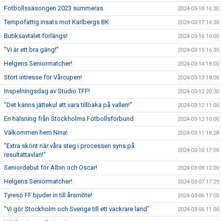
Fotbollssäsongen 2023 summeras
2024-03-18 16:30
Tempofattig insats mot Karlbergs BK
2024-03-17 14:30
Butiksavtalet förlängs!
2024-03-16 10:00
"Vi är ett bra gäng!"
2024-03-15 16:35
Helgens Seniormatcher!
2024-03-14 18:00
Stort intresse för Vårcupen!
2024-03-13 18:00
Inspelningsdag av Studio TFF!
2024-03-12 20:30
"Det känns jättekul att vara tillbaka på vallen!"
2024-03-12 11:00
En hälsning från Stockholms Fotbollsförbund
2024-03-12 10:00
Välkommen hem Nina!
2024-03-11 18:28
"Extra skönt när våra steg i processen syns på
2024-03-10 17:00
resultattavlan!"
Seniordebut för Albin och Oscar!
2024-03-09 12:00
Helgens Seniormatcher!
2024-03-07 17:29
Tyresö FF bjuder in till årsmöte!
2024-03-06 17:00
"Vi gör Stockholm och Sverige till ett vackrare land"
2024-03-06 11:00