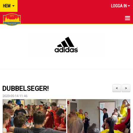
HEM
LOGGA IN
TYRESÖ FF
NYHETER
KALENDER
MATCHER
KONTAKT
DUBBELSEGER!
<
>
2023-05-14 11:46