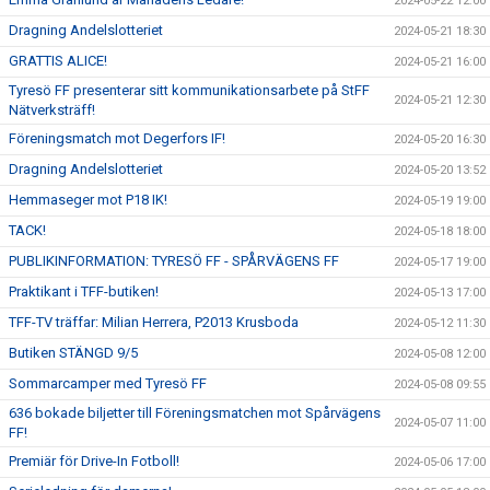
2024-05-22 12:00
Dragning Andelslotteriet
2024-05-21 18:30
GRATTIS ALICE!
2024-05-21 16:00
Tyresö FF presenterar sitt kommunikationsarbete på StFF
2024-05-21 12:30
Nätverksträff!
Föreningsmatch mot Degerfors IF!
2024-05-20 16:30
Dragning Andelslotteriet
2024-05-20 13:52
Hemmaseger mot P18 IK!
2024-05-19 19:00
TACK!
2024-05-18 18:00
PUBLIKINFORMATION: TYRESÖ FF - SPÅRVÄGENS FF
2024-05-17 19:00
Praktikant i TFF-butiken!
2024-05-13 17:00
TFF-TV träffar: Milian Herrera, P2013 Krusboda
2024-05-12 11:30
Butiken STÄNGD 9/5
2024-05-08 12:00
Sommarcamper med Tyresö FF
2024-05-08 09:55
636 bokade biljetter till Föreningsmatchen mot Spårvägens
2024-05-07 11:00
FF!
Premiär för Drive-In Fotboll!
2024-05-06 17:00