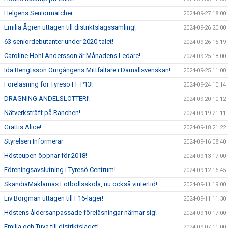
Helgens Seniormatcher
2024-09-27 18:00
Emilia Ågren uttagen till distriktslagssamling!
2024-09-26 20:00
63 seniordebutanter under 2020-talet!
2024-09-26 15:19
Caroline Hohl Andersson är Månadens Ledare!
2024-09-25 18:00
Ida Bengtsson Omgångens Mittfältare i Damallsvenskan!
2024-09-25 11:00
Föreläsning för Tyresö FF P13!
2024-09-24 10:14
DRAGNING ANDELSLOTTERI!
2024-09-20 10:12
Nätverksträff på Ranchen!
2024-09-19 21:11
Grattis Alice!
2024-09-18 21:22
Styrelsen Informerar
2024-09-16 08:40
Höstcupen öppnar för 2018!
2024-09-13 17:00
Föreningsavslutning i Tyresö Centrum!
2024-09-12 16:45
SkandiaMäklarnas Fotbollsskola, nu också vintertid!
2024-09-11 19:00
Liv Borgman uttagen till F16-läger!
2024-09-11 11:30
Höstens åldersanpassade föreläsningar närmar sig!
2024-09-10 17:00
Emilia och Tuva till distriktslaget!
2024-09-07 11:00