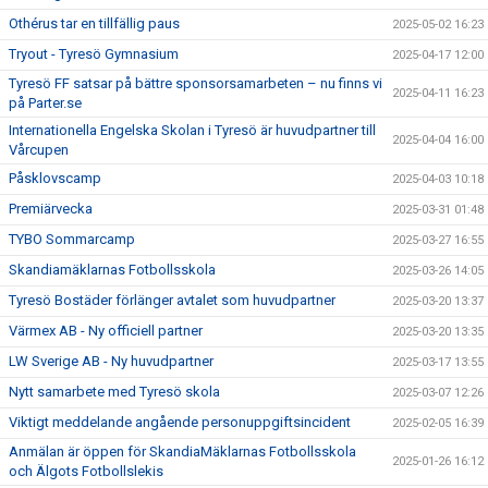
Othérus tar en tillfällig paus
2025-05-02 16:23
Tryout - Tyresö Gymnasium
2025-04-17 12:00
Tyresö FF satsar på bättre sponsorsamarbeten – nu finns vi
2025-04-11 16:23
på Parter.se
Internationella Engelska Skolan i Tyresö är huvudpartner till
2025-04-04 16:00
Vårcupen
Påsklovscamp
2025-04-03 10:18
Premiärvecka
2025-03-31 01:48
TYBO Sommarcamp
2025-03-27 16:55
Skandiamäklarnas Fotbollsskola
2025-03-26 14:05
Tyresö Bostäder förlänger avtalet som huvudpartner
2025-03-20 13:37
Värmex AB - Ny officiell partner
2025-03-20 13:35
LW Sverige AB - Ny huvudpartner
2025-03-17 13:55
Nytt samarbete med Tyresö skola
2025-03-07 12:26
Viktigt meddelande angående personuppgiftsincident
2025-02-05 16:39
Anmälan är öppen för SkandiaMäklarnas Fotbollsskola
2025-01-26 16:12
och Älgots Fotbollslekis