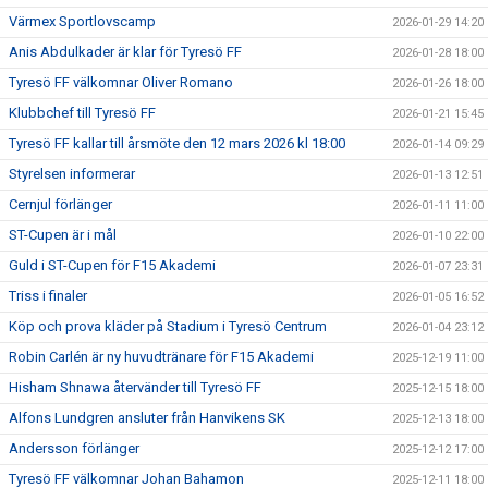
Värmex Sportlovscamp
2026-01-29 14:20
Anis Abdulkader är klar för Tyresö FF
2026-01-28 18:00
Tyresö FF välkomnar Oliver Romano
2026-01-26 18:00
Klubbchef till Tyresö FF
2026-01-21 15:45
Tyresö FF kallar till årsmöte den 12 mars 2026 kl 18:00
2026-01-14 09:29
Styrelsen informerar
2026-01-13 12:51
Cernjul förlänger
2026-01-11 11:00
ST-Cupen är i mål
2026-01-10 22:00
Guld i ST-Cupen för F15 Akademi
2026-01-07 23:31
Triss i finaler
2026-01-05 16:52
Köp och prova kläder på Stadium i Tyresö Centrum
2026-01-04 23:12
Robin Carlén är ny huvudtränare för F15 Akademi
2025-12-19 11:00
Hisham Shnawa återvänder till Tyresö FF
2025-12-15 18:00
Alfons Lundgren ansluter från Hanvikens SK
2025-12-13 18:00
Andersson förlänger
2025-12-12 17:00
Tyresö FF välkomnar Johan Bahamon
2025-12-11 18:00