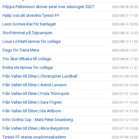
Filippa Pettersson skriver avtal över säsongen 2027
2025-08-28 20:00
Hjälp oss att utveckla Tyresö FF
2025-08-27 17:00
Leon Gomes klar för herrlaget
2025-08-14 18:00
Storfrämmat på Tjejcampen
2025-08-14 13:33
Linus Löfdahl lämnar för college
2025-08-13 11:00
Dags för Träna Mera
2025-08-05 12:01
Trio åker tillbaka till college
2025-08-04 17:30
Emilia Irle lämnar för college
2025-08-04 11:47
Från Vallen till Eliten | Christopher Lundhall
2025-07-28 10:00
Från Vallen till Eliten | Astrid Larsson
2025-07-24 10:00
Från Vallen till Eliten | Frida Thörnqvist
2025-07-21 10:00
Från Vallen till Eliten | Sara Frigren
2025-07-17 10:00
Från Vallen till Eliten | Ida Ahlbom
2025-07-14 15:00
Inför Gothia Cup - Mats Peter Swanberg
2025-07-12 13:00
Från Vallen till Eliten | Alice Bergström
2025-07-10 10:00
Tyresö FF startar ungdomsakademi
2025-07-04 13:00