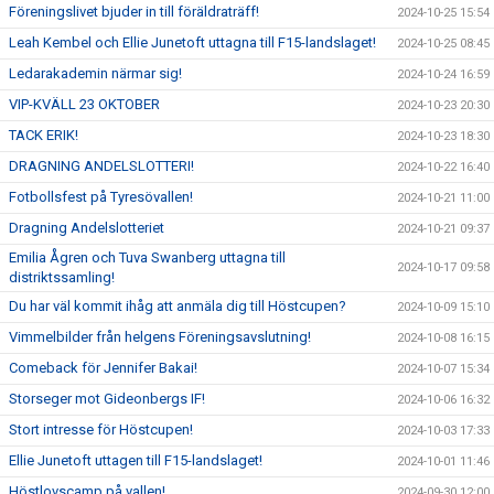
Föreningslivet bjuder in till föräldraträff!
2024-10-25 15:54
Leah Kembel och Ellie Junetoft uttagna till F15-landslaget!
2024-10-25 08:45
Ledarakademin närmar sig!
2024-10-24 16:59
VIP-KVÄLL 23 OKTOBER
2024-10-23 20:30
TACK ERIK!
2024-10-23 18:30
DRAGNING ANDELSLOTTERI!
2024-10-22 16:40
Fotbollsfest på Tyresövallen!
2024-10-21 11:00
Dragning Andelslotteriet
2024-10-21 09:37
Emilia Ågren och Tuva Swanberg uttagna till
2024-10-17 09:58
distriktssamling!
Du har väl kommit ihåg att anmäla dig till Höstcupen?
2024-10-09 15:10
Vimmelbilder från helgens Föreningsavslutning!
2024-10-08 16:15
Comeback för Jennifer Bakai!
2024-10-07 15:34
Storseger mot Gideonbergs IF!
2024-10-06 16:32
Stort intresse för Höstcupen!
2024-10-03 17:33
Ellie Junetoft uttagen till F15-landslaget!
2024-10-01 11:46
Höstlovscamp på vallen!
2024-09-30 12:00