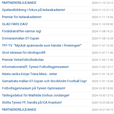
PARTNERERBJUDANDE
2024-11-13 10:12
Spelarutbildning i fokus på ledarakademin!
2024-11-12 21:12
Premiär för ledarakademin!
2024-11-11 19:56
GLAD FARS DAG!
2024-11-10 09:00
Föräldraträffen närmar sig!
2024-11-08 14:21
Domaranmälan ST-Cupen
2024-11-08 13:29
TFF-TV: "Mycket spännande som händer i föreningen!"
2024-11-07 16:50
Stort intresse för Idrottsprofil!
2024-11-07 11:00
Premiär Vinterfotbollsskolan
2024-11-05 11:00
Informationsträff, Tyresö Fotbollsgymnasium
2024-11-02 13:17
Nästa vecka börjar Träna Mera - vinter
2024-11-01 16:27
Samarbete mellan ST-Cupen och Stockholm Football Cup!
2024-11-01 10:00
Fotbollsgymnasium på Tyresö Gymnasium!
2024-10-30 18:00
Tävlingsdebut för Mathilde Sörhus-Jordanger!
2024-10-30 13:15
Stötta Tyresö FF, handla på ICA Kvantum!
2024-10-29 08:24
PARTNERERBJUDANDE
2024-10-27 09:15