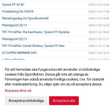
Tyresö FF 52 år!
2023-11-25 10:00
Föreläsning för F2013!
2023-11-24 11:30
Planeringsdag för Sportkontoret!
2023-11-23 18:30
Planrapport 23/11
2023-11-23 16:10
TFF-TV träffar: Pia Kaufmann, Tyresö FF Styrelse
2023-11-22 18:03
Planrapport 22/11
2023-11-22 15:11
TFF-TV träffar: David Othérus, Tyresö FF Herr
2023-11-21 17:28
ST-CUPEN NÄRMAR SIG!
2023-11-20 18:10
Ledaravslutning
2023-11-19 18:00
En rödgul jul!
2023-11-18 11:45
För att hemsidan ska fungera korrekt använder vi nödvändiga
TACK!
2023-11-17 13:22
cookies från SportAdmin. Dessa går inte att stänga av.
Föreningen kan också använda frivilliga cookies, t.ex. för statistik
Dragning Andelslotteriet
2023-11-15 13:30
eller marknadsföring. Du väljer själv om du vill acceptera dessa.
TFF-TV träffar: Emilia Åberg & Tuva Swanberg, Tyresö FF
2023-11-14 11:12
Anpassa dina val
F14
Emilia Ågren och Tuva Swanberg till distriktslagssamlingen!
2023-11-14 10:48
Acceptera nödvändiga
Acceptera alla
TFF-TV träffar: Alice Bengtzon Scheele
2023-11-11 18:55