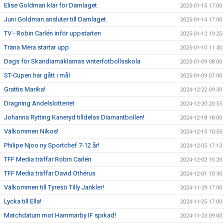
Elise Goldman klar för Damlaget
2025-01-15 17:00
Juni Goldman ansluter till Damlaget
2025-01-14 17:00
TV - Robin Carlén inför uppstarten
2025-01-12 19:25
Träna Mera startar upp
2025-01-10 11:30
Dags för Skandiamäklarnas vinterfotbollsskola
2025-01-09 08:00
ST-Cupen har gått i mål
2025-01-09 07:00
Grattis Marika!
2024-12-22 09:30
Dragning Andelslotteriet
2024-12-20 20:55
Johanna Rytting Kaneryd tilldelas Diamantbollen!
2024-12-18 18:00
Välkommen Nikos!
2024-12-15 10:55
Philipe Njoo ny Sportchef 7-12 år!
2024-12-05 17:13
TFF Media träffar Robin Carlén
2024-12-02 15:20
TFF Media träffar David Othérus
2024-12-01 10:30
Välkommen till Tyresö Tilly Jankler!
2024-11-29 17:00
Lycka till Ella!
2024-11-25 17:00
Matchdatum mot Hammarby IF spikad!
2024-11-23 09:00