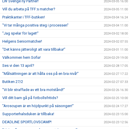
LW Sverige ny Partner!
2024-03-05 16:00
Vill du arbeta på TFF:s matcher?
2024-03-05 11:00
Praktikanter i TFF-butiken!
2024-03-04 16:24
"Vi tar många positiva steg i processen"
2024-03-04 11:00
"Jag spelar för laget!"
2024-03-02 18:00
Helgens Seniormatcher!
2024-03-02 07:55
"Det känns jätteroligt att vara tillbaka!"
2024-03-01 11:00
Välkommen hem Sofia!
2024-02-29 19:00
Ses vi den 13 april?
2024-02-28 17:05
"Målsättningen är att hålla oss på en bra nivå!"
2024-02-27 17:22
Butiken 27/2
2024-02-27 07:33
"Vi blir straffade av ett bra motstånd!"
2024-02-26 16:30
Vill ditt barn gå på fotbollsfritids?
2024-02-25 10:00
"Aroscupen är en höjdpunkt på säsongen!"
2024-02-24 17:27
Supporterhalsduken är tillbaka!
2024-02-23 15:00
DEADLINE SPORTLOVSCAMP!
2024-02-23 12:56