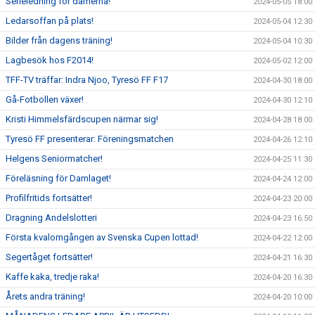
Serieledning för damerna!
2024-05-05 18:00
Ledarsoffan på plats!
2024-05-04 12:30
Bilder från dagens träning!
2024-05-04 10:30
Lagbesök hos F2014!
2024-05-02 12:00
TFF-TV träffar: Indra Njoo, Tyresö FF F17
2024-04-30 18:00
Gå-Fotbollen växer!
2024-04-30 12:10
Kristi Himmelsfärdscupen närmar sig!
2024-04-28 18:00
Tyresö FF presenterar: Föreningsmatchen
2024-04-26 12:10
Helgens Seniormatcher!
2024-04-25 11:30
Föreläsning för Damlaget!
2024-04-24 12:00
Profilfritids fortsätter!
2024-04-23 20:00
Dragning Andelslotteri
2024-04-23 16:50
Första kvalomgången av Svenska Cupen lottad!
2024-04-22 12:00
Segertåget fortsätter!
2024-04-21 16:30
Kaffe kaka, tredje raka!
2024-04-20 16:30
Årets andra träning!
2024-04-20 10:00