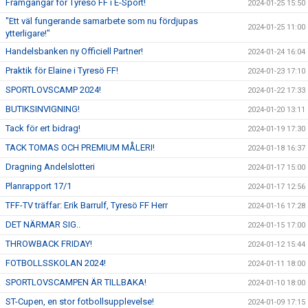
Framgångar för Tyresö FF i E-Sport!
2024-01-25 15:50
"Ett väl fungerande samarbete som nu fördjupas
2024-01-25 11:00
ytterligare!"
Handelsbanken ny Officiell Partner!
2024-01-24 16:04
Praktik för Elaine i Tyresö FF!
2024-01-23 17:10
SPORTLOVSCAMP 2024!
2024-01-22 17:33
BUTIKSINVIGNING!
2024-01-20 13:11
Tack för ert bidrag!
2024-01-19 17:30
TACK TOMAS OCH PREMIUM MÅLERI!
2024-01-18 16:37
Dragning Andelslotteri
2024-01-17 15:00
Planrapport 17/1
2024-01-17 12:56
TFF-TV träffar: Erik Barrulf, Tyresö FF Herr
2024-01-16 17:28
DET NÄRMAR SIG..
2024-01-15 17:00
THROWBACK FRIDAY!
2024-01-12 15:44
FOTBOLLSSKOLAN 2024!
2024-01-11 18:00
SPORTLOVSCAMPEN ÄR TILLBAKA!
2024-01-10 18:00
ST-Cupen, en stor fotbollsupplevelse!
2024-01-09 17:15