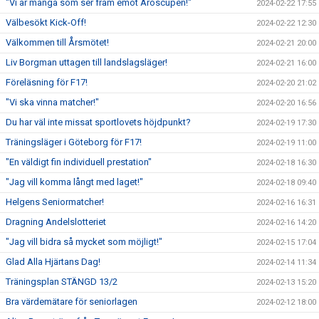
"Vi är många som ser fram emot Aroscupen!"
2024-02-22 17:55
Välbesökt Kick-Off!
2024-02-22 12:30
Välkommen till Årsmötet!
2024-02-21 20:00
Liv Borgman uttagen till landslagsläger!
2024-02-21 16:00
Föreläsning för F17!
2024-02-20 21:02
"Vi ska vinna matcher!"
2024-02-20 16:56
Du har väl inte missat sportlovets höjdpunkt?
2024-02-19 17:30
Träningsläger i Göteborg för F17!
2024-02-19 11:00
"En väldigt fin individuell prestation"
2024-02-18 16:30
"Jag vill komma långt med laget!"
2024-02-18 09:40
Helgens Seniormatcher!
2024-02-16 16:31
Dragning Andelslotteriet
2024-02-16 14:20
"Jag vill bidra så mycket som möjligt!"
2024-02-15 17:04
Glad Alla Hjärtans Dag!
2024-02-14 11:34
Träningsplan STÄNGD 13/2
2024-02-13 15:20
Bra värdemätare för seniorlagen
2024-02-12 18:00