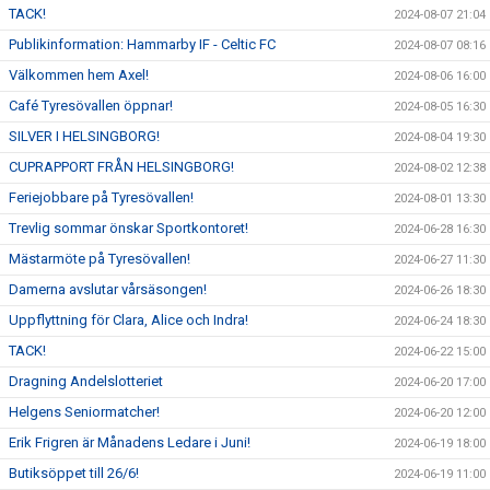
TACK!
2024-08-07 21:04
Publikinformation: Hammarby IF - Celtic FC
2024-08-07 08:16
Välkommen hem Axel!
2024-08-06 16:00
Café Tyresövallen öppnar!
2024-08-05 16:30
SILVER I HELSINGBORG!
2024-08-04 19:30
CUPRAPPORT FRÅN HELSINGBORG!
2024-08-02 12:38
Feriejobbare på Tyresövallen!
2024-08-01 13:30
Trevlig sommar önskar Sportkontoret!
2024-06-28 16:30
Mästarmöte på Tyresövallen!
2024-06-27 11:30
Damerna avslutar vårsäsongen!
2024-06-26 18:30
Uppflyttning för Clara, Alice och Indra!
2024-06-24 18:30
TACK!
2024-06-22 15:00
Dragning Andelslotteriet
2024-06-20 17:00
Helgens Seniormatcher!
2024-06-20 12:00
Erik Frigren är Månadens Ledare i Juni!
2024-06-19 18:00
Butiksöppet till 26/6!
2024-06-19 11:00