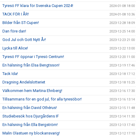
Tyresö FF klara för Svenska Cupen 2024!
2024-01-08 18:00
TACK FÖR I ÅR!
2024-01-08 10:36
Bilder från ST-Cupen!
2023-12-28 18:09
Dan före dan!
2023-12-25 14:00
God Jul och Gott Nytt År!
2023-12-23 21:00
Lycka till Alice!
2023-12-22 13:00
Tyresö FF öppnar i Tyresö Centrum!
2023-12-20 11:00
En hälsning från Elsa Bengtsson!
2023-12-19 17:46
Tack Ida!
2023-12-18 17:12
Dragning Andelslotteriet
2023-12-18 15:25
Välkommen hem Martina Ehnberg!
2023-12-16 17:30
Tillsammans för en god jul, för alla tyresöbor!
2023-12-16 13:14
En hälsning från David Othérus!
2023-12-15 11:48
Studiebesök hos Djurgårdens IF
2023-12-14 11:30
En hälsning från Ella Bergström!
2023-12-13 17:40
Malin Olastuen ny blockansvarig!
2023-12-12 17:10