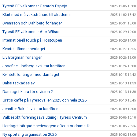
Tyresö FF välkomnar Gerardo Espejo
2025-11-06 15:00
Klart med målvaktstränare till akademin
2025-11-02 13:42
Svensson och Dahlberg förlänger
2025-10-31 18:00
Tyresö FF välkomnar Alex Wilson
2025-10-29 19:00
Internationell touch på Höstcupen
2025-10-28 14:00
Kvartett lämnar herrlaget
2025-10-27 19:55
Liv Borgman förlänger
2025-10-26 18:00
Josefine Lindberg avslutar karriären
2025-10-24 13:00
Kvintett förlänger med damlaget
2025-10-15 14:42
Bakai tackades av
2025-10-13 11:33
Damlaget klara för division 2
2025-10-13 11:30
Gratis kaffe på Tyresövallen 2025 och hela 2026
2025-10-10 15:45
Jennifer Bakai avslutar karriären
2025-10-09 19:00
Välbesökt föreningsavslutning i Tyresö Centrum
2025-10-06 10:10
Herrlaget bärgade seriesegern efter stor dramatik
2025-10-05 23:36
Ny sportslig organisation 2026
2025-10-02 18:00