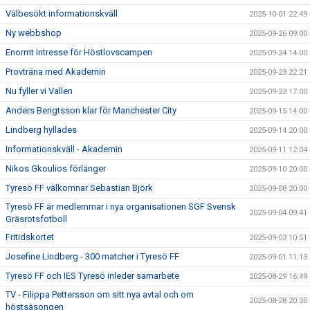
Välbesökt informationskväll
2025-10-01 22:49
Ny webbshop
2025-09-26 09:00
Enormt intresse för Höstlovscampen
2025-09-24 14:00
Provträna med Akademin
2025-09-23 22:21
Nu fyller vi Vallen
2025-09-23 17:00
Anders Bengtsson klar för Manchester City
2025-09-15 14:00
Lindberg hyllades
2025-09-14 20:00
Informationskväll - Akademin
2025-09-11 12:04
Nikos Gkoulios förlänger
2025-09-10 20:00
Tyresö FF välkomnar Sebastian Björk
2025-09-08 20:00
Tyresö FF är medlemmar i nya organisationen SGF Svensk
2025-09-04 09:41
Gräsrotsfotboll
Fritidskortet
2025-09-03 10:51
Josefine Lindberg - 300 matcher i Tyresö FF
2025-09-01 11:13
Tyresö FF och IES Tyresö inleder samarbete
2025-08-29 16:49
TV - Filippa Pettersson om sitt nya avtal och om
2025-08-28 20:30
höstsäsongen