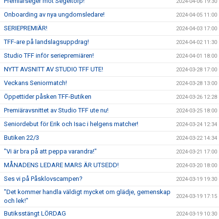
Premiärseger mot Segeltorp!
2024-04-06 19:30
Onboarding av nya ungdomsledare!
2024-04-05 11:00
SERIEPREMIÄR!
2024-04-03 17:00
TFF-are på landslagsuppdrag!
2024-04-02 11:30
Studio TFF inför seriepremiären!
2024-04-01 18:00
NYTT AVSNITT AV STUDIO TFF UTE!
2024-03-28 17:00
Veckans Seniormatch!
2024-03-28 13:00
Öppettider påsken TFF-Butiken
2024-03-26 12:28
Premiäravsnittet av Studio TFF ute nu!
2024-03-25 18:00
Seniordebut för Erik och Isac i helgens matcher!
2024-03-24 12:34
Butiken 22/3
2024-03-22 14:34
"Vi är bra på att peppa varandra!"
2024-03-21 17:00
MÅNADENS LEDARE MARS ÄR UTSEDD!
2024-03-20 18:00
Ses vi på Påsklovscampen?
2024-03-19 19:30
"Det kommer handla väldigt mycket om glädje, gemenskap
2024-03-19 17:15
och lek!"
Butiksstängt LÖRDAG
2024-03-19 10:30