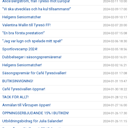
Alice Bergström, från Tyresö mot Europa!
2024-02-11 10:00
"Vi ska utvecklas och ha kul tillsammans!"
2024-02-09 17:00
Helgens Seniormatcher
2024-02-09 10:17
Valentina Wallin till Tyresö FF!
2024-02-07 20:00
"En bra första prestation!"
2024-02-07 15:08
"Jag var lugn och spelade mitt spel!"
2024-02-06 18:30
Sportlovscamp 2024!
2024-02-05 18:56
Dubbelseger i säsongspremiärerna!
2024-02-03 16:01
Helgens Seniormatcher!
2024-02-02 16:21
Säsongspremiär för Café Tyresövallen!
2024-02-01 17:08
BUTIKSINVIGNING!
2024-01-31 19:47
Café Tyresövallen öppnar!
2024-01-30 18:22
TACK FÖR ALLT!
2024-01-28 12:15
Anmälan till Vårcupen öppen!
2024-01-27 16:00
ÖPPNINGSERBJUDANDE 15% I BUTIKEN!
2024-01-26 17:30
Utbildningsbidrag för Julia Salander!
2024-01-26 11:15