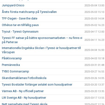
Jumpyard-Disco
2025-05-04 13:00
Årets första matchcamp på Tyresövallen
2025-05-03 15:10
TFF-Dagen - Save the date
2025-05-03 14:04
Othérus tar en tillfällig paus
2025-05-02 16:23
Tryout - Tyresö Gymnasium
2025-04-17 12:00
Tyresö FF satsar på bättre sponsorsamarbeten – nu finns vi
2025-04-11 16:23
på Parter.se
Internationella Engelska Skolan i Tyresö är huvudpartner till
2025-04-04 16:00
Vårcupen
Påsklovscamp
2025-04-03 10:18
Premiärvecka
2025-03-31 01:48
TYBO Sommarcamp
2025-03-27 16:55
Skandiamäklarnas Fotbollsskola
2025-03-26 14:05
Tyresö Bostäder förlänger avtalet som huvudpartner
2025-03-20 13:37
Värmex AB - Ny officiell partner
2025-03-20 13:35
LW Sverige AB - Ny huvudpartner
2025-03-17 13:55
Nytt samarbete med Tyresö skola
2025-03-07 12:26