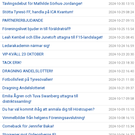
Tävlingsdebut för Mathilde Sörhus-Jordanger!
2024-10-30 13:15
Stötta Tyresö FF, handla på ICA Kvantum!
2024-10-29 08:24
PARTNERERBJUDANDE
2024-10-27 09:15
Föreningslivet bjuder in till föräldraträff!
2024-10-25 15:54
Leah Kembel och Ellie Junetoft uttagna till F15-landslaget!
2024-10-25 08:45
Ledarakademin närmar sig!
2024-10-24 16:59
VIP-KVÄLL 23 OKTOBER
2024-10-23 20:30
TACK ERIK!
2024-10-23 18:30
DRAGNING ANDELSLOTTERI!
2024-10-22 16:40
Fotbollsfest på Tyresövallen!
2024-10-21 11:00
Dragning Andelslotteriet
2024-10-21 09:37
Emilia Ågren och Tuva Swanberg uttagna till
2024-10-17 09:58
distriktssamling!
Du har väl kommit ihåg att anmäla dig till Höstcupen?
2024-10-09 15:10
Vimmelbilder från helgens Föreningsavslutning!
2024-10-08 16:15
Comeback för Jennifer Bakai!
2024-10-07 15:34
Storseger mot Gideonbergs IF!
2024-10-06 16:32