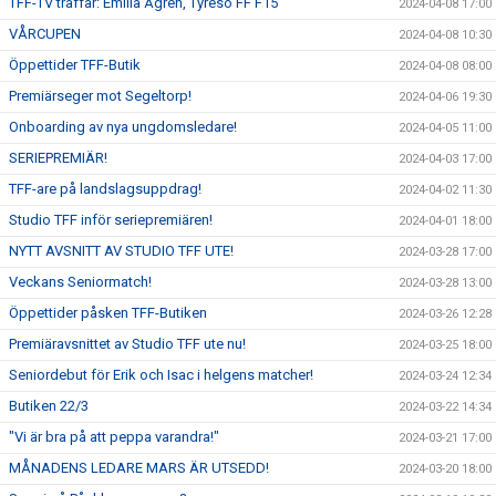
TFF-TV träffar: Emilia Ågren, Tyresö FF F15
2024-04-08 17:00
VÅRCUPEN
2024-04-08 10:30
Öppettider TFF-Butik
2024-04-08 08:00
Premiärseger mot Segeltorp!
2024-04-06 19:30
Onboarding av nya ungdomsledare!
2024-04-05 11:00
SERIEPREMIÄR!
2024-04-03 17:00
TFF-are på landslagsuppdrag!
2024-04-02 11:30
Studio TFF inför seriepremiären!
2024-04-01 18:00
NYTT AVSNITT AV STUDIO TFF UTE!
2024-03-28 17:00
Veckans Seniormatch!
2024-03-28 13:00
Öppettider påsken TFF-Butiken
2024-03-26 12:28
Premiäravsnittet av Studio TFF ute nu!
2024-03-25 18:00
Seniordebut för Erik och Isac i helgens matcher!
2024-03-24 12:34
Butiken 22/3
2024-03-22 14:34
"Vi är bra på att peppa varandra!"
2024-03-21 17:00
MÅNADENS LEDARE MARS ÄR UTSEDD!
2024-03-20 18:00