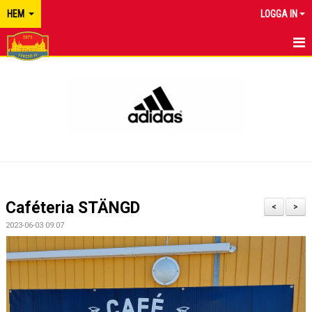
HEM
LOGGA IN
TYRESÖ FF
NYHETER
KALENDER
MATCHER
KONTAKT
Caféteria STÄNGD
<
>
2023-06-03 09:07