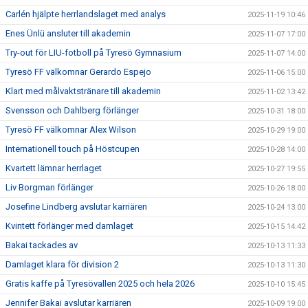
Carlén hjälpte herrlandslaget med analys
2025-11-19 10:46
Enes Ünlü ansluter till akademin
2025-11-07 17:00
Try-out för LIU-fotboll på Tyresö Gymnasium
2025-11-07 14:00
Tyresö FF välkomnar Gerardo Espejo
2025-11-06 15:00
Klart med målvaktstränare till akademin
2025-11-02 13:42
Svensson och Dahlberg förlänger
2025-10-31 18:00
Tyresö FF välkomnar Alex Wilson
2025-10-29 19:00
Internationell touch på Höstcupen
2025-10-28 14:00
Kvartett lämnar herrlaget
2025-10-27 19:55
Liv Borgman förlänger
2025-10-26 18:00
Josefine Lindberg avslutar karriären
2025-10-24 13:00
Kvintett förlänger med damlaget
2025-10-15 14:42
Bakai tackades av
2025-10-13 11:33
Damlaget klara för division 2
2025-10-13 11:30
Gratis kaffe på Tyresövallen 2025 och hela 2026
2025-10-10 15:45
Jennifer Bakai avslutar karriären
2025-10-09 19:00