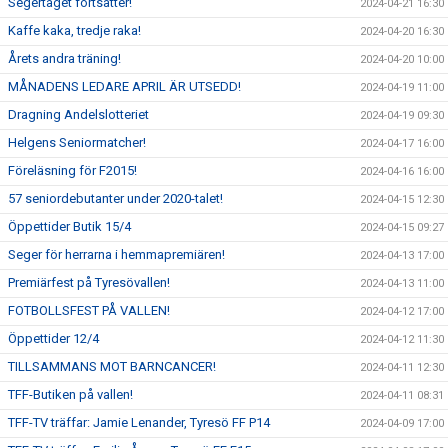
Segertåget fortsätter!
2024-04-21 16:30
Kaffe kaka, tredje raka!
2024-04-20 16:30
Årets andra träning!
2024-04-20 10:00
MÅNADENS LEDARE APRIL ÄR UTSEDD!
2024-04-19 11:00
Dragning Andelslotteriet
2024-04-19 09:30
Helgens Seniormatcher!
2024-04-17 16:00
Föreläsning för F2015!
2024-04-16 16:00
57 seniordebutanter under 2020-talet!
2024-04-15 12:30
Öppettider Butik 15/4
2024-04-15 09:27
Seger för herrarna i hemmapremiären!
2024-04-13 17:00
Premiärfest på Tyresövallen!
2024-04-13 11:00
FOTBOLLSFEST PÅ VALLEN!
2024-04-12 17:00
Öppettider 12/4
2024-04-12 11:30
TILLSAMMANS MOT BARNCANCER!
2024-04-11 12:30
TFF-Butiken på vallen!
2024-04-11 08:31
TFF-TV träffar: Jamie Lenander, Tyresö FF P14
2024-04-09 17:00