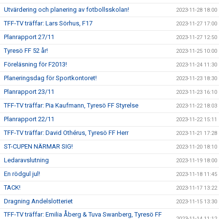
Utvärdering och planering av fotbollsskolan!
2023-11-28 18:00
TFF-TV träffar: Lars Sörhus, F17
2023-11-27 17:00
Planrapport 27/11
2023-11-27 12:50
Tyresö FF 52 år!
2023-11-25 10:00
Föreläsning för F2013!
2023-11-24 11:30
Planeringsdag för Sportkontoret!
2023-11-23 18:30
Planrapport 23/11
2023-11-23 16:10
TFF-TV träffar: Pia Kaufmann, Tyresö FF Styrelse
2023-11-22 18:03
Planrapport 22/11
2023-11-22 15:11
TFF-TV träffar: David Othérus, Tyresö FF Herr
2023-11-21 17:28
ST-CUPEN NÄRMAR SIG!
2023-11-20 18:10
Ledaravslutning
2023-11-19 18:00
En rödgul jul!
2023-11-18 11:45
TACK!
2023-11-17 13:22
Dragning Andelslotteriet
2023-11-15 13:30
TFF-TV träffar: Emilia Åberg & Tuva Swanberg, Tyresö FF
2023-11-14 11:12