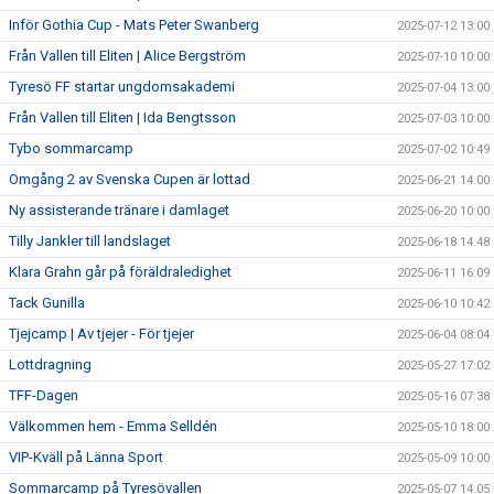
Inför Gothia Cup - Mats Peter Swanberg
2025-07-12 13:00
Från Vallen till Eliten | Alice Bergström
2025-07-10 10:00
Tyresö FF startar ungdomsakademi
2025-07-04 13:00
Från Vallen till Eliten | Ida Bengtsson
2025-07-03 10:00
Tybo sommarcamp
2025-07-02 10:49
Omgång 2 av Svenska Cupen är lottad
2025-06-21 14:00
Ny assisterande tränare i damlaget
2025-06-20 10:00
Tilly Jankler till landslaget
2025-06-18 14:48
Klara Grahn går på föräldraledighet
2025-06-11 16:09
Tack Gunilla
2025-06-10 10:42
Tjejcamp | Av tjejer - För tjejer
2025-06-04 08:04
Lottdragning
2025-05-27 17:02
TFF-Dagen
2025-05-16 07:38
Välkommen hem - Emma Selldén
2025-05-10 18:00
VIP-Kväll på Länna Sport
2025-05-09 10:00
Sommarcamp på Tyresövallen
2025-05-07 14:05