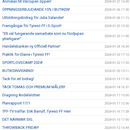
Anmälan till Vårcupen öppen!
2024-01-27 16:00
ÖPPNINGSERBJUDANDE 15% I BUTIKEN!
2024-01-26 17:30
Utbildningsbidrag för Julia Salander!
2024-01-26 11:15
Framgångar för Tyresö FF i E-Sport!
2024-01-25 15:50
"Ett väl fungerande samarbete som nu fördjupas
2024-01-25 11:00
ytterligare!"
Handelsbanken ny Officiell Partner!
2024-01-24 16:04
Praktik för Elaine i Tyresö FF!
2024-01-23 17:10
SPORTLOVSCAMP 2024!
2024-01-22 17:33
BUTIKSINVIGNING!
2024-01-20 13:11
Tack för ert bidrag!
2024-01-19 17:30
TACK TOMAS OCH PREMIUM MÅLERI!
2024-01-18 16:37
Dragning Andelslotteri
2024-01-17 15:00
Planrapport 17/1
2024-01-17 12:56
TFF-TV träffar: Erik Barrulf, Tyresö FF Herr
2024-01-16 17:28
DET NÄRMAR SIG..
2024-01-15 17:00
THROWBACK FRIDAY!
2024-01-12 15:44