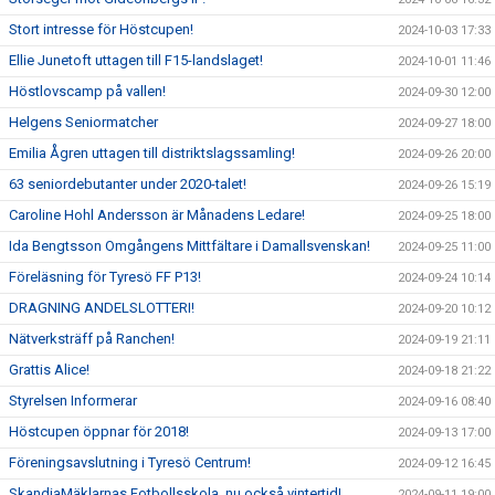
Stort intresse för Höstcupen!
2024-10-03 17:33
Ellie Junetoft uttagen till F15-landslaget!
2024-10-01 11:46
Höstlovscamp på vallen!
2024-09-30 12:00
Helgens Seniormatcher
2024-09-27 18:00
Emilia Ågren uttagen till distriktslagssamling!
2024-09-26 20:00
63 seniordebutanter under 2020-talet!
2024-09-26 15:19
Caroline Hohl Andersson är Månadens Ledare!
2024-09-25 18:00
Ida Bengtsson Omgångens Mittfältare i Damallsvenskan!
2024-09-25 11:00
Föreläsning för Tyresö FF P13!
2024-09-24 10:14
DRAGNING ANDELSLOTTERI!
2024-09-20 10:12
Nätverksträff på Ranchen!
2024-09-19 21:11
Grattis Alice!
2024-09-18 21:22
Styrelsen Informerar
2024-09-16 08:40
Höstcupen öppnar för 2018!
2024-09-13 17:00
Föreningsavslutning i Tyresö Centrum!
2024-09-12 16:45
SkandiaMäklarnas Fotbollsskola, nu också vintertid!
2024-09-11 19:00