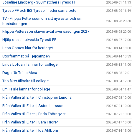
Josefine Lindberg - 300 matcher i Tyresö FF
2025-09-01 11:13
Tyresö FF och IES Tyresö inleder samarbete
2025-08-29 16:49
TV - Filippa Pettersson om sitt nya avtal och om
2025-08-28 20:30
höstsäsongen
Filippa Pettersson skriver avtal över säsongen 2027
2025-08-28 20:00
Hjälp oss att utveckla Tyresö FF
2025-08-27 17:00
Leon Gomes klar för herrlaget
2025-08-14 18:00
Storfrämmat på Tjejcampen
2025-08-14 13:33
Linus Löfdahl lämnar för college
2025-08-13 11:00
Dags för Träna Mera
2025-08-05 12:01
Trio åker tillbaka till college
2025-08-04 17:30
Emilia Irle lämnar för college
2025-08-04 11:47
Från Vallen till Eliten | Christopher Lundhall
2025-07-28 10:00
Från Vallen till Eliten | Astrid Larsson
2025-07-24 10:00
Från Vallen till Eliten | Frida Thörnqvist
2025-07-21 10:00
Från Vallen till Eliten | Sara Frigren
2025-07-17 10:00
Från Vallen till Eliten | Ida Ahlbom
2025-07-14 15:00