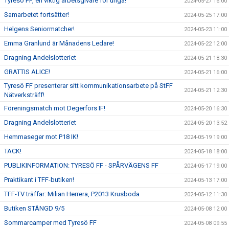
Tyresö FF, en viktig arbetsgivare för unga!
2024-05-27 16:00
Samarbetet fortsätter!
2024-05-25 17:00
Helgens Seniormatcher!
2024-05-23 11:00
Emma Granlund är Månadens Ledare!
2024-05-22 12:00
Dragning Andelslotteriet
2024-05-21 18:30
GRATTIS ALICE!
2024-05-21 16:00
Tyresö FF presenterar sitt kommunikationsarbete på StFF
2024-05-21 12:30
Nätverksträff!
Föreningsmatch mot Degerfors IF!
2024-05-20 16:30
Dragning Andelslotteriet
2024-05-20 13:52
Hemmaseger mot P18 IK!
2024-05-19 19:00
TACK!
2024-05-18 18:00
PUBLIKINFORMATION: TYRESÖ FF - SPÅRVÄGENS FF
2024-05-17 19:00
Praktikant i TFF-butiken!
2024-05-13 17:00
TFF-TV träffar: Milian Herrera, P2013 Krusboda
2024-05-12 11:30
Butiken STÄNGD 9/5
2024-05-08 12:00
Sommarcamper med Tyresö FF
2024-05-08 09:55