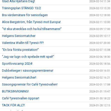
Glad Alla Hjärtans Dag!
2024-02-14 11:34
Träningsplan STÄNGD 13/2
2024-02-13 15:20
Bra värdemätare för seniorlagen
2024-02-12 18:00
Alice Bergström, från Tyresö mot Europa!
2024-02-11 10:00
"Vi ska utvecklas och ha kul tillsammans!"
2024-02-09 17:00
Helgens Seniormatcher
2024-02-09 10:17
Valentina Wallin till Tyresö FF!
2024-02-07 20:00
"En bra första prestation!"
2024-02-07 15:08
"Jag var lugn och spelade mitt spel!"
2024-02-06 18:30
Sportlovscamp 2024!
2024-02-05 18:56
Dubbelseger i säsongspremiärerna!
2024-02-03 16:01
Helgens Seniormatcher!
2024-02-02 16:21
Säsongspremiär för Café Tyresövallen!
2024-02-01 17:08
BUTIKSINVIGNING!
2024-01-31 19:47
Café Tyresövallen öppnar!
2024-01-30 18:22
TACK FÖR ALLT!
2024-01-28 12:15