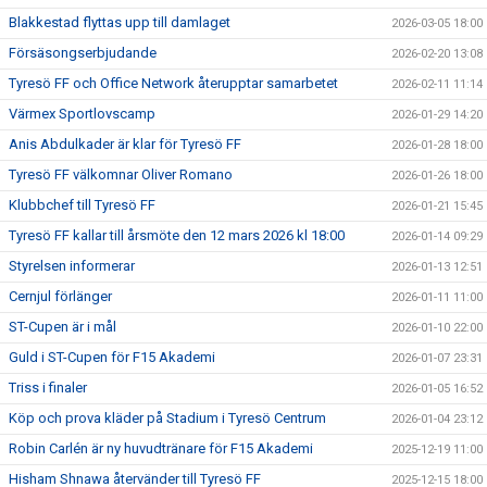
Blakkestad flyttas upp till damlaget
2026-03-05 18:00
Försäsongserbjudande
2026-02-20 13:08
Tyresö FF och Office Network återupptar samarbetet
2026-02-11 11:14
Värmex Sportlovscamp
2026-01-29 14:20
Anis Abdulkader är klar för Tyresö FF
2026-01-28 18:00
Tyresö FF välkomnar Oliver Romano
2026-01-26 18:00
Klubbchef till Tyresö FF
2026-01-21 15:45
Tyresö FF kallar till årsmöte den 12 mars 2026 kl 18:00
2026-01-14 09:29
Styrelsen informerar
2026-01-13 12:51
Cernjul förlänger
2026-01-11 11:00
ST-Cupen är i mål
2026-01-10 22:00
Guld i ST-Cupen för F15 Akademi
2026-01-07 23:31
Triss i finaler
2026-01-05 16:52
Köp och prova kläder på Stadium i Tyresö Centrum
2026-01-04 23:12
Robin Carlén är ny huvudtränare för F15 Akademi
2025-12-19 11:00
Hisham Shnawa återvänder till Tyresö FF
2025-12-15 18:00