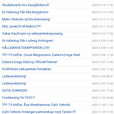
Studiebesök hos Djurgårdens IF
2023-12-14 11:30
En hälsning från Ella Bergström!
2023-12-13 17:40
Malin Olastuen ny blockansvarig!
2023-12-12 17:10
Ellie Junetoft till Malmö FF!
2023-12-11 12:52
Oskar Kaufmann ny verksamhetsansvarig
2023-12-10 17:00
En hälsning från Ludwig Holmgren!
2023-12-09 15:00
HÅLLBARHETSRAPPORTEN UTE!
2023-12-08 17:50
TFF-TV träffar: Oscar Magnusson, Dalarös Eviga Städ
2023-12-08 11:33
Dalarös Eviga Städ ny Officiell Partner!
2023-12-07 17:00
Profilfritids verksamhet fortsätter!
2023-12-06 17:00
Ledaravslutning!
2023-12-05 08:41
Ledaravslutning!
2023-12-02 15:00
SISTA CHANSEN!
2023-12-01 17:00
Föreläsning för F2011!
2023-11-30 18:00
TFF-TV träffar: Åsa Westhammar, Dafo Vehicle
2023-11-30 11:30
Dafo Vehicle förlänger partnerskap med Tyresö FF
2023-11-29 17:00