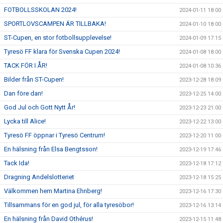
FOTBOLLSSKOLAN 2024!
2024-01-11 18:00
SPORTLOVSCAMPEN ÄR TILLBAKA!
2024-01-10 18:00
ST-Cupen, en stor fotbollsupplevelse!
2024-01-09 17:15
Tyresö FF klara för Svenska Cupen 2024!
2024-01-08 18:00
TACK FÖR I ÅR!
2024-01-08 10:36
Bilder från ST-Cupen!
2023-12-28 18:09
Dan före dan!
2023-12-25 14:00
God Jul och Gott Nytt År!
2023-12-23 21:00
Lycka till Alice!
2023-12-22 13:00
Tyresö FF öppnar i Tyresö Centrum!
2023-12-20 11:00
En hälsning från Elsa Bengtsson!
2023-12-19 17:46
Tack Ida!
2023-12-18 17:12
Dragning Andelslotteriet
2023-12-18 15:25
Välkommen hem Martina Ehnberg!
2023-12-16 17:30
Tillsammans för en god jul, för alla tyresöbor!
2023-12-16 13:14
En hälsning från David Othérus!
2023-12-15 11:48