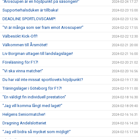
"Aroscupen är en höjdpunkt på säsongen!"
2024-02-24 17:27
Supporterhalsduken är tillbaka!
2024-02-23 15:00
DEADLINE SPORTLOVSCAMP!
2024-02-23 12:56
"Vi är många som ser fram emot Aroscupen!"
2024-02-22 17:55
Välbesökt Kick-Off!
2024-02-22 12:30
Välkommen till Årsmötet!
2024-02-21 20:00
Liv Borgman uttagen till landslagsläger!
2024-02-21 16:00
Föreläsning för F17!
2024-02-20 21:02
"Vi ska vinna matcher!"
2024-02-20 16:56
Du har väl inte missat sportlovets höjdpunkt?
2024-02-19 17:30
Träningsläger i Göteborg för F17!
2024-02-19 11:00
"En väldigt fin individuell prestation"
2024-02-18 16:30
"Jag vill komma långt med laget!"
2024-02-18 09:40
Helgens Seniormatcher!
2024-02-16 16:31
Dragning Andelslotteriet
2024-02-16 14:20
"Jag vill bidra så mycket som möjligt!"
2024-02-15 17:04