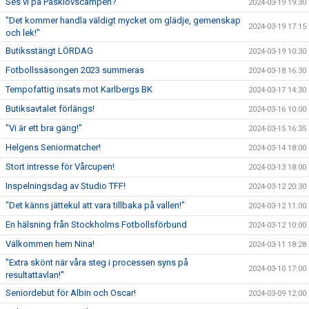
Ses vi på Påsklovscampen?
2024-03-19 19:30
"Det kommer handla väldigt mycket om glädje, gemenskap
2024-03-19 17:15
och lek!"
Butiksstängt LÖRDAG
2024-03-19 10:30
Fotbollssäsongen 2023 summeras
2024-03-18 16:30
Tempofattig insats mot Karlbergs BK
2024-03-17 14:30
Butiksavtalet förlängs!
2024-03-16 10:00
"Vi är ett bra gäng!"
2024-03-15 16:35
Helgens Seniormatcher!
2024-03-14 18:00
Stort intresse för Vårcupen!
2024-03-13 18:00
Inspelningsdag av Studio TFF!
2024-03-12 20:30
"Det känns jättekul att vara tillbaka på vallen!"
2024-03-12 11:00
En hälsning från Stockholms Fotbollsförbund
2024-03-12 10:00
Välkommen hem Nina!
2024-03-11 18:28
"Extra skönt när våra steg i processen syns på
2024-03-10 17:00
resultattavlan!"
Seniordebut för Albin och Oscar!
2024-03-09 12:00