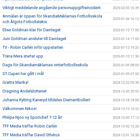
Viktigt meddelande angående personuppgiftsincident
2025-02-05 16:39
Anmälan är öppen för SkandiaMäklarnas Fotbollsskola
2025-01-26 16:12
och Älgots Fotbollslekis
Elise Goldman klar för Damlaget
2025-01-15 17:00
Juni Goldman ansluter till Damlaget
2025-01-14 17:00
TV - Robin Carlén inför uppstarten
2025-01-12 19:25
Träna Mera startar upp
2025-01-10 11:30
Dags för Skandiamäklarnas vinterfotbollsskola
2025-01-09 08:00
ST-Cupen har gått i mål
2025-01-09 07:00
Grattis Marika!
2024-12-22 09:30
Dragning Andelslotteriet
2024-12-20 20:55
Johanna Rytting Kaneryd tilldelas Diamantbollen!
2024-12-18 18:00
Välkommen Nikos!
2024-12-15 10:55
Philipe Njoo ny Sportchef 7-12 år!
2024-12-05 17:13
TFF Media träffar Robin Carlén
2024-12-02 15:20
TFF Media träffar David Othérus
2024-12-01 10:30