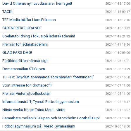
David Otherus ny huvudtränare i herrlaget!
2024-11-15 17:00
TACK!
2024-11-15 09:17
TFF Media träffar Liam Eriksson
2024-11-13 17:16
PARTNERERBJUDANDE
2024-11-13 10:12
Spelarutbildning i fokus på ledarakademin!
2024-11-12 21:12
Premiär för ledarakademin!
2024-11-11 19:56
GLAD FARS DAG!
2024-11-10 09:00
Föräldraträffen närmar sig!
2024-11-08 14:21
Domaranmälan ST-Cupen
2024-11-08 13:29
TFF-TV: "Mycket spännande som händer i föreningen!"
2024-11-07 16:50
Stort intresse för Idrottsprofil!
2024-11-07 11:00
Premiär Vinterfotbollsskolan
2024-11-05 11:00
Informationsträff, Tyresö Fotbollsgymnasium
2024-11-02 13:17
Nästa vecka börjar Träna Mera - vinter
2024-11-01 16:27
Samarbete mellan ST-Cupen och Stockholm Football Cup!
2024-11-01 10:00
Fotbollsgymnasium på Tyresö Gymnasium!
2024-10-30 18:00