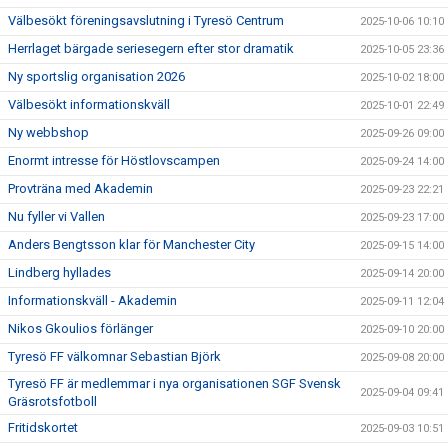
Välbesökt föreningsavslutning i Tyresö Centrum
2025-10-06 10:10
Herrlaget bärgade seriesegern efter stor dramatik
2025-10-05 23:36
Ny sportslig organisation 2026
2025-10-02 18:00
Välbesökt informationskväll
2025-10-01 22:49
Ny webbshop
2025-09-26 09:00
Enormt intresse för Höstlovscampen
2025-09-24 14:00
Provträna med Akademin
2025-09-23 22:21
Nu fyller vi Vallen
2025-09-23 17:00
Anders Bengtsson klar för Manchester City
2025-09-15 14:00
Lindberg hyllades
2025-09-14 20:00
Informationskväll - Akademin
2025-09-11 12:04
Nikos Gkoulios förlänger
2025-09-10 20:00
Tyresö FF välkomnar Sebastian Björk
2025-09-08 20:00
Tyresö FF är medlemmar i nya organisationen SGF Svensk
2025-09-04 09:41
Gräsrotsfotboll
Fritidskortet
2025-09-03 10:51