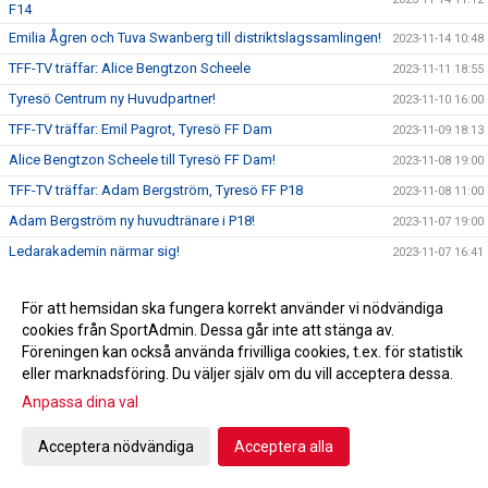
F14
Emilia Ågren och Tuva Swanberg till distriktslagssamlingen!
2023-11-14 10:48
TFF-TV träffar: Alice Bengtzon Scheele
2023-11-11 18:55
Tyresö Centrum ny Huvudpartner!
2023-11-10 16:00
TFF-TV träffar: Emil Pagrot, Tyresö FF Dam
2023-11-09 18:13
Alice Bengtzon Scheele till Tyresö FF Dam!
2023-11-08 19:00
TFF-TV träffar: Adam Bergström, Tyresö FF P18
2023-11-08 11:00
Adam Bergström ny huvudtränare i P18!
2023-11-07 19:00
Ledarakademin närmar sig!
2023-11-07 16:41
Tyresö FF mot psykisk ohälsa!
2023-11-05 09:48
För att hemsidan ska fungera korrekt använder vi nödvändiga
Hjälp oss utveckla Tyresö FF!
2023-11-03 17:00
cookies från SportAdmin. Dessa går inte att stänga av.
Emil Pagrot ny huvudtränare för damlaget!
2023-11-01 17:00
Föreningen kan också använda frivilliga cookies, t.ex. för statistik
Feriejobbare på Tyresövallen!
eller marknadsföring. Du väljer själv om du vill acceptera dessa.
2023-10-31 17:00
Anpassa dina val
Höstlovscupen!
2023-10-29 10:43
Framtidsveckan| Investeringar i ungdomsverksamheten
2023-10-27 17:41
Acceptera nödvändiga
Acceptera alla
Jeppe Mauritzson ny blockansvarig!
2023-10-26 17:00