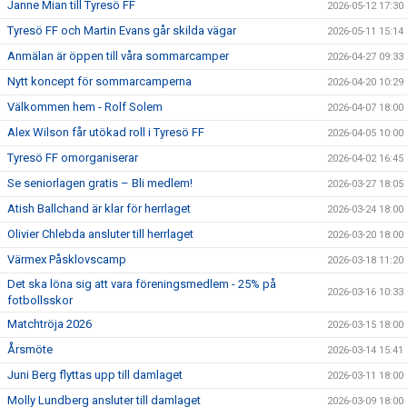
Janne Mian till Tyresö FF
2026-05-12 17:30
Tyresö FF och Martin Evans går skilda vägar
2026-05-11 15:14
Anmälan är öppen till våra sommarcamper
2026-04-27 09:33
Nytt koncept för sommarcamperna
2026-04-20 10:29
Välkommen hem - Rolf Solem
2026-04-07 18:00
Alex Wilson får utökad roll i Tyresö FF
2026-04-05 10:00
Tyresö FF omorganiserar
2026-04-02 16:45
Se seniorlagen gratis – Bli medlem!
2026-03-27 18:05
Atish Ballchand är klar för herrlaget
2026-03-24 18:00
Olivier Chlebda ansluter till herrlaget
2026-03-20 18:00
Värmex Påsklovscamp
2026-03-18 11:20
Det ska löna sig att vara föreningsmedlem - 25% på
2026-03-16 10:33
fotbollsskor
Matchtröja 2026
2026-03-15 18:00
Årsmöte
2026-03-14 15:41
Juni Berg flyttas upp till damlaget
2026-03-11 18:00
Molly Lundberg ansluter till damlaget
2026-03-09 18:00