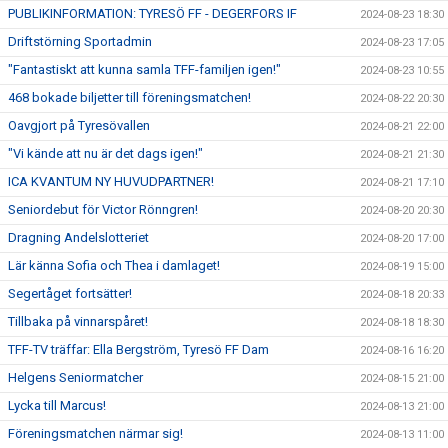
PUBLIKINFORMATION: TYRESÖ FF - DEGERFORS IF
2024-08-23 18:30
Driftstörning Sportadmin
2024-08-23 17:05
"Fantastiskt att kunna samla TFF-familjen igen!"
2024-08-23 10:55
468 bokade biljetter till föreningsmatchen!
2024-08-22 20:30
Oavgjort på Tyresövallen
2024-08-21 22:00
"Vi kände att nu är det dags igen!"
2024-08-21 21:30
ICA KVANTUM NY HUVUDPARTNER!
2024-08-21 17:10
Seniordebut för Victor Rönngren!
2024-08-20 20:30
Dragning Andelslotteriet
2024-08-20 17:00
Lär känna Sofia och Thea i damlaget!
2024-08-19 15:00
Segertåget fortsätter!
2024-08-18 20:33
Tillbaka på vinnarspåret!
2024-08-18 18:30
TFF-TV träffar: Ella Bergström, Tyresö FF Dam
2024-08-16 16:20
Helgens Seniormatcher
2024-08-15 21:00
Lycka till Marcus!
2024-08-13 21:00
Föreningsmatchen närmar sig!
2024-08-13 11:00