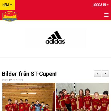
HEM
LOGGA IN
TYRESÖ FF
NYHETER
KALENDER
MATCHER
KONTAKT
Bilder från ST-Cupen!
<
>
2023-12-28 18:09