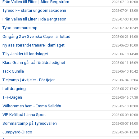
Från Vallen till Eliten | Alice Bergström
2025-07-10 10:00
Tyresö FF startar ungdomsakademi
2025-07-04 13:00
Från Vallen till Eliten | Ida Bengtsson
2025-07-03 10:00
Tybo sommarcamp
2025-07-02 10:49
Omgång 2 av Svenska Cupen är lottad
2025-06-21 14:00
Ny assisterande tränare i damlaget
2025-06-20 10:00
Tilly Jankler till landslaget
2025-06-18 14:48
Klara Grahn går på föräldraledighet
2025-06-11 16:09
Tack Gunilla
2025-06-10 10:42
Tjejcamp | Av tjejer - För tjejer
2025-06-04 08:04
Lottdragning
2025-05-27 17:02
TFF-Dagen
2025-05-16 07:38
Välkommen hem - Emma Selldén
2025-05-10 18:00
VIP-Kväll på Länna Sport
2025-05-09 10:00
Sommarcamp på Tyresövallen
2025-05-07 14:05
Jumpyard-Disco
2025-05-04 13:00