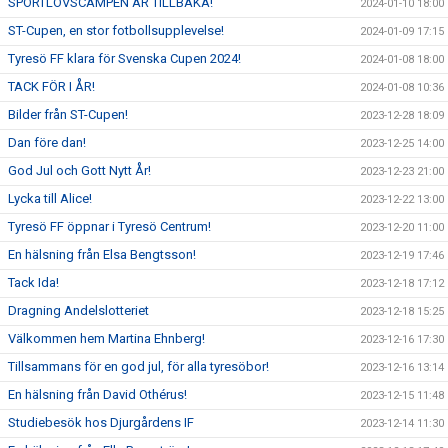
SPORTLOVSCAMPEN ÄR TILLBAKA!
2024-01-10 18:00
ST-Cupen, en stor fotbollsupplevelse!
2024-01-09 17:15
Tyresö FF klara för Svenska Cupen 2024!
2024-01-08 18:00
TACK FÖR I ÅR!
2024-01-08 10:36
Bilder från ST-Cupen!
2023-12-28 18:09
Dan före dan!
2023-12-25 14:00
God Jul och Gott Nytt År!
2023-12-23 21:00
Lycka till Alice!
2023-12-22 13:00
Tyresö FF öppnar i Tyresö Centrum!
2023-12-20 11:00
En hälsning från Elsa Bengtsson!
2023-12-19 17:46
Tack Ida!
2023-12-18 17:12
Dragning Andelslotteriet
2023-12-18 15:25
Välkommen hem Martina Ehnberg!
2023-12-16 17:30
Tillsammans för en god jul, för alla tyresöbor!
2023-12-16 13:14
En hälsning från David Othérus!
2023-12-15 11:48
Studiebesök hos Djurgårdens IF
2023-12-14 11:30