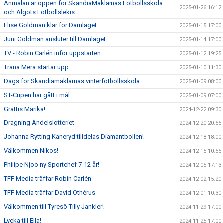
Anmälan är öppen för SkandiaMäklarnas Fotbollsskola
2025-01-26 16:12
och Älgots Fotbollslekis
Elise Goldman klar för Damlaget
2025-01-15 17:00
Juni Goldman ansluter till Damlaget
2025-01-14 17:00
TV - Robin Carlén inför uppstarten
2025-01-12 19:25
Träna Mera startar upp
2025-01-10 11:30
Dags för Skandiamäklarnas vinterfotbollsskola
2025-01-09 08:00
ST-Cupen har gått i mål
2025-01-09 07:00
Grattis Marika!
2024-12-22 09:30
Dragning Andelslotteriet
2024-12-20 20:55
Johanna Rytting Kaneryd tilldelas Diamantbollen!
2024-12-18 18:00
Välkommen Nikos!
2024-12-15 10:55
Philipe Njoo ny Sportchef 7-12 år!
2024-12-05 17:13
TFF Media träffar Robin Carlén
2024-12-02 15:20
TFF Media träffar David Othérus
2024-12-01 10:30
Välkommen till Tyresö Tilly Jankler!
2024-11-29 17:00
Lycka till Ella!
2024-11-25 17:00