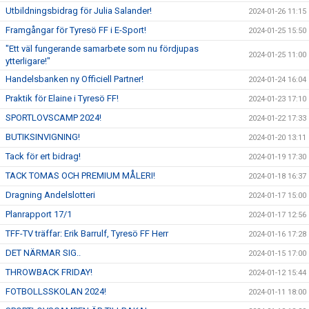
Utbildningsbidrag för Julia Salander!
2024-01-26 11:15
Framgångar för Tyresö FF i E-Sport!
2024-01-25 15:50
"Ett väl fungerande samarbete som nu fördjupas
2024-01-25 11:00
ytterligare!"
Handelsbanken ny Officiell Partner!
2024-01-24 16:04
Praktik för Elaine i Tyresö FF!
2024-01-23 17:10
SPORTLOVSCAMP 2024!
2024-01-22 17:33
BUTIKSINVIGNING!
2024-01-20 13:11
Tack för ert bidrag!
2024-01-19 17:30
TACK TOMAS OCH PREMIUM MÅLERI!
2024-01-18 16:37
Dragning Andelslotteri
2024-01-17 15:00
Planrapport 17/1
2024-01-17 12:56
TFF-TV träffar: Erik Barrulf, Tyresö FF Herr
2024-01-16 17:28
DET NÄRMAR SIG..
2024-01-15 17:00
THROWBACK FRIDAY!
2024-01-12 15:44
FOTBOLLSSKOLAN 2024!
2024-01-11 18:00