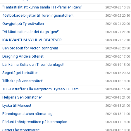
"Fantastiskt att kunna samla TFF-familjen igen!"
2024-08-23 10:55
468 bokade biljetter till föreningsmatchen!
2024-08-22 20:30
Oavgjort på Tyresövallen
2024-08-21 22:00
"Vi kände att nu är det dags igen!"
2024-08-21 21:30
ICA KVANTUM NY HUVUDPARTNER!
2024-08-21 17:10
Seniordebut för Victor Rönngren!
2024-08-20 20:30
Dragning Andelslotteriet
2024-08-20 17:00
Lär känna Sofia och Thea i damlaget!
2024-08-19 15:00
Segertåget fortsätter!
2024-08-18 20:33
Tillbaka på vinnarspåret!
2024-08-18 18:30
TFF-TV träffar: Ella Bergström, Tyresö FF Dam
2024-08-16 16:20
Helgens Seniormatcher
2024-08-15 21:00
Lycka till Marcus!
2024-08-13 21:00
Föreningsmatchen närmar sig!
2024-08-13 11:00
Förlust i höstpremiären på hemmaplan
2024-08-11 18:30
Seger i höstpremiären!
2024-08-10 18:30