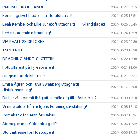
PARTNERERBJUDANDE
2024-10-27 09:15
Föreningslivet bjuder in till föräldraträff!
2024-10-25 15:54
Leah Kembel och Ellie Junetoft uttagna till F15-landslaget!
2024-10-25 08:45
Ledarakademin närmar sig!
2024-10-24 16:59
VIP-KVÄLL 23 OKTOBER
2024-10-23 20:30
TACK ERIK!
2024-10-23 18:30
DRAGNING ANDELSLOTTERI!
2024-10-22 16:40
Fotbollsfest på Tyresövallen!
2024-10-21 11:00
Dragning Andelslotteriet
2024-10-21 09:37
Emilia Ågren och Tuva Swanberg uttagna till
2024-10-17 09:58
distriktssamling!
Du har väl kommit ihåg att anmäla dig till Höstcupen?
2024-10-09 15:10
Vimmelbilder från helgens Föreningsavslutning!
2024-10-08 16:15
Comeback för Jennifer Bakai!
2024-10-07 15:34
Storseger mot Gideonbergs IF!
2024-10-06 16:32
Stort intresse för Höstcupen!
2024-10-03 17:33