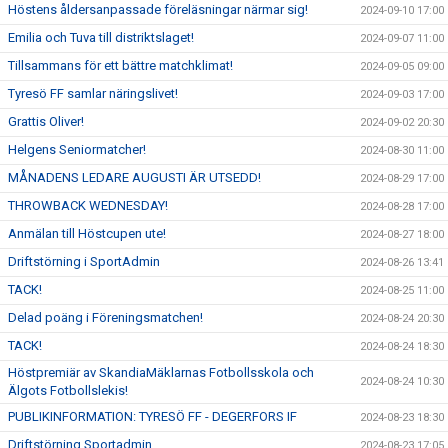
Höstens åldersanpassade föreläsningar närmar sig!
2024-09-10 17:00
Emilia och Tuva till distriktslaget!
2024-09-07 11:00
Tillsammans för ett bättre matchklimat!
2024-09-05 09:00
Tyresö FF samlar näringslivet!
2024-09-03 17:00
Grattis Oliver!
2024-09-02 20:30
Helgens Seniormatcher!
2024-08-30 11:00
MÅNADENS LEDARE AUGUSTI ÄR UTSEDD!
2024-08-29 17:00
THROWBACK WEDNESDAY!
2024-08-28 17:00
Anmälan till Höstcupen ute!
2024-08-27 18:00
Driftstörning i SportAdmin
2024-08-26 13:41
TACK!
2024-08-25 11:00
Delad poäng i Föreningsmatchen!
2024-08-24 20:30
TACK!
2024-08-24 18:30
Höstpremiär av SkandiaMäklarnas Fotbollsskola och
2024-08-24 10:30
Älgots Fotbollslekis!
PUBLIKINFORMATION: TYRESÖ FF - DEGERFORS IF
2024-08-23 18:30
Driftstörning Sportadmin
2024-08-23 17:05