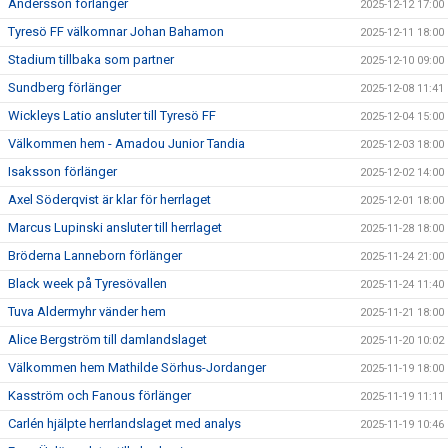
Andersson förlänger
2025-12-12 17:00
Tyresö FF välkomnar Johan Bahamon
2025-12-11 18:00
Stadium tillbaka som partner
2025-12-10 09:00
Sundberg förlänger
2025-12-08 11:41
Wickleys Latio ansluter till Tyresö FF
2025-12-04 15:00
Välkommen hem - Amadou Junior Tandia
2025-12-03 18:00
Isaksson förlänger
2025-12-02 14:00
Axel Söderqvist är klar för herrlaget
2025-12-01 18:00
Marcus Lupinski ansluter till herrlaget
2025-11-28 18:00
Bröderna Lanneborn förlänger
2025-11-24 21:00
Black week på Tyresövallen
2025-11-24 11:40
Tuva Aldermyhr vänder hem
2025-11-21 18:00
Alice Bergström till damlandslaget
2025-11-20 10:02
Välkommen hem Mathilde Sörhus-Jordanger
2025-11-19 18:00
Kasström och Fanous förlänger
2025-11-19 11:11
Carlén hjälpte herrlandslaget med analys
2025-11-19 10:46