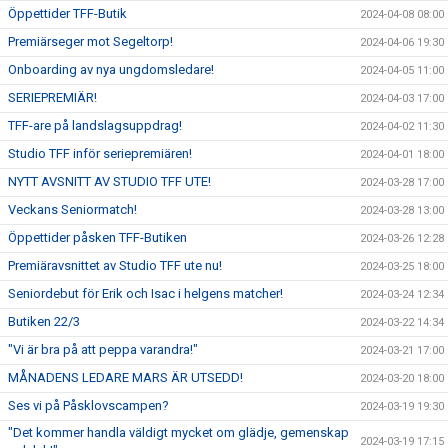
Öppettider TFF-Butik
2024-04-08 08:00
Premiärseger mot Segeltorp!
2024-04-06 19:30
Onboarding av nya ungdomsledare!
2024-04-05 11:00
SERIEPREMIÄR!
2024-04-03 17:00
TFF-are på landslagsuppdrag!
2024-04-02 11:30
Studio TFF inför seriepremiären!
2024-04-01 18:00
NYTT AVSNITT AV STUDIO TFF UTE!
2024-03-28 17:00
Veckans Seniormatch!
2024-03-28 13:00
Öppettider påsken TFF-Butiken
2024-03-26 12:28
Premiäravsnittet av Studio TFF ute nu!
2024-03-25 18:00
Seniordebut för Erik och Isac i helgens matcher!
2024-03-24 12:34
Butiken 22/3
2024-03-22 14:34
"Vi är bra på att peppa varandra!"
2024-03-21 17:00
MÅNADENS LEDARE MARS ÄR UTSEDD!
2024-03-20 18:00
Ses vi på Påsklovscampen?
2024-03-19 19:30
"Det kommer handla väldigt mycket om glädje, gemenskap
2024-03-19 17:15