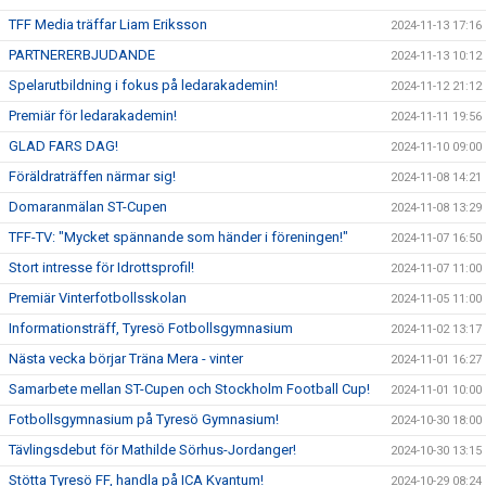
TFF Media träffar Liam Eriksson
2024-11-13 17:16
PARTNERERBJUDANDE
2024-11-13 10:12
Spelarutbildning i fokus på ledarakademin!
2024-11-12 21:12
Premiär för ledarakademin!
2024-11-11 19:56
GLAD FARS DAG!
2024-11-10 09:00
Föräldraträffen närmar sig!
2024-11-08 14:21
Domaranmälan ST-Cupen
2024-11-08 13:29
TFF-TV: "Mycket spännande som händer i föreningen!"
2024-11-07 16:50
Stort intresse för Idrottsprofil!
2024-11-07 11:00
Premiär Vinterfotbollsskolan
2024-11-05 11:00
Informationsträff, Tyresö Fotbollsgymnasium
2024-11-02 13:17
Nästa vecka börjar Träna Mera - vinter
2024-11-01 16:27
Samarbete mellan ST-Cupen och Stockholm Football Cup!
2024-11-01 10:00
Fotbollsgymnasium på Tyresö Gymnasium!
2024-10-30 18:00
Tävlingsdebut för Mathilde Sörhus-Jordanger!
2024-10-30 13:15
Stötta Tyresö FF, handla på ICA Kvantum!
2024-10-29 08:24