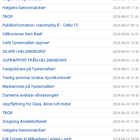
Helgens Seniormatcher!
2024-08-08 17:30
TACK!
2024-08-07 21:04
Publikinformation: Hammarby IF - Celtic FC
2024-08-07 08:16
Välkommen hem Axel!
2024-08-06 16:00
Café Tyresövallen öppnar!
2024-08-05 16:30
SILVER I HELSINGBORG!
2024-08-04 19:30
CUPRAPPORT FRÅN HELSINGBORG!
2024-08-02 12:38
Feriejobbare på Tyresövallen!
2024-08-01 13:30
Trevlig sommar önskar Sportkontoret!
2024-06-28 16:30
Mästarmöte på Tyresövallen!
2024-06-27 11:30
Damerna avslutar vårsäsongen!
2024-06-26 18:30
Uppflyttning för Clara, Alice och Indra!
2024-06-24 18:30
TACK!
2024-06-22 15:00
Dragning Andelslotteriet
2024-06-20 17:00
Helgens Seniormatcher!
2024-06-20 12:00
Erik Frigren är Månadens Ledare i Juni!
2024-06-19 18:00