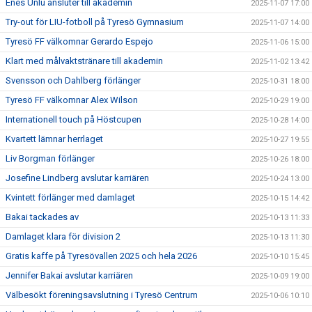
Enes Ünlü ansluter till akademin
2025-11-07 17:00
Try-out för LIU-fotboll på Tyresö Gymnasium
2025-11-07 14:00
Tyresö FF välkomnar Gerardo Espejo
2025-11-06 15:00
Klart med målvaktstränare till akademin
2025-11-02 13:42
Svensson och Dahlberg förlänger
2025-10-31 18:00
Tyresö FF välkomnar Alex Wilson
2025-10-29 19:00
Internationell touch på Höstcupen
2025-10-28 14:00
Kvartett lämnar herrlaget
2025-10-27 19:55
Liv Borgman förlänger
2025-10-26 18:00
Josefine Lindberg avslutar karriären
2025-10-24 13:00
Kvintett förlänger med damlaget
2025-10-15 14:42
Bakai tackades av
2025-10-13 11:33
Damlaget klara för division 2
2025-10-13 11:30
Gratis kaffe på Tyresövallen 2025 och hela 2026
2025-10-10 15:45
Jennifer Bakai avslutar karriären
2025-10-09 19:00
Välbesökt föreningsavslutning i Tyresö Centrum
2025-10-06 10:10