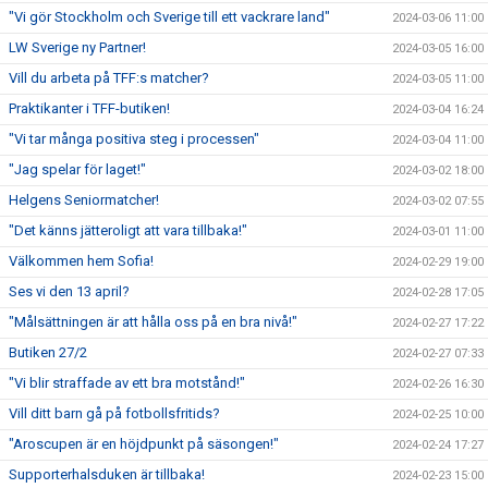
"Vi gör Stockholm och Sverige till ett vackrare land"
2024-03-06 11:00
LW Sverige ny Partner!
2024-03-05 16:00
Vill du arbeta på TFF:s matcher?
2024-03-05 11:00
Praktikanter i TFF-butiken!
2024-03-04 16:24
"Vi tar många positiva steg i processen"
2024-03-04 11:00
"Jag spelar för laget!"
2024-03-02 18:00
Helgens Seniormatcher!
2024-03-02 07:55
"Det känns jätteroligt att vara tillbaka!"
2024-03-01 11:00
Välkommen hem Sofia!
2024-02-29 19:00
Ses vi den 13 april?
2024-02-28 17:05
"Målsättningen är att hålla oss på en bra nivå!"
2024-02-27 17:22
Butiken 27/2
2024-02-27 07:33
"Vi blir straffade av ett bra motstånd!"
2024-02-26 16:30
Vill ditt barn gå på fotbollsfritids?
2024-02-25 10:00
"Aroscupen är en höjdpunkt på säsongen!"
2024-02-24 17:27
Supporterhalsduken är tillbaka!
2024-02-23 15:00