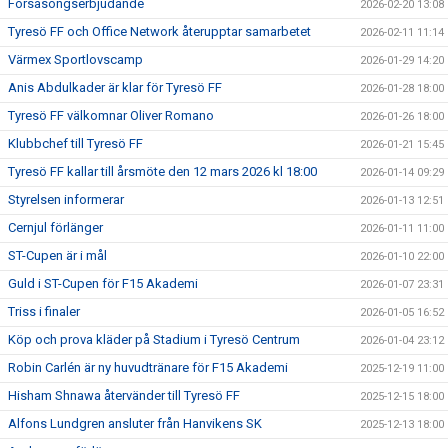
Försäsongserbjudande
2026-02-20 13:08
Tyresö FF och Office Network återupptar samarbetet
2026-02-11 11:14
Värmex Sportlovscamp
2026-01-29 14:20
Anis Abdulkader är klar för Tyresö FF
2026-01-28 18:00
Tyresö FF välkomnar Oliver Romano
2026-01-26 18:00
Klubbchef till Tyresö FF
2026-01-21 15:45
Tyresö FF kallar till årsmöte den 12 mars 2026 kl 18:00
2026-01-14 09:29
Styrelsen informerar
2026-01-13 12:51
Cernjul förlänger
2026-01-11 11:00
ST-Cupen är i mål
2026-01-10 22:00
Guld i ST-Cupen för F15 Akademi
2026-01-07 23:31
Triss i finaler
2026-01-05 16:52
Köp och prova kläder på Stadium i Tyresö Centrum
2026-01-04 23:12
Robin Carlén är ny huvudtränare för F15 Akademi
2025-12-19 11:00
Hisham Shnawa återvänder till Tyresö FF
2025-12-15 18:00
Alfons Lundgren ansluter från Hanvikens SK
2025-12-13 18:00