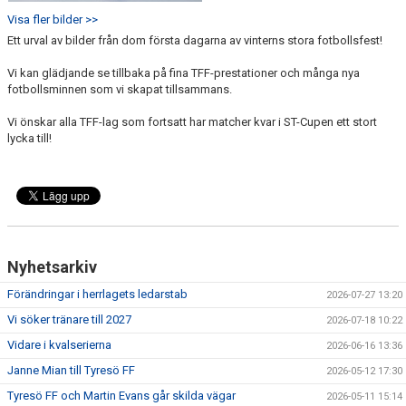
Visa fler bilder >>
Ett urval av bilder från dom första dagarna av vinterns stora fotbollsfest!
Vi kan glädjande se tillbaka på fina TFF-prestationer och många nya
fotbollsminnen som vi skapat tillsammans.
Vi önskar alla TFF-lag som fortsatt har matcher kvar i ST-Cupen ett stort
lycka till!
Nyhetsarkiv
Förändringar i herrlagets ledarstab
2026-07-27 13:20
Vi söker tränare till 2027
2026-07-18 10:22
Vidare i kvalserierna
2026-06-16 13:36
Janne Mian till Tyresö FF
2026-05-12 17:30
Tyresö FF och Martin Evans går skilda vägar
2026-05-11 15:14