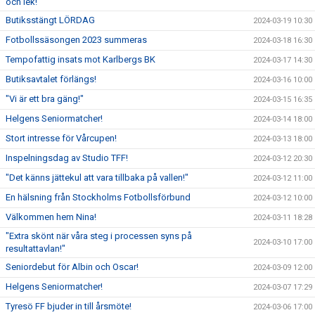
och lek!"
Butiksstängt LÖRDAG
2024-03-19 10:30
Fotbollssäsongen 2023 summeras
2024-03-18 16:30
Tempofattig insats mot Karlbergs BK
2024-03-17 14:30
Butiksavtalet förlängs!
2024-03-16 10:00
"Vi är ett bra gäng!"
2024-03-15 16:35
Helgens Seniormatcher!
2024-03-14 18:00
Stort intresse för Vårcupen!
2024-03-13 18:00
Inspelningsdag av Studio TFF!
2024-03-12 20:30
"Det känns jättekul att vara tillbaka på vallen!"
2024-03-12 11:00
En hälsning från Stockholms Fotbollsförbund
2024-03-12 10:00
Välkommen hem Nina!
2024-03-11 18:28
"Extra skönt när våra steg i processen syns på
2024-03-10 17:00
resultattavlan!"
Seniordebut för Albin och Oscar!
2024-03-09 12:00
Helgens Seniormatcher!
2024-03-07 17:29
Tyresö FF bjuder in till årsmöte!
2024-03-06 17:00