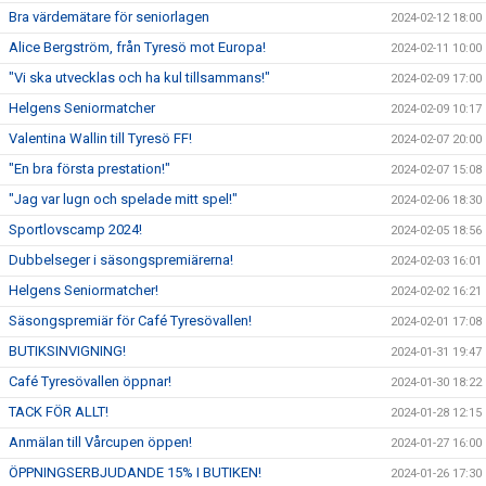
Bra värdemätare för seniorlagen
2024-02-12 18:00
Alice Bergström, från Tyresö mot Europa!
2024-02-11 10:00
"Vi ska utvecklas och ha kul tillsammans!"
2024-02-09 17:00
Helgens Seniormatcher
2024-02-09 10:17
Valentina Wallin till Tyresö FF!
2024-02-07 20:00
"En bra första prestation!"
2024-02-07 15:08
"Jag var lugn och spelade mitt spel!"
2024-02-06 18:30
Sportlovscamp 2024!
2024-02-05 18:56
Dubbelseger i säsongspremiärerna!
2024-02-03 16:01
Helgens Seniormatcher!
2024-02-02 16:21
Säsongspremiär för Café Tyresövallen!
2024-02-01 17:08
BUTIKSINVIGNING!
2024-01-31 19:47
Café Tyresövallen öppnar!
2024-01-30 18:22
TACK FÖR ALLT!
2024-01-28 12:15
Anmälan till Vårcupen öppen!
2024-01-27 16:00
ÖPPNINGSERBJUDANDE 15% I BUTIKEN!
2024-01-26 17:30