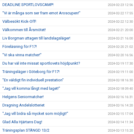
DEADLINE SPORTLOVSCAMP!
2024-02-23 12:56
"Vi är många som ser fram emot Aroscupen!"
2024-02-22 17:55
Välbesökt Kick-Off!
2024-02-22 12:30
Välkommen till Årsmötet!
2024-02-21 20:00
Liv Borgman uttagen till landslagsläger!
2024-02-21 16:00
Föreläsning för F17!
2024-02-20 21:02
"Vi ska vinna matcher!"
2024-02-20 16:56
Du har väl inte missat sportlovets höjdpunkt?
2024-02-19 17:30
Träningsläger i Göteborg för F17!
2024-02-19 11:00
"En väldigt fin individuell prestation"
2024-02-18 16:30
"Jag vill komma långt med laget!"
2024-02-18 09:40
Helgens Seniormatcher!
2024-02-16 16:31
Dragning Andelslotteriet
2024-02-16 14:20
"Jag vill bidra så mycket som möjligt!"
2024-02-15 17:04
Glad Alla Hjärtans Dag!
2024-02-14 11:34
Träningsplan STÄNGD 13/2
2024-02-13 15:20