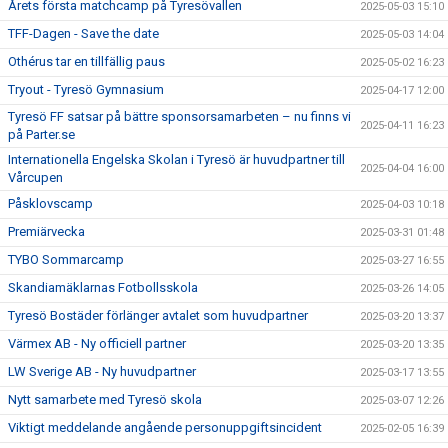
Årets första matchcamp på Tyresövallen
2025-05-03 15:10
TFF-Dagen - Save the date
2025-05-03 14:04
Othérus tar en tillfällig paus
2025-05-02 16:23
Tryout - Tyresö Gymnasium
2025-04-17 12:00
Tyresö FF satsar på bättre sponsorsamarbeten – nu finns vi
2025-04-11 16:23
på Parter.se
Internationella Engelska Skolan i Tyresö är huvudpartner till
2025-04-04 16:00
Vårcupen
Påsklovscamp
2025-04-03 10:18
Premiärvecka
2025-03-31 01:48
TYBO Sommarcamp
2025-03-27 16:55
Skandiamäklarnas Fotbollsskola
2025-03-26 14:05
Tyresö Bostäder förlänger avtalet som huvudpartner
2025-03-20 13:37
Värmex AB - Ny officiell partner
2025-03-20 13:35
LW Sverige AB - Ny huvudpartner
2025-03-17 13:55
Nytt samarbete med Tyresö skola
2025-03-07 12:26
Viktigt meddelande angående personuppgiftsincident
2025-02-05 16:39