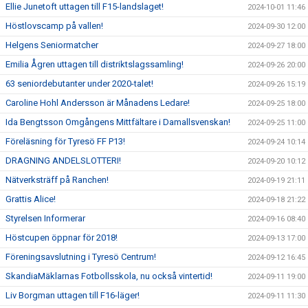
Ellie Junetoft uttagen till F15-landslaget!
2024-10-01 11:46
Höstlovscamp på vallen!
2024-09-30 12:00
Helgens Seniormatcher
2024-09-27 18:00
Emilia Ågren uttagen till distriktslagssamling!
2024-09-26 20:00
63 seniordebutanter under 2020-talet!
2024-09-26 15:19
Caroline Hohl Andersson är Månadens Ledare!
2024-09-25 18:00
Ida Bengtsson Omgångens Mittfältare i Damallsvenskan!
2024-09-25 11:00
Föreläsning för Tyresö FF P13!
2024-09-24 10:14
DRAGNING ANDELSLOTTERI!
2024-09-20 10:12
Nätverksträff på Ranchen!
2024-09-19 21:11
Grattis Alice!
2024-09-18 21:22
Styrelsen Informerar
2024-09-16 08:40
Höstcupen öppnar för 2018!
2024-09-13 17:00
Föreningsavslutning i Tyresö Centrum!
2024-09-12 16:45
SkandiaMäklarnas Fotbollsskola, nu också vintertid!
2024-09-11 19:00
Liv Borgman uttagen till F16-läger!
2024-09-11 11:30