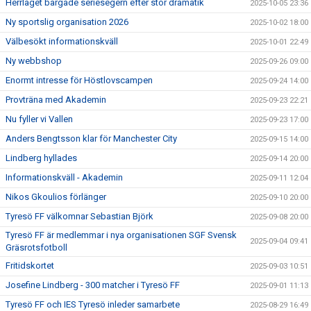
Herrlaget bärgade seriesegern efter stor dramatik
2025-10-05 23:36
Ny sportslig organisation 2026
2025-10-02 18:00
Välbesökt informationskväll
2025-10-01 22:49
Ny webbshop
2025-09-26 09:00
Enormt intresse för Höstlovscampen
2025-09-24 14:00
Provträna med Akademin
2025-09-23 22:21
Nu fyller vi Vallen
2025-09-23 17:00
Anders Bengtsson klar för Manchester City
2025-09-15 14:00
Lindberg hyllades
2025-09-14 20:00
Informationskväll - Akademin
2025-09-11 12:04
Nikos Gkoulios förlänger
2025-09-10 20:00
Tyresö FF välkomnar Sebastian Björk
2025-09-08 20:00
Tyresö FF är medlemmar i nya organisationen SGF Svensk
2025-09-04 09:41
Gräsrotsfotboll
Fritidskortet
2025-09-03 10:51
Josefine Lindberg - 300 matcher i Tyresö FF
2025-09-01 11:13
Tyresö FF och IES Tyresö inleder samarbete
2025-08-29 16:49