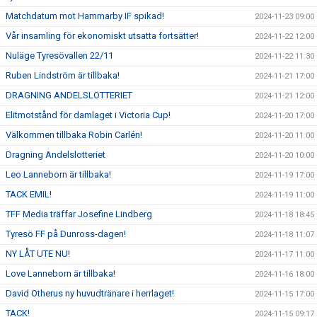
Matchdatum mot Hammarby IF spikad!
2024-11-23 09:00
Vår insamling för ekonomiskt utsatta fortsätter!
2024-11-22 12:00
Nuläge Tyresövallen 22/11
2024-11-22 11:30
Ruben Lindström är tillbaka!
2024-11-21 17:00
DRAGNING ANDELSLOTTERIET
2024-11-21 12:00
Elitmotstånd för damlaget i Victoria Cup!
2024-11-20 17:00
Välkommen tillbaka Robin Carlén!
2024-11-20 11:00
Dragning Andelslotteriet
2024-11-20 10:00
Leo Lanneborn är tillbaka!
2024-11-19 17:00
TACK EMIL!
2024-11-19 11:00
TFF Media träffar Josefine Lindberg
2024-11-18 18:45
Tyresö FF på Dunross-dagen!
2024-11-18 11:07
NY LÅT UTE NU!
2024-11-17 11:00
Love Lanneborn är tillbaka!
2024-11-16 18:00
David Otherus ny huvudtränare i herrlaget!
2024-11-15 17:00
TACK!
2024-11-15 09:17