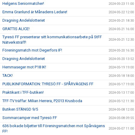
Helgens Seniormatcher!
2024-05-23 11:00
Emma Granlund är Månadens Ledare!
2024-05-22 12:00
Dragning Andelslotteriet
2024-05-21 18:30
GRATTIS ALICE!
2024-05-21 16:00
Tyresö FF presenterar sitt kommunikationsarbete på StFF
2024-05-21 12:30
Nätverksträff!
Föreningsmatch mot Degerfors IF!
2024-05-20 16:30
Dragning Andelslotteriet
2024-05-20 13:52
Hemmaseger mot P18 IK!
2024-05-19 19:00
TACK!
2024-05-18 18:00
PUBLIKINFORMATION: TYRESÖ FF - SPÅRVÄGENS FF
2024-05-17 19:00
Praktikant i TFF-butiken!
2024-05-13 17:00
TFF-TV träffar: Milian Herrera, P2013 Krusboda
2024-05-12 11:30
Butiken STÄNGD 9/5
2024-05-08 12:00
Sommarcamper med Tyresö FF
2024-05-08 09:55
636 bokade biljetter till Föreningsmatchen mot Spårvägens
2024-05-07 11:00
FF!