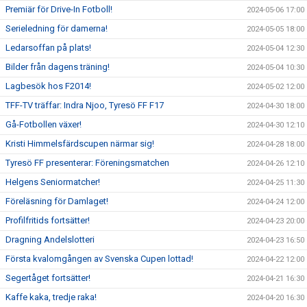
Premiär för Drive-In Fotboll!
2024-05-06 17:00
Serieledning för damerna!
2024-05-05 18:00
Ledarsoffan på plats!
2024-05-04 12:30
Bilder från dagens träning!
2024-05-04 10:30
Lagbesök hos F2014!
2024-05-02 12:00
TFF-TV träffar: Indra Njoo, Tyresö FF F17
2024-04-30 18:00
Gå-Fotbollen växer!
2024-04-30 12:10
Kristi Himmelsfärdscupen närmar sig!
2024-04-28 18:00
Tyresö FF presenterar: Föreningsmatchen
2024-04-26 12:10
Helgens Seniormatcher!
2024-04-25 11:30
Föreläsning för Damlaget!
2024-04-24 12:00
Profilfritids fortsätter!
2024-04-23 20:00
Dragning Andelslotteri
2024-04-23 16:50
Första kvalomgången av Svenska Cupen lottad!
2024-04-22 12:00
Segertåget fortsätter!
2024-04-21 16:30
Kaffe kaka, tredje raka!
2024-04-20 16:30