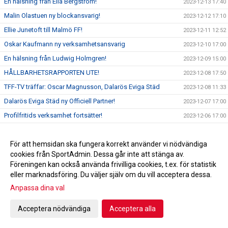
En hälsning från Ella Bergström!
2023-12-13 17:40
Malin Olastuen ny blockansvarig!
2023-12-12 17:10
Ellie Junetoft till Malmö FF!
2023-12-11 12:52
Oskar Kaufmann ny verksamhetsansvarig
2023-12-10 17:00
En hälsning från Ludwig Holmgren!
2023-12-09 15:00
HÅLLBARHETSRAPPORTEN UTE!
2023-12-08 17:50
TFF-TV träffar: Oscar Magnusson, Dalarös Eviga Städ
2023-12-08 11:33
Dalarös Eviga Städ ny Officiell Partner!
2023-12-07 17:00
Profilfritids verksamhet fortsätter!
2023-12-06 17:00
Ledaravslutning!
2023-12-05 08:41
Ledaravslutning!
För att hemsidan ska fungera korrekt använder vi nödvändiga
2023-12-02 15:00
cookies från SportAdmin. Dessa går inte att stänga av.
SISTA CHANSEN!
2023-12-01 17:00
Föreningen kan också använda frivilliga cookies, t.ex. för statistik
Föreläsning för F2011!
2023-11-30 18:00
eller marknadsföring. Du väljer själv om du vill acceptera dessa.
TFF-TV träffar: Åsa Westhammar, Dafo Vehicle
Anpassa dina val
2023-11-30 11:30
Dafo Vehicle förlänger partnerskap med Tyresö FF
2023-11-29 17:00
Acceptera nödvändiga
Acceptera alla
Utvärdering och planering av fotbollsskolan!
2023-11-28 18:00