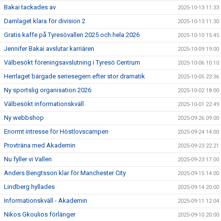
Bakai tackades av
2025-10-13 11:33
Damlaget klara för division 2
2025-10-13 11:30
Gratis kaffe på Tyresövallen 2025 och hela 2026
2025-10-10 15:45
Jennifer Bakai avslutar karriären
2025-10-09 19:00
Välbesökt föreningsavslutning i Tyresö Centrum
2025-10-06 10:10
Herrlaget bärgade seriesegern efter stor dramatik
2025-10-05 23:36
Ny sportslig organisation 2026
2025-10-02 18:00
Välbesökt informationskväll
2025-10-01 22:49
Ny webbshop
2025-09-26 09:00
Enormt intresse för Höstlovscampen
2025-09-24 14:00
Provträna med Akademin
2025-09-23 22:21
Nu fyller vi Vallen
2025-09-23 17:00
Anders Bengtsson klar för Manchester City
2025-09-15 14:00
Lindberg hyllades
2025-09-14 20:00
Informationskväll - Akademin
2025-09-11 12:04
Nikos Gkoulios förlänger
2025-09-10 20:00