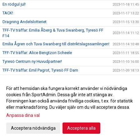
En rödgul jul!
2023-11-18 11:45
TACK!
2023-11-17 13:22
Dragning Andelslotteriet
2023-11-15 13:30
TFF-TV träffar: Emilia Åberg & Tuva Swanberg, Tyresö FF
2023-11-14 11:12
F14
Emilia Ågren och Tuva Swanberg till distriktslagssamlingen!
2023-11-14 10:48
TFF-TV träffar: Alice Bengtzon Scheele
2023-11-11 18:55
Tyresö Centrum ny Huvudpartner!
2023-11-10 16:00
TFF-TV träffar: Emil Pagrot, Tyresö FF Dam
2023-11-09 18:13
Alice Bengtzon Scheele till Tyresö FF Dam!
2023-11-08 19:00
TFF-TV träffar: Adam Bergström, Tyresö FF P18
2023-11-08 11:00
För att hemsidan ska fungera korrekt använder vi nödvändiga
cookies från SportAdmin. Dessa går inte att stänga av.
Adam Bergström ny huvudtränare i P18!
2023-11-07 19:00
Föreningen kan också använda frivilliga cookies, t.ex. för statistik
Ledarakademin närmar sig!
2023-11-07 16:41
eller marknadsföring. Du väljer själv om du vill acceptera dessa.
Tyresö FF mot psykisk ohälsa!
2023-11-05 09:48
Anpassa dina val
Hjälp oss utveckla Tyresö FF!
2023-11-03 17:00
Acceptera nödvändiga
Acceptera alla
Emil Pagrot ny huvudtränare för damlaget!
2023-11-01 17:00