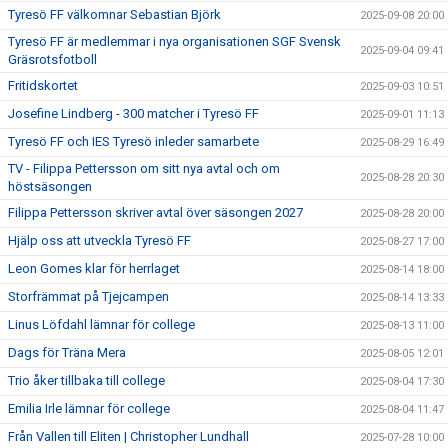
Tyresö FF välkomnar Sebastian Björk
2025-09-08 20:00
Tyresö FF är medlemmar i nya organisationen SGF Svensk
2025-09-04 09:41
Gräsrotsfotboll
Fritidskortet
2025-09-03 10:51
Josefine Lindberg - 300 matcher i Tyresö FF
2025-09-01 11:13
Tyresö FF och IES Tyresö inleder samarbete
2025-08-29 16:49
TV - Filippa Pettersson om sitt nya avtal och om
2025-08-28 20:30
höstsäsongen
Filippa Pettersson skriver avtal över säsongen 2027
2025-08-28 20:00
Hjälp oss att utveckla Tyresö FF
2025-08-27 17:00
Leon Gomes klar för herrlaget
2025-08-14 18:00
Storfrämmat på Tjejcampen
2025-08-14 13:33
Linus Löfdahl lämnar för college
2025-08-13 11:00
Dags för Träna Mera
2025-08-05 12:01
Trio åker tillbaka till college
2025-08-04 17:30
Emilia Irle lämnar för college
2025-08-04 11:47
Från Vallen till Eliten | Christopher Lundhall
2025-07-28 10:00