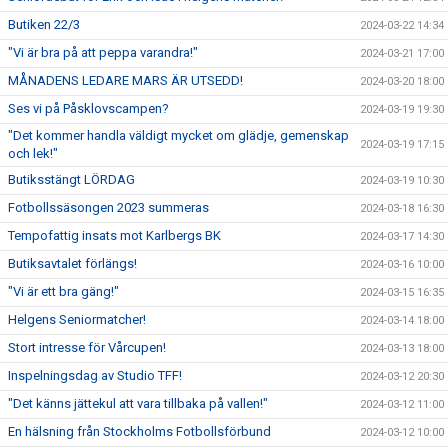
Butiken 22/3
2024-03-22 14:34
"Vi är bra på att peppa varandra!"
2024-03-21 17:00
MÅNADENS LEDARE MARS ÄR UTSEDD!
2024-03-20 18:00
Ses vi på Påsklovscampen?
2024-03-19 19:30
"Det kommer handla väldigt mycket om glädje, gemenskap
2024-03-19 17:15
och lek!"
Butiksstängt LÖRDAG
2024-03-19 10:30
Fotbollssäsongen 2023 summeras
2024-03-18 16:30
Tempofattig insats mot Karlbergs BK
2024-03-17 14:30
Butiksavtalet förlängs!
2024-03-16 10:00
"Vi är ett bra gäng!"
2024-03-15 16:35
Helgens Seniormatcher!
2024-03-14 18:00
Stort intresse för Vårcupen!
2024-03-13 18:00
Inspelningsdag av Studio TFF!
2024-03-12 20:30
"Det känns jättekul att vara tillbaka på vallen!"
2024-03-12 11:00
En hälsning från Stockholms Fotbollsförbund
2024-03-12 10:00