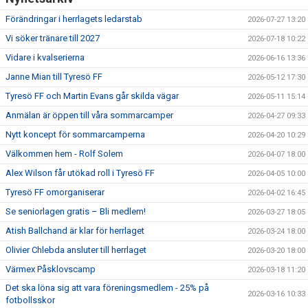
Förändringar i herrlagets ledarstab
2026-07-27 13:20
Vi söker tränare till 2027
2026-07-18 10:22
Vidare i kvalserierna
2026-06-16 13:36
Janne Mian till Tyresö FF
2026-05-12 17:30
Tyresö FF och Martin Evans går skilda vägar
2026-05-11 15:14
Anmälan är öppen till våra sommarcamper
2026-04-27 09:33
Nytt koncept för sommarcamperna
2026-04-20 10:29
Välkommen hem - Rolf Solem
2026-04-07 18:00
Alex Wilson får utökad roll i Tyresö FF
2026-04-05 10:00
Tyresö FF omorganiserar
2026-04-02 16:45
Se seniorlagen gratis – Bli medlem!
2026-03-27 18:05
Atish Ballchand är klar för herrlaget
2026-03-24 18:00
Olivier Chlebda ansluter till herrlaget
2026-03-20 18:00
Värmex Påsklovscamp
2026-03-18 11:20
Det ska löna sig att vara föreningsmedlem - 25% på
2026-03-16 10:33
fotbollsskor