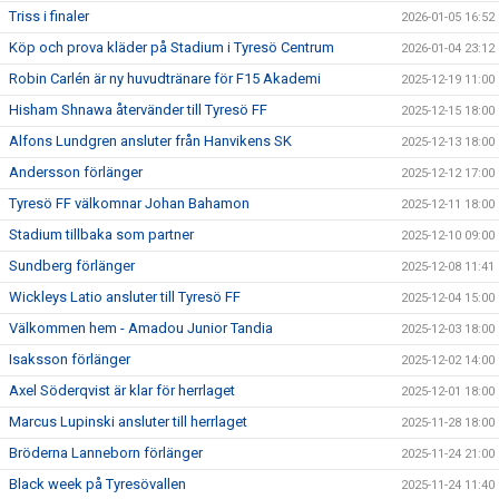
Triss i finaler
2026-01-05 16:52
Köp och prova kläder på Stadium i Tyresö Centrum
2026-01-04 23:12
Robin Carlén är ny huvudtränare för F15 Akademi
2025-12-19 11:00
Hisham Shnawa återvänder till Tyresö FF
2025-12-15 18:00
Alfons Lundgren ansluter från Hanvikens SK
2025-12-13 18:00
Andersson förlänger
2025-12-12 17:00
Tyresö FF välkomnar Johan Bahamon
2025-12-11 18:00
Stadium tillbaka som partner
2025-12-10 09:00
Sundberg förlänger
2025-12-08 11:41
Wickleys Latio ansluter till Tyresö FF
2025-12-04 15:00
Välkommen hem - Amadou Junior Tandia
2025-12-03 18:00
Isaksson förlänger
2025-12-02 14:00
Axel Söderqvist är klar för herrlaget
2025-12-01 18:00
Marcus Lupinski ansluter till herrlaget
2025-11-28 18:00
Bröderna Lanneborn förlänger
2025-11-24 21:00
Black week på Tyresövallen
2025-11-24 11:40