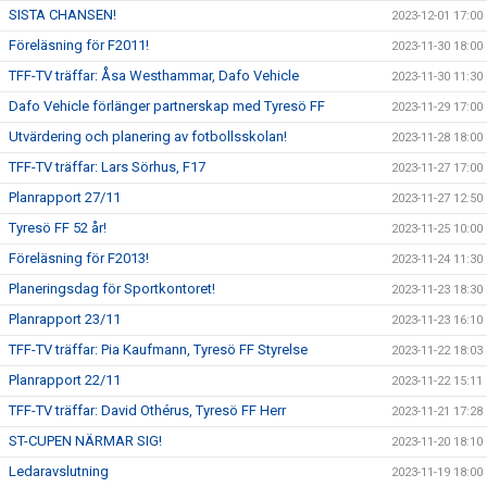
SISTA CHANSEN!
2023-12-01 17:00
Föreläsning för F2011!
2023-11-30 18:00
TFF-TV träffar: Åsa Westhammar, Dafo Vehicle
2023-11-30 11:30
Dafo Vehicle förlänger partnerskap med Tyresö FF
2023-11-29 17:00
Utvärdering och planering av fotbollsskolan!
2023-11-28 18:00
TFF-TV träffar: Lars Sörhus, F17
2023-11-27 17:00
Planrapport 27/11
2023-11-27 12:50
Tyresö FF 52 år!
2023-11-25 10:00
Föreläsning för F2013!
2023-11-24 11:30
Planeringsdag för Sportkontoret!
2023-11-23 18:30
Planrapport 23/11
2023-11-23 16:10
TFF-TV träffar: Pia Kaufmann, Tyresö FF Styrelse
2023-11-22 18:03
Planrapport 22/11
2023-11-22 15:11
TFF-TV träffar: David Othérus, Tyresö FF Herr
2023-11-21 17:28
ST-CUPEN NÄRMAR SIG!
2023-11-20 18:10
Ledaravslutning
2023-11-19 18:00