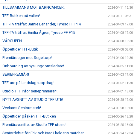
TILLSAMMANS MOT BARNCANCER!
2024-04-11 12:30
TFF-Butiken på vallen!
2024-04-11 08:31
TFF-TV träffar: Jamie Lenander, Tyresö FF P14
2024-04-09 17:00
TFF-TV träffar: Emilia Ågren, Tyresö FF F15
2024-04-08 17:00
VÅRCUPEN
2024-04-08 10:30
Öppettider TFF-Butik
2024-04-08 08:00
Premiärseger mot Segeltorp!
2024-04-06 19:30
Onboarding av nya ungdomsledare!
2024-04-05 11:00
SERIEPREMIÄR!
2024-04-03 17:00
TFF-are på landslagsuppdrag!
2024-04-02 11:30
Studio TFF inför seriepremiären!
2024-04-01 18:00
NYTT AVSNITT AV STUDIO TFF UTE!
2024-03-28 17:00
Veckans Seniormatch!
2024-03-28 13:00
Öppettider påsken TFF-Butiken
2024-03-26 12:28
Premiäravsnittet av Studio TFF ute nu!
2024-03-25 18:00
Seniordebut för Erik och Isac i helgens matcher!
2024-03-24 12:34