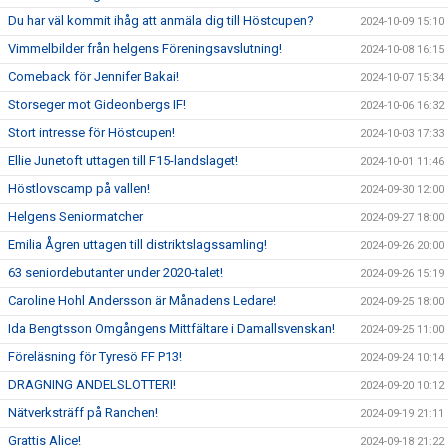
Du har väl kommit ihåg att anmäla dig till Höstcupen?
2024-10-09 15:10
Vimmelbilder från helgens Föreningsavslutning!
2024-10-08 16:15
Comeback för Jennifer Bakai!
2024-10-07 15:34
Storseger mot Gideonbergs IF!
2024-10-06 16:32
Stort intresse för Höstcupen!
2024-10-03 17:33
Ellie Junetoft uttagen till F15-landslaget!
2024-10-01 11:46
Höstlovscamp på vallen!
2024-09-30 12:00
Helgens Seniormatcher
2024-09-27 18:00
Emilia Ågren uttagen till distriktslagssamling!
2024-09-26 20:00
63 seniordebutanter under 2020-talet!
2024-09-26 15:19
Caroline Hohl Andersson är Månadens Ledare!
2024-09-25 18:00
Ida Bengtsson Omgångens Mittfältare i Damallsvenskan!
2024-09-25 11:00
Föreläsning för Tyresö FF P13!
2024-09-24 10:14
DRAGNING ANDELSLOTTERI!
2024-09-20 10:12
Nätverksträff på Ranchen!
2024-09-19 21:11
Grattis Alice!
2024-09-18 21:22