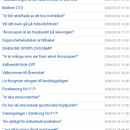
Butiken 27/2
2024-02-27 07:33
"Vi blir straffade av ett bra motstånd!"
2024-02-26 16:30
Vill ditt barn gå på fotbollsfritids?
2024-02-25 10:00
"Aroscupen är en höjdpunkt på säsongen!"
2024-02-24 17:27
Supporterhalsduken är tillbaka!
2024-02-23 15:00
DEADLINE SPORTLOVSCAMP!
2024-02-23 12:56
"Vi är många som ser fram emot Aroscupen!"
2024-02-22 17:55
Välbesökt Kick-Off!
2024-02-22 12:30
Välkommen till Årsmötet!
2024-02-21 20:00
Liv Borgman uttagen till landslagsläger!
2024-02-21 16:00
Föreläsning för F17!
2024-02-20 21:02
"Vi ska vinna matcher!"
2024-02-20 16:56
Du har väl inte missat sportlovets höjdpunkt?
2024-02-19 17:30
Träningsläger i Göteborg för F17!
2024-02-19 11:00
"En väldigt fin individuell prestation"
2024-02-18 16:30
"Jag vill komma långt med laget!"
2024-02-18 09:40