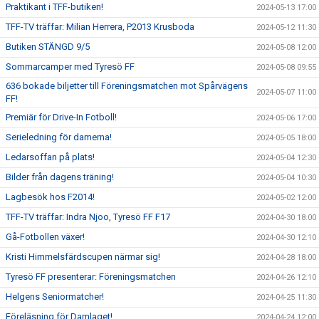
Praktikant i TFF-butiken!
2024-05-13 17:00
TFF-TV träffar: Milian Herrera, P2013 Krusboda
2024-05-12 11:30
Butiken STÄNGD 9/5
2024-05-08 12:00
Sommarcamper med Tyresö FF
2024-05-08 09:55
636 bokade biljetter till Föreningsmatchen mot Spårvägens
2024-05-07 11:00
FF!
Premiär för Drive-In Fotboll!
2024-05-06 17:00
Serieledning för damerna!
2024-05-05 18:00
Ledarsoffan på plats!
2024-05-04 12:30
Bilder från dagens träning!
2024-05-04 10:30
Lagbesök hos F2014!
2024-05-02 12:00
TFF-TV träffar: Indra Njoo, Tyresö FF F17
2024-04-30 18:00
Gå-Fotbollen växer!
2024-04-30 12:10
Kristi Himmelsfärdscupen närmar sig!
2024-04-28 18:00
Tyresö FF presenterar: Föreningsmatchen
2024-04-26 12:10
Helgens Seniormatcher!
2024-04-25 11:30
Föreläsning för Damlaget!
2024-04-24 12:00