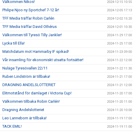
Välkommen Nikos!
2024-12-15 10:55
Philipe Njoo ny Sportchef 7-12 år!
2024-12-05 17:13
TFF Media träffar Robin Carlén
2024-12-02 15:20
TFF Media träffar David Othérus
2024-12-01 10:30
Välkommen till Tyresö Tilly Jankler!
2024-11-29 17:00
Lycka till Ella!
2024-11-25 17:00
Matchdatum mot Hammarby IF spikad!
2024-11-23 09:00
Vår insamling för ekonomiskt utsatta fortsätter!
2024-11-22 12:00
Nuläge Tyresövallen 22/11
2024-11-22 11:30
Ruben Lindström är tillbaka!
2024-11-21 17:00
DRAGNING ANDELSLOTTERIET
2024-11-21 12:00
Elitmotstånd för damlaget i Victoria Cup!
2024-11-20 17:00
Välkommen tillbaka Robin Carlén!
2024-11-20 11:00
Dragning Andelslotteriet
2024-11-20 10:00
Leo Lanneborn är tillbaka!
2024-11-19 17:00
TACK EMIL!
2024-11-19 11:00