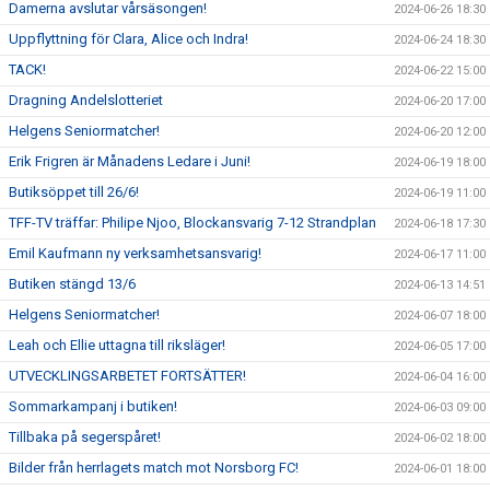
Damerna avslutar vårsäsongen!
2024-06-26 18:30
Uppflyttning för Clara, Alice och Indra!
2024-06-24 18:30
TACK!
2024-06-22 15:00
Dragning Andelslotteriet
2024-06-20 17:00
Helgens Seniormatcher!
2024-06-20 12:00
Erik Frigren är Månadens Ledare i Juni!
2024-06-19 18:00
Butiksöppet till 26/6!
2024-06-19 11:00
TFF-TV träffar: Philipe Njoo, Blockansvarig 7-12 Strandplan
2024-06-18 17:30
Emil Kaufmann ny verksamhetsansvarig!
2024-06-17 11:00
Butiken stängd 13/6
2024-06-13 14:51
Helgens Seniormatcher!
2024-06-07 18:00
Leah och Ellie uttagna till riksläger!
2024-06-05 17:00
UTVECKLINGSARBETET FORTSÄTTER!
2024-06-04 16:00
Sommarkampanj i butiken!
2024-06-03 09:00
Tillbaka på segerspåret!
2024-06-02 18:00
Bilder från herrlagets match mot Norsborg FC!
2024-06-01 18:00