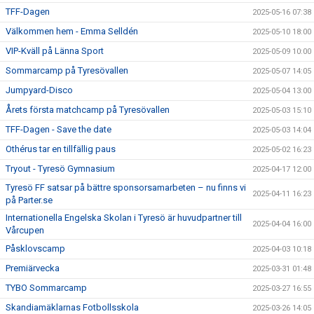
TFF-Dagen
2025-05-16 07:38
Välkommen hem - Emma Selldén
2025-05-10 18:00
VIP-Kväll på Länna Sport
2025-05-09 10:00
Sommarcamp på Tyresövallen
2025-05-07 14:05
Jumpyard-Disco
2025-05-04 13:00
Årets första matchcamp på Tyresövallen
2025-05-03 15:10
TFF-Dagen - Save the date
2025-05-03 14:04
Othérus tar en tillfällig paus
2025-05-02 16:23
Tryout - Tyresö Gymnasium
2025-04-17 12:00
Tyresö FF satsar på bättre sponsorsamarbeten – nu finns vi
2025-04-11 16:23
på Parter.se
Internationella Engelska Skolan i Tyresö är huvudpartner till
2025-04-04 16:00
Vårcupen
Påsklovscamp
2025-04-03 10:18
Premiärvecka
2025-03-31 01:48
TYBO Sommarcamp
2025-03-27 16:55
Skandiamäklarnas Fotbollsskola
2025-03-26 14:05