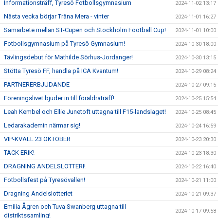
Informationsträff, Tyresö Fotbollsgymnasium
2024-11-02 13:17
Nästa vecka börjar Träna Mera - vinter
2024-11-01 16:27
Samarbete mellan ST-Cupen och Stockholm Football Cup!
2024-11-01 10:00
Fotbollsgymnasium på Tyresö Gymnasium!
2024-10-30 18:00
Tävlingsdebut för Mathilde Sörhus-Jordanger!
2024-10-30 13:15
Stötta Tyresö FF, handla på ICA Kvantum!
2024-10-29 08:24
PARTNERERBJUDANDE
2024-10-27 09:15
Föreningslivet bjuder in till föräldraträff!
2024-10-25 15:54
Leah Kembel och Ellie Junetoft uttagna till F15-landslaget!
2024-10-25 08:45
Ledarakademin närmar sig!
2024-10-24 16:59
VIP-KVÄLL 23 OKTOBER
2024-10-23 20:30
TACK ERIK!
2024-10-23 18:30
DRAGNING ANDELSLOTTERI!
2024-10-22 16:40
Fotbollsfest på Tyresövallen!
2024-10-21 11:00
Dragning Andelslotteriet
2024-10-21 09:37
Emilia Ågren och Tuva Swanberg uttagna till
2024-10-17 09:58
distriktssamling!