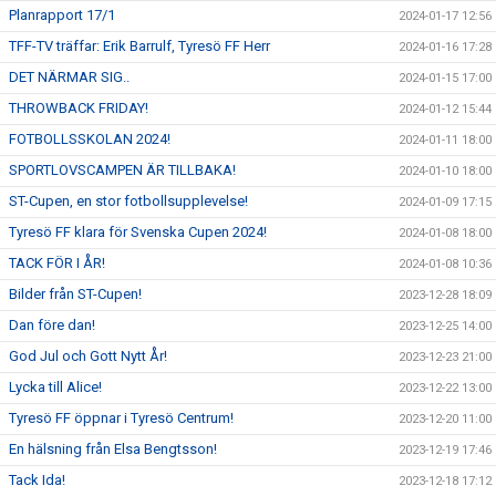
Planrapport 17/1
2024-01-17 12:56
TFF-TV träffar: Erik Barrulf, Tyresö FF Herr
2024-01-16 17:28
DET NÄRMAR SIG..
2024-01-15 17:00
THROWBACK FRIDAY!
2024-01-12 15:44
FOTBOLLSSKOLAN 2024!
2024-01-11 18:00
SPORTLOVSCAMPEN ÄR TILLBAKA!
2024-01-10 18:00
ST-Cupen, en stor fotbollsupplevelse!
2024-01-09 17:15
Tyresö FF klara för Svenska Cupen 2024!
2024-01-08 18:00
TACK FÖR I ÅR!
2024-01-08 10:36
Bilder från ST-Cupen!
2023-12-28 18:09
Dan före dan!
2023-12-25 14:00
God Jul och Gott Nytt År!
2023-12-23 21:00
Lycka till Alice!
2023-12-22 13:00
Tyresö FF öppnar i Tyresö Centrum!
2023-12-20 11:00
En hälsning från Elsa Bengtsson!
2023-12-19 17:46
Tack Ida!
2023-12-18 17:12