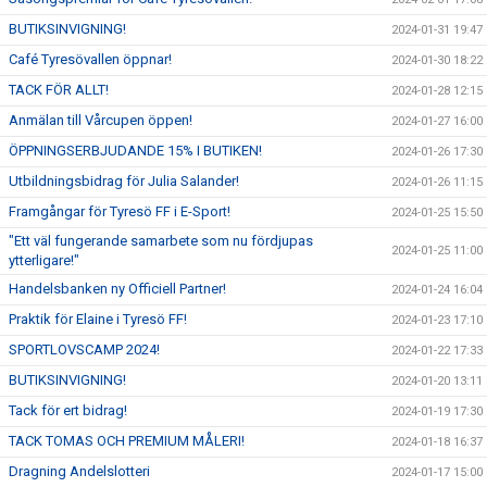
BUTIKSINVIGNING!
2024-01-31 19:47
Café Tyresövallen öppnar!
2024-01-30 18:22
TACK FÖR ALLT!
2024-01-28 12:15
Anmälan till Vårcupen öppen!
2024-01-27 16:00
ÖPPNINGSERBJUDANDE 15% I BUTIKEN!
2024-01-26 17:30
Utbildningsbidrag för Julia Salander!
2024-01-26 11:15
Framgångar för Tyresö FF i E-Sport!
2024-01-25 15:50
"Ett väl fungerande samarbete som nu fördjupas
2024-01-25 11:00
ytterligare!"
Handelsbanken ny Officiell Partner!
2024-01-24 16:04
Praktik för Elaine i Tyresö FF!
2024-01-23 17:10
SPORTLOVSCAMP 2024!
2024-01-22 17:33
BUTIKSINVIGNING!
2024-01-20 13:11
Tack för ert bidrag!
2024-01-19 17:30
TACK TOMAS OCH PREMIUM MÅLERI!
2024-01-18 16:37
Dragning Andelslotteri
2024-01-17 15:00