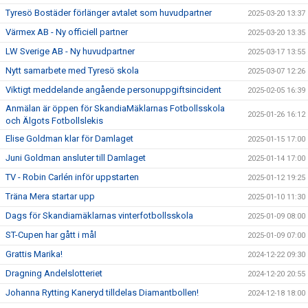
Tyresö Bostäder förlänger avtalet som huvudpartner
2025-03-20 13:37
Värmex AB - Ny officiell partner
2025-03-20 13:35
LW Sverige AB - Ny huvudpartner
2025-03-17 13:55
Nytt samarbete med Tyresö skola
2025-03-07 12:26
Viktigt meddelande angående personuppgiftsincident
2025-02-05 16:39
Anmälan är öppen för SkandiaMäklarnas Fotbollsskola
2025-01-26 16:12
och Älgots Fotbollslekis
Elise Goldman klar för Damlaget
2025-01-15 17:00
Juni Goldman ansluter till Damlaget
2025-01-14 17:00
TV - Robin Carlén inför uppstarten
2025-01-12 19:25
Träna Mera startar upp
2025-01-10 11:30
Dags för Skandiamäklarnas vinterfotbollsskola
2025-01-09 08:00
ST-Cupen har gått i mål
2025-01-09 07:00
Grattis Marika!
2024-12-22 09:30
Dragning Andelslotteriet
2024-12-20 20:55
Johanna Rytting Kaneryd tilldelas Diamantbollen!
2024-12-18 18:00