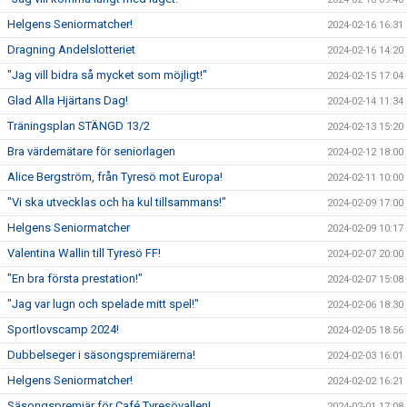
Helgens Seniormatcher!
2024-02-16 16:31
Dragning Andelslotteriet
2024-02-16 14:20
"Jag vill bidra så mycket som möjligt!"
2024-02-15 17:04
Glad Alla Hjärtans Dag!
2024-02-14 11:34
Träningsplan STÄNGD 13/2
2024-02-13 15:20
Bra värdemätare för seniorlagen
2024-02-12 18:00
Alice Bergström, från Tyresö mot Europa!
2024-02-11 10:00
"Vi ska utvecklas och ha kul tillsammans!"
2024-02-09 17:00
Helgens Seniormatcher
2024-02-09 10:17
Valentina Wallin till Tyresö FF!
2024-02-07 20:00
"En bra första prestation!"
2024-02-07 15:08
"Jag var lugn och spelade mitt spel!"
2024-02-06 18:30
Sportlovscamp 2024!
2024-02-05 18:56
Dubbelseger i säsongspremiärerna!
2024-02-03 16:01
Helgens Seniormatcher!
2024-02-02 16:21
Säsongspremiär för Café Tyresövallen!
2024-02-01 17:08