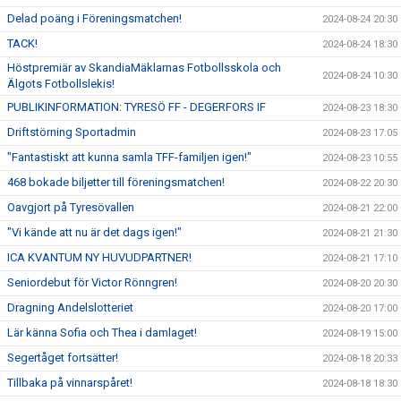
Delad poäng i Föreningsmatchen!
2024-08-24 20:30
TACK!
2024-08-24 18:30
Höstpremiär av SkandiaMäklarnas Fotbollsskola och
2024-08-24 10:30
Älgots Fotbollslekis!
PUBLIKINFORMATION: TYRESÖ FF - DEGERFORS IF
2024-08-23 18:30
Driftstörning Sportadmin
2024-08-23 17:05
"Fantastiskt att kunna samla TFF-familjen igen!"
2024-08-23 10:55
468 bokade biljetter till föreningsmatchen!
2024-08-22 20:30
Oavgjort på Tyresövallen
2024-08-21 22:00
"Vi kände att nu är det dags igen!"
2024-08-21 21:30
ICA KVANTUM NY HUVUDPARTNER!
2024-08-21 17:10
Seniordebut för Victor Rönngren!
2024-08-20 20:30
Dragning Andelslotteriet
2024-08-20 17:00
Lär känna Sofia och Thea i damlaget!
2024-08-19 15:00
Segertåget fortsätter!
2024-08-18 20:33
Tillbaka på vinnarspåret!
2024-08-18 18:30