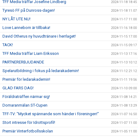
TFF Media träffar Josefine Lindberg
2024-11-18 18:45
Tyresö FF på Dunross-dagen!
2024-11-18 11:07
NY LÅT UTE NU!
2024-11-17 11:00
Love Lanneborn är tillbaka!
2024-11-16 18:00
David Otherus ny huvudtränare i herrlaget!
2024-11-15 17:00
TACK!
2024-11-15 09:17
TFF Media träffar Liam Eriksson
2024-11-13 17:16
PARTNERERBJUDANDE
2024-11-13 10:12
Spelarutbildning i fokus på ledarakademin!
2024-11-12 21:12
Premiär för ledarakademin!
2024-11-11 19:56
GLAD FARS DAG!
2024-11-10 09:00
Föräldraträffen närmar sig!
2024-11-08 14:21
Domaranmälan ST-Cupen
2024-11-08 13:29
TFF-TV: "Mycket spännande som händer i föreningen!"
2024-11-07 16:50
Stort intresse för Idrottsprofil!
2024-11-07 11:00
Premiär Vinterfotbollsskolan
2024-11-05 11:00