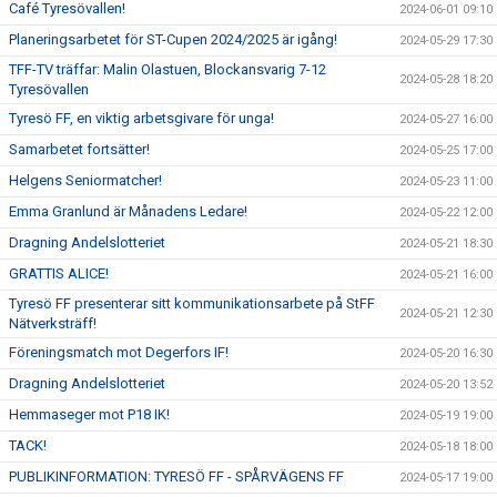
Café Tyresövallen!
2024-06-01 09:10
Planeringsarbetet för ST-Cupen 2024/2025 är igång!
2024-05-29 17:30
TFF-TV träffar: Malin Olastuen, Blockansvarig 7-12
2024-05-28 18:20
Tyresövallen
Tyresö FF, en viktig arbetsgivare för unga!
2024-05-27 16:00
Samarbetet fortsätter!
2024-05-25 17:00
Helgens Seniormatcher!
2024-05-23 11:00
Emma Granlund är Månadens Ledare!
2024-05-22 12:00
Dragning Andelslotteriet
2024-05-21 18:30
GRATTIS ALICE!
2024-05-21 16:00
Tyresö FF presenterar sitt kommunikationsarbete på StFF
2024-05-21 12:30
Nätverksträff!
Föreningsmatch mot Degerfors IF!
2024-05-20 16:30
Dragning Andelslotteriet
2024-05-20 13:52
Hemmaseger mot P18 IK!
2024-05-19 19:00
TACK!
2024-05-18 18:00
PUBLIKINFORMATION: TYRESÖ FF - SPÅRVÄGENS FF
2024-05-17 19:00