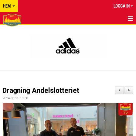
HEM
LOGGA IN
TYRESÖ FF
NYHETER
KALENDER
MATCHER
KONTAKT
Dragning Andelslotteriet
<
>
2024-05-21 18:30