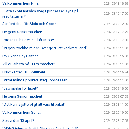
Välkommen hem Nina!
2024-03-11 18:28
"Extra skönt när våra steg i processen syns på
2024-03-10 17:00
resultattavlan!"
Seniordebut för Albin och Oscar!
2024-03-09 12:00
Helgens Seniormatcher!
2024-03-07 17:29
Tyresö FF bjuder in till årsmöte!
2024-03-06 17:00
"Vi gör Stockholm och Sverige till ett vackrare land"
2024-03-06 11:00
LW Sverige ny Partner!
2024-03-05 16:00
Vill du arbeta på TFF:s matcher?
2024-03-05 11:00
Praktikanter i TFF-butiken!
2024-03-04 16:24
"Vi tar många positiva steg i processen"
2024-03-04 11:00
"Jag spelar för laget!"
2024-03-02 18:00
Helgens Seniormatcher!
2024-03-02 07:55
"Det känns jätteroligt att vara tillbaka!"
2024-03-01 11:00
Välkommen hem Sofia!
2024-02-29 19:00
Ses vi den 13 april?
2024-02-28 17:05
"Målsättningen är att hålla oss på en bra nivå!"
2024-02-27 17:22