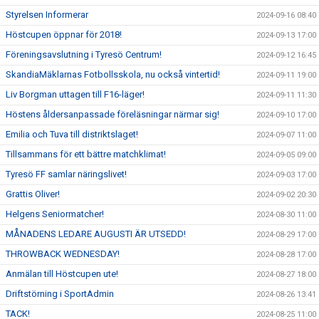
Styrelsen Informerar
2024-09-16 08:40
Höstcupen öppnar för 2018!
2024-09-13 17:00
Föreningsavslutning i Tyresö Centrum!
2024-09-12 16:45
SkandiaMäklarnas Fotbollsskola, nu också vintertid!
2024-09-11 19:00
Liv Borgman uttagen till F16-läger!
2024-09-11 11:30
Höstens åldersanpassade föreläsningar närmar sig!
2024-09-10 17:00
Emilia och Tuva till distriktslaget!
2024-09-07 11:00
Tillsammans för ett bättre matchklimat!
2024-09-05 09:00
Tyresö FF samlar näringslivet!
2024-09-03 17:00
Grattis Oliver!
2024-09-02 20:30
Helgens Seniormatcher!
2024-08-30 11:00
MÅNADENS LEDARE AUGUSTI ÄR UTSEDD!
2024-08-29 17:00
THROWBACK WEDNESDAY!
2024-08-28 17:00
Anmälan till Höstcupen ute!
2024-08-27 18:00
Driftstörning i SportAdmin
2024-08-26 13:41
TACK!
2024-08-25 11:00