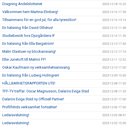
Dragning Andelslotteriet
2023-12-18 15:25
Välkommen hem Martina Ehnberg!
2023-12-16 17:30
Tillsammans för en god jul, för alla tyresöbor!
2023-12-16 13:14
En hälsning från David Othérus!
2023-12-15 11:48
Studiebesök hos Djurgårdens IF
2023-12-14 11:30
En hälsning från Ella Bergström!
2023-12-13 17:40
Malin Olastuen ny blockansvarig!
2023-12-12 17:10
Ellie Junetoft till Malmö FF!
2023-12-11 12:52
Oskar Kaufmann ny verksamhetsansvarig
2023-12-10 17:00
En hälsning från Ludwig Holmgren!
2023-12-09 15:00
HÅLLBARHETSRAPPORTEN UTE!
2023-12-08 17:50
TFF-TV träffar: Oscar Magnusson, Dalarös Eviga Städ
2023-12-08 11:33
Dalarös Eviga Städ ny Officiell Partner!
2023-12-07 17:00
Profilfritids verksamhet fortsätter!
2023-12-06 17:00
Ledaravslutning!
2023-12-05 08:41
Ledaravslutning!
2023-12-02 15:00