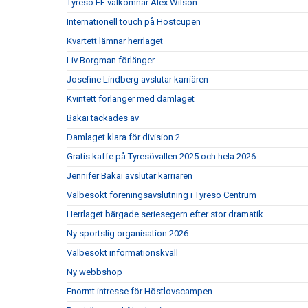
Tyresö FF välkomnar Alex Wilson
Internationell touch på Höstcupen
Kvartett lämnar herrlaget
Liv Borgman förlänger
Josefine Lindberg avslutar karriären
Kvintett förlänger med damlaget
Bakai tackades av
Damlaget klara för division 2
Gratis kaffe på Tyresövallen 2025 och hela 2026
Jennifer Bakai avslutar karriären
Välbesökt föreningsavslutning i Tyresö Centrum
Herrlaget bärgade seriesegern efter stor dramatik
Ny sportslig organisation 2026
Välbesökt informationskväll
Ny webbshop
Enormt intresse för Höstlovscampen