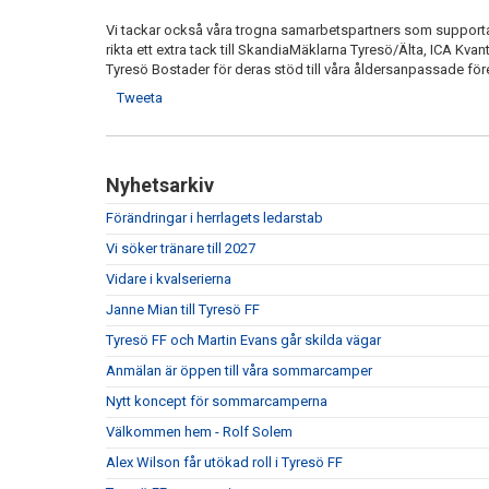
Vi tackar också våra trogna samarbetspartners som supportar 
rikta ett extra tack till SkandiaMäklarna Tyresö/Älta, ICA K
Tyresö Bostader för deras stöd till våra åldersanpassade för
Tweeta
Nyhetsarkiv
Förändringar i herrlagets ledarstab
Vi söker tränare till 2027
Vidare i kvalserierna
Janne Mian till Tyresö FF
Tyresö FF och Martin Evans går skilda vägar
Anmälan är öppen till våra sommarcamper
Nytt koncept för sommarcamperna
Välkommen hem - Rolf Solem
Alex Wilson får utökad roll i Tyresö FF