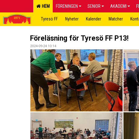
HEM
FÖRENINGEN
SENIOR
AKADEMI
F
Tyresö FF
Nyheter
Kalender
Matcher
Kont
Föreläsning för Tyresö FF P13!
2024-09-24 10:14