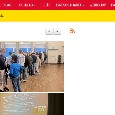
LICKLAG
POJKLAG
3-6 ÅR
TYRESÖS HJÄRTA
WEBBSHOP
P
akt
<
>