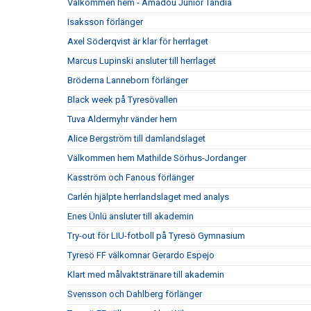
Välkommen hem - Amadou Junior Tandia
Isaksson förlänger
Axel Söderqvist är klar för herrlaget
Marcus Lupinski ansluter till herrlaget
Bröderna Lanneborn förlänger
Black week på Tyresövallen
Tuva Aldermyhr vänder hem
Alice Bergström till damlandslaget
Välkommen hem Mathilde Sörhus-Jordanger
Kasström och Fanous förlänger
Carlén hjälpte herrlandslaget med analys
Enes Ünlü ansluter till akademin
Try-out för LIU-fotboll på Tyresö Gymnasium
Tyresö FF välkomnar Gerardo Espejo
Klart med målvaktstränare till akademin
Svensson och Dahlberg förlänger