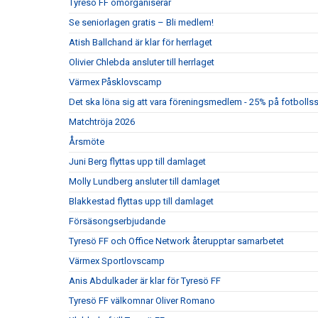
Tyresö FF omorganiserar
Se seniorlagen gratis – Bli medlem!
Atish Ballchand är klar för herrlaget
Olivier Chlebda ansluter till herrlaget
Värmex Påsklovscamp
Det ska löna sig att vara föreningsmedlem - 25% på fotbolls
Matchtröja 2026
Årsmöte
Juni Berg flyttas upp till damlaget
Molly Lundberg ansluter till damlaget
Blakkestad flyttas upp till damlaget
Försäsongserbjudande
Tyresö FF och Office Network återupptar samarbetet
Värmex Sportlovscamp
Anis Abdulkader är klar för Tyresö FF
Tyresö FF välkomnar Oliver Romano