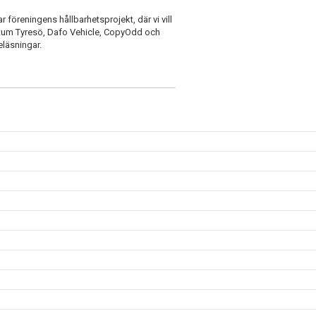
föreningens hållbarhetsprojekt, där vi vill
vantum Tyresö, Dafo Vehicle, CopyOdd och
eläsningar.