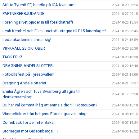
Stötta Tyresö FF, handla på ICA Kvantum!
2024-10-29 08:24
PARTNERERBJUDANDE
2024-10-27 09:15
Föreningslivet bjuder in till föräldraträff!
2024-10-25 15:54
Leah Kembel och Ellie Junetoft uttagna till F15-landslaget!
2024-10-25 08:45
Ledarakademin närmar sig!
2024-10-24 16:59
VIP-KVÄLL 23 OKTOBER
2024-10-23 20:30
TACK ERIK!
2024-10-23 18:30
DRAGNING ANDELSLOTTERI!
2024-10-22 16:40
Fotbollsfest på Tyresövallen!
2024-10-21 11:00
Dragning Andelslotteriet
2024-10-21 09:37
Emilia Ågren och Tuva Swanberg uttagna till
2024-10-17 09:58
distriktssamling!
Du har väl kommit ihåg att anmäla dig till Höstcupen?
2024-10-09 15:10
Vimmelbilder från helgens Föreningsavslutning!
2024-10-08 16:15
Comeback för Jennifer Bakai!
2024-10-07 15:34
Storseger mot Gideonbergs IF!
2024-10-06 16:32