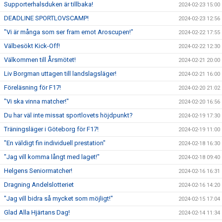
Supporterhalsduken är tillbaka!
2024-02-23 15:00
DEADLINE SPORTLOVSCAMP!
2024-02-23 12:56
"Vi är många som ser fram emot Aroscupen!"
2024-02-22 17:55
Välbesökt Kick-Off!
2024-02-22 12:30
Välkommen till Årsmötet!
2024-02-21 20:00
Liv Borgman uttagen till landslagsläger!
2024-02-21 16:00
Föreläsning för F17!
2024-02-20 21:02
"Vi ska vinna matcher!"
2024-02-20 16:56
Du har väl inte missat sportlovets höjdpunkt?
2024-02-19 17:30
Träningsläger i Göteborg för F17!
2024-02-19 11:00
"En väldigt fin individuell prestation"
2024-02-18 16:30
"Jag vill komma långt med laget!"
2024-02-18 09:40
Helgens Seniormatcher!
2024-02-16 16:31
Dragning Andelslotteriet
2024-02-16 14:20
"Jag vill bidra så mycket som möjligt!"
2024-02-15 17:04
Glad Alla Hjärtans Dag!
2024-02-14 11:34