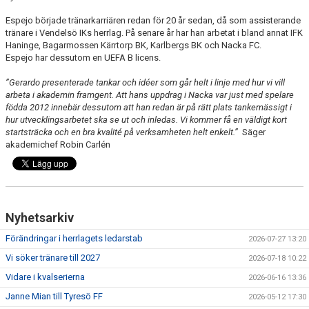
Espejo började tränarkarriären redan för 20 år sedan, då som assisterande
tränare i Vendelsö IKs herrlag. På senare år har han arbetat i bland annat IFK
Haninge, Bagarmossen Kärrtorp BK, Karlbergs BK och Nacka FC.
Espejo har dessutom en UEFA B licens.
”Gerardo presenterade tankar och idéer som går helt i linje med hur vi vill
arbeta i akademin framgent. Att hans uppdrag i Nacka var just med spelare
födda 2012 innebär dessutom att han redan är på rätt plats tankemässigt i
hur utvecklingsarbetet ska se ut och inledas. Vi kommer få en väldigt kort
startsträcka och en bra kvalité på verksamheten helt enkelt.”
Säger
akademichef Robin Carlén
Nyhetsarkiv
Förändringar i herrlagets ledarstab
2026-07-27 13:20
Vi söker tränare till 2027
2026-07-18 10:22
Vidare i kvalserierna
2026-06-16 13:36
Janne Mian till Tyresö FF
2026-05-12 17:30