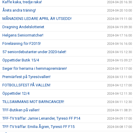
Kaffe kaka, tredje raka!
2024-04-20 16:30
Årets andra träning!
2024-04-20 10:00
MÅNADENS LEDARE APRIL ÄR UTSEDD!
2024-04-19 11:00
Dragning Andelslotteriet
2024-04-19 09:30
Helgens Seniormatcher!
2024-04-17 16:00
Föreläsning för F2015!
2024-04-16 16:00
57 seniordebutanter under 2020-talet!
2024-04-15 12:30
Öppettider Butik 15/4
2024-04-15 09:27
Seger för herrarna i hemmapremiären!
2024-04-13 17:00
Premiärfest på Tyresövallen!
2024-04-13 11:00
FOTBOLLSFEST PÅ VALLEN!
2024-04-12 17:00
Öppettider 12/4
2024-04-12 11:30
TILLSAMMANS MOT BARNCANCER!
2024-04-11 12:30
TFF-Butiken på vallen!
2024-04-11 08:31
TFF-TV träffar: Jamie Lenander, Tyresö FF P14
2024-04-09 17:00
TFF-TV träffar: Emilia Ågren, Tyresö FF F15
2024-04-08 17:00