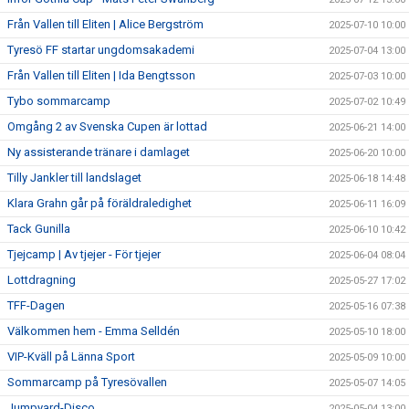
Från Vallen till Eliten | Alice Bergström
2025-07-10 10:00
Tyresö FF startar ungdomsakademi
2025-07-04 13:00
Från Vallen till Eliten | Ida Bengtsson
2025-07-03 10:00
Tybo sommarcamp
2025-07-02 10:49
Omgång 2 av Svenska Cupen är lottad
2025-06-21 14:00
Ny assisterande tränare i damlaget
2025-06-20 10:00
Tilly Jankler till landslaget
2025-06-18 14:48
Klara Grahn går på föräldraledighet
2025-06-11 16:09
Tack Gunilla
2025-06-10 10:42
Tjejcamp | Av tjejer - För tjejer
2025-06-04 08:04
Lottdragning
2025-05-27 17:02
TFF-Dagen
2025-05-16 07:38
Välkommen hem - Emma Selldén
2025-05-10 18:00
VIP-Kväll på Länna Sport
2025-05-09 10:00
Sommarcamp på Tyresövallen
2025-05-07 14:05
Jumpyard-Disco
2025-05-04 13:00