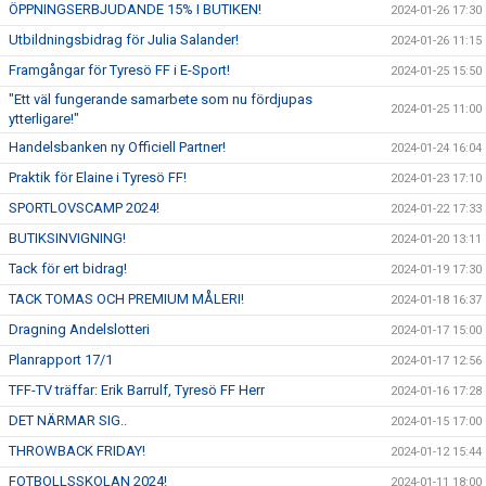
ÖPPNINGSERBJUDANDE 15% I BUTIKEN!
2024-01-26 17:30
Utbildningsbidrag för Julia Salander!
2024-01-26 11:15
Framgångar för Tyresö FF i E-Sport!
2024-01-25 15:50
"Ett väl fungerande samarbete som nu fördjupas
2024-01-25 11:00
ytterligare!"
Handelsbanken ny Officiell Partner!
2024-01-24 16:04
Praktik för Elaine i Tyresö FF!
2024-01-23 17:10
SPORTLOVSCAMP 2024!
2024-01-22 17:33
BUTIKSINVIGNING!
2024-01-20 13:11
Tack för ert bidrag!
2024-01-19 17:30
TACK TOMAS OCH PREMIUM MÅLERI!
2024-01-18 16:37
Dragning Andelslotteri
2024-01-17 15:00
Planrapport 17/1
2024-01-17 12:56
TFF-TV träffar: Erik Barrulf, Tyresö FF Herr
2024-01-16 17:28
DET NÄRMAR SIG..
2024-01-15 17:00
THROWBACK FRIDAY!
2024-01-12 15:44
FOTBOLLSSKOLAN 2024!
2024-01-11 18:00