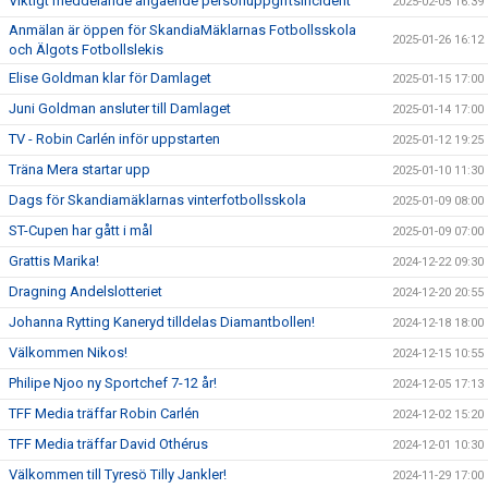
Viktigt meddelande angående personuppgiftsincident
2025-02-05 16:39
Anmälan är öppen för SkandiaMäklarnas Fotbollsskola
2025-01-26 16:12
och Älgots Fotbollslekis
Elise Goldman klar för Damlaget
2025-01-15 17:00
Juni Goldman ansluter till Damlaget
2025-01-14 17:00
TV - Robin Carlén inför uppstarten
2025-01-12 19:25
Träna Mera startar upp
2025-01-10 11:30
Dags för Skandiamäklarnas vinterfotbollsskola
2025-01-09 08:00
ST-Cupen har gått i mål
2025-01-09 07:00
Grattis Marika!
2024-12-22 09:30
Dragning Andelslotteriet
2024-12-20 20:55
Johanna Rytting Kaneryd tilldelas Diamantbollen!
2024-12-18 18:00
Välkommen Nikos!
2024-12-15 10:55
Philipe Njoo ny Sportchef 7-12 år!
2024-12-05 17:13
TFF Media träffar Robin Carlén
2024-12-02 15:20
TFF Media träffar David Othérus
2024-12-01 10:30
Välkommen till Tyresö Tilly Jankler!
2024-11-29 17:00