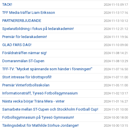
TACK!
2024-11-15 09:17
TFF Media träffar Liam Eriksson
2024-11-13 17:16
PARTNERERBJUDANDE
2024-11-13 10:12
Spelarutbildning i fokus på ledarakademin!
2024-11-12 21:12
Premiär för ledarakademin!
2024-11-11 19:56
GLAD FARS DAG!
2024-11-10 09:00
Föräldraträffen närmar sig!
2024-11-08 14:21
Domaranmälan ST-Cupen
2024-11-08 13:29
TFF-TV: "Mycket spännande som händer i föreningen!"
2024-11-07 16:50
Stort intresse för Idrottsprofil!
2024-11-07 11:00
Premiär Vinterfotbollsskolan
2024-11-05 11:00
Informationsträff, Tyresö Fotbollsgymnasium
2024-11-02 13:17
Nästa vecka börjar Träna Mera - vinter
2024-11-01 16:27
Samarbete mellan ST-Cupen och Stockholm Football Cup!
2024-11-01 10:00
Fotbollsgymnasium på Tyresö Gymnasium!
2024-10-30 18:00
Tävlingsdebut för Mathilde Sörhus-Jordanger!
2024-10-30 13:15