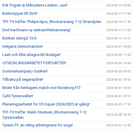
Erik Frigren är Månadens Ledare i Juni!
2024-06-19 18:00
Butiksöppet till 26/6!
2024-06-19 11:00
TFF-TV träffar: Philipe Njoo, Blockansvarig 7-12 Strandplan
2024-06-18 17:30
Emil Kaufmann ny verksamhetsansvarig!
2024-06-17 11:00
Butiken stängd 13/6
2024-06-13 14:51
Helgens Seniormatcher!
2024-06-07 18:00
Leah och Ellie uttagna till riksläger!
2024-06-05 17:00
UTVECKLINGSARBETET FORTSÄTTER!
2024-06-04 16:00
Sommarkampanj i butiken!
2024-06-03 09:00
Tillbaka på segerspåret!
2024-06-02 18:00
Bilder från herrlagets match mot Norsborg FC!
2024-06-01 18:00
Café Tyresövallen!
2024-06-01 09:10
Planeringsarbetet för ST-Cupen 2024/2025 är igång!
2024-05-29 17:30
TFF-TV träffar: Malin Olastuen, Blockansvarig 7-12
2024-05-28 18:20
Tyresövallen
Tyresö FF, en viktig arbetsgivare för unga!
2024-05-27 16:00