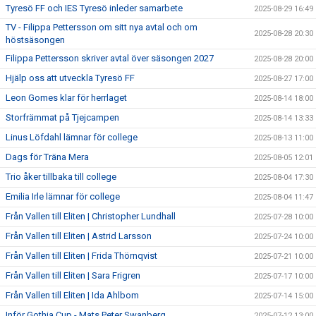
Tyresö FF och IES Tyresö inleder samarbete
2025-08-29 16:49
TV - Filippa Pettersson om sitt nya avtal och om
2025-08-28 20:30
höstsäsongen
Filippa Pettersson skriver avtal över säsongen 2027
2025-08-28 20:00
Hjälp oss att utveckla Tyresö FF
2025-08-27 17:00
Leon Gomes klar för herrlaget
2025-08-14 18:00
Storfrämmat på Tjejcampen
2025-08-14 13:33
Linus Löfdahl lämnar för college
2025-08-13 11:00
Dags för Träna Mera
2025-08-05 12:01
Trio åker tillbaka till college
2025-08-04 17:30
Emilia Irle lämnar för college
2025-08-04 11:47
Från Vallen till Eliten | Christopher Lundhall
2025-07-28 10:00
Från Vallen till Eliten | Astrid Larsson
2025-07-24 10:00
Från Vallen till Eliten | Frida Thörnqvist
2025-07-21 10:00
Från Vallen till Eliten | Sara Frigren
2025-07-17 10:00
Från Vallen till Eliten | Ida Ahlbom
2025-07-14 15:00
Inför Gothia Cup - Mats Peter Swanberg
2025-07-12 13:00