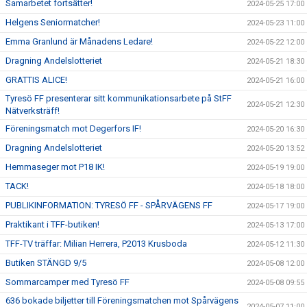
Samarbetet fortsätter!
2024-05-25 17:00
Helgens Seniormatcher!
2024-05-23 11:00
Emma Granlund är Månadens Ledare!
2024-05-22 12:00
Dragning Andelslotteriet
2024-05-21 18:30
GRATTIS ALICE!
2024-05-21 16:00
Tyresö FF presenterar sitt kommunikationsarbete på StFF
2024-05-21 12:30
Nätverksträff!
Föreningsmatch mot Degerfors IF!
2024-05-20 16:30
Dragning Andelslotteriet
2024-05-20 13:52
Hemmaseger mot P18 IK!
2024-05-19 19:00
TACK!
2024-05-18 18:00
PUBLIKINFORMATION: TYRESÖ FF - SPÅRVÄGENS FF
2024-05-17 19:00
Praktikant i TFF-butiken!
2024-05-13 17:00
TFF-TV träffar: Milian Herrera, P2013 Krusboda
2024-05-12 11:30
Butiken STÄNGD 9/5
2024-05-08 12:00
Sommarcamper med Tyresö FF
2024-05-08 09:55
636 bokade biljetter till Föreningsmatchen mot Spårvägens
2024-05-07 11:00