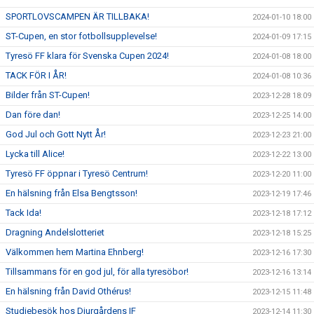
SPORTLOVSCAMPEN ÄR TILLBAKA!
2024-01-10 18:00
ST-Cupen, en stor fotbollsupplevelse!
2024-01-09 17:15
Tyresö FF klara för Svenska Cupen 2024!
2024-01-08 18:00
TACK FÖR I ÅR!
2024-01-08 10:36
Bilder från ST-Cupen!
2023-12-28 18:09
Dan före dan!
2023-12-25 14:00
God Jul och Gott Nytt År!
2023-12-23 21:00
Lycka till Alice!
2023-12-22 13:00
Tyresö FF öppnar i Tyresö Centrum!
2023-12-20 11:00
En hälsning från Elsa Bengtsson!
2023-12-19 17:46
Tack Ida!
2023-12-18 17:12
Dragning Andelslotteriet
2023-12-18 15:25
Välkommen hem Martina Ehnberg!
2023-12-16 17:30
Tillsammans för en god jul, för alla tyresöbor!
2023-12-16 13:14
En hälsning från David Othérus!
2023-12-15 11:48
Studiebesök hos Djurgårdens IF
2023-12-14 11:30