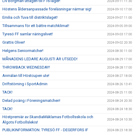
Liv Borgman uttagen till F16-läger!
2024-09-11 11:30
Höstens åldersanpassade föreläsningar närmar sig!
2024-09-10 17:00
Emilia och Tuva till distriktslaget!
2024-09-07 11:00
Tillsammans för ett bättre matchklimat!
2024-09-05 09:00
Tyresö FF samlar näringslivet!
2024-09-03 17:00
Grattis Oliver!
2024-09-02 20:30
Helgens Seniormatcher!
2024-08-30 11:00
MÅNADENS LEDARE AUGUSTI ÄR UTSEDD!
2024-08-29 17:00
THROWBACK WEDNESDAY!
2024-08-28 17:00
Anmälan till Höstcupen ute!
2024-08-27 18:00
Driftstörning i SportAdmin
2024-08-26 13:41
TACK!
2024-08-25 11:00
Delad poäng i Föreningsmatchen!
2024-08-24 20:30
TACK!
2024-08-24 18:30
Höstpremiär av SkandiaMäklarnas Fotbollsskola och
2024-08-24 10:30
Älgots Fotbollslekis!
PUBLIKINFORMATION: TYRESÖ FF - DEGERFORS IF
2024-08-23 18:30