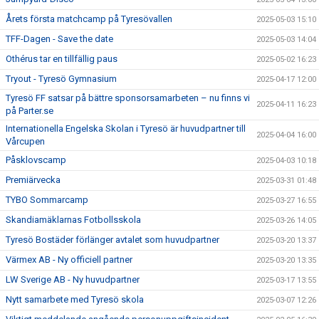
Årets första matchcamp på Tyresövallen
2025-05-03 15:10
TFF-Dagen - Save the date
2025-05-03 14:04
Othérus tar en tillfällig paus
2025-05-02 16:23
Tryout - Tyresö Gymnasium
2025-04-17 12:00
Tyresö FF satsar på bättre sponsorsamarbeten – nu finns vi
2025-04-11 16:23
på Parter.se
Internationella Engelska Skolan i Tyresö är huvudpartner till
2025-04-04 16:00
Vårcupen
Påsklovscamp
2025-04-03 10:18
Premiärvecka
2025-03-31 01:48
TYBO Sommarcamp
2025-03-27 16:55
Skandiamäklarnas Fotbollsskola
2025-03-26 14:05
Tyresö Bostäder förlänger avtalet som huvudpartner
2025-03-20 13:37
Värmex AB - Ny officiell partner
2025-03-20 13:35
LW Sverige AB - Ny huvudpartner
2025-03-17 13:55
Nytt samarbete med Tyresö skola
2025-03-07 12:26