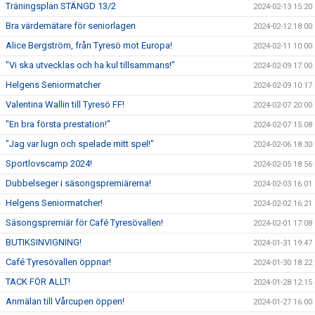
Träningsplan STÄNGD 13/2
2024-02-13 15:20
Bra värdemätare för seniorlagen
2024-02-12 18:00
Alice Bergström, från Tyresö mot Europa!
2024-02-11 10:00
"Vi ska utvecklas och ha kul tillsammans!"
2024-02-09 17:00
Helgens Seniormatcher
2024-02-09 10:17
Valentina Wallin till Tyresö FF!
2024-02-07 20:00
"En bra första prestation!"
2024-02-07 15:08
"Jag var lugn och spelade mitt spel!"
2024-02-06 18:30
Sportlovscamp 2024!
2024-02-05 18:56
Dubbelseger i säsongspremiärerna!
2024-02-03 16:01
Helgens Seniormatcher!
2024-02-02 16:21
Säsongspremiär för Café Tyresövallen!
2024-02-01 17:08
BUTIKSINVIGNING!
2024-01-31 19:47
Café Tyresövallen öppnar!
2024-01-30 18:22
TACK FÖR ALLT!
2024-01-28 12:15
Anmälan till Vårcupen öppen!
2024-01-27 16:00