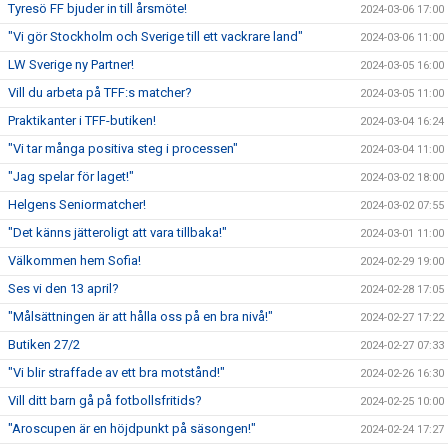
Tyresö FF bjuder in till årsmöte!
2024-03-06 17:00
"Vi gör Stockholm och Sverige till ett vackrare land"
2024-03-06 11:00
LW Sverige ny Partner!
2024-03-05 16:00
Vill du arbeta på TFF:s matcher?
2024-03-05 11:00
Praktikanter i TFF-butiken!
2024-03-04 16:24
"Vi tar många positiva steg i processen"
2024-03-04 11:00
"Jag spelar för laget!"
2024-03-02 18:00
Helgens Seniormatcher!
2024-03-02 07:55
"Det känns jätteroligt att vara tillbaka!"
2024-03-01 11:00
Välkommen hem Sofia!
2024-02-29 19:00
Ses vi den 13 april?
2024-02-28 17:05
"Målsättningen är att hålla oss på en bra nivå!"
2024-02-27 17:22
Butiken 27/2
2024-02-27 07:33
"Vi blir straffade av ett bra motstånd!"
2024-02-26 16:30
Vill ditt barn gå på fotbollsfritids?
2024-02-25 10:00
"Aroscupen är en höjdpunkt på säsongen!"
2024-02-24 17:27