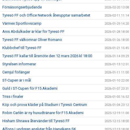
Försäsongserbjudande
2026-02-20 13:08
Tyresö FF och Office Network återupptar samarbetet
2026-02-11 11:14
Värmex Sportlovscamp
2026-01-29 14:20
Anis Abdulkader är klar för Tyresö FF
2026-01-28 18:00
Tyresö FF välkomnar Oliver Romano
2026-01-26 18:00
Klubbchef till Tyresö FF
2026-01-21 15:45
Tyresö FF kallar till årsmöte den 12 mars 2026 kl 18:00
2026-01-14 09:29
Styrelsen informerar
2026-01-13 12:51
Cernjul förlänger
2026-01-11 11:00
ST-Cupen är i mål
2026-01-10 22:00
Guld i ST-Cupen för F15 Akademi
2026-01-07 23:31
Triss i finaler
2026-01-05 16:52
Köp och prova kläder på Stadium i Tyresö Centrum
2026-01-04 23:12
Robin Carlén är ny huvudtränare för F15 Akademi
2025-12-19 11:00
Hisham Shnawa återvänder till Tyresö FF
2025-12-15 18:00
Alfons Lundgren ansluter från Hanvikens SK
2025-12-13 18:00