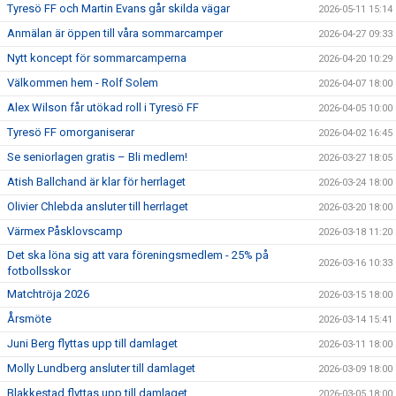
Tyresö FF och Martin Evans går skilda vägar
2026-05-11 15:14
Anmälan är öppen till våra sommarcamper
2026-04-27 09:33
Nytt koncept för sommarcamperna
2026-04-20 10:29
Välkommen hem - Rolf Solem
2026-04-07 18:00
Alex Wilson får utökad roll i Tyresö FF
2026-04-05 10:00
Tyresö FF omorganiserar
2026-04-02 16:45
Se seniorlagen gratis – Bli medlem!
2026-03-27 18:05
Atish Ballchand är klar för herrlaget
2026-03-24 18:00
Olivier Chlebda ansluter till herrlaget
2026-03-20 18:00
Värmex Påsklovscamp
2026-03-18 11:20
Det ska löna sig att vara föreningsmedlem - 25% på
2026-03-16 10:33
fotbollsskor
Matchtröja 2026
2026-03-15 18:00
Årsmöte
2026-03-14 15:41
Juni Berg flyttas upp till damlaget
2026-03-11 18:00
Molly Lundberg ansluter till damlaget
2026-03-09 18:00
Blakkestad flyttas upp till damlaget
2026-03-05 18:00