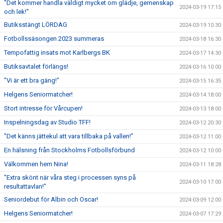
"Det kommer handla väldigt mycket om glädje, gemenskap
2024-03-19 17:15
och lek!"
Butiksstängt LÖRDAG
2024-03-19 10:30
Fotbollssäsongen 2023 summeras
2024-03-18 16:30
Tempofattig insats mot Karlbergs BK
2024-03-17 14:30
Butiksavtalet förlängs!
2024-03-16 10:00
"Vi är ett bra gäng!"
2024-03-15 16:35
Helgens Seniormatcher!
2024-03-14 18:00
Stort intresse för Vårcupen!
2024-03-13 18:00
Inspelningsdag av Studio TFF!
2024-03-12 20:30
"Det känns jättekul att vara tillbaka på vallen!"
2024-03-12 11:00
En hälsning från Stockholms Fotbollsförbund
2024-03-12 10:00
Välkommen hem Nina!
2024-03-11 18:28
"Extra skönt när våra steg i processen syns på
2024-03-10 17:00
resultattavlan!"
Seniordebut för Albin och Oscar!
2024-03-09 12:00
Helgens Seniormatcher!
2024-03-07 17:29