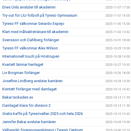
Enes Ünlü ansluter till akademin
2025-11-07 17:00
Try-out för LIU-fotboll på Tyresö Gymnasium
2025-11-07 14:00
Tyresö FF välkomnar Gerardo Espejo
2025-11-06 15:00
Klart med målvaktstränare till akademin
2025-11-02 13:42
Svensson och Dahlberg förlänger
2025-10-31 18:00
Tyresö FF välkomnar Alex Wilson
2025-10-29 19:00
Internationell touch på Höstcupen
2025-10-28 14:00
Kvartett lämnar herrlaget
2025-10-27 19:55
Liv Borgman förlänger
2025-10-26 18:00
Josefine Lindberg avslutar karriären
2025-10-24 13:00
Kvintett förlänger med damlaget
2025-10-15 14:42
Bakai tackades av
2025-10-13 11:33
Damlaget klara för division 2
2025-10-13 11:30
Gratis kaffe på Tyresövallen 2025 och hela 2026
2025-10-10 15:45
Jennifer Bakai avslutar karriären
2025-10-09 19:00
Välbesökt föreningsavslutning i Tyresö Centrum
2025-10-06 10:10