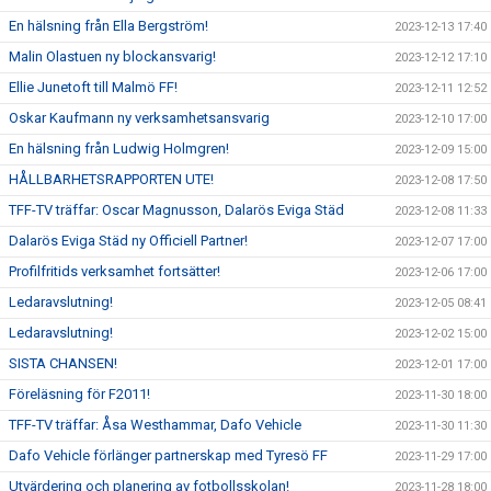
En hälsning från Ella Bergström!
2023-12-13 17:40
Malin Olastuen ny blockansvarig!
2023-12-12 17:10
Ellie Junetoft till Malmö FF!
2023-12-11 12:52
Oskar Kaufmann ny verksamhetsansvarig
2023-12-10 17:00
En hälsning från Ludwig Holmgren!
2023-12-09 15:00
HÅLLBARHETSRAPPORTEN UTE!
2023-12-08 17:50
TFF-TV träffar: Oscar Magnusson, Dalarös Eviga Städ
2023-12-08 11:33
Dalarös Eviga Städ ny Officiell Partner!
2023-12-07 17:00
Profilfritids verksamhet fortsätter!
2023-12-06 17:00
Ledaravslutning!
2023-12-05 08:41
Ledaravslutning!
2023-12-02 15:00
SISTA CHANSEN!
2023-12-01 17:00
Föreläsning för F2011!
2023-11-30 18:00
TFF-TV träffar: Åsa Westhammar, Dafo Vehicle
2023-11-30 11:30
Dafo Vehicle förlänger partnerskap med Tyresö FF
2023-11-29 17:00
Utvärdering och planering av fotbollsskolan!
2023-11-28 18:00