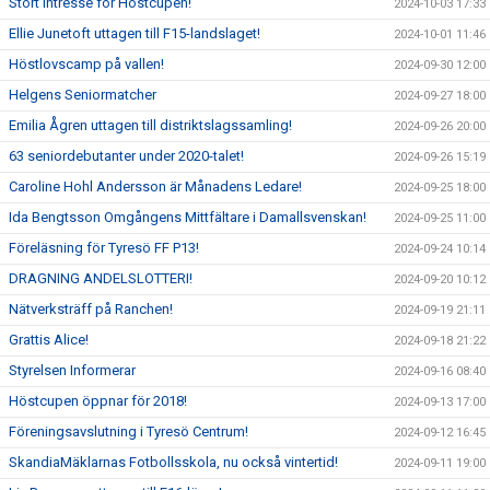
Stort intresse för Höstcupen!
2024-10-03 17:33
Ellie Junetoft uttagen till F15-landslaget!
2024-10-01 11:46
Höstlovscamp på vallen!
2024-09-30 12:00
Helgens Seniormatcher
2024-09-27 18:00
Emilia Ågren uttagen till distriktslagssamling!
2024-09-26 20:00
63 seniordebutanter under 2020-talet!
2024-09-26 15:19
Caroline Hohl Andersson är Månadens Ledare!
2024-09-25 18:00
Ida Bengtsson Omgångens Mittfältare i Damallsvenskan!
2024-09-25 11:00
Föreläsning för Tyresö FF P13!
2024-09-24 10:14
DRAGNING ANDELSLOTTERI!
2024-09-20 10:12
Nätverksträff på Ranchen!
2024-09-19 21:11
Grattis Alice!
2024-09-18 21:22
Styrelsen Informerar
2024-09-16 08:40
Höstcupen öppnar för 2018!
2024-09-13 17:00
Föreningsavslutning i Tyresö Centrum!
2024-09-12 16:45
SkandiaMäklarnas Fotbollsskola, nu också vintertid!
2024-09-11 19:00