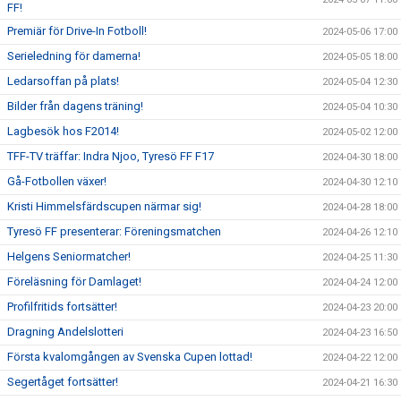
FF!
Premiär för Drive-In Fotboll!
2024-05-06 17:00
Serieledning för damerna!
2024-05-05 18:00
Ledarsoffan på plats!
2024-05-04 12:30
Bilder från dagens träning!
2024-05-04 10:30
Lagbesök hos F2014!
2024-05-02 12:00
TFF-TV träffar: Indra Njoo, Tyresö FF F17
2024-04-30 18:00
Gå-Fotbollen växer!
2024-04-30 12:10
Kristi Himmelsfärdscupen närmar sig!
2024-04-28 18:00
Tyresö FF presenterar: Föreningsmatchen
2024-04-26 12:10
Helgens Seniormatcher!
2024-04-25 11:30
Föreläsning för Damlaget!
2024-04-24 12:00
Profilfritids fortsätter!
2024-04-23 20:00
Dragning Andelslotteri
2024-04-23 16:50
Första kvalomgången av Svenska Cupen lottad!
2024-04-22 12:00
Segertåget fortsätter!
2024-04-21 16:30