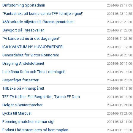
Driftstörning Sportadmin
2024-08-23 17:05
"Fantastiskt att kunna samla TFF-familjen igen!"
2024-08-23 10:55
468 bokade biljetter till föreningsmatchen!
2024-08-22 20:30
Oavgjort på Tyresövallen
2024-08-21 22:00
"Vi kände att nu är det dags igen!"
2024-08-21 21:30
ICA KVANTUM NY HUVUDPARTNER!
2024-08-21 17:10
Seniordebut för Victor Rönngren!
2024-08-20 20:30
Dragning Andelslotteriet
2024-08-20 17:00
Lär känna Sofia och Thea i damlaget!
2024-08-19 15:00
Segertåget fortsätter!
2024-08-18 20:33
Tillbaka på vinnarspåret!
2024-08-18 18:30
TFF-TV träffar: Ella Bergström, Tyresö FF Dam
2024-08-16 16:20
Helgens Seniormatcher
2024-08-15 21:00
Lycka till Marcus!
2024-08-13 21:00
Föreningsmatchen närmar sig!
2024-08-13 11:00
Förlust i höstpremiären på hemmaplan
2024-08-11 18:30