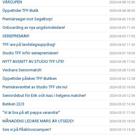
VÅRCUPEN
2024-04-08 10:30
Öppettider TFF-Butik
2024-04-08 08:00
Premiärseger mot Segeltorp!
2024-04-06 19:30
Onboarding av nya ungdomsledare!
2024-04-05 11:00
SERIEPREMIÄR!
2024-04-03 17:00
TFF-are på landslagsuppdrag!
2024-04-02 11:30
Studio TFF inför seriepremiären!
2024-04-01 18:00
NYTT AVSNITT AV STUDIO TFF UTE!
2024-03-28 17:00
Veckans Seniormatch!
2024-03-28 13:00
Öppettider påsken TFF-Butiken
2024-03-26 12:28
Premiäravsnittet av Studio TFF ute nu!
2024-03-25 18:00
Seniordebut för Erik och Isac i helgens matcher!
2024-03-24 12:34
Butiken 22/3
2024-03-22 14:34
"Vi är bra på att peppa varandra!"
2024-03-21 17:00
MÅNADENS LEDARE MARS ÄR UTSEDD!
2024-03-20 18:00
Ses vi på Påsklovscampen?
2024-03-19 19:30