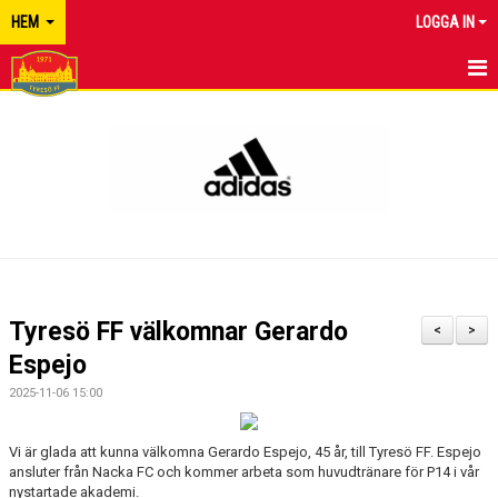
HEM
LOGGA IN
TYRESÖ FF
NYHETER
KALENDER
MATCHER
KONTAKT
Tyresö FF välkomnar Gerardo
<
>
Espejo
2025-11-06 15:00
Vi är glada att kunna välkomna Gerardo Espejo, 45 år, till Tyresö FF. Espejo
ansluter från Nacka FC och kommer arbeta som huvudtränare för P14 i vår
nystartade akademi.