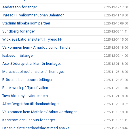
Andersson förlänger
2025-12-12 17:00
Tyresö FF välkomnar Johan Bahamon
2025-12-11 18:00
Stadium tillbaka som partner
2025-12-10 09:00
Sundberg förlänger
2025-12-08 11:41
Wickleys Latio ansluter till Tyresö FF
2025-12-04 15:00
Välkommen hem - Amadou Junior Tandia
2025-12-03 18:00
Isaksson förlänger
2025-12-02 14:00
Axel Söderqvist är klar för herrlaget
2025-12-01 18:00
Marcus Lupinski ansluter till herrlaget
2025-11-28 18:00
Bröderna Lanneborn förlänger
2025-11-24 21:00
Black week på Tyresövallen
2025-11-24 11:40
Tuva Aldermyhr vänder hem
2025-11-21 18:00
Alice Bergström till damlandslaget
2025-11-20 10:02
Välkommen hem Mathilde Sörhus-Jordanger
2025-11-19 18:00
Kasström och Fanous förlänger
2025-11-19 11:11
Carlén hjälpte herrlandslaget med analys
2025-11-19 10:46