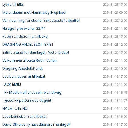
Lycka till Ella!
2024-11-25 17:00
Matchdatum mot Hammarby IF spikad!
2024-11-23 09:00
Vår insamling för ekonomiskt utsatta fortsätter!
2024-11-22 12:00
Nuläge Tyresövallen 22/11
2024-11-22 11:30
Ruben Lindström är tillbaka!
2024-11-21 17:00
DRAGNING ANDELSLOTTERIET
2024-11-21 12:00
Elitmotstånd för damlaget i Victoria Cup!
2024-11-20 17:00
Välkommen tillbaka Robin Carlén!
2024-11-20 11:00
Dragning Andelslotteriet
2024-11-20 10:00
Leo Lanneborn är tillbaka!
2024-11-19 17:00
TACK EMIL!
2024-11-19 11:00
TFF Media träffar Josefine Lindberg
2024-11-18 18:45
Tyresö FF på Dunross-dagen!
2024-11-18 11:07
NY LÅT UTE NU!
2024-11-17 11:00
Love Lanneborn är tillbaka!
2024-11-16 18:00
David Otherus ny huvudtränare i herrlaget!
2024-11-15 17:00