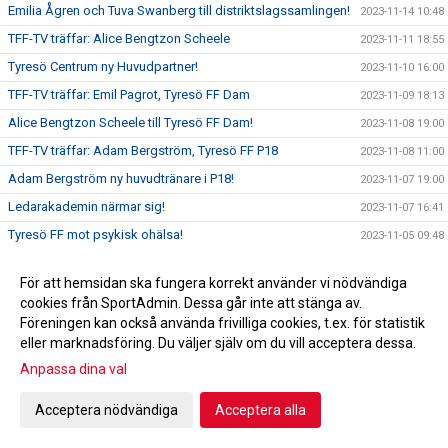
Emilia Ågren och Tuva Swanberg till distriktslagssamlingen!
2023-11-14 10:48
TFF-TV träffar: Alice Bengtzon Scheele
2023-11-11 18:55
Tyresö Centrum ny Huvudpartner!
2023-11-10 16:00
TFF-TV träffar: Emil Pagrot, Tyresö FF Dam
2023-11-09 18:13
Alice Bengtzon Scheele till Tyresö FF Dam!
2023-11-08 19:00
TFF-TV träffar: Adam Bergström, Tyresö FF P18
2023-11-08 11:00
Adam Bergström ny huvudtränare i P18!
2023-11-07 19:00
Ledarakademin närmar sig!
2023-11-07 16:41
Tyresö FF mot psykisk ohälsa!
2023-11-05 09:48
Hjälp oss utveckla Tyresö FF!
2023-11-03 17:00
För att hemsidan ska fungera korrekt använder vi nödvändiga
Emil Pagrot ny huvudtränare för damlaget!
2023-11-01 17:00
cookies från SportAdmin. Dessa går inte att stänga av.
Feriejobbare på Tyresövallen!
2023-10-31 17:00
Föreningen kan också använda frivilliga cookies, t.ex. för statistik
eller marknadsföring. Du väljer själv om du vill acceptera dessa.
Höstlovscupen!
2023-10-29 10:43
Anpassa dina val
Framtidsveckan| Investeringar i ungdomsverksamheten
2023-10-27 17:41
Jeppe Mauritzson ny blockansvarig!
2023-10-26 17:00
Acceptera nödvändiga
Acceptera alla
Erik Barrulf ny blockansvarig!
2023-10-25 17:00