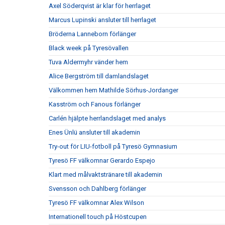
Axel Söderqvist är klar för herrlaget
Marcus Lupinski ansluter till herrlaget
Bröderna Lanneborn förlänger
Black week på Tyresövallen
Tuva Aldermyhr vänder hem
Alice Bergström till damlandslaget
Välkommen hem Mathilde Sörhus-Jordanger
Kasström och Fanous förlänger
Carlén hjälpte herrlandslaget med analys
Enes Ünlü ansluter till akademin
Try-out för LIU-fotboll på Tyresö Gymnasium
Tyresö FF välkomnar Gerardo Espejo
Klart med målvaktstränare till akademin
Svensson och Dahlberg förlänger
Tyresö FF välkomnar Alex Wilson
Internationell touch på Höstcupen