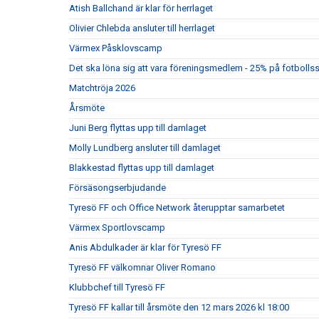
Atish Ballchand är klar för herrlaget
Olivier Chlebda ansluter till herrlaget
Värmex Påsklovscamp
Det ska löna sig att vara föreningsmedlem - 25% på fotbolls
Matchtröja 2026
Årsmöte
Juni Berg flyttas upp till damlaget
Molly Lundberg ansluter till damlaget
Blakkestad flyttas upp till damlaget
Försäsongserbjudande
Tyresö FF och Office Network återupptar samarbetet
Värmex Sportlovscamp
Anis Abdulkader är klar för Tyresö FF
Tyresö FF välkomnar Oliver Romano
Klubbchef till Tyresö FF
Tyresö FF kallar till årsmöte den 12 mars 2026 kl 18:00