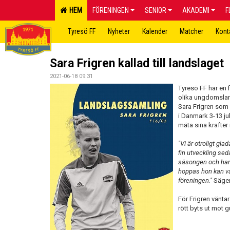
HEM
FÖRENINGEN
SENIOR
AKADEMI
F
Tyresö FF
Nyheter
Kalender
Matcher
Kont
Sara Frigren kallad till landslaget
2021-06-18 09:31
Tyresö FF har en fi
olika ungdomsland
Sara Frigren som h
i Danmark 3-13 j
mäta sina krafte
"Vi är otroligt gla
fin utveckling sed
säsongen och har 
hoppas hon kan var
föreningen."
Säger
För Frigren vänta
rött byts ut mot g