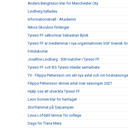
Anders Bengtsson klar för Manchester City
Lindberg hyllades
Informationskväll - Akademin
Nikos Gkoulios förlänger
Tyresö FF välkomnar Sebastian Björk
Tyresö FF är medlemmar i nya organisationen SGF Svensk Gr
Fritidskortet
Josefine Lindberg - 300 matcher i Tyresö FF
Tyresö FF och IES Tyresö inleder samarbete
TV - Filippa Pettersson om sitt nya avtal och om höstsäsong
Filippa Pettersson skriver avtal över säsongen 2027
Hjälp oss att utveckla Tyresö FF
Leon Gomes klar för herrlaget
Storfrämmat på Tjejcampen
Linus Löfdahl lämnar för college
Dags för Träna Mera