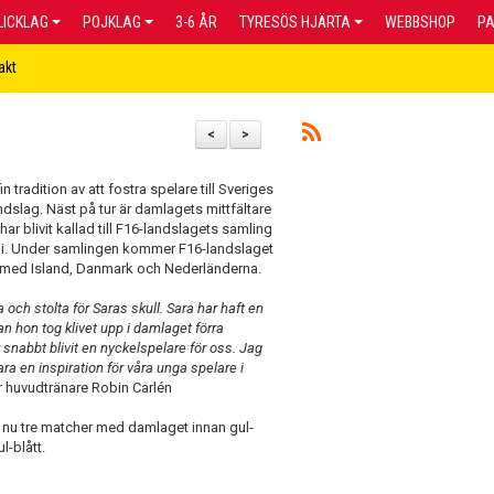
LICKLAG
POJKLAG
3-6 ÅR
TYRESÖS HJÄRTA
WEBBSHOP
P
akt
<
>
n tradition av att fostra spelare till Sveriges
slag. Näst på tur är damlagets mittfältare
ar blivit kallad till F16-landslagets samling
uli. Under samlingen kommer F16-landslaget
r med Island, Danmark och Nederländerna.
da och stolta för Saras skull. Sara har haft en
an hon tog klivet upp i damlaget förra
snabbt blivit en nyckelspelare för oss. Jag
a en inspiration för våra unga spelare i
 huvudtränare Robin Carlén
r nu tre matcher med damlaget innan gul-
ul-blått.