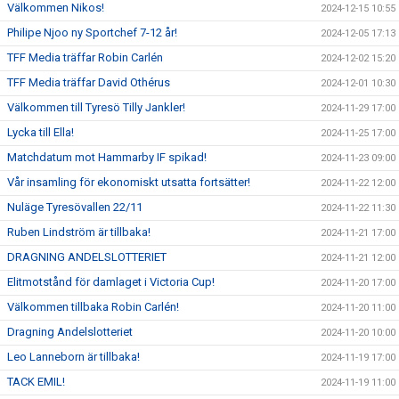
Välkommen Nikos!
2024-12-15 10:55
Philipe Njoo ny Sportchef 7-12 år!
2024-12-05 17:13
TFF Media träffar Robin Carlén
2024-12-02 15:20
TFF Media träffar David Othérus
2024-12-01 10:30
Välkommen till Tyresö Tilly Jankler!
2024-11-29 17:00
Lycka till Ella!
2024-11-25 17:00
Matchdatum mot Hammarby IF spikad!
2024-11-23 09:00
Vår insamling för ekonomiskt utsatta fortsätter!
2024-11-22 12:00
Nuläge Tyresövallen 22/11
2024-11-22 11:30
Ruben Lindström är tillbaka!
2024-11-21 17:00
DRAGNING ANDELSLOTTERIET
2024-11-21 12:00
Elitmotstånd för damlaget i Victoria Cup!
2024-11-20 17:00
Välkommen tillbaka Robin Carlén!
2024-11-20 11:00
Dragning Andelslotteriet
2024-11-20 10:00
Leo Lanneborn är tillbaka!
2024-11-19 17:00
TACK EMIL!
2024-11-19 11:00