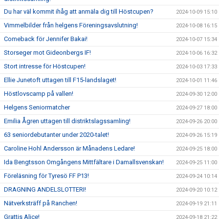
Du har väl kommit ihåg att anmäla dig till Höstcupen?
2024-10-09 15:10
Vimmelbilder från helgens Föreningsavslutning!
2024-10-08 16:15
Comeback för Jennifer Bakai!
2024-10-07 15:34
Storseger mot Gideonbergs IF!
2024-10-06 16:32
Stort intresse för Höstcupen!
2024-10-03 17:33
Ellie Junetoft uttagen till F15-landslaget!
2024-10-01 11:46
Höstlovscamp på vallen!
2024-09-30 12:00
Helgens Seniormatcher
2024-09-27 18:00
Emilia Ågren uttagen till distriktslagssamling!
2024-09-26 20:00
63 seniordebutanter under 2020-talet!
2024-09-26 15:19
Caroline Hohl Andersson är Månadens Ledare!
2024-09-25 18:00
Ida Bengtsson Omgångens Mittfältare i Damallsvenskan!
2024-09-25 11:00
Föreläsning för Tyresö FF P13!
2024-09-24 10:14
DRAGNING ANDELSLOTTERI!
2024-09-20 10:12
Nätverksträff på Ranchen!
2024-09-19 21:11
Grattis Alice!
2024-09-18 21:22