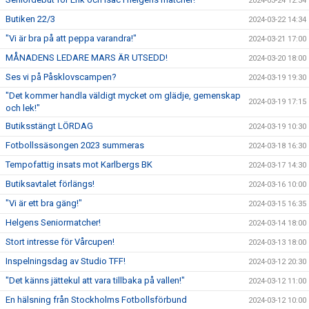
2024-03-24 12:34
Butiken 22/3
2024-03-22 14:34
"Vi är bra på att peppa varandra!"
2024-03-21 17:00
MÅNADENS LEDARE MARS ÄR UTSEDD!
2024-03-20 18:00
Ses vi på Påsklovscampen?
2024-03-19 19:30
"Det kommer handla väldigt mycket om glädje, gemenskap
2024-03-19 17:15
och lek!"
Butiksstängt LÖRDAG
2024-03-19 10:30
Fotbollssäsongen 2023 summeras
2024-03-18 16:30
Tempofattig insats mot Karlbergs BK
2024-03-17 14:30
Butiksavtalet förlängs!
2024-03-16 10:00
"Vi är ett bra gäng!"
2024-03-15 16:35
Helgens Seniormatcher!
2024-03-14 18:00
Stort intresse för Vårcupen!
2024-03-13 18:00
Inspelningsdag av Studio TFF!
2024-03-12 20:30
"Det känns jättekul att vara tillbaka på vallen!"
2024-03-12 11:00
En hälsning från Stockholms Fotbollsförbund
2024-03-12 10:00