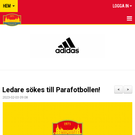
HEM
LOGGA IN
TYRESÖ FF
NYHETER
KALENDER
MATCHER
KONTAKT
Ledare sökes till Parafotbollen!
<
>
2023-02-03 09:08