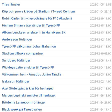
Triss i finaler
2026-01-05 16:52
Köp och prova kläder på Stadium i Tyresö Centrum
2026-01-04 23:12
Robin Carlén är ny huvudtränare för F15 Akademi
2025-12-19 11:00
Hisham Shnawa återvänder till Tyresö FF
2025-12-15 18:00
Alfons Lundgren ansluter från Hanvikens SK
2025-12-13 18:00
Andersson förlänger
2025-12-12 17:00
Tyresö FF välkomnar Johan Bahamon
2025-12-11 18:00
Stadium tillbaka som partner
2025-12-10 09:00
Sundberg förlänger
2025-12-08 11:41
Wickleys Latio ansluter till Tyresö FF
2025-12-04 15:00
Välkommen hem - Amadou Junior Tandia
2025-12-03 18:00
Isaksson förlänger
2025-12-02 14:00
Axel Söderqvist är klar för herrlaget
2025-12-01 18:00
Marcus Lupinski ansluter till herrlaget
2025-11-28 18:00
Bröderna Lanneborn förlänger
2025-11-24 21:00
Black week på Tyresövallen
2025-11-24 11:40