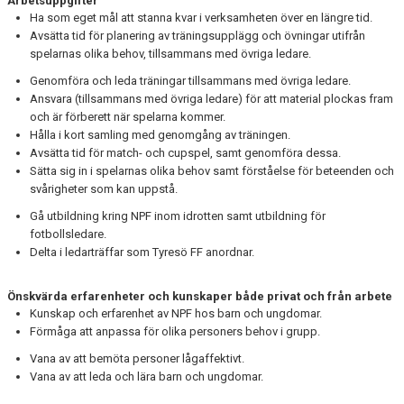
Arbetsuppgifter
Ha som eget mål att stanna kvar i verksamheten över en längre tid.
Avsätta tid för planering av träningsupplägg och övningar utifrån
spelarnas olika behov, tillsammans med övriga ledare.
Genomföra och leda träningar tillsammans med övriga ledare.
Ansvara (tillsammans med övriga ledare) för att material plockas fram
och är förberett när spelarna kommer.
Hålla i kort samling med genomgång av träningen.
Avsätta tid för match- och cupspel, samt genomföra dessa.
Sätta sig in i spelarnas olika behov samt förståelse för beteenden och
svårigheter som kan uppstå.
Gå utbildning kring NPF inom idrotten samt utbildning för
fotbollsledare.
Delta i ledarträffar som Tyresö FF anordnar.
Önskvärda erfarenheter och kunskaper både privat och från arbete
Kunskap och erfarenhet av NPF hos barn och ungdomar.
Förmåga att anpassa för olika personers behov i grupp.
Vana av att bemöta personer lågaffektivt.
Vana av att leda och lära barn och ungdomar.