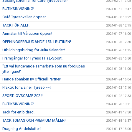
Säsongspremiär för Café Tyresövallen!
2024-02-01 17:08
BUTIKSINVIGNING!
2024-01-31 19:47
Café Tyresövallen öppnar!
2024-01-30 18:22
TACK FÖR ALLT!
2024-01-28 12:15
Anmälan till Vårcupen öppen!
2024-01-27 16:00
ÖPPNINGSERBJUDANDE 15% I BUTIKEN!
2024-01-26 17:30
Utbildningsbidrag för Julia Salander!
2024-01-26 11:15
Framgångar för Tyresö FF i E-Sport!
2024-01-25 15:50
"Ett väl fungerande samarbete som nu fördjupas
2024-01-25 11:00
ytterligare!"
Handelsbanken ny Officiell Partner!
2024-01-24 16:04
Praktik för Elaine i Tyresö FF!
2024-01-23 17:10
SPORTLOVSCAMP 2024!
2024-01-22 17:33
BUTIKSINVIGNING!
2024-01-20 13:11
Tack för ert bidrag!
2024-01-19 17:30
TACK TOMAS OCH PREMIUM MÅLERI!
2024-01-18 16:37
Dragning Andelslotteri
2024-01-17 15:00