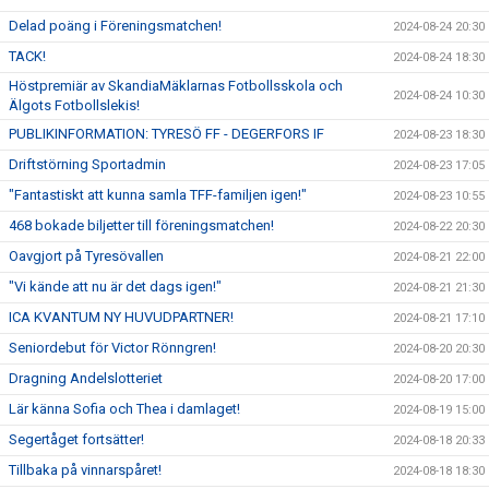
Delad poäng i Föreningsmatchen!
2024-08-24 20:30
TACK!
2024-08-24 18:30
Höstpremiär av SkandiaMäklarnas Fotbollsskola och
2024-08-24 10:30
Älgots Fotbollslekis!
PUBLIKINFORMATION: TYRESÖ FF - DEGERFORS IF
2024-08-23 18:30
Driftstörning Sportadmin
2024-08-23 17:05
"Fantastiskt att kunna samla TFF-familjen igen!"
2024-08-23 10:55
468 bokade biljetter till föreningsmatchen!
2024-08-22 20:30
Oavgjort på Tyresövallen
2024-08-21 22:00
"Vi kände att nu är det dags igen!"
2024-08-21 21:30
ICA KVANTUM NY HUVUDPARTNER!
2024-08-21 17:10
Seniordebut för Victor Rönngren!
2024-08-20 20:30
Dragning Andelslotteriet
2024-08-20 17:00
Lär känna Sofia och Thea i damlaget!
2024-08-19 15:00
Segertåget fortsätter!
2024-08-18 20:33
Tillbaka på vinnarspåret!
2024-08-18 18:30