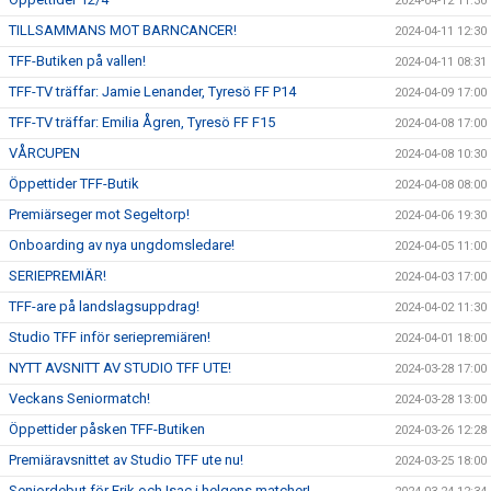
2024-04-12 11:30
TILLSAMMANS MOT BARNCANCER!
2024-04-11 12:30
TFF-Butiken på vallen!
2024-04-11 08:31
TFF-TV träffar: Jamie Lenander, Tyresö FF P14
2024-04-09 17:00
TFF-TV träffar: Emilia Ågren, Tyresö FF F15
2024-04-08 17:00
VÅRCUPEN
2024-04-08 10:30
Öppettider TFF-Butik
2024-04-08 08:00
Premiärseger mot Segeltorp!
2024-04-06 19:30
Onboarding av nya ungdomsledare!
2024-04-05 11:00
SERIEPREMIÄR!
2024-04-03 17:00
TFF-are på landslagsuppdrag!
2024-04-02 11:30
Studio TFF inför seriepremiären!
2024-04-01 18:00
NYTT AVSNITT AV STUDIO TFF UTE!
2024-03-28 17:00
Veckans Seniormatch!
2024-03-28 13:00
Öppettider påsken TFF-Butiken
2024-03-26 12:28
Premiäravsnittet av Studio TFF ute nu!
2024-03-25 18:00
Seniordebut för Erik och Isac i helgens matcher!