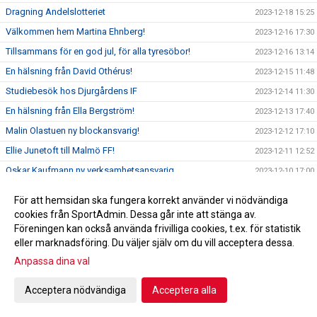
Dragning Andelslotteriet
2023-12-18 15:25
Välkommen hem Martina Ehnberg!
2023-12-16 17:30
Tillsammans för en god jul, för alla tyresöbor!
2023-12-16 13:14
En hälsning från David Othérus!
2023-12-15 11:48
Studiebesök hos Djurgårdens IF
2023-12-14 11:30
En hälsning från Ella Bergström!
2023-12-13 17:40
Malin Olastuen ny blockansvarig!
2023-12-12 17:10
Ellie Junetoft till Malmö FF!
2023-12-11 12:52
Oskar Kaufmann ny verksamhetsansvarig
2023-12-10 17:00
En hälsning från Ludwig Holmgren!
2023-12-09 15:00
För att hemsidan ska fungera korrekt använder vi nödvändiga
HÅLLBARHETSRAPPORTEN UTE!
2023-12-08 17:50
cookies från SportAdmin. Dessa går inte att stänga av.
Föreningen kan också använda frivilliga cookies, t.ex. för statistik
TFF-TV träffar: Oscar Magnusson, Dalarös Eviga Städ
2023-12-08 11:33
eller marknadsföring. Du väljer själv om du vill acceptera dessa.
Dalarös Eviga Städ ny Officiell Partner!
2023-12-07 17:00
Anpassa dina val
Profilfritids verksamhet fortsätter!
2023-12-06 17:00
Ledaravslutning!
Acceptera nödvändiga
Acceptera alla
2023-12-05 08:41
Ledaravslutning!
2023-12-02 15:00