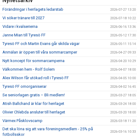
Nyhetsarkiv
Förändringar i herrlagets ledarstab
2026-07-27 13:20
Vi söker tränare till 2027
2026-07-18 10:22
Vidare i kvalserierna
2026-06-16 13:36
Janne Mian till Tyresö FF
2026-05-12 17:30
Tyresö FF och Martin Evans går skilda vägar
2026-05-11 15:14
Anmälan är öppen till våra sommarcamper
2026-04-27 09:33
Nytt koncept för sommarcamperna
2026-04-20 10:29
Välkommen hem - Rolf Solem
2026-04-07 18:00
Alex Wilson får utökad roll i Tyresö FF
2026-04-05 10:00
Tyresö FF omorganiserar
2026-04-02 16:45
Se seniorlagen gratis – Bli medlem!
2026-03-27 18:05
Atish Ballchand är klar för herrlaget
2026-03-24 18:00
Olivier Chlebda ansluter till herrlaget
2026-03-20 18:00
Värmex Påsklovscamp
2026-03-18 11:20
Det ska löna sig att vara föreningsmedlem - 25% på
2026-03-16 10:33
fotbollsskor