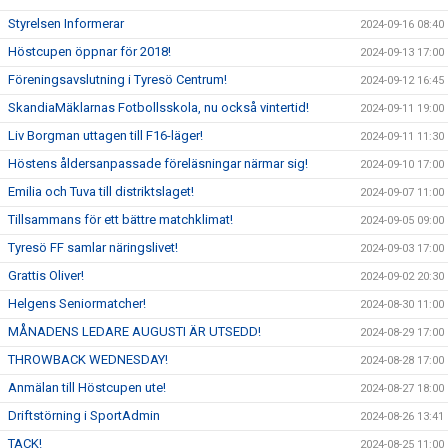
Styrelsen Informerar
2024-09-16 08:40
Höstcupen öppnar för 2018!
2024-09-13 17:00
Föreningsavslutning i Tyresö Centrum!
2024-09-12 16:45
SkandiaMäklarnas Fotbollsskola, nu också vintertid!
2024-09-11 19:00
Liv Borgman uttagen till F16-läger!
2024-09-11 11:30
Höstens åldersanpassade föreläsningar närmar sig!
2024-09-10 17:00
Emilia och Tuva till distriktslaget!
2024-09-07 11:00
Tillsammans för ett bättre matchklimat!
2024-09-05 09:00
Tyresö FF samlar näringslivet!
2024-09-03 17:00
Grattis Oliver!
2024-09-02 20:30
Helgens Seniormatcher!
2024-08-30 11:00
MÅNADENS LEDARE AUGUSTI ÄR UTSEDD!
2024-08-29 17:00
THROWBACK WEDNESDAY!
2024-08-28 17:00
Anmälan till Höstcupen ute!
2024-08-27 18:00
Driftstörning i SportAdmin
2024-08-26 13:41
TACK!
2024-08-25 11:00