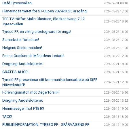
Café Tyresövallen!
2024-06-01 09:10
Planeringsarbetet för ST-Cupen 2024/2025 är igång!
2024-05-29 17:30
TFF-TV träffar: Malin Olastuen, Blockansvarig 7-12
2024-05-28 18:20
Tyresövallen
Tyresö FF, en viktig arbetsgivare för unga!
2024-05-27 16:00
Samarbetet fortsätter!
2024-05-25 17:00
Helgens Seniormatcher!
2024-05-23 11:00
Emma Granlund är Månadens Ledare!
2024-05-22 12:00
Dragning Andelslotteriet
2024-05-21 18:30
GRATTIS ALICE!
2024-05-21 16:00
Tyresö FF presenterar sitt kommunikationsarbete på StFF
2024-05-21 12:30
Nätverksträff!
Föreningsmatch mot Degerfors IF!
2024-05-20 16:30
Dragning Andelslotteriet
2024-05-20 13:52
Hemmaseger mot P18 IK!
2024-05-19 19:00
TACK!
2024-05-18 18:00
PUBLIKINFORMATION: TYRESÖ FF - SPÅRVÄGENS FF
2024-05-17 19:00