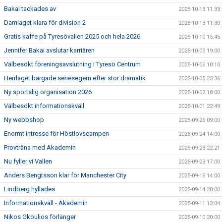
Bakai tackades av
2025-10-13 11:33
Damlaget klara för division 2
2025-10-13 11:30
Gratis kaffe på Tyresövallen 2025 och hela 2026
2025-10-10 15:45
Jennifer Bakai avslutar karriären
2025-10-09 19:00
Välbesökt föreningsavslutning i Tyresö Centrum
2025-10-06 10:10
Herrlaget bärgade seriesegern efter stor dramatik
2025-10-05 23:36
Ny sportslig organisation 2026
2025-10-02 18:00
Välbesökt informationskväll
2025-10-01 22:49
Ny webbshop
2025-09-26 09:00
Enormt intresse för Höstlovscampen
2025-09-24 14:00
Provträna med Akademin
2025-09-23 22:21
Nu fyller vi Vallen
2025-09-23 17:00
Anders Bengtsson klar för Manchester City
2025-09-15 14:00
Lindberg hyllades
2025-09-14 20:00
Informationskväll - Akademin
2025-09-11 12:04
Nikos Gkoulios förlänger
2025-09-10 20:00