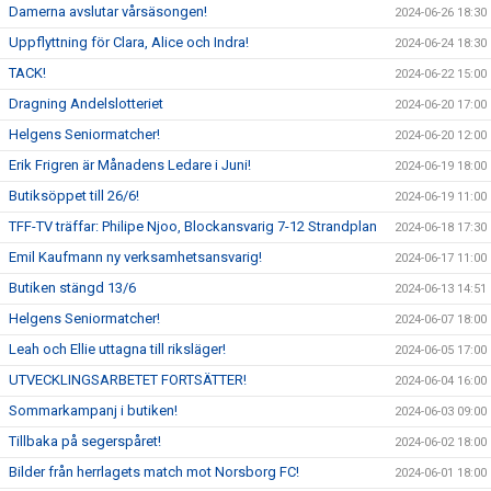
Damerna avslutar vårsäsongen!
2024-06-26 18:30
Uppflyttning för Clara, Alice och Indra!
2024-06-24 18:30
TACK!
2024-06-22 15:00
Dragning Andelslotteriet
2024-06-20 17:00
Helgens Seniormatcher!
2024-06-20 12:00
Erik Frigren är Månadens Ledare i Juni!
2024-06-19 18:00
Butiksöppet till 26/6!
2024-06-19 11:00
TFF-TV träffar: Philipe Njoo, Blockansvarig 7-12 Strandplan
2024-06-18 17:30
Emil Kaufmann ny verksamhetsansvarig!
2024-06-17 11:00
Butiken stängd 13/6
2024-06-13 14:51
Helgens Seniormatcher!
2024-06-07 18:00
Leah och Ellie uttagna till riksläger!
2024-06-05 17:00
UTVECKLINGSARBETET FORTSÄTTER!
2024-06-04 16:00
Sommarkampanj i butiken!
2024-06-03 09:00
Tillbaka på segerspåret!
2024-06-02 18:00
Bilder från herrlagets match mot Norsborg FC!
2024-06-01 18:00