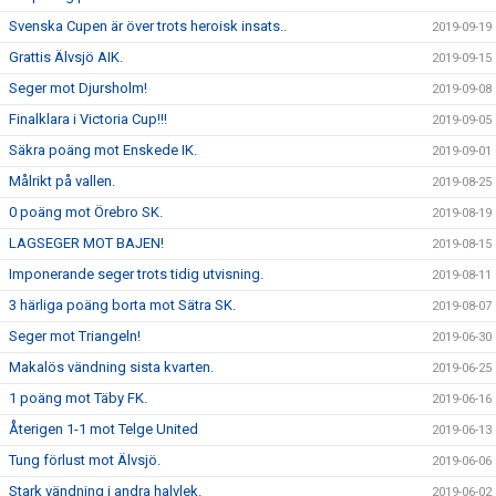
Svenska Cupen är över trots heroisk insats..
2019-09-19
Grattis Älvsjö AIK.
2019-09-15
Seger mot Djursholm!
2019-09-08
Finalklara i Victoria Cup!!!
2019-09-05
Säkra poäng mot Enskede IK.
2019-09-01
Målrikt på vallen.
2019-08-25
0 poäng mot Örebro SK.
2019-08-19
LAGSEGER MOT BAJEN!
2019-08-15
Imponerande seger trots tidig utvisning.
2019-08-11
3 härliga poäng borta mot Sätra SK.
2019-08-07
Seger mot Triangeln!
2019-06-30
Makalös vändning sista kvarten.
2019-06-25
1 poäng mot Täby FK.
2019-06-16
Återigen 1-1 mot Telge United
2019-06-13
Tung förlust mot Älvsjö.
2019-06-06
Stark vändning i andra halvlek.
2019-06-02