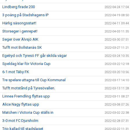
Lindberg firade 200
2022-04-24 17:04
3 poäng på Stadshagens IP
2022-04-19 08:50
Härlig säsongsstart!
2022-04-11 09:44
Storseger i genrepet!
2022-04-03 11:35
Seger över Älvsjö AIK
2022-03-30 07:51
Tufft mot Bollstanäs SK
2022-03-27 11:21
Egelryd och Tyresö FF går skilda vägar
2022-03-24 10:35
Speldag klar för Victoria Cup
2022-03-22 12:18
6-1 mot Täby FK
2022-03-20 10:56
Tre spelare uttagna till Cup Kommunal
2022-03-17 14:10
Tufft motstånd på Tyresövallen.
2022-03-13 11:28
Linnea Fremdling flyttas upp
2022-03-11 08:27
Alice Nagy flyttas upp
2022-03-08 07:26
Matchen i Victoria Cup ställs in
2022-03-02 22:38
3-0 mot FC Djursholm
2022-02-28 07:31
Trio kallad till stadslaget
2022-02-22 11:31