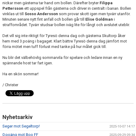
nickar men gästerna tar hand om bollen. Därefter bryter
Filippa
Pettersson
ett uppspel från gästerna och driver in centralt i banan. Bollen
vinklas ut till
Sosso Andersson
som provar skott igen men tyvärr utanför.
Minuten senare nytt fint anfall och bollen går till
Elise Goldman
i
straffområdet. Tyvärr studsar bollen iväg lite för långt och avslutet uteblir.
Det vill sig inte riktigt för Tyresö denna dag och gästerna Skultorp åker
hem med 3 poäng i bagaget. Klart bättre Tyresö denna dag jämfört mot
förra mötet men tuff förlust med tanke på hur målet gick till.
Nu blir det välbehövlig sommarvila för spelare och ledare innan en ny
spännande host tar fart igen.
Ha en skön sommar!
/ Christer
Nyhetsarkiv
Seger mot Segeltorp!
2025-10-07 14:17
0 poäng mot Boo FF
2025-09-29 09:34