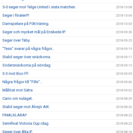
5-0 seger mot Telge United i sista matchen.
2018-10-08
Seger i finalen!!!
2018-10-04
Damspelare på F06 träning.
2018-10-03
Seger och mycket mål på Enskede IP.
2018-09-30
Seger över Täby.
2018-09-23
"Tess" svarar på några frågor...
2018-09-19
Stabil seger över snäckorna.
2018-09-17
Södersnäckorna på söndag
2018-09-13
3-3 mot Boo FF.
2018-09-09
Några frågor till "Fille"...
2018-09-06
Mållöst mot Sätra
2018-09-02
Carro om nuläget..
2018-08-29
Stabil seger mot Älvsjö AIK.
2018-08-26
FINALKLARA!!
2018-08-23
Semifinal Victoria Cup idag.
2018-08-22
Seger över Älta IF.
2018-08-18