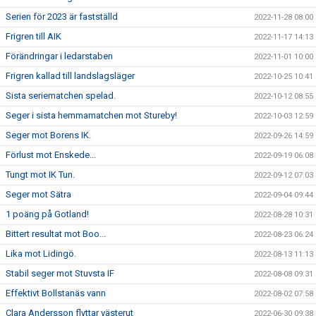
Serien för 2023 är fastställd
2022-11-28 08:00
Frigren till AIK
2022-11-17 14:13
Förändringar i ledarstaben
2022-11-01 10:00
Frigren kallad till landslagsläger
2022-10-25 10:41
Sista seriematchen spelad.
2022-10-12 08:55
Seger i sista hemmamatchen mot Stureby!
2022-10-03 12:59
Seger mot Borens IK.
2022-09-26 14:59
Förlust mot Enskede...
2022-09-19 06:08
Tungt mot IK Tun.
2022-09-12 07:03
Seger mot Sätra
2022-09-04 09:44
1 poäng på Gotland!
2022-08-28 10:31
Bittert resultat mot Boo...
2022-08-23 06:24
Lika mot Lidingö.
2022-08-13 11:13
Stabil seger mot Stuvsta IF
2022-08-08 09:31
Effektivt Bollstanäs vann
2022-08-02 07:58
Clara Andersson flyttar västerut
2022-06-30 09:38