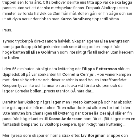
truppen sen förra året. Ofta behöver de inte ens titta upp var de ska lägga
passen utan vet att där ska medspelare finnas. Frispark Skultorp i sista
minuten av första halvlek ca 25m från mål. Bollen går i en fin båge och ser
ut att dyka ner under ribban men
Karro Sundberg
tippar till hörna.
Paus.
Tyresö trycker på direkt i andra halvlek. Skapar läge via
Elsa Bengtsson
som jagar ikapp på högerkanten och snor åt sig bollen. Inspel från
högerkanten till
Elise Goldman
som inte riktigt får till nicken utan keepern
tar bollen.
I den 55:e minuten otroligt nära kvittering när
Filippa Pettersson
slår en
djupledsboll på vänsterkanten till
Cornelia Cernjul.
Hon vinner kampen
mot deras högerback och driver snabbt in med bollen i straffområdet.
Keepern tjuvar lite och lämnar en bra lucka vid första stolpen och där
lägger Cornelia bollen...precis utanför. SÅ nära där...
Därefter har Skultorp några lägen men Tyresö kämpar på och har absolut
inte gett upp den här matchen. Tden rullar dock på alldeles för fort. I den
80:e minuten bra chans igen till kvittering när
Cornelia Cernjul
slår en fin
pass från högerkanten till
Sosso Andersson
som får ett jättelägen men en
fantastisk benparad av Skultorpskeepern. Igen riktigt nära kvittering...
Mer Tyresö som skapar en hörna strax efter.
Liv Borgman
är uppe och