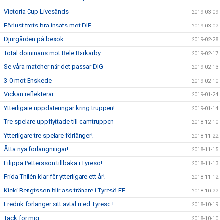
Victoria Cup Livesänds
2019-03-09
Förlust trots bra insats mot DIF.
2019-03-02
Djurgården på besök
2019-02-28
Total dominans mot Bele Barkarby.
2019-02-17
Se våra matcher när det passar DIG
2019-02-13
3-0 mot Enskede
2019-02-10
Vickan reflekterar...
2019-01-24
Ytterligare uppdateringar kring truppen!
2019-01-14
Tre spelare uppflyttade till damtruppen
2018-12-10
Ytterligare tre spelare förlänger!
2018-11-22
Åtta nya förlängningar!
2018-11-15
Filippa Pettersson tillbaka i Tyresö!
2018-11-13
Frida Thilén klar för ytterligare ett år!
2018-11-12
Kicki Bengtsson blir ass tränare i Tyresö FF
2018-10-22
Fredrik förlänger sitt avtal med Tyresö !
2018-10-19
Tack för mig.
2018-10-10