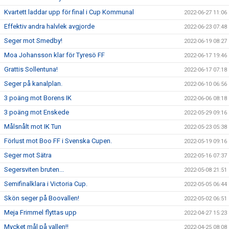
Kvartett laddar upp för final i Cup Kommunal
2022-06-27 11:06
Effektiv andra halvlek avgjorde
2022-06-23 07:48
Seger mot Smedby!
2022-06-19 08:27
Moa Johansson klar för Tyresö FF
2022-06-17 19:46
Grattis Sollentuna!
2022-06-17 07:18
Seger på kanalplan.
2022-06-10 06:56
3 poäng mot Borens IK
2022-06-06 08:18
3 poäng mot Enskede
2022-05-29 09:16
Målsnålt mot IK Tun
2022-05-23 05:38
Förlust mot Boo FF i Svenska Cupen.
2022-05-19 09:16
Seger mot Sätra
2022-05-16 07:37
Segersviten bruten...
2022-05-08 21:51
Semifinalklara i Victoria Cup.
2022-05-05 06:44
Skön seger på Boovallen!
2022-05-02 06:51
Meja Frimmel flyttas upp
2022-04-27 15:23
Mycket mål på vallen!!
2022-04-25 08:08