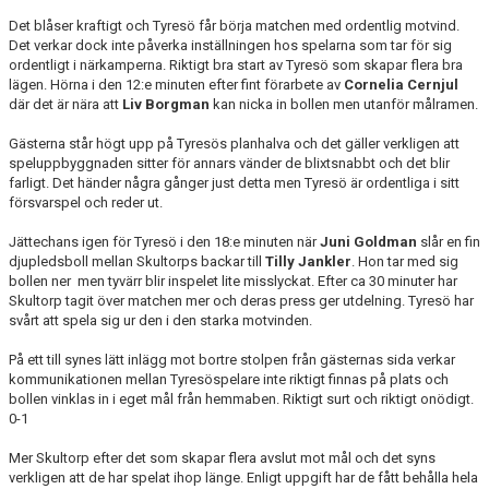
Det blåser kraftigt och Tyresö får börja matchen med ordentlig motvind.
Det verkar dock inte påverka inställningen hos spelarna som tar för sig
ordentligt i närkamperna. Riktigt bra start av Tyresö som skapar flera bra
lägen. Hörna i den 12:e minuten efter fint förarbete av
Cornelia Cernjul
där det är nära att
Liv Borgman
kan nicka in bollen men utanför målramen.
Gästerna står högt upp på Tyresös planhalva och det gäller verkligen att
speluppbyggnaden sitter för annars vänder de blixtsnabbt och det blir
farligt. Det händer några gånger just detta men Tyresö är ordentliga i sitt
försvarspel och reder ut.
Jättechans igen för Tyresö i den 18:e minuten när
Juni Goldman
slår en fin
djupledsboll mellan Skultorps backar till
Tilly Jankler
. Hon tar med sig
bollen ner men tyvärr blir inspelet lite misslyckat. Efter ca 30 minuter har
Skultorp tagit över matchen mer och deras press ger utdelning. Tyresö har
svårt att spela sig ur den i den starka motvinden.
På ett till synes lätt inlägg mot bortre stolpen från gästernas sida verkar
kommunikationen mellan Tyresöspelare inte riktigt finnas på plats och
bollen vinklas in i eget mål från hemmaben. Riktigt surt och riktigt onödigt.
0-1
Mer Skultorp efter det som skapar flera avslut mot mål och det syns
verkligen att de har spelat ihop länge. Enligt uppgift har de fått behålla hela