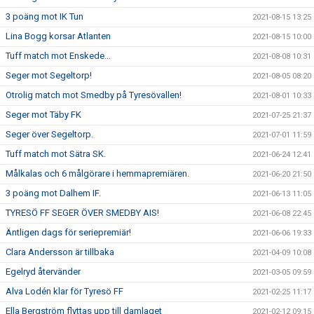
3 poäng mot IK Tun
2021-08-15 13:25
Lina Bogg korsar Atlanten
2021-08-15 10:00
Tuff match mot Enskede...
2021-08-08 10:31
Seger mot Segeltorp!
2021-08-05 08:20
Otrolig match mot Smedby på Tyresövallen!
2021-08-01 10:33
Seger mot Täby FK
2021-07-25 21:37
Seger över Segeltorp.
2021-07-01 11:59
Tuff match mot Sätra SK.
2021-06-24 12:41
Målkalas och 6 målgörare i hemmapremiären.
2021-06-20 21:50
3 poäng mot Dalhem IF.
2021-06-13 11:05
TYRESÖ FF SEGER ÖVER SMEDBY AIS!
2021-06-08 22:45
Äntligen dags för seriepremiär!
2021-06-06 19:33
Clara Andersson är tillbaka
2021-04-09 10:08
Egelryd återvänder
2021-03-05 09:59
Alva Lodén klar för Tyresö FF
2021-02-25 11:17
Ella Bergström flyttas upp till damlaget
2021-02-12 09:15