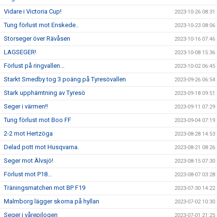
Vidare i Victoria Cup!
2023-10-26 08:31
Tung förlust mot Enskede..
2023-10-23 08:06
Storseger över Rävåsen
2023-10-16 07:46
LAGSEGER!
2023-10-08 15:36
Förlust på ringvallen...
2023-10-02 06:45
Starkt Smedby tog 3 poäng på Tyresövallen
2023-09-26 06:54
Stark upphämtning av Tyresö
2023-09-18 09:51
Seger i värmen!!
2023-09-11 07:29
Tung förlust mot Boo FF
2023-09-04 07:19
2-2 mot Hertzöga
2023-08-28 14:53
Delad pott mot Husqvarna.
2023-08-21 08:26
Seger mot Älvsjö!
2023-08-15 07:30
Förlust mot P18...
2023-08-07 03:28
Träningsmatchen mot BP F19
2023-07-30 14:22
Malmborg lägger skorna på hyllan
2023-07-02 10:30
Seger i vårepilogen
2023-07-01 21:25