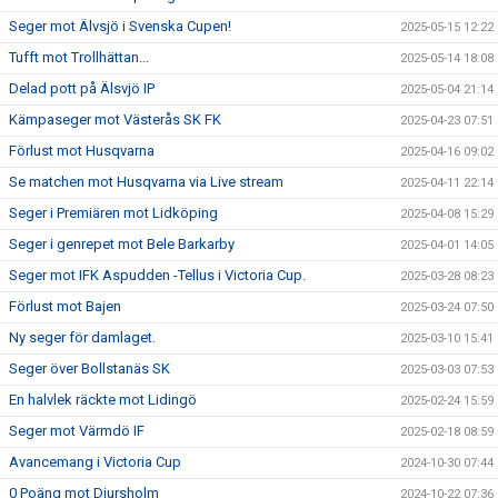
Seger mot Älvsjö i Svenska Cupen!
2025-05-15 12:22
Tufft mot Trollhättan...
2025-05-14 18:08
Delad pott på Älsvjö IP
2025-05-04 21:14
Kämpaseger mot Västerås SK FK
2025-04-23 07:51
Förlust mot Husqvarna
2025-04-16 09:02
Se matchen mot Husqvarna via Live stream
2025-04-11 22:14
Seger i Premiären mot Lidköping
2025-04-08 15:29
Seger i genrepet mot Bele Barkarby
2025-04-01 14:05
Seger mot IFK Aspudden -Tellus i Victoria Cup.
2025-03-28 08:23
Förlust mot Bajen
2025-03-24 07:50
Ny seger för damlaget.
2025-03-10 15:41
Seger över Bollstanäs SK
2025-03-03 07:53
En halvlek räckte mot Lidingö
2025-02-24 15:59
Seger mot Värmdö IF
2025-02-18 08:59
Avancemang i Victoria Cup
2024-10-30 07:44
0 Poäng mot Djursholm
2024-10-22 07:36