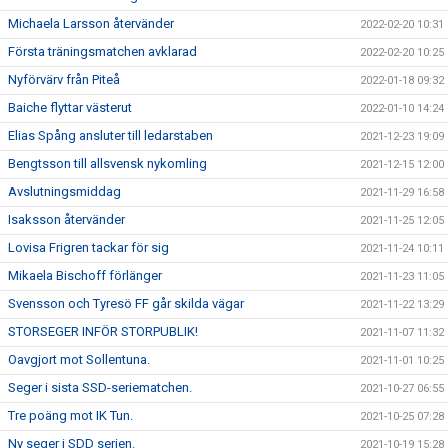
Michaela Larsson återvänder
2022-02-20 10:31
Första träningsmatchen avklarad
2022-02-20 10:25
Nyförvärv från Piteå
2022-01-18 09:32
Baiche flyttar västerut
2022-01-10 14:24
Elias Spång ansluter till ledarstaben
2021-12-23 19:09
Bengtsson till allsvensk nykomling
2021-12-15 12:00
Avslutningsmiddag
2021-11-29 16:58
Isaksson återvänder
2021-11-25 12:05
Lovisa Frigren tackar för sig
2021-11-24 10:11
Mikaela Bischoff förlänger
2021-11-23 11:05
Svensson och Tyresö FF går skilda vägar
2021-11-22 13:29
STORSEGER INFÖR STORPUBLIK!
2021-11-07 11:32
Oavgjort mot Sollentuna.
2021-11-01 10:25
Seger i sista SSD-seriematchen.
2021-10-27 06:55
Tre poäng mot IK Tun.
2021-10-25 07:28
Ny seger i SDD serien.
2021-10-19 15:28