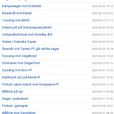
Kämpaseger mot Enskede.
2023-06-22 14:12
Klassmål mot Kenty!
2023-06-19 07:02
1 poäng mot BK30.
2023-06-12 07:12
Delad pott på Grönpepparparken!
2023-06-05 22:00
Uddamålsförlust mot Smedby AIS.
2023-05-29 14:51
Vidare i Svenska Cupen
2023-05-29 13:53
Strandh och Tyresö FF går skilda vägar
2023-05-26 10:18
0 poäng mot Segeltorp!
2023-05-22 13:44
Drömstart mot Degerfors!
2023-05-15 07:16
0 poäng mot Boo FF.
2023-05-07 14:55
Kalldusch (ar) på Ilanda IP.
2023-05-01 12:35
Förlust i jämn match mot Husqvarna FF
2023-04-23 11:34
Mållöst på öjn.
2023-04-17 09:38
Seger i premiären!
2023-04-11 07:06
Förlust i genrepet...
2023-04-02 15:01
Mållöst mot Sandviken.
2023-03-27 08:20