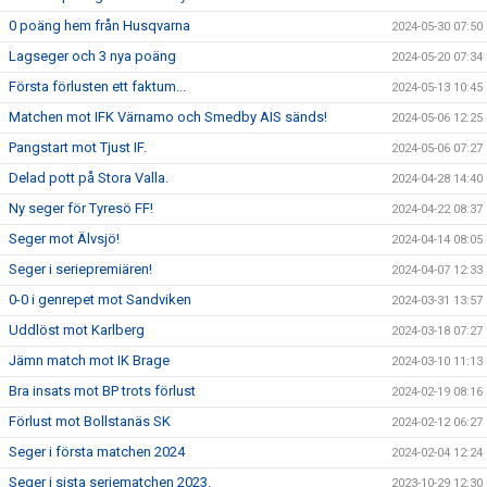
0 poäng hem från Husqvarna
2024-05-30 07:50
Lagseger och 3 nya poäng
2024-05-20 07:34
Första förlusten ett faktum...
2024-05-13 10:45
Matchen mot IFK Värnamo och Smedby AIS sänds!
2024-05-06 12:25
Pangstart mot Tjust IF.
2024-05-06 07:27
Delad pott på Stora Valla.
2024-04-28 14:40
Ny seger för Tyresö FF!
2024-04-22 08:37
Seger mot Älvsjö!
2024-04-14 08:05
Seger i seriepremiären!
2024-04-07 12:33
0-0 i genrepet mot Sandviken
2024-03-31 13:57
Uddlöst mot Karlberg
2024-03-18 07:27
Jämn match mot IK Brage
2024-03-10 11:13
Bra insats mot BP trots förlust
2024-02-19 08:16
Förlust mot Bollstanäs SK
2024-02-12 06:27
Seger i första matchen 2024
2024-02-04 12:24
Seger i sista seriematchen 2023.
2023-10-29 12:30