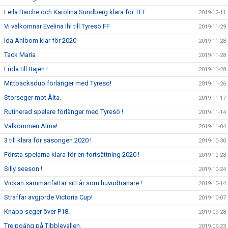
Leila Baiche och Karolina Sundberg klara för TFF
2019-12-11
Vi välkomnar Evelina Ihl till Tyresö FF
2019-11-29
Ida Ahlbom klar för 2020
2019-11-28
Tack Maria
2019-11-28
Frida till Bajen !
2019-11-28
Mittbacksduo förlänger med Tyresö!
2019-11-26
Storseger mot Älta.
2019-11-17
Rutinerad spelare förlänger med Tyresö !
2019-11-14
Välkommen Alma!
2019-11-04
3 till klara för säsongen 2020 !
2019-10-30
Första spelarna klara för en fortsättning 2020 !
2019-10-28
Silly season !
2019-10-24
Vickan sammanfattar sitt år som huvudtränare !
2019-10-14
Straffar avgjorde Victoria Cup!
2019-10-07
Knapp seger över P18.
2019-09-28
Tre poäng på Tibblevallen.
2019-09-23