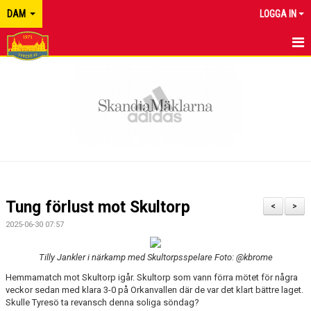
DAM
LOGGA IN
HEM
NYHETER
KALENDER
MATCHER
TRUPPEN
Tung förlust mot Skultorp
<
>
BILDGALLERI
2025-06-30 07:57
DOKUMENT
Tilly Jankler i närkamp med Skultorpsspelare Foto: @kbrome
Hemmamatch mot Skultorp igår. Skultorp som vann förra mötet för några
KONTAKT
veckor sedan med klara 3-0 på Orkanvallen där de var det klart bättre laget.
Skulle Tyresö ta revansch denna soliga söndag?