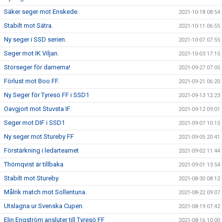
Säker seger mot Enskede.
2021-10-18 08:54
Stabilt mot Sätra.
2021-10-11 06:55
Ny seger i SSD serien.
2021-10-07 07:55
Seger mot IK Viljan.
2021-10-03 17:15
Storseger för damerna!
2021-09-27 07:05
Förlust mot Boo FF.
2021-09-21 06:20
Ny Seger för Tyresö FF i SSD1
2021-09-13 12:23
Oavgjort mot Stuvsta IF.
2021-09-12 09:01
Seger mot DIF i SSD1
2021-09-07 10:15
Ny seger mot Stureby FF
2021-09-05 20:41
Förstärkning i ledarteamet
2021-09-02 11:44
Thörnqvist är tillbaka
2021-09-01 13:54
Stabilt mot Stureby.
2021-08-30 08:12
Målrik match mot Sollentuna.
2021-08-22 09:07
Utslagna ur Svenska Cupen.
2021-08-19 07:42
Elin Engström ansluter till Tyresö FF
2021-08-16 10:00