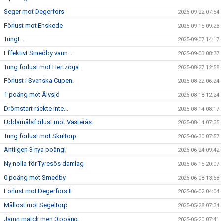
Seger mot Degerfors
2025-09-22 07:54
Förlust mot Enskede
2025-09-15 09:23
Tungt...
2025-09-07 14:17
Effektivt Smedby vann...
2025-09-03 08:37
Tung förlust mot Hertzöga..
2025-08-27 12:58
Förlust i Svenska Cupen.
2025-08-22 06:24
1 poäng mot Älvsjö
2025-08-18 12:24
Drömstart räckte inte...
2025-08-14 08:17
Uddamålsförlust mot Västerås..
2025-08-14 07:35
Tung förlust mot Skultorp
2025-06-30 07:57
Äntligen 3 nya poäng!
2025-06-24 09:42
Ny nolla för Tyresös damlag
2025-06-15 20:07
0 poäng mot Smedby
2025-06-08 13:58
Förlust mot Degerfors IF
2025-06-02 04:04
Mållöst mot Segeltorp
2025-05-28 07:34
Jämn match men 0 poäng.
2025-05-20 07:41