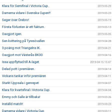
Klara för Semifinal i Victoria Cup.
2019-05-29
Damerna vidare i Svenska Cupen!!
2019-05-23
Seger över Örebro!
2019-05-19
Första förlusten är ett faktum.
2019-05-13
Oavgjort igen.
2019-05-05
Sen kvittering på Tyresövallen
2019-04-28
3 poäng mot Triangelns IK.
2019-04-21
Oavgjort mot Västerås BK30
2019-04-16
Issa uppflyttad till A-laget
2019-04-15 15:47
Delad pott i premiären.
2019-04-14
Vickans tankar inför premiären
2019-04-11
Starkt Uppsala i genrepet
2019-04-07
Klara för kvartsfinal i Victoria Cup.
2019-04-04
Emmy och Salle är tillbaka!
2019-03-26
Inställd match!
2019-03-23
Damerna vidare i Victoria Cup
2019-03-11