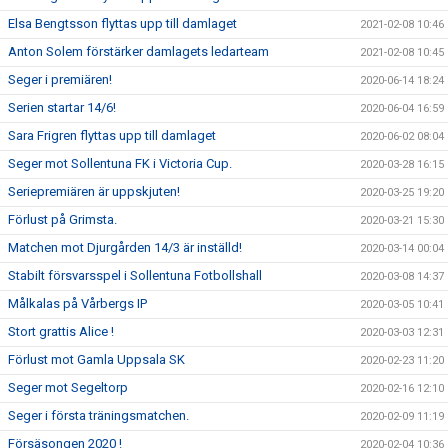
Elsa Bengtsson flyttas upp till damlaget
2021-02-08 10:46
Anton Solem förstärker damlagets ledarteam
2021-02-08 10:45
Seger i premiären!
2020-06-14 18:24
Serien startar 14/6!
2020-06-04 16:59
Sara Frigren flyttas upp till damlaget
2020-06-02 08:04
Seger mot Sollentuna FK i Victoria Cup.
2020-03-28 16:15
Seriepremiären är uppskjuten!
2020-03-25 19:20
Förlust på Grimsta.
2020-03-21 15:30
Matchen mot Djurgården 14/3 är inställd!
2020-03-14 00:04
Stabilt försvarsspel i Sollentuna Fotbollshall
2020-03-08 14:37
Målkalas på Vårbergs IP
2020-03-05 10:41
Stort grattis Alice !
2020-03-03 12:31
Förlust mot Gamla Uppsala SK
2020-02-23 11:20
Seger mot Segeltorp
2020-02-16 12:10
Seger i första träningsmatchen.
2020-02-09 11:19
Försäsongen 2020 !
2020-02-04 10:36