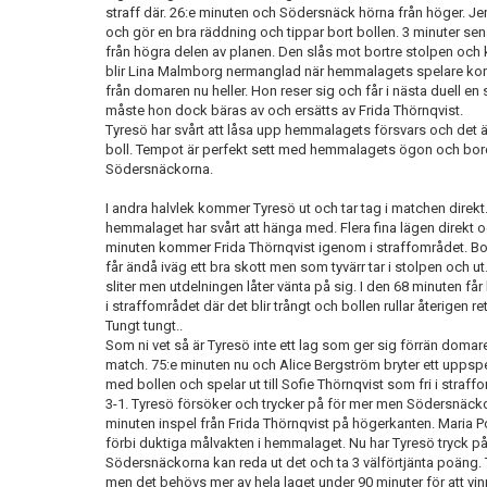
straff där. 26:e minuten och Södersnäck hörna från höger. Je
och gör en bra räddning och tippar bort bollen. 3 minuter sen
från högra delen av planen. Den slås mot bortre stolpen och k
blir Lina Malmborg nermanglad när hemmalagets spelare komm
från domaren nu heller. Hon reser sig och får i nästa duell 
måste hon dock bäras av och ersätts av Frida Thörnqvist.
Tyresö har svårt att låsa upp hemmalagets försvars och det 
boll. Tempot är perfekt sett med hemmalagets ögon och borde 
Södersnäckorna.
I andra halvlek kommer Tyresö ut och tar tag i matchen dire
hemmalaget har svårt att hänga med. Flera fina lägen direkt oc
minuten kommer Frida Thörnqvist igenom i straffområdet. Bollen 
får ändå iväg ett bra skott men som tyvärr tar i stolpen och 
sliter men utdelningen låter vänta på sig. I den 68 minuten få
i straffområdet där det blir trångt och bollen rullar återigen re
Tungt tungt..
Som ni vet så är Tyresö inte ett lag som ger sig förrän domare
match. 75:e minuten nu och Alice Bergström bryter ett uppspe
med bollen och spelar ut till Sofie Thörnqvist som fri i straffom
3-1. Tyresö försöker och trycker på för mer men Södersnäckor
minuten inspel från Frida Thörnqvist på högerkanten. Maria Pol
förbi duktiga målvakten i hemmalaget. Nu har Tyresö tryck p
Södersnäckorna kan reda ut det och ta 3 välförtjänta poäng.
men det behövs mer av hela laget under 90 minuter för att vinn