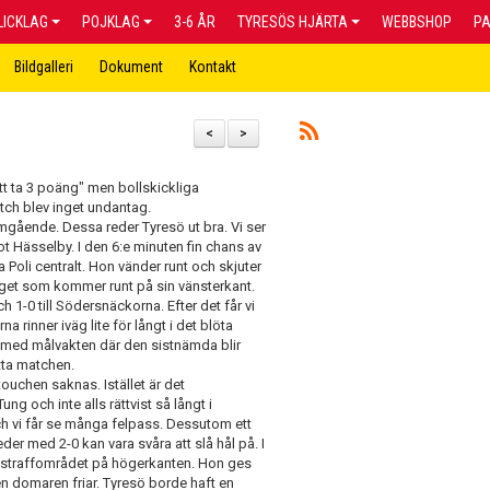
LICKLAG
POJKLAG
3-6 ÅR
TYRESÖS HJÄRTA
WEBBSHOP
P
Bildgalleri
Dokument
Kontakt
<
>
att ta 3 poäng" men bollskickliga
tch blev inget undantag.
gående. Dessa reder Tyresö ut bra. Vi ser
t Hässelby. I den 6:e minuten fin chans av
 Poli centralt. Hon vänder runt och skjuter
aget som kommer runt på sin vänsterkant.
och 1-0 till Södersnäckorna. Efter det får vi
a rinner iväg lite för långt i det blöta
ell med målvakten där den sistnämda blir
tta matchen.
uchen saknas. Istället är det
ng och inte alls rättvist så långt i
 och vi får se många felpass. Dessutom ett
er med 2-0 kan vara svåra att slå hål på. I
 straffområdet på högerkanten. Hon ges
men domaren friar. Tyresö borde haft en