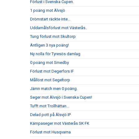
Förlust i Svenska Cupen.
1 poäng mot Älvsjö
Drömstart räckte inte...
Uddamålsförlust mot Västerås..
Tung förlust mot Skultorp
Äntligen 3 nya poäng!
Ny nolla för Tyresös damlag
0 poäng mot Smedby
Förlust mot Degerfors IF
Mållöst mot Segeltorp
Jämn match men 0 poäng.
Seger mot Älvsjö i Svenska Cupen!
Tufft mot Trollhättan...
Delad pott på Älsvjö IP
Kämpaseger mot Västerås SK FK
Förlust mot Husqvarna