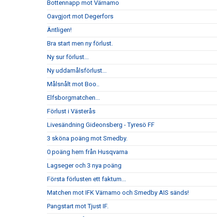
Bottennapp mot Värnamo
Oavgjort mot Degerfors
Äntligen!
Bra start men ny förlust.
Ny sur förlust...
Ny uddamålsförlust...
Målsnålt mot Boo..
Elfsborgmatchen...
Förlust i Västerås
Livesändning Gideonsberg - Tyresö FF
3 sköna poäng mot Smedby.
0 poäng hem från Husqvarna
Lagseger och 3 nya poäng
Första förlusten ett faktum...
Matchen mot IFK Värnamo och Smedby AIS sänds!
Pangstart mot Tjust IF.