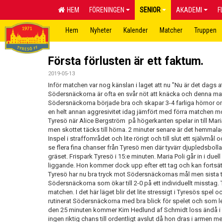
HEM
FÖRENINGEN
SENIOR
AKADEMI
F
Hem
Nyheter
Kalender
Matcher
Truppen
Första förlusten är ett faktum.
2019-05-13
Inför matchen var nog känslan i laget att nu "Nu är det dags 
Södersnäckorna är ofta en svår nöt att knäcka och denna ma
Södersnäckorna började bra och skapar 3-4 farliga hörnor om
en helt annan aggresivitet idag jämfört med förra matchen mo
Tyresö när Alice Bergström på högerkanten spelar in till Maria
men skottet täcks till hörna. 2 minuter senare är det hemmal
Inspel i straffområdet och lite rörigt och till slut ett självmål 
se flera fina chanser från Tyresö men där tyvärr djupledsbollarn
gräset. Frispark Tyresö i 15:e minuten. Maria Poli går in i du
liggande. Hon kommer dock upp efter ett tag och kan fortsä
Tyresö har nu bra tryck mot Södersnäckornas mål men sista to
Södersnäckorna som ökar till 2-0 på ett individuellt misstag. Tu
matchen. I det här läget blir det lite stressigt i Tyresös spel
rutinerat Södersnäckorna med bra blick för spelet och som led
den 25 minuten kommer Kim Hedlund af Schmidt loss ändå i
ingen riktig chans till ordentligt avslut då hon dras i armen 