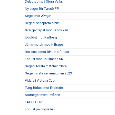
Delad pott på Stora Valla.
Ny seger för Tyresö FF!
Seger mot Älvsjö!
Seger i seriepremiären!
0-0 i genrepet mot Sandviken
Uddlöst mot Karlberg
Jämn match mot IK Brage
Bra insats mot BP trots förlust
Förlust mot Bollstanäs SK
Seger i första matchen 2024
Seger i sista seriematchen 2023.
Vidare i Victoria Cup!
Tung förlust mot Enskede..
Storseger över Rävåsen
LAGSEGER!
Förlust på ringvallen...