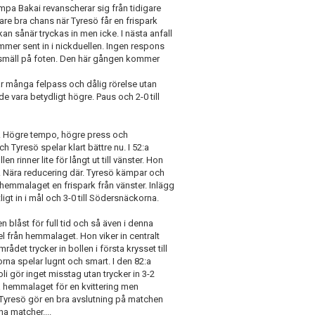
mpa Bakai revanscherar sig från tidigare
are bra chans när Tyresö får en frispark
an sånär tryckas in men icke. I nästa anfall
er sent in i nickduellen. Ingen respons
en smäll på foten. Den här gången kommer
är många felpass och dålig rörelse utan
vara betydligt högre. Paus och 2-0 till
kt. Högre tempo, högre press och
h Tyresö spelar klart bättre nu. I 52:a
rinner lite för långt ut till vänster. Hon
ut. Nära reducering där. Tyresö kämpar och
r hemmalaget en frispark från vänster. Inlägg
tligt in i mål och 3-0 till Södersnäckorna.
n blåst för full tid och så även i denna
l från hemmalaget. Hon viker in centralt
rådet trycker in bollen i första krysset till
na spelar lugnt och smart. I den 82:a
i gör inget misstag utan trycker in 3-2
å hemmalaget för en kvittering men
 Tyresö gör en bra avslutning på matchen
a matcher....