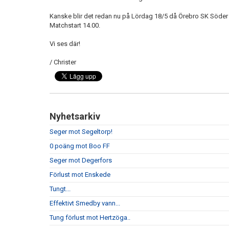
Kanske blir det redan nu på Lördag 18/5 då Örebro SK Söder 
Matchstart 14.00.
Vi ses där!
/ Christer
Nyhetsarkiv
Seger mot Segeltorp!
0 poäng mot Boo FF
Seger mot Degerfors
Förlust mot Enskede
Tungt...
Effektivt Smedby vann...
Tung förlust mot Hertzöga..