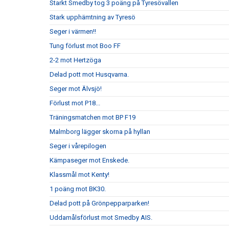
Starkt Smedby tog 3 poäng på Tyresövallen
Stark upphämtning av Tyresö
Seger i värmen!!
Tung förlust mot Boo FF
2-2 mot Hertzöga
Delad pott mot Husqvarna.
Seger mot Älvsjö!
Förlust mot P18...
Träningsmatchen mot BP F19
Malmborg lägger skorna på hyllan
Seger i vårepilogen
Kämpaseger mot Enskede.
Klassmål mot Kenty!
1 poäng mot BK30.
Delad pott på Grönpepparparken!
Uddamålsförlust mot Smedby AIS.